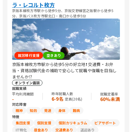
ラ・レコルト枚方
京阪本線枚方市駅から徒歩5分、京阪交野線宮之阪駅から徒歩5
分、京阪バス枚方市駅北口・南口から徒歩5分
就労移行支援
空きあり
京阪本線枚方市駅から徒歩5分の好立地❗️ 交通費・お弁
当・資格試験代金の補助で安心して就職や復職を目指し
ませんか⁉️
オンライン面談
就職実績
昨年就職人数
平均利用期間
就職定着率
6-9名
-
60%未満
定員(
20
名)
対応障害
精神
知的
発達
身体
難病
特徴
集団支援
個別支援
個別カリキュラム
ピアサポート
IT特化
昼食あり
交通費あり
送迎あり