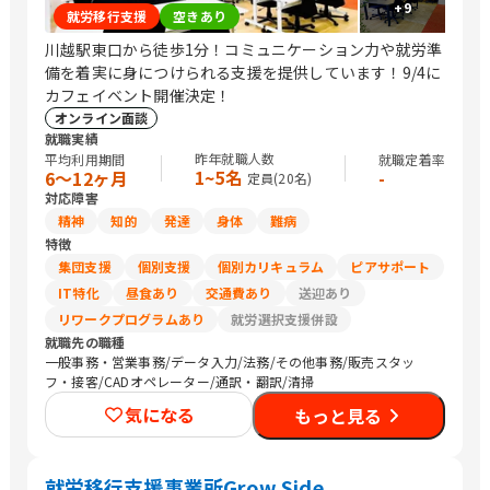
+
9
就労移行支援
空きあり
川越駅東口から徒歩1分！コミュニケーション力や就労準
備を着実に身につけられる支援を提供しています！9/4に
カフェイベント開催決定！
オンライン面談
就職実績
昨年就職人数
平均利用期間
就職定着率
1~5名
6〜12ヶ月
-
定員(
20
名)
対応障害
精神
知的
発達
身体
難病
特徴
集団支援
個別支援
個別カリキュラム
ピアサポート
IT特化
昼食あり
交通費あり
送迎あり
リワークプログラムあり
就労選択支援併設
就職先の職種
一般事務・営業事務/データ入力/法務/その他事務/販売スタッ
フ・接客/CADオペレーター/通訳・翻訳/清掃
気になる
もっと見る
就労移行支援事業所Grow Side