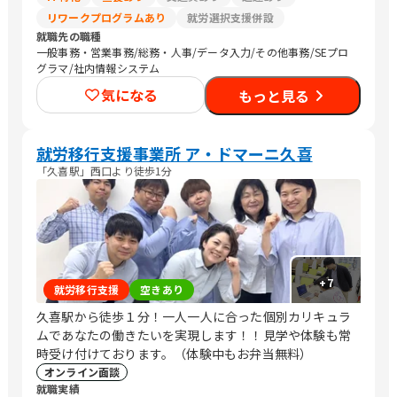
リワークプログラムあり
就労選択支援併設
就職先の職種
一般事務・営業事務/総務・人事/データ入力/その他事務/SEプロ
グラマ/社内情報システム
気になる
もっと見る
就労移行支援事業所 ア・ドマーニ久喜
「久喜駅」西口より徒歩1分
+
7
就労移行支援
空きあり
久喜駅から徒歩１分！一人一人に合った個別カリキュラ
ムであなたの働きたいを実現します！！見学や体験も常
時受け付けております。（体験中もお弁当無料）
オンライン面談
就職実績