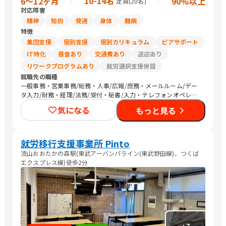
10-14名
6〜12ヶ月
90%以上
定員(
20
名)
対応障害
精神
知的
発達
身体
難病
特徴
集団支援
個別支援
個別カリキュラム
ピアサポート
IT特化
昼食あり
交通費あり
送迎あり
リワークプログラムあり
就労選択支援併設
就職先の職種
一般事務・営業事務/総務・人事/広報/庶務・メールルーム/デー
タ入力/財務・経理/法務/受付・秘書/入力・テレフォンオペレー
ター/コールセンター/その他事務/梱包作業/検品/組立・組付け/
気になる
もっと見る
その他軽作業/営業（個人向け）/営業（企業向け）/その他営業/
販売スタッフ・接客/バックヤード・商品管理/その他販売/編集
者/Web制作/その他クリエイティブ/デザイナー/メディア関連/SE
プログラマ/ネットワークエンジニア/その他IT/ヘルプデスク/生
就労移行支援事業所 Pinto
産・製造技術/機械・電子機器設計/品質管理・生産管理・メンテ
流山おおたかの森駅(東武アーバンパライン(東武野田線)、つくば
ナンス/建築土木設計・測量・積算・施工管理/生産・製造オペレ
エクスプレス線)徒歩2分
ーション/CADオペレーター/その他技術/介護職員・ヘルパー/保
育士/美容師/ネイリスト/パティシエ/調理師/研究員/医療関連職/
その他専門職/清掃/警備/運搬従事者/トラック運転手/タクシー運
転手/農作業/マーケティング・広告関連/コンサルタント・企画関
連/その他
+
7