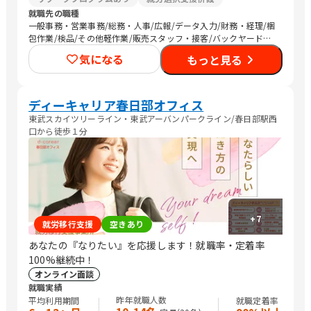
就職先の職種
一般事務・営業事務/総務・人事/広報/データ入力/財務・経理/梱
包作業/検品/その他軽作業/販売スタッフ・接客/バックヤード・
商品管理/メディア関連/医療関連職/清掃/その他
気になる
もっと見る
ディーキャリア春日部オフィス
東武スカイツリーライン・東武アーバンパークライン/春日部駅西
口から徒歩１分
+
7
就労移行支援
空きあり
あなたの『なりたい』を応援します！就職率・定着率
100%継続中！
オンライン面談
就職実績
昨年就職人数
平均利用期間
就職定着率