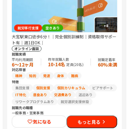
+
8
就労移行支援
空きあり
大宮駅東口徒歩6分！｜完全個別訓練制｜資格取得サポー
ト有｜週1日OK｜
オンライン面談
就職実績
昨年就職人数
平均利用期間
就職定着率
10-14名
6〜12ヶ月
60%未満
定員(
20
名)
対応障害
精神
知的
発達
身体
難病
特徴
集団支援
個別支援
個別カリキュラム
ピアサポート
IT特化
昼食あり
交通費あり
送迎あり
リワークプログラムあり
就労選択支援併設
就職先の職種
一般事務・営業事務
気になる
もっと見る