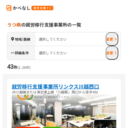
うつ病
の就労移行支援事業所の一覧
地域/路線
選択してください
変更
詳細条件
選択してください
変更
43
件
(
1
-
20
件)
就労移行支援事業所リンクス川越西口
JR川越線または東武東上線「川越駅」西口から徒歩4分
+
9