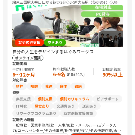
線東三国駅④番出口から徒歩3分◇JR新大阪駅（徒歩8分）◇JR東
淀川駅（徒歩７分）
+
9
就労移行支援
空きあり
自分の人生をデザインするはぐみワークス
オンライン面談
就職実績
昨年就職人数
平均利用期間
就職定着率
6-9名
6〜12ヶ月
90%以上
定員(
20
名)
対応障害
精神
知的
発達
身体
難病
特徴
集団支援
個別支援
個別カリキュラム
ピアサポート
IT特化
昼食あり
交通費あり
送迎あり
リワークプログラムあり
就労選択支援併設
就職先の職種
一般事務・営業事務/総務・人事/庶務・メールルーム/データ入
力/コールセンター/その他事務/梱包作業/検品/その他軽作業/販