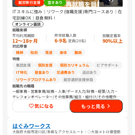
就労移行支援
空きあり
ITスキルに強み｜リワーク(復職支援)専門コースあり｜在
宅訓練OK｜昼食無料！
オンライン面談
就職実績
昨年就職人数
平均利用期間
就職定着率
6-9名
12〜18ヶ月
90%以上
定員(
20
名)
対応障害
精神
知的
発達
身体
難病
特徴
集団支援
個別支援
個別カリキュラム
ピアサポート
IT特化
昼食あり
交通費あり
送迎あり
リワークプログラムあり
就労選択支援併設
就職先の職種
一般事務・営業事務/総務・人事/データ入力/財務・経理/入力・
テレフォンオペレーター/その他事務/組立・組付け/その他軽作
業/生産・製造オペレーション/CADオペレーター/警備/農作業
気になる
もっと見る
はぐみワークス
大阪府大阪市淀川区/多様なアクセスルート：◇大阪メトロ御堂筋