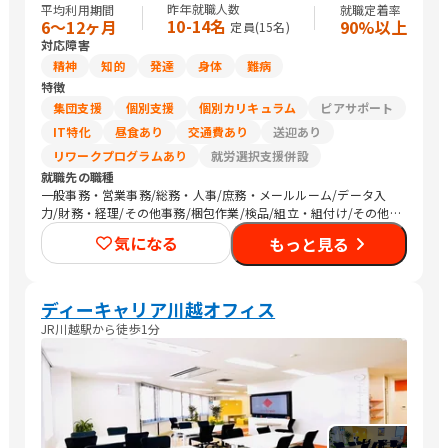
昨年就職人数
平均利用期間
就職定着率
10-14名
6〜12ヶ月
90%以上
定員(
15
名)
対応障害
精神
知的
発達
身体
難病
特徴
集団支援
個別支援
個別カリキュラム
ピアサポート
IT特化
昼食あり
交通費あり
送迎あり
リワークプログラムあり
就労選択支援併設
就職先の職種
一般事務・営業事務/総務・人事/庶務・メールルーム/データ入
力/財務・経理/その他事務/梱包作業/検品/組立・組付け/その他
軽作業/営業（個人向け）/販売スタッフ・接客/介護職員・ヘルパ
気になる
もっと見る
ー/その他専門職/清掃/トラック運転手/農作業
ディーキャリア川越オフィス
JR川越駅から徒歩1分