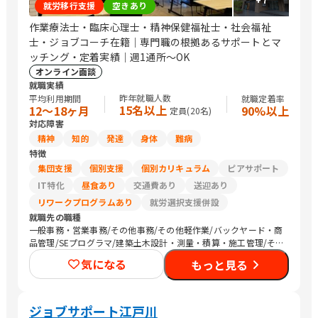
就労移行支援
空きあり
作業療法士・臨床心理士・精神保健福祉士・社会福祉
士・ジョブコーチ在籍｜専門職の根拠あるサポートとマ
ッチング・定着実績｜週1通所～OK
オンライン面談
就職実績
昨年就職人数
平均利用期間
就職定着率
15名以上
12〜18ヶ月
90%以上
定員(
20
名)
対応障害
精神
知的
発達
身体
難病
特徴
集団支援
個別支援
個別カリキュラム
ピアサポート
IT特化
昼食あり
交通費あり
送迎あり
リワークプログラムあり
就労選択支援併設
就職先の職種
一般事務・営業事務/その他事務/その他軽作業/バックヤード・商
品管理/SEプログラマ/建築土木設計・測量・積算・施工管理/その
他技術/医療関連職/その他専門職/清掃/運搬従事者
気になる
もっと見る
ジョブサポート江戸川