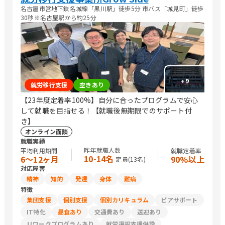
名古屋市営地下鉄名城線「黒川駅」徒歩5分 市バス「城見町」徒歩
30秒※名古屋駅から約25分
+
9
就労移行支援
空きあり
【23年度定着率100%】自分に合ったプログラムで安心
して就職を目指せる！【就職後無期限でのサポート付
き】
オンライン面談
就職実績
昨年就職人数
平均利用期間
就職定着率
10-14名
6〜12ヶ月
90%以上
定員(
13
名)
対応障害
精神
知的
発達
身体
難病
特徴
集団支援
個別支援
個別カリキュラム
ピアサポート
IT特化
昼食あり
交通費あり
送迎あり
リワークプログラムあり
就労選択支援併設