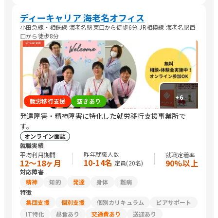
関連
ディーキャリア 海老名オフィス
小田急線・相鉄線 海老名駅東口から徒歩6分 JR相模線 海老名駅西
口から徒歩8分
+
6
就労移行支援
空きあり
発達障害・精神障害に特化した就労移行支援事業所で
す。
オンライン面談
就職実績
昨年就職人数
平均利用期間
就職定着率
10-14名
12〜18ヶ月
90%以上
定員(
20
名)
対応障害
精神
知的
発達
身体
難病
特徴
集団支援
個別支援
個別カリキュラム
ピアサポート
IT特化
昼食あり
交通費あり
送迎あり