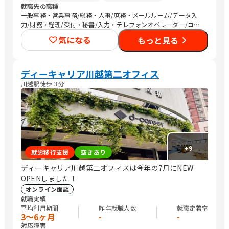
就職先の職種
一般事務・営業事務/総務・人事/庶務・メールルーム/データ入
力/財務・経理/受付・秘書/入力・テレフォンオペレーター/コー
ルセンター/その他事務/梱包作業/その他軽作業/その他専門職/清
気になる
もっと見る
掃/警備/農作業
ディーキャリア川越第二オフィス
川越駅徒歩３分
+
9
就労移行支援
空きあり
ディーキャリア川越第二オフィスは今年の7月にNEW
OPENしました！
オンライン面談
就職実績
平均利用期間
昨年就職人数
就職定着率
3〜6ヶ月
-
-
対応障害