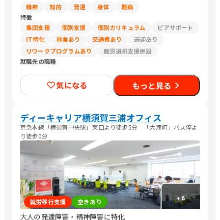
精神
知的
発達
身体
難病
特徴
集団支援
個別支援
個別カリキュラム
ピアサポート
IT特化
昼食あり
交通費あり
送迎あり
リワークプログラムあり
就労選択支援併設
就職先の職種
-
気になる
もっと見る
ディーキャリア横須賀三浦オフィス
京急本線「横須賀中央駅」東口より徒歩5分 「大滝町」バス停よ
り徒歩0分
+
6
就労移行支援
空きあり
大人の発達障害・精神障害に特化