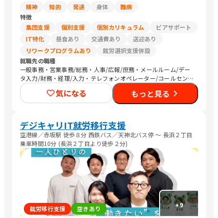
精神
知的
発達
身体
難病
特徴
集団支援
個別支援
個別カリキュラム
ピアサポート
IT特化
昼食あり
交通費あり
送迎あり
リワークプログラムあり
就労選択支援併設
就職先の職種
一般事務・営業事務/総務・人事/広報/庶務・メールルーム/デー
タ入力/財務・経理/入力・テレフォンオペレーター/コールセンタ
ー/その他事務/梱包作業/検品/組立・組付け/その他軽作業/その
気になる
もっと見る
他営業/販売スタッフ・接客/バックヤード・商品管理/その他販
売/編集者/Web制作/DTPオペレーター/その他クリエイティブ/デ
ザイナー/ライター/メディア関連/SEプログラマ/セキュリティエ
ンジニア/ネットワークエンジニア/社内情報システム/その他IT/ヘ
デジキャリIT就労移行支援
ルプデスク/ヘルスキーパー/看護師/介護職員・ヘルパー/清掃/警
空港線／赤坂駅 徒歩８分 西鉄バス／天神北バス停 〜 長浜２丁目
備
乗車時間10分 (長浜２丁目より徒歩２分)
+
9
就労移行支援
空きあり