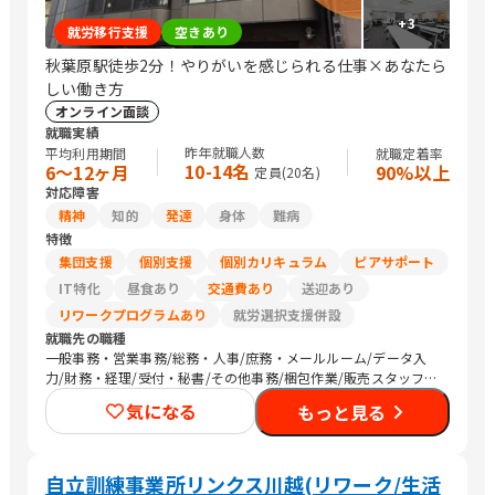
+
3
就労移行支援
空きあり
秋葉原駅徒歩2分！やりがいを感じられる仕事×あなたら
しい働き方
オンライン面談
就職実績
昨年就職人数
平均利用期間
就職定着率
10-14名
6〜12ヶ月
90%以上
定員(
20
名)
対応障害
精神
知的
発達
身体
難病
特徴
集団支援
個別支援
個別カリキュラム
ピアサポート
IT特化
昼食あり
交通費あり
送迎あり
リワークプログラムあり
就労選択支援併設
就職先の職種
一般事務・営業事務/総務・人事/庶務・メールルーム/データ入
力/財務・経理/受付・秘書/その他事務/梱包作業/販売スタッフ・
接客/バックヤード・商品管理/編集者/Web制作/DTPオペレータ
気になる
もっと見る
ー/その他クリエイティブ/デザイナー/SEプログラマ/セキュリテ
ィエンジニア/ネットワークエンジニア/社内情報システム/CADオ
ペレーター/看護師/医療関連職/清掃/警備/農作業
自立訓練事業所リンクス川越(リワーク/生活