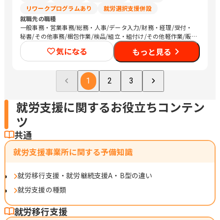
リワークプログラムあり
就労選択支援併設
就職先の職種
一般事務・営業事務/総務・人事/データ入力/財務・経理/受付・
秘書/その他事務/梱包作業/検品/組立・組付け/その他軽作業/販
売スタッフ・接客/バックヤード・商品管理/看護師/介護職員・ヘ
気になる
もっと見る
ルパー/清掃/運搬従事者
1
2
3
就労支援に関するお役立ちコンテン
ツ
共通
就労支援事業所に関する予備知識
就労移行支援・就労継続支援A・B型の違い
就労支援の種類
就労移行支援