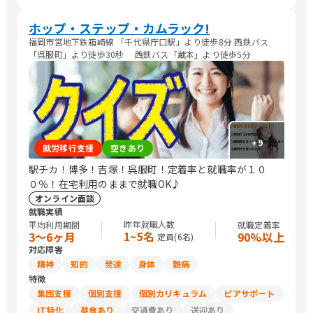
ホップ・ステップ・カムラック!
福岡市営地下鉄箱崎線 「千代県庁口駅」より徒歩8分 西鉄バス
「呉服町」より徒歩30秒 西鉄バス「蔵本」より徒歩5分
+
9
就労移行支援
空きあり
駅チカ！博多！吉塚！呉服町！定着率と就職率が１０
０％！在宅利用のままで就職OK♪
オンライン面談
就職実績
昨年就職人数
平均利用期間
就職定着率
1~5名
3〜6ヶ月
90%以上
定員(
6
名)
対応障害
精神
知的
発達
身体
難病
特徴
集団支援
個別支援
個別カリキュラム
ピアサポート
IT特化
昼食あり
交通費あり
送迎あり