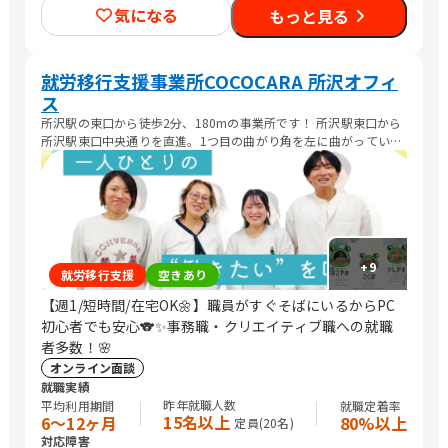
売スタッフ・接客/SEプログラマ/その他IT/ヘルプデスク/CADオ
気になる
もっと見る
ペレーター/介護職員・ヘルパー/清掃/警備/トラック運転手/その
他
就労移行支援事業所COCOCARA 所沢オフィ
ス
所沢駅の東口から徒歩2分、180mの事業所です！ 所沢駅東口から
所沢駅東口中央通りを直進。1つ目の曲がり角を左に曲がっていた
だいて、大通りから2つ目のビルが TOSHIビルになります。ビルの
右側、奥のエレベーターから5階がCOCOCARAになります(^^
+
9
就労移行支援
空きあり
【週1/短時間/在宅OK🌼】職員がすぐそばにいるからPC
初心者でも安心🐨✨事務職・クリエイティブ職への就職
者多数！🌸
オンライン面談
就職実績
昨年就職人数
平均利用期間
就職定着率
15名以上
6〜12ヶ月
80%以上
定員(
20
名)
対応障害