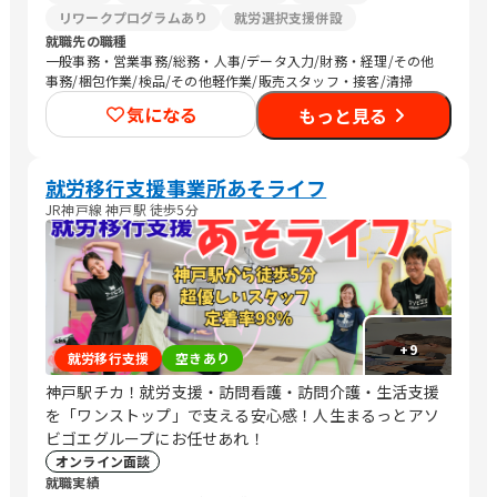
リワークプログラムあり
就労選択支援併設
就職先の職種
一般事務・営業事務/総務・人事/データ入力/財務・経理/その他
事務/梱包作業/検品/その他軽作業/販売スタッフ・接客/清掃
気になる
もっと見る
就労移行支援事業所あそライフ
JR神戸線 神戸駅 徒歩5分
+
9
就労移行支援
空きあり
神戸駅チカ！就労支援・訪問看護・訪問介護・生活支援
を「ワンストップ」で支える安心感！人生まるっとアソ
ビゴエグループにお任せあれ！
オンライン面談
就職実績