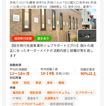
京成バス(小76)鹿骨 徒歩5分 京成バス(小73)公園入口 徒歩4分 京成
バス(新小71) 前沼橋 徒歩3分 【篠崎駅より】徒歩20分、最寄りバ
ス停(前沼橋)まで新小71系統京成バスにて5分 【小岩駅より】最寄
りバス停(公園入口)まで小73系統京成バスにて16分 【新小岩駅よ
り】最寄りバス停(前沼橋)まで新小71系統京成バスにて16分 【瑞
江駅より】最寄りバス停(鹿骨)まで小76系統京成バスにて
+
9
就労移行支援
空きあり
【就労移行支援事業所ジョブサポート江戸川】個々の適
正に合ったオーダーメイドの活動内容と就職対策を致し
ます
就職実績
昨年就職人数
平均利用期間
就職定着率
10-14名
12〜18ヶ月
90%以上
定員(
10
名)
対応障害
精神
知的
発達
身体
難病
特徴
集団支援
個別支援
個別カリキュラム
ピアサポート
IT特化
昼食あり
交通費あり
送迎あり
リワークプログラムあり
就労選択支援併設