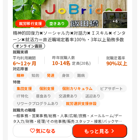
+
6
就労移行支援
空きあり
精神的回復力✖ソーシャル力✖対話力✖Ｉスキル✖インタ
ーン✖就活力＝直近職場定着率100％・3年以上勤務多数
オンライン面談
就職実績
昨年就職人数
平均利用期間
就職定着率
10-14名
6〜12ヶ月
90%以上
定員(
20
名)
対応障害
精神
知的
発達
身体
難病
特徴
集団支援
個別支援
個別カリキュラム
ピアサポート
IT特化
昼食あり
交通費あり
送迎あり
リワークプログラムあり
就労選択支援併設
就職先の職種
一般事務・営業事務/総務・人事/広報/庶務・メールルーム/デー
タ入力/財務・経理/その他事務/販売スタッフ・接客/バックヤー
ド・商品管理/編集者/Web制作/デザイナー/SEプログラマ/社内情
気になる
もっと見る
報システム/その他IT/ヘルプデスク/建築土木設計・測量・積算・
施工管理/CADオペレーター/その他専門職/マーケティング・広告