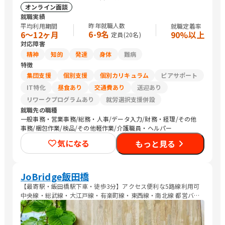
オンライン面談
就職実績
昨年就職人数
平均利用期間
就職定着率
6-9名
6〜12ヶ月
90%以上
定員(
20
名)
対応障害
精神
知的
発達
身体
難病
特徴
集団支援
個別支援
個別カリキュラム
ピアサポート
IT特化
昼食あり
交通費あり
送迎あり
リワークプログラムあり
就労選択支援併設
就職先の職種
一般事務・営業事務/総務・人事/データ入力/財務・経理/その他
事務/梱包作業/検品/その他軽作業/介護職員・ヘルパー
気になる
もっと見る
JoBridge飯田橋
【最寄駅・飯田橋駅下車・徒歩3分】アクセス便利な5路線利用可
中央線・総武線・大江戸線・有楽町線・東西線・南北線 都営バス:
飯64 【飯田橋】下車・徒歩1分 三田線【春日駅】下車・徒歩12分
こちらからも利用可