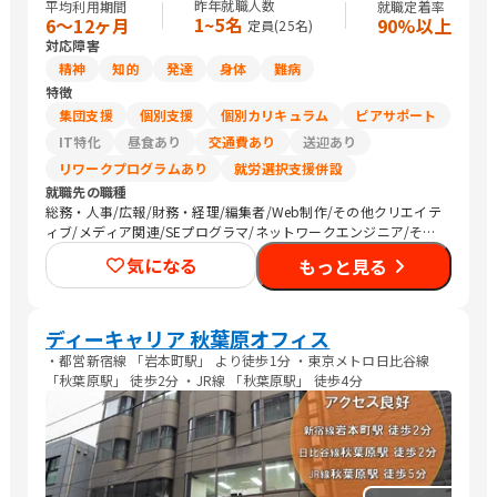
昨年就職人数
平均利用期間
就職定着率
1~5名
6〜12ヶ月
90%以上
定員(
25
名)
対応障害
精神
知的
発達
身体
難病
特徴
集団支援
個別支援
個別カリキュラム
ピアサポート
IT特化
昼食あり
交通費あり
送迎あり
リワークプログラムあり
就労選択支援併設
就職先の職種
総務・人事/広報/財務・経理/編集者/Web制作/その他クリエイテ
ィブ/メディア関連/SEプログラマ/ネットワークエンジニア/その
他IT/ヘルプデスク/看護師/介護職員・ヘルパー/医療関連職/その
気になる
もっと見る
他専門職/マーケティング・広告関連
ディーキャリア 秋葉原オフィス
・都営新宿線 「岩本町駅」 より徒歩1分 ・東京メトロ日比谷線
「秋葉原駅」 徒歩2分 ・JR線 「秋葉原駅」 徒歩4分