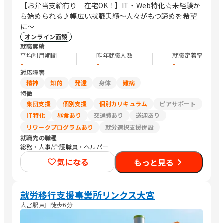
【お弁当支給有り｜在宅OK！】IT・Web特化☆未経験か
ら始められる♪幅広い就職実績〜人々がもつ諦めを希望
に〜
オンライン面談
就職実績
平均利用期間
昨年就職人数
就職定着率
-
-
-
対応障害
精神
知的
発達
身体
難病
特徴
集団支援
個別支援
個別カリキュラム
ピアサポート
IT特化
昼食あり
交通費あり
送迎あり
リワークプログラムあり
就労選択支援併設
就職先の職種
総務・人事/介護職員・ヘルパー
気になる
もっと見る
就労移行支援事業所リンクス大宮
大宮駅東口徒歩6分