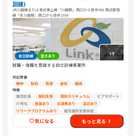
訓練)
JR川越線または東武東上線「川越駅」西口から徒歩4分 西武新宿
線「本川越駅」西口から徒歩10分
+
9
自立訓練
空きあり
就職・復職を意識する自立訓練事業所
対応障害
精神
知的
発達
身体
難病
特徴
集団支援
個別支援
個別カリキュラム
ピアサポート
IT特化
昼食あり
交通費あり
送迎あり
リワークプログラムあり
就労選択支援併設
気になる
もっと見る