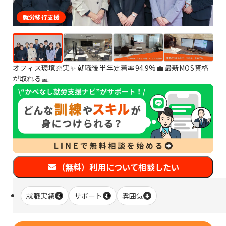
就労移行支援
オフィス環境充実✨ 就職後半年定着率94.9%💼 最新MOS資格
が取れる💻
（無料）利用について相談したい
就職実績
サポート
雰囲気