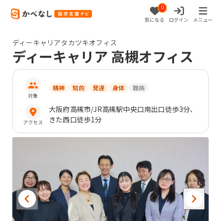
0
気になる
ログイン
メニュー
ディーキャリアタカツキオフィス
ディーキャリア 高槻オフィス
精神
知的
発達
身体
難病
対象
大阪府
高槻市
/JR高槻駅中央口南出口徒歩3分、
きた西口徒歩1分
アクセス