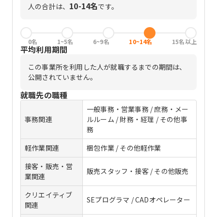
10-14名
人の合計は、
です。
0名
1~5名
6~9名
10~14名
15名以上
平均利用期間
この事業所を利用した人が就職するまでの期間は、
公開されていません。
就職先の職種
一般事務・営業事務 / 庶務・メー
事務関連
ルルーム / 財務・経理 / その他事
務
軽作業関連
梱包作業 / その他軽作業
接客・販売・営
販売スタッフ・接客 / その他販売
業関連
クリエイティブ
SEプログラマ / CADオペレーター
関連