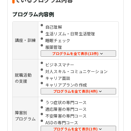
プログラム内容例
自己理解
生活リズム・日常生活管理
講座・訓練
睡眠チェック
服薬管理
感情コントロール
プログラムを全て表示(13件)
ストレス管理
ビジネスマナー
パソコンの基礎スキル
対人スキル・コミュニケーション
事務スキル
就職活動
キャリア⾯談
プログラミング
の支援
キャリアプランの作成
Photoshop
応募書類添削
プログラムを全て表示(4件)
Illustrator
⾯接練習
運動・ストレッチ
うつ症状の専門コース
定着支援
SST（対人関係や社会生活に必要なス
適応障害の専門コース
企業実習
障害別
キルを身に付ける訓練）
不安障害の専門コース
プログラム
タスク・時間管理
ASDの専門コース
傾聴力
ADHDの専門コース
プログラムを全て表示(1件)