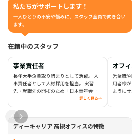
私たちがサポートします！
一人ひとりの不安や悩みに、スタッフ全員で向き合い
ます。
在籍中のスタッフ
事業責任者
オフィス
長年大手企業取り締まりとして活躍。 人
営業職や販
事責任者として人材採用を担当。 実習
用者様がご
先・就職先の開拓のため「日本青年会議
ようにサポー
所」「大阪商工会議所」「同友会」に所
人ひとりと
詳しく見る
→
属し関西にて幅広い企業人脈を持つ。
伺いし、一
「皆様のチカラになります」 資格：PHP
ることを大切
認定ビジネスコーチ 米国NLP認定マスタ
みの解決策
ディーキャリア 高槻オフィスの特徴
ープラクティショナー
います。