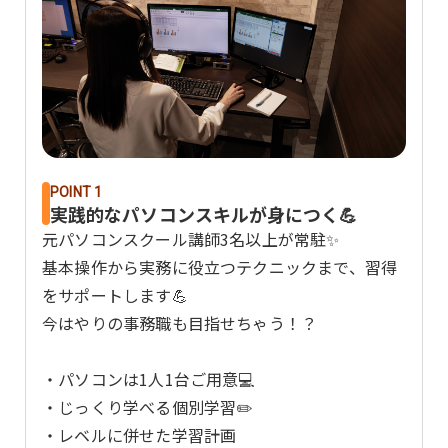
POINT 1
実践的なパソコンスキルが身につく💪
元パソコンスクール講師3名以上が常駐✨
基本操作から実務に役立つテクニックまで、習得
をサポートします💪
今はやりの事務職も目指せちゃう！？
・パソコンは1人1台ご用意💻
・じっくり学べる個別学習✏️
・レベルに併せた学習計画