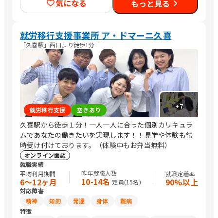
気になる
もっと見る
ヘルパー/保育士/清掃/農作業
就労移行支援事業所 ア・ドマーニ久喜
「久喜駅」西口より徒歩1分
+
7
就労移行支援
空きあり
久喜駅から徒歩１分！一人一人に合った個別カリキュラ
ムであなたの働きたいを実現します！！見学や体験も常
時受け付けております。（体験中もお弁当無料）
オンライン面談
就職実績
昨年就職人数
平均利用期間
就職定着率
10-14名
6〜12ヶ月
90%以上
定員(
15
名)
対応障害
精神
知的
発達
身体
難病
特徴