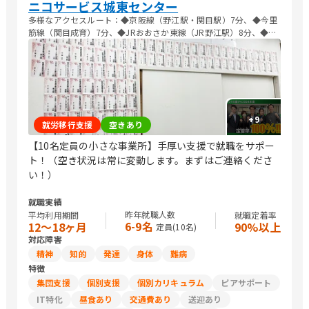
ニコサービス城東センター
多様なアクセスルート：◆京阪線（野江駅・関目駅）7分、◆今里
筋線（関目成育）7分、◆JRおおさか東線（JR野江駅）8分、◆長
堀鶴見緑地線（蒲生四丁目駅）10分、◆谷町線（関目高殿駅）13
分。
+
9
就労移行支援
空きあり
【10名定員の小さな事業所】手厚い支援で就職をサポー
ト！（空き状況は常に変動します。まずはご連絡くださ
い！）
就職実績
昨年就職人数
平均利用期間
就職定着率
6-9名
12〜18ヶ月
90%以上
定員(
10
名)
対応障害
精神
知的
発達
身体
難病
特徴
集団支援
個別支援
個別カリキュラム
ピアサポート
IT特化
昼食あり
交通費あり
送迎あり