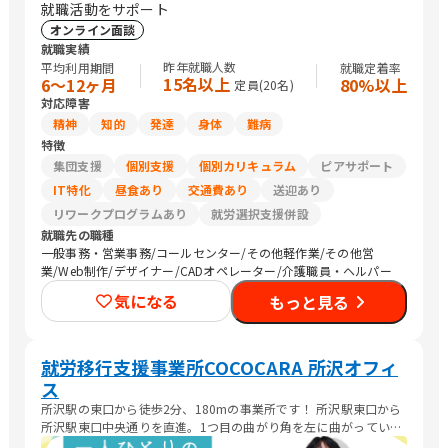
就職活動をサポート
オンライン面談
就職実績
昨年就職人数
平均利用期間
就職定着率
15名以上
6〜12ヶ月
80%以上
定員(
20
名)
対応障害
精神
知的
発達
身体
難病
特徴
集団支援
個別支援
個別カリキュラム
ピアサポート
IT特化
昼食あり
交通費あり
送迎あり
リワークプログラムあり
就労選択支援併設
就職先の職種
一般事務・営業事務/コールセンター/その他軽作業/その他営
業/Web制作/デザイナー/CADオペレーター/介護職員・ヘルパー
気になる
もっと見る
就労移行支援事業所COCOCARA 所沢オフィ
ス
所沢駅の東口から徒歩2分、180mの事業所です！ 所沢駅東口から
所沢駅東口中央通りを直進。1つ目の曲がり角を左に曲がっていた
だいて、大通りから2つ目のビルが TOSHIビルになります。ビルの