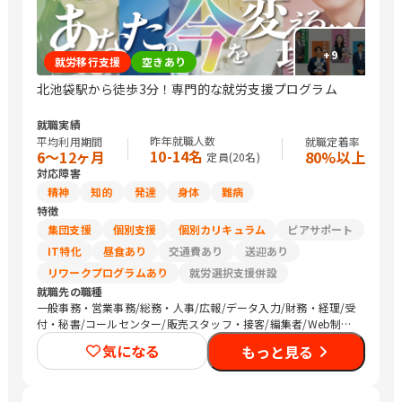
+
9
就労移行支援
空きあり
北池袋駅から徒歩3分！専門的な就労支援プログラム
就職実績
昨年就職人数
平均利用期間
就職定着率
10-14名
6〜12ヶ月
80%以上
定員(
20
名)
対応障害
精神
知的
発達
身体
難病
特徴
集団支援
個別支援
個別カリキュラム
ピアサポート
IT特化
昼食あり
交通費あり
送迎あり
リワークプログラムあり
就労選択支援併設
就職先の職種
一般事務・営業事務/総務・人事/広報/データ入力/財務・経理/受
付・秘書/コールセンター/販売スタッフ・接客/編集者/Web制作/
その他クリエイティブ/デザイナー/ライター/SEプログラマ/CAD
気になる
もっと見る
オペレーター/介護職員・ヘルパー/保育士/農作業/マーケティン
グ・広告関連