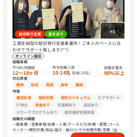
+
3
就労移行支援
空きあり
工賃支給型の就労移行支援事業所！ご本人のペースに合
わせてサポート致します(^^)
オンライン面談
就職実績
昨年就職人数
平均利用期間
就職定着率
10-14名
12〜18ヶ月
90%以上
定員(
20
名)
対応障害
精神
知的
発達
身体
難病
特徴
集団支援
個別支援
個別カリキュラム
ピアサポート
IT特化
昼食あり
交通費あり
送迎あり
リワークプログラムあり
就労選択支援併設
就職先の職種
一般事務・営業事務/総務・人事/データ入力/財務・経理/コール
センター/梱包作業/検品/組立・組付け/その他軽作業/営業（企業
向け）/販売スタッフ・接客/バックヤード・商品管理/介護職員・