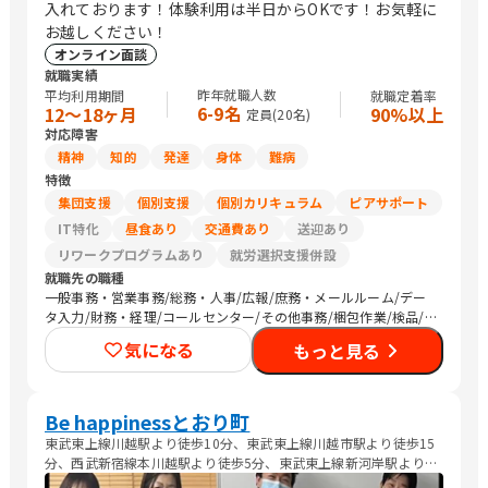
入れております！体験利用は半日からOKです！お気軽に
お越しください！
オンライン面談
就職実績
昨年就職人数
平均利用期間
就職定着率
6-9名
12〜18ヶ月
90%以上
定員(
20
名)
対応障害
精神
知的
発達
身体
難病
特徴
集団支援
個別支援
個別カリキュラム
ピアサポート
IT特化
昼食あり
交通費あり
送迎あり
リワークプログラムあり
就労選択支援併設
就職先の職種
一般事務・営業事務/総務・人事/広報/庶務・メールルーム/デー
タ入力/財務・経理/コールセンター/その他事務/梱包作業/検品/
組立・組付け/その他軽作業/バックヤード・商品管理/調理師/清
気になる
もっと見る
掃/農作業/その他
Be happinessとおり町
東武東上線川越駅より徒歩10分、東武東上線川越市駅より徒歩15
分、西武新宿線本川越駅より徒歩5分、東武東上線新河岸駅より自
転車で10分