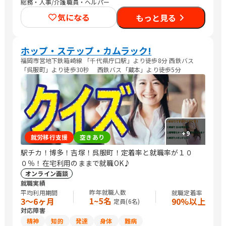
総務・人事/介護職員・ヘルパー
気になる
もっと見る
ホップ・ステップ・カムラック!
福岡市営地下鉄箱崎線 「千代県庁口駅」より徒歩8分 西鉄バス
「呉服町」より徒歩30秒 西鉄バス「蔵本」より徒歩5分
+
9
就労移行支援
空きあり
駅チカ！博多！吉塚！呉服町！定着率と就職率が１０
０％！在宅利用のままで就職OK♪
オンライン面談
就職実績
昨年就職人数
平均利用期間
就職定着率
1~5名
3〜6ヶ月
90%以上
定員(
6
名)
対応障害
精神
知的
発達
身体
難病