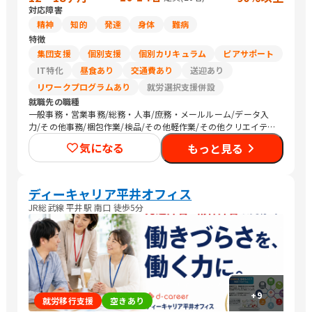
対応障害
精神
知的
発達
身体
難病
特徴
集団支援
個別支援
個別カリキュラム
ピアサポート
IT特化
昼食あり
交通費あり
送迎あり
リワークプログラムあり
就労選択支援併設
就職先の職種
一般事務・営業事務/総務・人事/庶務・メールルーム/データ入
力/その他事務/梱包作業/検品/その他軽作業/その他クリエイティ
ブ/介護職員・ヘルパー/医療関連職/清掃/農作業
気になる
もっと見る
ディーキャリア平井オフィス
JR総武線 平井駅 南口 徒歩5分
+
9
就労移行支援
空きあり