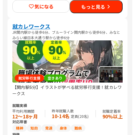
ティエンジニア/介護職員・ヘルパー
気になる
もっと見る
就カレワークス
JR関内駅から徒歩6分、ブルーライン関内駅から徒歩6分、みなと
みらい線日本大通り駅から徒歩6分
+
8
就労移行支援
空きあり
【関内駅6分】イラストが学べる就労移行支援！就カレワ
ークス
就職実績
昨年就職人数
平均利用期間
就職定着率
10-14名
12〜18ヶ月
90%以上
定員(
20
名)
対応障害
精神
知的
発達
身体
難病
特徴