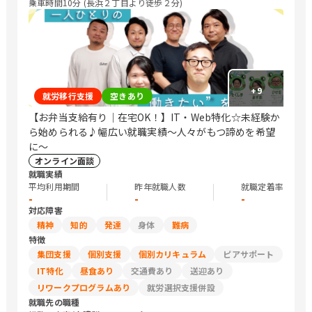
乗車時間10分 (長浜２丁目より徒歩２分)
+
9
就労移行支援
空きあり
【お弁当支給有り｜在宅OK！】IT・Web特化☆未経験か
ら始められる♪幅広い就職実績〜人々がもつ諦めを希望
に〜
オンライン面談
就職実績
平均利用期間
昨年就職人数
就職定着率
-
-
-
対応障害
精神
知的
発達
身体
難病
特徴
集団支援
個別支援
個別カリキュラム
ピアサポート
IT特化
昼食あり
交通費あり
送迎あり
リワークプログラムあり
就労選択支援併設
就職先の職種