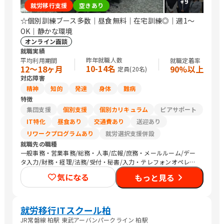
+
9
就労移行支援
空きあり
☆個別訓練ブース多数｜昼食無料｜在宅訓練◎｜週1〜
OK｜静かな環境
オンライン面談
就職実績
昨年就職人数
平均利用期間
就職定着率
10-14名
12〜18ヶ月
90%以上
定員(
20
名)
対応障害
精神
知的
発達
身体
難病
特徴
集団支援
個別支援
個別カリキュラム
ピアサポート
IT特化
昼食あり
交通費あり
送迎あり
リワークプログラムあり
就労選択支援併設
就職先の職種
一般事務・営業事務/総務・人事/広報/庶務・メールルーム/デー
タ入力/財務・経理/法務/受付・秘書/入力・テレフォンオペレー
ター/コールセンター/その他事務/梱包作業/検品/組立・組付け/
気になる
もっと見る
その他軽作業/営業（個人向け）/営業（企業向け）/その他営業/
販売スタッフ・接客/バックヤード・商品管理/その他販売/Web制
作/その他クリエイティブ/デザイナー/ライター/メディア関連/SE
プログラマ
就労移行ITスクール柏
JR常磐線 柏駅 東武アーバンパークライン 柏駅