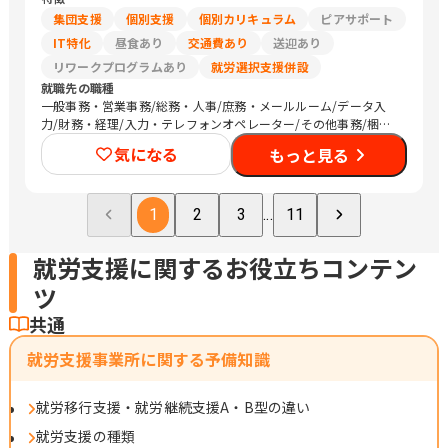
集団支援
個別支援
個別カリキュラム
ピアサポート
IT特化
昼食あり
交通費あり
送迎あり
リワークプログラムあり
就労選択支援併設
就職先の職種
一般事務・営業事務/総務・人事/庶務・メールルーム/データ入
力/財務・経理/入力・テレフォンオペレーター/その他事務/梱包
作業/検品/組立・組付け/その他軽作業/販売スタッフ・接客/バッ
気になる
もっと見る
クヤード・商品管理/Web制作/DTPオペレーター/その他クリエイ
ティブ/デザイナー/社内情報システム/その他技術/清掃/警備/運
搬従事者/タクシー運転手/マーケティング・広告関連
1
2
3
...
11
就労支援に関するお役立ちコンテン
ツ
共通
就労支援事業所に関する予備知識
就労移行支援・就労継続支援A・B型の違い
就労支援の種類