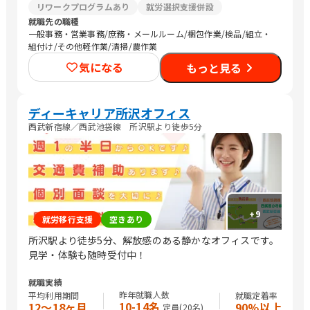
リワークプログラムあり
就労選択支援併設
就職先の職種
一般事務・営業事務/庶務・メールルーム/梱包作業/検品/組立・
組付け/その他軽作業/清掃/農作業
気になる
もっと見る
ディーキャリア所沢オフィス
西武新宿線／西武池袋線 所沢駅より徒歩5分
+
9
就労移行支援
空きあり
所沢駅より徒歩5分、解放感のある静かなオフィスです。
見学・体験も随時受付中！
就職実績
昨年就職人数
平均利用期間
就職定着率
10-14名
12〜18ヶ月
90%以上
定員(
20
名)