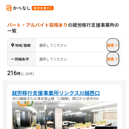
パート・アルバイト採用あり
の就労移行支援事業所の
一覧
地域/路線
選択してください
変更
詳細条件
選択してください
変更
216
件
(
1
-
20
件)
就労移行支援事業所リンクス川越西口
JR川越線または東武東上線「川越駅」西口から徒歩4分