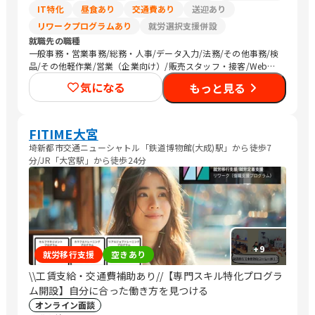
IT特化
昼食あり
交通費あり
送迎あり
リワークプログラムあり
就労選択支援併設
就職先の職種
一般事務・営業事務/総務・人事/データ入力/法務/その他事務/検
品/その他軽作業/営業（企業向け）/販売スタッフ・接客/Web制
作/デザイナー/清掃/農作業
気になる
もっと見る
FITIME大宮
埼新都市交通ニューシャトル「鉄道博物館(大成)駅」から徒歩7
分/JR「大宮駅」から徒歩24分
+
9
就労移行支援
空きあり
\\工賃支給・交通費補助あり//【専門スキル特化プログラ
ム開設】自分に合った働き方を見つける
オンライン面談