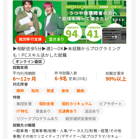
+
9
就労移行支援
空きあり
▶柏駅徒歩5分▶週1～OK▶未経験からプログラミング
も！PCスキル活かした就職
オンライン面談
就職実績
昨年就職人数
平均利用期間
就職定着率
6-9名
6〜12ヶ月
90%以上
定員(
20
名)
対応障害
精神
知的
発達
身体
難病
特徴
集団支援
個別支援
個別カリキュラム
ピアサポート
IT特化
昼食あり
交通費あり
送迎あり
リワークプログラムあり
就労選択支援併設
就職先の職種
一般事務・営業事務/総務・人事/データ入力/財務・経理/その他
事務/その他クリエイティブ/デザイナー/SEプログラマ/セキュリ