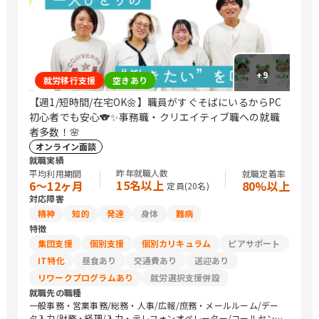
右側、奥のエレベーターから5階がCOCOCARAになります(^^
+
9
就労移行支援
空きあり
【週1/短時間/在宅OK🌼】職員がすぐそばにいるからPC
初心者でも安心🐨✨事務職・クリエイティブ職への就職
者多数！🌸
オンライン面談
就職実績
昨年就職人数
平均利用期間
就職定着率
15名以上
6〜12ヶ月
80%以上
定員(
20
名)
対応障害
精神
知的
発達
身体
難病
特徴
集団支援
個別支援
個別カリキュラム
ピアサポート
IT特化
昼食あり
交通費あり
送迎あり
リワークプログラムあり
就労選択支援併設
就職先の職種
一般事務・営業事務/総務・人事/広報/庶務・メールルーム/デー
タ入力/財務・経理/入力・テレフォンオペレーター/コールセンタ