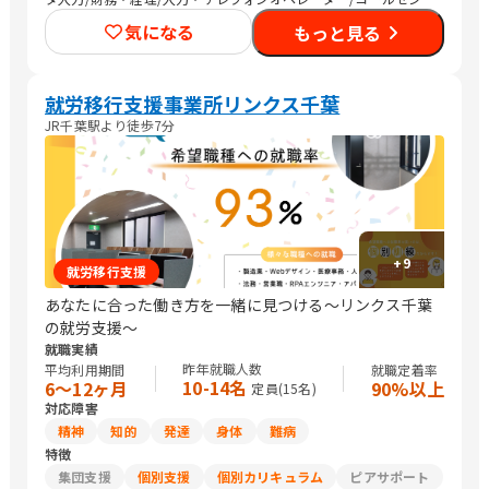
ー/その他事務/梱包作業/検品/組立・組付け/その他軽作業/その
気になる
もっと見る
他営業/販売スタッフ・接客/バックヤード・商品管理/その他販
売/編集者/Web制作/DTPオペレーター/その他クリエイティブ/デ
ザイナー/ライター/メディア関連/SEプログラマ/セキュリティエ
ンジニア/ネットワークエンジニア/社内情報システム/その他IT/ヘ
就労移行支援事業所リンクス千葉
ルプデスク/ヘルスキーパー/看護師/介護職員・ヘルパー/清掃/警
JR千葉駅より徒歩7分
備
+
9
就労移行支援
あなたに合った働き方を一緒に見つける〜リンクス千葉
の就労支援〜
就職実績
昨年就職人数
平均利用期間
就職定着率
10-14名
6〜12ヶ月
90%以上
定員(
15
名)
対応障害
精神
知的
発達
身体
難病
特徴
集団支援
個別支援
個別カリキュラム
ピアサポート