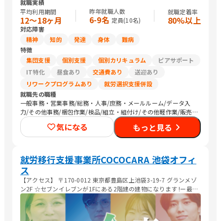
就職実績
昨年就職人数
平均利用期間
就職定着率
6-9名
12〜18ヶ月
80%以上
定員(
10
名)
対応障害
精神
知的
発達
身体
難病
特徴
集団支援
個別支援
個別カリキュラム
ピアサポート
IT特化
昼食あり
交通費あり
送迎あり
リワークプログラムあり
就労選択支援併設
就職先の職種
一般事務・営業事務/総務・人事/庶務・メールルーム/データ入
力/その他事務/梱包作業/検品/組立・組付け/その他軽作業/販売
スタッフ・接客/バックヤード・商品管理/生産・製造オペレーシ
気になる
もっと見る
ョン/CADオペレーター/その他専門職/農作業
就労移行支援事業所COCOCARA 池袋オフィ
ス
【アクセス】 〒170-0012 東京都豊島区上池袋3-19-7 グランメゾ
ン2F ☆セブンイレブンが1Fにある2階建の建物になります !ー最寄
駅ー 東武東上線 北池袋駅 より徒歩3min JP埼京線 板橋駅 より徒
歩10min