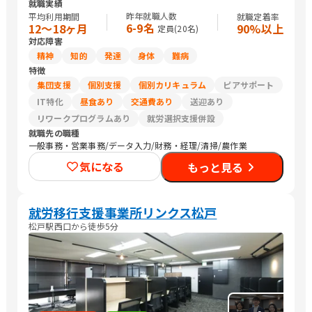
就職実績
昨年就職人数
平均利用期間
就職定着率
6-9名
12〜18ヶ月
90%以上
定員(
20
名)
対応障害
精神
知的
発達
身体
難病
特徴
集団支援
個別支援
個別カリキュラム
ピアサポート
IT特化
昼食あり
交通費あり
送迎あり
リワークプログラムあり
就労選択支援併設
就職先の職種
一般事務・営業事務/データ入力/財務・経理/清掃/農作業
気になる
もっと見る
就労移行支援事業所リンクス松戸
松戸駅西口から徒歩5分