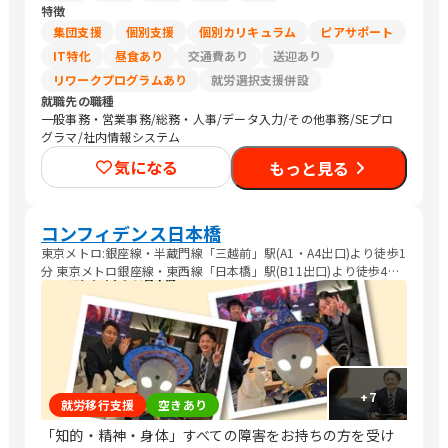
特徴
集団支援
個別支援
個別カリキュラム
ピアサポート
IT特化
昼食あり
交通費あり
送迎あり
リワークプログラムあり
就労選択支援併設
就職先の職種
一般事務・営業事務/総務・人事/データ入力/その他事務/SEプロ
グラマ/社内情報システム
気になる
もっと見る
コンフィデンス日本橋
東京メトロ:銀座線・半蔵門線「三越前」駅(A1・A4出口)より徒歩1
分 東京メトロ銀座線・東西線「日本橋」駅(B11出口)より徒歩4分
都営地下鉄都営浅草線「日本橋」駅より徒歩5分
+
7
就労移行支援
空きあり
「知的・精神・身体」すべての障害をお持ちの方を受け