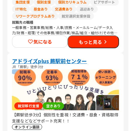
集団支援
個別支援
個別カリキュラム
ピアサポート
IT特化
昼食あり
交通費あり
送迎あり
リワークプログラムあり
就労選択支援併設
就職先の職種
一般事務・営業事務/総務・人事/庶務・メールルーム/データ入
力/財務・経理/その他事務/梱包作業/検品/組立・組付け/その他
軽作業/営業（個人向け）/販売スタッフ・接客/介護職員・ヘルパ
気になる
もっと見る
ー/その他専門職/清掃/トラック運転手/農作業
アドライズplus 蕨駅前センター
JR「蕨駅」徒歩3分
+
9
就労移行支援
空きあり
【蕨駅徒歩3分】個別性を重視！交通費・昼食・資格取得
支援などなどサポート充実！！
オンライン面談