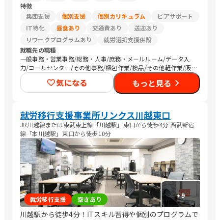
特徴
集団支援
個別支援
個別カリキュラム
ピアサポート
IT特化
昼食あり
交通費あり
送迎あり
リワークプログラムあり
就労選択支援併設
就職先の職種
一般事務・営業事務/総務・人事/庶務・メールルーム/データ入
力/コールセンター/その他事務/梱包作業/検品/その他軽作業/販
売スタッフ・接客/SEプログラマ/その他IT/ヘルプデスク/CADオ
気になる
もっと見る
ペレーター/介護職員・ヘルパー/清掃/警備/トラック運転手/その
他
就労移行支援事業所リンクス川越東口
JR川越線または東武東上線「川越駅」東口から徒歩4分 西武新宿
線「本川越駅」東口から徒歩10分
+
9
就労移行支援
空きあり
川越駅から徒歩4分！ITスキル習得や個別のプログラムで