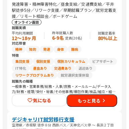
発達障害・精神障害特化／昼食支給／交通費支給／平井
駅徒歩5分／リワーク支援／早期就職プラン／就労定着支
援／リモート相談会／ボードゲーム
オンライン面談
就職実績
昨年就職人数
平均利用期間
就職定着率
6-9名
12〜18ヶ月
80%以上
定員(
20
名)
対応障害
精神
知的
発達
身体
難病
特徴
集団支援
個別支援
個別カリキュラム
ピアサポート
IT特化
昼食あり
交通費あり
送迎あり
リワークプログラムあり
就労選択支援併設
就職先の職種
一般事務・営業事務/総務・人事/庶務・メールルーム/データ入
力/財務・経理/受付・秘書/その他事務/梱包作業/検品/組立・組
付け/その他軽作業/販売スタッフ・接客/バックヤード・商品管
気になる
もっと見る
理/デザイナー/SEプログラマ/CADオペレーター/その他技術/看護
師/介護職員・ヘルパー/研究員/清掃/その他
デジキャリIT就労移行支援
空港線／赤坂駅 徒歩８分 西鉄バス／天神北バス停 〜 長浜２丁目