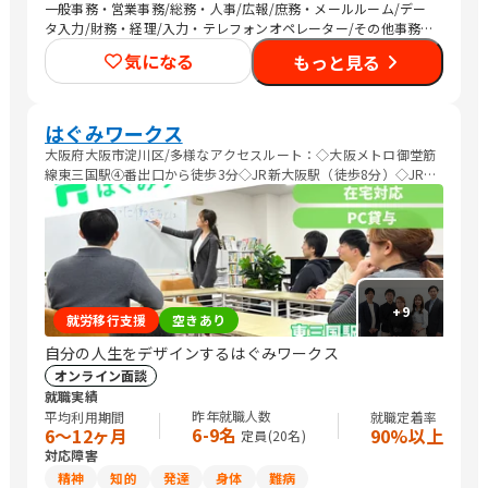
一般事務・営業事務/総務・人事/広報/庶務・メールルーム/デー
タ入力/財務・経理/入力・テレフォンオペレーター/その他事務/
梱包作業/その他軽作業/販売スタッフ・接客/Web制作/DTPオペ
気になる
もっと見る
レーター/デザイナー/メディア関連/社内情報システム/その他IT/
ヘルプデスク/品質管理・生産管理・メンテナンス/生産・製造オ
ペレーション/介護職員・ヘルパー/保育士/調理師/清掃/警備/マ
ーケティング・広告関連
はぐみワークス
大阪府大阪市淀川区/多様なアクセスルート：◇大阪メトロ御堂筋
線東三国駅④番出口から徒歩3分◇JR新大阪駅（徒歩8分）◇JR東
淀川駅（徒歩７分）
+
9
就労移行支援
空きあり
自分の人生をデザインするはぐみワークス
オンライン面談
就職実績
昨年就職人数
平均利用期間
就職定着率
6-9名
6〜12ヶ月
90%以上
定員(
20
名)
対応障害
精神
知的
発達
身体
難病