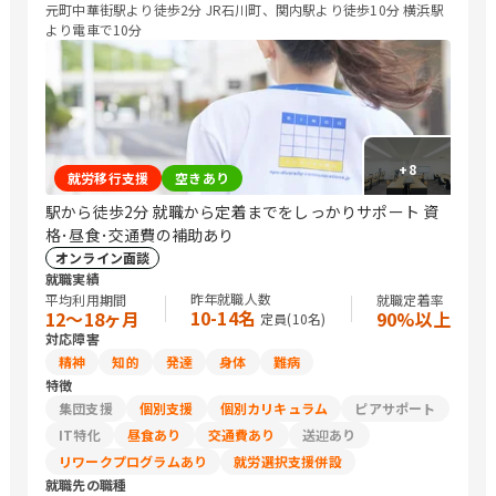
元町中華街駅より徒歩2分 JR石川町、関内駅より徒歩10分 横浜駅
より電車で10分
+
8
就労移行支援
空きあり
駅から徒歩2分 就職から定着までをしっかりサポート 資
格･昼食･交通費の補助あり
オンライン面談
就職実績
昨年就職人数
平均利用期間
就職定着率
10-14名
12〜18ヶ月
90%以上
定員(
10
名)
対応障害
精神
知的
発達
身体
難病
特徴
集団支援
個別支援
個別カリキュラム
ピアサポート
IT特化
昼食あり
交通費あり
送迎あり
リワークプログラムあり
就労選択支援併設
就職先の職種