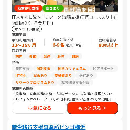
+
9
就労移行支援
空きあり
ITスキルに強み｜リワーク(復職支援)専門コースあり｜在
宅訓練OK｜昼食無料！
オンライン面談
就職実績
昨年就職人数
平均利用期間
就職定着率
6-9名
12〜18ヶ月
90%以上
定員(
20
名)
対応障害
精神
知的
発達
身体
難病
特徴
集団支援
個別支援
個別カリキュラム
ピアサポート
IT特化
昼食あり
交通費あり
送迎あり
リワークプログラムあり
就労選択支援併設
就職先の職種
一般事務・営業事務/総務・人事/データ入力/財務・経理/入力・
テレフォンオペレーター/その他事務/組立・組付け/その他軽作
業/生産・製造オペレーション/CADオペレーター/警備/農作業
気になる
もっと見る
就労移行支援事業所ビンゴ横浜