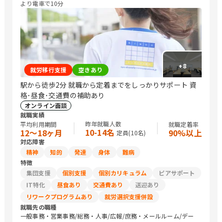
より電車で10分
+
8
就労移行支援
空きあり
駅から徒歩2分 就職から定着までをしっかりサポート 資
格･昼食･交通費の補助あり
オンライン面談
就職実績
昨年就職人数
平均利用期間
就職定着率
10-14名
12〜18ヶ月
90%以上
定員(
10
名)
対応障害
精神
知的
発達
身体
難病
特徴
集団支援
個別支援
個別カリキュラム
ピアサポート
IT特化
昼食あり
交通費あり
送迎あり
リワークプログラムあり
就労選択支援併設
就職先の職種
一般事務・営業事務/総務・人事/広報/庶務・メールルーム/デー