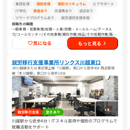
集団支援
個別支援
個別カリキュラム
ピアサポート
IT特化
昼食あり
交通費あり
送迎あり
リワークプログラムあり
就労選択支援併設
就職先の職種
一般事務・営業事務/総務・人事/庶務・メールルーム/データ入
力/コールセンター/その他事務/梱包作業/検品/その他軽作業/販
売スタッフ・接客/SEプログラマ/その他IT/ヘルプデスク/CADオ
気になる
もっと見る
ペレーター/介護職員・ヘルパー/清掃/警備/トラック運転手/その
他
就労移行支援事業所リンクス川越東口
JR川越線または東武東上線「川越駅」東口から徒歩4分 西武新宿
線「本川越駅」東口から徒歩10分
+
9
就労移行支援
空きあり
川越駅から徒歩4分！ITスキル習得や個別のプログラムで
就職活動をサポート