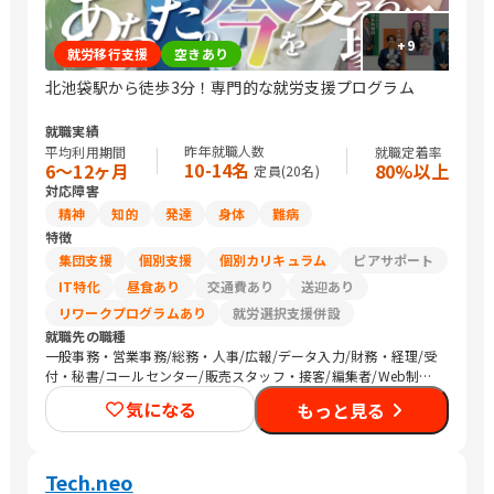
+
9
就労移行支援
空きあり
北池袋駅から徒歩3分！専門的な就労支援プログラム
就職実績
昨年就職人数
平均利用期間
就職定着率
10-14名
6〜12ヶ月
80%以上
定員(
20
名)
対応障害
精神
知的
発達
身体
難病
特徴
集団支援
個別支援
個別カリキュラム
ピアサポート
IT特化
昼食あり
交通費あり
送迎あり
リワークプログラムあり
就労選択支援併設
就職先の職種
一般事務・営業事務/総務・人事/広報/データ入力/財務・経理/受
付・秘書/コールセンター/販売スタッフ・接客/編集者/Web制作/
その他クリエイティブ/デザイナー/ライター/SEプログラマ/CAD
気になる
もっと見る
オペレーター/介護職員・ヘルパー/保育士/農作業/マーケティン
グ・広告関連
Tech.neo