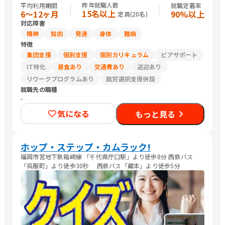
昨年就職人数
平均利用期間
就職定着率
15名以上
6〜12ヶ月
90%以上
定員(
20
名)
対応障害
精神
知的
発達
身体
難病
特徴
集団支援
個別支援
個別カリキュラム
ピアサポート
IT特化
昼食あり
交通費あり
送迎あり
リワークプログラムあり
就労選択支援併設
就職先の職種
-
気になる
もっと見る
ホップ・ステップ・カムラック!
福岡市営地下鉄箱崎線 「千代県庁口駅」より徒歩8分 西鉄バス
「呉服町」より徒歩30秒 西鉄バス「蔵本」より徒歩5分