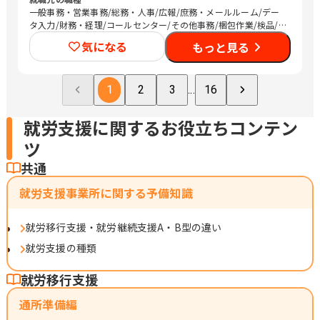
一般事務・営業事務/総務・人事/広報/庶務・メールルーム/デー
タ入力/財務・経理/コールセンター/その他事務/梱包作業/検品/
組立・組付け/その他軽作業/バックヤード・商品管理/調理師/清
気になる
もっと見る
掃/農作業/その他
1
2
3
...
16
就労支援に関するお役立ちコンテン
ツ
共通
就労支援事業所に関する予備知識
就労移行支援・就労継続支援A・B型の違い
就労支援の種類
就労移行支援
通所準備編