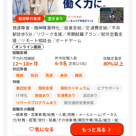
+
9
就労移行支援
空きあり
発達障害・精神障害特化／昼食支給／交通費支給／平井
駅徒歩5分／リワーク支援／早期就職プラン／就労定着支
援／リモート相談会／ボードゲーム
オンライン面談
就職実績
昨年就職人数
平均利用期間
就職定着率
6-9名
12〜18ヶ月
80%以上
定員(
20
名)
対応障害
精神
知的
発達
身体
難病
特徴
集団支援
個別支援
個別カリキュラム
ピアサポート
IT特化
昼食あり
交通費あり
送迎あり
リワークプログラムあり
就労選択支援併設
就職先の職種
一般事務・営業事務/総務・人事/庶務・メールルーム/データ入
力/財務・経理/受付・秘書/その他事務/梱包作業/検品/組立・組
付け/その他軽作業/販売スタッフ・接客/バックヤード・商品管
気になる
もっと見る
理/デザイナー/SEプログラマ/CADオペレーター/その他技術/看護