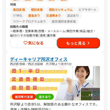
特徴
集団支援
個別支援
個別カリキュラム
ピアサポート
IT特化
昼食あり
交通費あり
送迎あり
リワークプログラムあり
就労選択支援併設
就職先の職種
一般事務・営業事務/庶務・メールルーム/梱包作業/検品/組立・
組付け/その他軽作業/清掃/農作業
気になる
もっと見る
ディーキャリア所沢オフィス
西武新宿線／西武池袋線 所沢駅より徒歩5分
+
9
就労移行支援
空きあり
所沢駅より徒歩5分、解放感のある静かなオフィスです。
見学・体験も随時受付中！