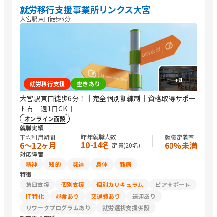
就労移行支援事業所リンクス大宮
大宮駅東口徒歩6分
+
8
就労移行支援
空きあり
大宮駅東口徒歩6分！｜完全個別訓練制｜資格取得サポー
ト有｜週1日OK｜
オンライン面談
就職実績
昨年就職人数
平均利用期間
就職定着率
10-14名
6〜12ヶ月
60%未満
定員(
20
名)
対応障害
精神
知的
発達
身体
難病
特徴
集団支援
個別支援
個別カリキュラム
ピアサポート
IT特化
昼食あり
交通費あり
送迎あり
リワークプログラムあり
就労選択支援併設