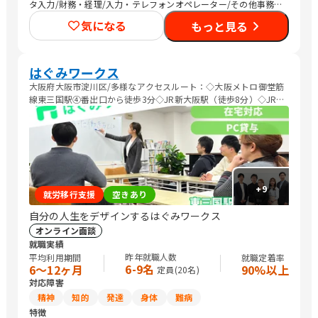
タ入力/財務・経理/入力・テレフォンオペレーター/その他事務/
梱包作業/その他軽作業/販売スタッフ・接客/Web制作/DTPオペ
気になる
もっと見る
レーター/デザイナー/メディア関連/社内情報システム/その他IT/
ヘルプデスク/品質管理・生産管理・メンテナンス/生産・製造オ
ペレーション/介護職員・ヘルパー/保育士/調理師/清掃/警備/マ
ーケティング・広告関連
はぐみワークス
大阪府大阪市淀川区/多様なアクセスルート：◇大阪メトロ御堂筋
線東三国駅④番出口から徒歩3分◇JR新大阪駅（徒歩8分）◇JR東
淀川駅（徒歩７分）
+
9
就労移行支援
空きあり
自分の人生をデザインするはぐみワークス
オンライン面談
就職実績
昨年就職人数
平均利用期間
就職定着率
6-9名
6〜12ヶ月
90%以上
定員(
20
名)
対応障害
精神
知的
発達
身体
難病
特徴