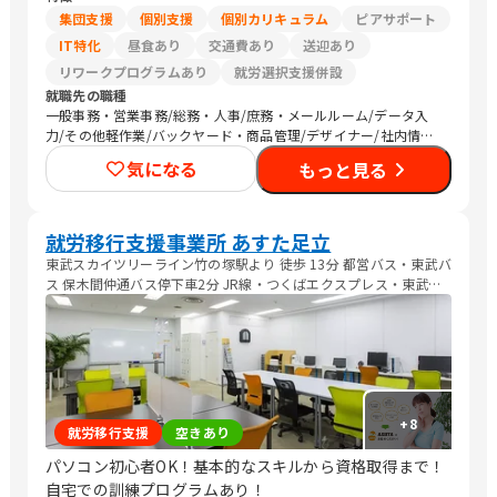
集団支援
個別支援
個別カリキュラム
ピアサポート
IT特化
昼食あり
交通費あり
送迎あり
リワークプログラムあり
就労選択支援併設
就職先の職種
一般事務・営業事務/総務・人事/庶務・メールルーム/データ入
力/その他軽作業/バックヤード・商品管理/デザイナー/社内情報
システム/その他IT/ヘルプデスク/調理師/清掃
気になる
もっと見る
就労移行支援事業所 あすた足立
東武スカイツリーライン竹の塚駅より 徒歩 13分 都営バス・東武バ
ス 保木間仲通バス停下車2分 JR線・つくばエクスプレス・東武ス
カイツリーライン「北千住駅」より 竹の塚駅行きバス(都営)「保木
間1丁目」下車1分
+
8
就労移行支援
空きあり
パソコン初心者OK！基本的なスキルから資格取得まで！
自宅での訓練プログラムあり！