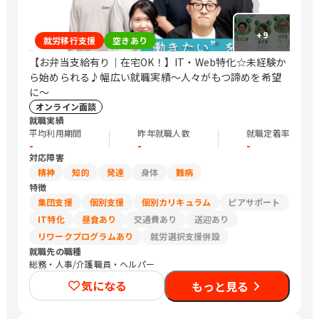
+
9
就労移行支援
空きあり
【お弁当支給有り｜在宅OK！】IT・Web特化☆未経験か
ら始められる♪幅広い就職実績〜人々がもつ諦めを希望
に〜
オンライン面談
就職実績
平均利用期間
昨年就職人数
就職定着率
-
-
-
対応障害
精神
知的
発達
身体
難病
特徴
集団支援
個別支援
個別カリキュラム
ピアサポート
IT特化
昼食あり
交通費あり
送迎あり
リワークプログラムあり
就労選択支援併設
就職先の職種
総務・人事/介護職員・ヘルパー
気になる
もっと見る