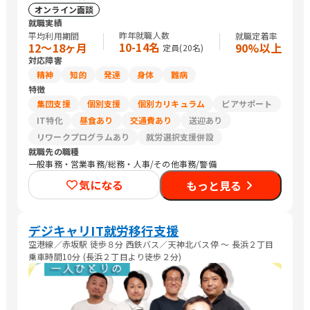
オンライン面談
就職実績
昨年就職人数
平均利用期間
就職定着率
10-14名
12〜18ヶ月
90%以上
定員(
20
名)
対応障害
精神
知的
発達
身体
難病
特徴
集団支援
個別支援
個別カリキュラム
ピアサポート
IT特化
昼食あり
交通費あり
送迎あり
リワークプログラムあり
就労選択支援併設
就職先の職種
一般事務・営業事務/総務・人事/その他事務/警備
気になる
もっと見る
デジキャリIT就労移行支援
空港線／赤坂駅 徒歩８分 西鉄バス／天神北バス停 〜 長浜２丁目
乗車時間10分 (長浜２丁目より徒歩２分)