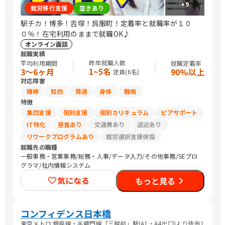
+
9
就労移行支援
空きあり
駅チカ！博多！吉塚！呉服町！定着率と就職率が１０
０％！在宅利用のままで就職OK♪
オンライン面談
就職実績
昨年就職人数
平均利用期間
就職定着率
1~5名
3〜6ヶ月
90%以上
定員(
6
名)
対応障害
精神
知的
発達
身体
難病
特徴
集団支援
個別支援
個別カリキュラム
ピアサポート
IT特化
昼食あり
交通費あり
送迎あり
リワークプログラムあり
就労選択支援併設
就職先の職種
一般事務・営業事務/総務・人事/データ入力/その他事務/SEプロ
グラマ/社内情報システム
気になる
もっと見る
コンフィデンス日本橋
東京メトロ:銀座線・半蔵門線「三越前」駅(A1・A4出口)より徒歩1