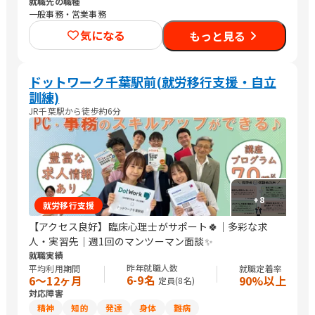
就職先の職種
一般事務・営業事務
気になる
もっと見る
ドットワーク千葉駅前(就労移行支援・自立
訓練)
JR千葉駅から徒歩約6分
+
8
就労移行支援
【アクセス良好】臨床心理士がサポート🍀｜多彩な求
人・実習先｜週1回のマンツーマン面談✨
就職実績
昨年就職人数
平均利用期間
就職定着率
6-9名
6〜12ヶ月
90%以上
定員(
8
名)
対応障害
精神
知的
発達
身体
難病