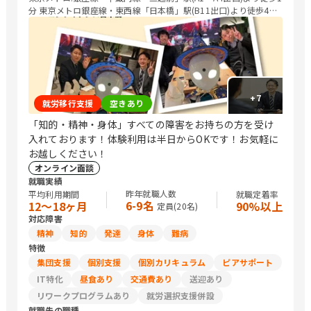
分 東京メトロ銀座線・東西線「日本橋」駅(B11出口)より徒歩4分
都営地下鉄都営浅草線「日本橋」駅より徒歩5分
+
7
就労移行支援
空きあり
「知的・精神・身体」すべての障害をお持ちの方を受け
入れております！体験利用は半日からOKです！お気軽に
お越しください！
オンライン面談
就職実績
昨年就職人数
平均利用期間
就職定着率
6-9名
12〜18ヶ月
90%以上
定員(
20
名)
対応障害
精神
知的
発達
身体
難病
特徴
集団支援
個別支援
個別カリキュラム
ピアサポート
IT特化
昼食あり
交通費あり
送迎あり
リワークプログラムあり
就労選択支援併設
就職先の職種