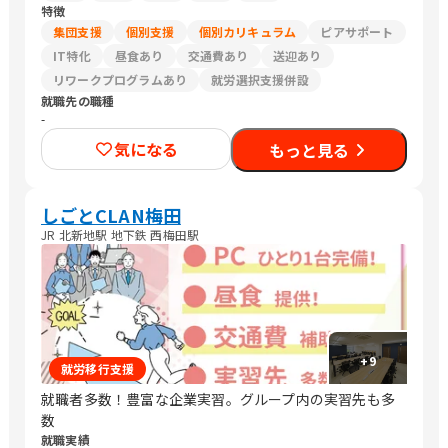
特徴
集団支援
個別支援
個別カリキュラム
ピアサポート
IT特化
昼食あり
交通費あり
送迎あり
リワークプログラムあり
就労選択支援併設
就職先の職種
-
気になる
もっと見る
しごとCLAN梅田
JR 北新地駅 地下鉄 西梅田駅
+
9
就労移行支援
就職者多数！豊富な企業実習。グループ内の実習先も多
数
就職実績