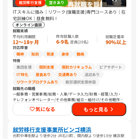
就労移行支援
空きあり
ITスキルに強み｜リワーク(復職支援)専門コースあり｜在
宅訓練OK｜昼食無料！
オンライン面談
就職実績
昨年就職人数
平均利用期間
就職定着率
6-9名
12〜18ヶ月
90%以上
定員(
20
名)
対応障害
精神
知的
発達
身体
難病
特徴
集団支援
個別支援
個別カリキュラム
ピアサポート
IT特化
昼食あり
交通費あり
送迎あり
リワークプログラムあり
就労選択支援併設
就職先の職種
一般事務・営業事務/総務・人事/データ入力/財務・経理/入力・
テレフォンオペレーター/その他事務/組立・組付け/その他軽作
業/生産・製造オペレーション/CADオペレーター/警備/農作業
気になる
もっと見る
就労移行支援事業所ビンゴ横浜
元町中華街駅より徒歩2分 JR石川町、関内駅より徒歩10分 横浜駅