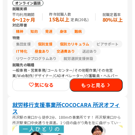
オンライン面談
就職実績
昨年就職人数
平均利用期間
就職定着率
15名以上
6〜12ヶ月
80%以上
定員(
20
名)
対応障害
精神
知的
発達
身体
難病
特徴
集団支援
個別支援
個別カリキュラム
ピアサポート
IT特化
昼食あり
交通費あり
送迎あり
リワークプログラムあり
就労選択支援併設
就職先の職種
一般事務・営業事務/コールセンター/その他軽作業/その他営
業/Web制作/デザイナー/CADオペレーター/介護職員・ヘルパー
気になる
もっと見る
就労移行支援事業所COCOCARA 所沢オフィ
ス
所沢駅の東口から徒歩2分、180mの事業所です！ 所沢駅東口から
所沢駅東口中央通りを直進。1つ目の曲がり角を左に曲がっていた
だいて、大通りから2つ目のビルが TOSHIビルになります。ビルの
右側、奥のエレベーターから5階がCOCOCARAになります(^^