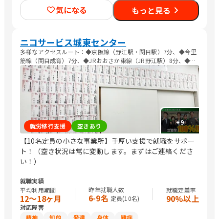
気になる
もっと見る
ニコサービス城東センター
多様なアクセスルート：◆京阪線（野江駅・関目駅）7分、◆今里
筋線（関目成育）7分、◆JRおおさか東線（JR野江駅）8分、◆長
堀鶴見緑地線（蒲生四丁目駅）10分、◆谷町線（関目高殿駅）13
分。
+
9
就労移行支援
空きあり
【10名定員の小さな事業所】手厚い支援で就職をサポー
ト！（空き状況は常に変動します。まずはご連絡くださ
い！）
就職実績
昨年就職人数
平均利用期間
就職定着率
6-9名
12〜18ヶ月
90%以上
定員(
10
名)
対応障害
精神
知的
発達
身体
難病