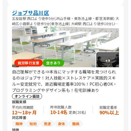
師/介護職員・ヘルパー/研究員/清掃/その他
ジョブサ品川区
五反田駅 西口より徒歩5分(JR山手線・東急池上線・都営浅草線) 大
崎広小路駅より徒歩5分(東急池上線) 大崎駅 西口より徒歩10分(JR
山手線・JR埼京線・JR湘南新宿ライン・東京臨海高速鉄道)
+
9
就労移行支援
空きあり
自己理解ができる⇒本当にマッチする職場を見つけられ
るのはジョブサ！対人技能×ストレスケア×実践的スキ
ル＝安定就労で、直近職場定着率100％！PC初心者OK・
プログラミングやデザイン系も！在宅訓練あり
オンライン面談
就職実績
昨年就職人数
平均利用期間
就職定着率
10-14名
12〜18ヶ月
90%以上
定員(
20
名)
対応障害
精神
知的
発達
身体
難病
特徴