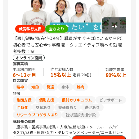
+
9
就労移行支援
空きあり
【週1/短時間/在宅OK🌼】職員がすぐそばにいるからPC
初心者でも安心🐨✨事務職・クリエイティブ職への就職
者多数！🌸
オンライン面談
就職実績
昨年就職人数
平均利用期間
就職定着率
15名以上
6〜12ヶ月
80%以上
定員(
20
名)
対応障害
精神
知的
発達
身体
難病
特徴
集団支援
個別支援
個別カリキュラム
ピアサポート
IT特化
昼食あり
交通費あり
送迎あり
リワークプログラムあり
就労選択支援併設
就職先の職種
一般事務・営業事務/総務・人事/広報/庶務・メールルーム/デー
タ入力/財務・経理/入力・テレフォンオペレーター/コールセンタ
ー/その他事務/梱包作業/検品/組立・組付け/その他軽作業/その