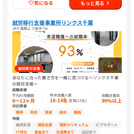
気になる
もっと見る
他営業/販売スタッフ・接客/バックヤード・商品管理/その他販
売/編集者/Web制作/DTPオペレーター/その他クリエイティブ/デ
ザイナー/ライター/メディア関連/SEプログラマ/セキュリティエ
ンジニア/ネットワークエンジニア/社内情報システム/その他IT/ヘ
就労移行支援事業所リンクス千葉
ルプデスク/ヘルスキーパー/看護師/介護職員・ヘルパー/清掃/警
JR千葉駅より徒歩7分
備
+
9
就労移行支援
あなたに合った働き方を一緒に見つける〜リンクス千葉
の就労支援〜
就職実績
昨年就職人数
平均利用期間
就職定着率
10-14名
6〜12ヶ月
90%以上
定員(
15
名)
対応障害
精神
知的
発達
身体
難病
特徴
集団支援
個別支援
個別カリキュラム
ピアサポート
IT特化
昼食あり
交通費あり
送迎あり