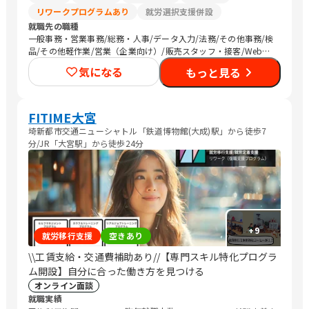
リワークプログラムあり
就労選択支援併設
就職先の職種
一般事務・営業事務/総務・人事/データ入力/法務/その他事務/検
品/その他軽作業/営業（企業向け）/販売スタッフ・接客/Web制
作/デザイナー/清掃/農作業
気になる
もっと見る
FITIME大宮
埼新都市交通ニューシャトル「鉄道博物館(大成)駅」から徒歩7
分/JR「大宮駅」から徒歩24分
+
9
就労移行支援
空きあり
\\工賃支給・交通費補助あり//【専門スキル特化プログラ
ム開設】自分に合った働き方を見つける
オンライン面談
就職実績