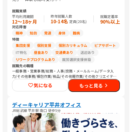
就職実績
昨年就職人数
平均利用期間
就職定着率
10-14名
12〜18ヶ月
90%以上
定員(
20
名)
対応障害
精神
知的
発達
身体
難病
特徴
集団支援
個別支援
個別カリキュラム
ピアサポート
IT特化
昼食あり
交通費あり
送迎あり
リワークプログラムあり
就労選択支援併設
就職先の職種
一般事務・営業事務/総務・人事/庶務・メールルーム/データ入
力/その他事務/梱包作業/検品/その他軽作業/その他クリエイティ
ブ/介護職員・ヘルパー/医療関連職/清掃/農作業
気になる
もっと見る
ディーキャリア平井オフィス
JR総武線 平井駅 南口 徒歩5分