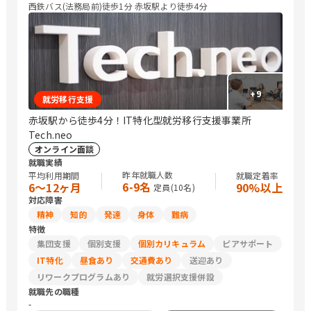
西鉄バス(法務局前)徒歩1分 赤坂駅より徒歩4分
+
9
就労移行支援
赤坂駅から徒歩4分！IT特化型就労移行支援事業所
Tech.neo
オンライン面談
就職実績
昨年就職人数
平均利用期間
就職定着率
6-9名
6〜12ヶ月
90%以上
定員(
10
名)
対応障害
精神
知的
発達
身体
難病
特徴
集団支援
個別支援
個別カリキュラム
ピアサポート
IT特化
昼食あり
交通費あり
送迎あり
リワークプログラムあり
就労選択支援併設
就職先の職種
-