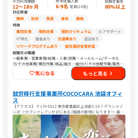
昨年就職人数
平均利用期間
就職定着率
6-9名
12〜18ヶ月
80%以上
定員(
10
名)
対応障害
精神
知的
発達
身体
難病
特徴
集団支援
個別支援
個別カリキュラム
ピアサポート
IT特化
昼食あり
交通費あり
送迎あり
リワークプログラムあり
就労選択支援併設
就職先の職種
一般事務・営業事務/総務・人事/庶務・メールルーム/データ入
力/その他事務/梱包作業/検品/組立・組付け/その他軽作業/販売
スタッフ・接客/バックヤード・商品管理/生産・製造オペレーシ
気になる
もっと見る
ョン/CADオペレーター/その他専門職/農作業
就労移行支援事業所COCOCARA 池袋オフィ
ス
【アクセス】 〒170-0012 東京都豊島区上池袋3-19-7 グランメゾ
ン2F ☆セブンイレブンが1Fにある2階建の建物になります !ー最寄
駅ー 東武東上線 北池袋駅 より徒歩3min JP埼京線 板橋駅 より徒
歩10min