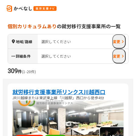
個別カリキュラムあり
の就労移行支援事業所の一覧
地域/路線
選択してください
変更
詳細条件
選択してください
変更
309
件
(
1
-
20
件)
就労移行支援事業所リンクス川越西口
JR川越線または東武東上線「川越駅」西口から徒歩4分
+
9