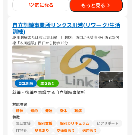
業/販売スタッフ・接客/バックヤード・商品管理/Web制作/その
気になる
もっと見る
他専門職/清掃/警備/農作業
自立訓練事業所リンクス川越(リワーク/生活
訓練)
JR川越線または東武東上線「川越駅」西口から徒歩4分 西武新宿
線「本川越駅」西口から徒歩10分
+
9
自立訓練
空きあり
就職・復職を意識する自立訓練事業所
対応障害
精神
知的
発達
身体
難病
特徴
集団支援
個別支援
個別カリキュラム
ピアサポート
IT特化
昼食あり
交通費あり
送迎あり