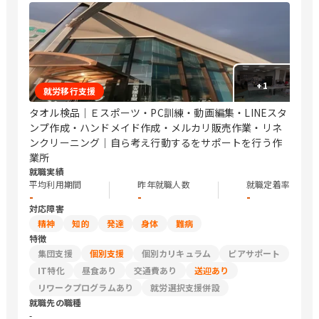
+
1
就労移行支援
タオル検品｜Ｅスポーツ・PC訓練・動画編集・LINEスタ
ンプ作成・ハンドメイド作成・メルカリ販売作業・リネ
ンクリーニング｜自ら考え行動するをサポートを行う作
業所
就職実績
平均利用期間
昨年就職人数
就職定着率
-
-
-
対応障害
精神
知的
発達
身体
難病
特徴
集団支援
個別支援
個別カリキュラム
ピアサポート
IT特化
昼食あり
交通費あり
送迎あり
リワークプログラムあり
就労選択支援併設
就職先の職種
-