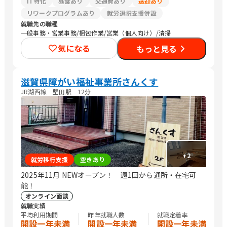
IT特化
昼食あり
交通費あり
送迎あり
リワークプログラムあり
就労選択支援併設
就職先の職種
一般事務・営業事務/梱包作業/営業（個人向け）/清掃
気になる
もっと見る
滋賀県障がい福祉事業所さんくす
JR湖西線 堅田駅 12分
+
2
就労移行支援
空きあり
2025年11月 NEWオープン！ 週1回から通所・在宅可
能！
オンライン面談
就職実績
平均利用期間
昨年就職人数
就職定着率
開設一年未満
開設一年未満
開設一年未満