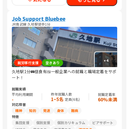
Job Support Bluebee
JR南武線 久地駅徒歩1分
+
4
就労移行支援
空きあり
久地駅1分🚃昼食有🍱一般企業への就職と職場定着をサポ
ート！
就職実績
昨年就職人数
平均利用期間
就職定着率
1~5名
-
60%未満
定員(
6
名)
対応障害
精神
知的
発達
身体
難病
特徴
集団支援
個別支援
個別カリキュラム
ピアサポート