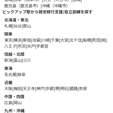
鹿児島
鹿児島市
沖縄
沖縄市
ピックアップ駅から就労移行支援/自立訓練を探す
北海道・東北
札幌
仙台
郡山
関東
東京
横浜
新宿
池袋
川崎
千葉
大宮
北千住
船橋
町田
柏
八王子
所沢
水戸
宇都宮
信越・北陸
新潟
富山
福岡
東海
名古屋
岐阜
近畿
大阪
梅田
天王寺
神戸
京都
堺
明石
姫路
奈良
中国・四国
広島
岡山
九州・沖縄