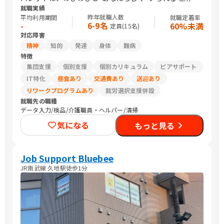
就職実績
昨年就職人数
平均利用期間
就職定着率
6-9名
-
60%未満
定員(
15
名)
対応障害
精神
知的
発達
身体
難病
特徴
集団支援
個別支援
個別カリキュラム
ピアサポート
IT特化
昼食あり
交通費あり
送迎あり
リワークプログラムあり
就労選択支援併設
就職先の職種
データ入力/検品/介護職員・ヘルパー/清掃
気になる
もっと見る
Job Support Bluebee
JR南武線 久地駅徒歩1分