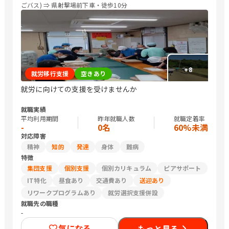
ごバス) ⇒ 県射撃場前下車・徒歩10分
+
8
就労移行支援
空きあり
就労に向けての支援を受けませんか
就職実績
平均利用期間
昨年就職人数
就職定着率
-
0名
60%未満
対応障害
精神
知的
発達
身体
難病
特徴
集団支援
個別支援
個別カリキュラム
ピアサポート
IT特化
昼食あり
交通費あり
送迎あり
リワークプログラムあり
就労選択支援併設
就職先の職種
-
気になる
もっと見る