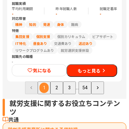
就職実績
平均利用期間
昨年就職人数
就職定着率
-
-
-
対応障害
精神
知的
発達
身体
難病
特徴
集団支援
個別支援
個別カリキュラム
ピアサポート
IT特化
昼食あり
交通費あり
送迎あり
リワークプログラムあり
就労選択支援併設
就職先の職種
-
気になる
もっと見る
1
2
3
...
54
就労支援に関するお役立ちコンテン
ツ
共通