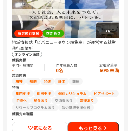
+
6
就労移行支援
空きあり
地域情報誌「ビバニュータウン編集室」が運営する就労
移行事業所
オンライン面談
就職実績
平均利用期間
昨年就職人数
就職定着率
-
0名
60%未満
対応障害
精神
知的
発達
身体
難病
特徴
集団支援
個別支援
個別カリキュラム
ピアサポート
IT特化
昼食あり
交通費あり
送迎あり
リワークプログラムあり
就労選択支援併設
就職先の職種
-
気になる
もっと見る