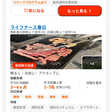
リワークプログラムあり
就労選択支援併設
気になる
もっと見る
ライフナース春日
西鉄春日原駅より徒歩2分 JR春日駅より徒歩5分
+
3
就労移行支援
明るく・元気に・アクティブに
就職実績
昨年就職人数
平均利用期間
就職定着率
1~5名
3〜6ヶ月
-
定員(
10
名)
対応障害
精神
知的
発達
身体
難病
特徴
集団支援
個別支援
個別カリキュラム
ピアサポート