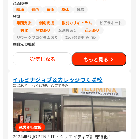
対応障害
精神
知的
発達
身体
難病
特徴
集団支援
個別支援
個別カリキュラム
ピアサポート
IT特化
昼食あり
交通費あり
送迎あり
リワークプログラムあり
就労選択支援併設
就職先の職種
-
気になる
もっと見る
イルミナジョブ＆カレッジつくば校
送迎あり つくば駅から車で5分
就労移行支援
2024年6月OPEN！IT・クリエイティブ訓練特化！