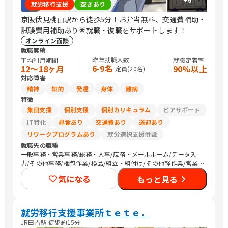
就労移行支援
空きあり
京阪伏見桃山駅から徒歩5分！お弁当無料、交通費補助・
試験費用補助あり🌟就職・復職をサポートします！
オンライン面談
就職実績
昨年就職人数
平均利用期間
就職定着率
6-9名
12〜18ヶ月
90%以上
定員(
20
名)
対応障害
精神
知的
発達
身体
難病
特徴
集団支援
個別支援
個別カリキュラム
ピアサポート
IT特化
昼食あり
交通費あり
送迎あり
リワークプログラムあり
就労選択支援併設
就職先の職種
一般事務・営業事務/総務・人事/庶務・メールルーム/データ入
力/その他事務/梱包作業/検品/組立・組付け/その他軽作業/営業
（個人向け）/販売スタッフ・接客/SEプログラマ/介護職員・ヘル
気になる
もっと見る
パー/医療関連職/清掃/その他
就労移行支援事業所ｔｅｔｅ．
JR田吉駅 徒歩約15分