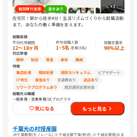
+
2
就労移行支援
空きあり
在宅可！駅から徒歩4分！生活リズムづくりから就職活動
まで、あなたの働く準備を支えます。
就職実績
昨年就職人数
平均利用期間
就職定着率
1~5名
12〜18ヶ月
90%以上
定員(
6
名)
対応障害
精神
知的
発達
身体
難病
特徴
集団支援
個別支援
個別カリキュラム
ピアサポート
IT特化
昼食あり
交通費あり
送迎あり
リワークプログラムあり
就労選択支援併設
就職先の職種
一般事務・営業事務/SEプログラマ
気になる
もっと見る
千葉光の村授産園
JR千葉駅発(モノレール) ⇒ 千城台駅下車(終点) ⇒ 千城台駅発(おま