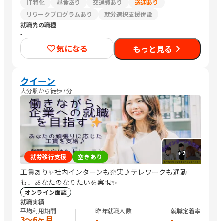
IT特化
昼食あり
交通費あり
送迎あり
リワークプログラムあり
就労選択支援併設
就職先の職種
-
気になる
もっと見る
クイーン
大分駅から徒歩7分
+
2
就労移行支援
空きあり
工賃あり✨社内インターンも充実♪テレワークも通勤
も、あなたのなりたいを実現✨
オンライン面談
就職実績
平均利用期間
昨年就職人数
就職定着率
3〜6ヶ月
-
-