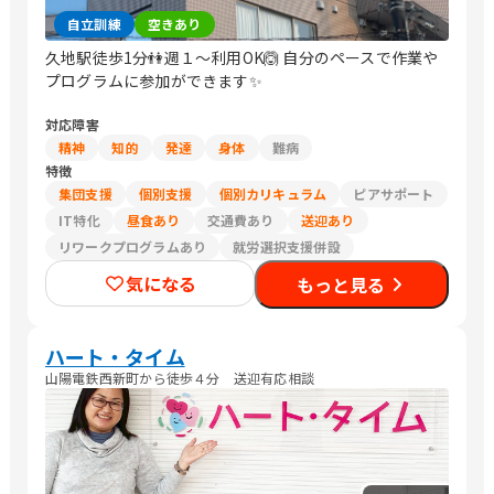
自立訓練
空きあり
久地駅徒歩1分👫週１～利用OK🙆 自分のペースで作業や
プログラムに参加ができます✨
対応障害
精神
知的
発達
身体
難病
特徴
集団支援
個別支援
個別カリキュラム
ピアサポート
IT特化
昼食あり
交通費あり
送迎あり
リワークプログラムあり
就労選択支援併設
気になる
もっと見る
ハート・タイム
山陽電鉄西新町から徒歩４分 送迎有応相談