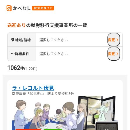
送迎あり
の就労移行支援事業所の一覧
地域/路線
選択してください
変更
詳細条件
選択してください
変更
1062
件
(
1
-
20
件)
ラ・レコルト伏見
京阪電鉄「伏見桃山」駅より徒歩約3分
+
6