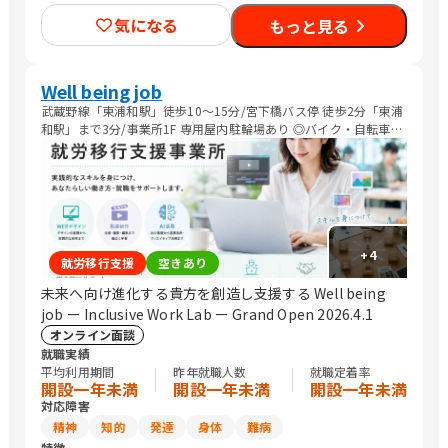
気になる
もっと見る
Well being job
武蔵野線「東浦和駅」徒歩10～15分/宮下橋バス停 徒歩2分「東浦
和駅」まで3分/事業所1F 専用屋内駐輪場あり ◎バイク・自転車等
による通所可
+
4
就労移行支援
空きあり
未来へ向け進化する貴方を創造し支援する Well being
job ー Inclusive Work Lab ー Grand Open 2026.4.1
オンライン面談
就職実績
平均利用期間
昨年就職人数
就職定着率
開設一年未満
開設一年未満
開設一年未満
対応障害
精神
知的
発達
身体
難病
特徴