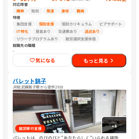
対応障害
精神
知的
発達
身体
難病
特徴
集団支援
個別支援
個別カリキュラム
ピアサポート
IT特化
昼食あり
交通費あり
送迎あり
リワークプログラムあり
就労選択支援併設
就職先の職種
-
気になる
もっと見る
パレット銚子
JR総武線銚子駅から徒歩20分
+
6
就労移行支援
パレットは、のびのびと”あなたらしく”いられる場所