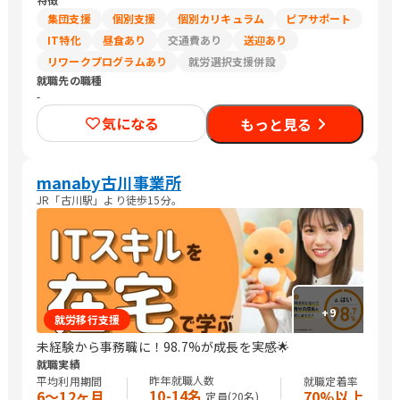
集団支援
個別支援
個別カリキュラム
ピアサポート
IT特化
昼食あり
交通費あり
送迎あり
リワークプログラムあり
就労選択支援併設
就職先の職種
-
気になる
もっと見る
manaby古川事業所
JR「古川駅」より徒歩15分。
+
9
就労移行支援
未経験から事務職に！98.7%が成長を実感🌟
就職実績
昨年就職人数
平均利用期間
就職定着率
10-14名
6〜12ヶ月
70%以上
定員(
20
名)