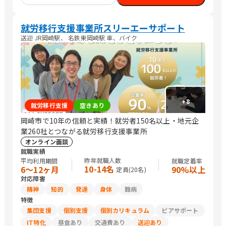
就労移行支援事業所スリーエーサポート
送迎 JR岡崎駅、 名鉄東岡崎駅 車、バイク
+
8
就労移行支援
空きあり
岡崎市で10年の信頼と実績！就労者150名以上・地元企
業260社とつながる就労移行支援事業所
オンライン面談
就職実績
昨年就職人数
平均利用期間
就職定着率
10-14名
6〜12ヶ月
90%以上
定員(
20
名)
対応障害
精神
知的
発達
身体
難病
特徴
集団支援
個別支援
個別カリキュラム
ピアサポート
IT特化
昼食あり
交通費あり
送迎あり