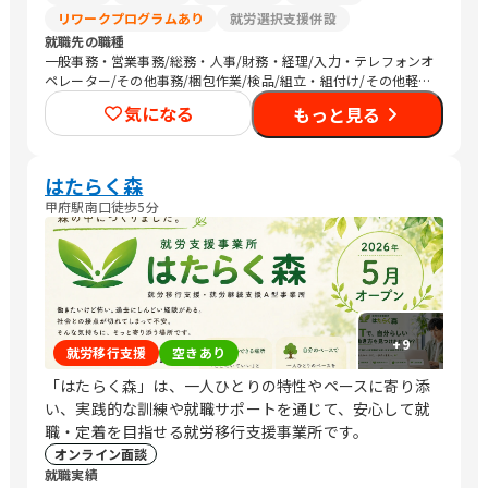
リワークプログラムあり
就労選択支援併設
就職先の職種
一般事務・営業事務/総務・人事/財務・経理/入力・テレフォンオ
ペレーター/その他事務/梱包作業/検品/組立・組付け/その他軽作
業/販売スタッフ・接客/品質管理・生産管理・メンテナンス/介護
気になる
もっと見る
職員・ヘルパー/医療関連職/清掃
はたらく森
甲府駅南口徒歩5分
+
9
就労移行支援
空きあり
「はたらく森」は、一人ひとりの特性やペースに寄り添
い、実践的な訓練や就職サポートを通じて、安心して就
職・定着を目指せる就労移行支援事業所です。
オンライン面談
就職実績