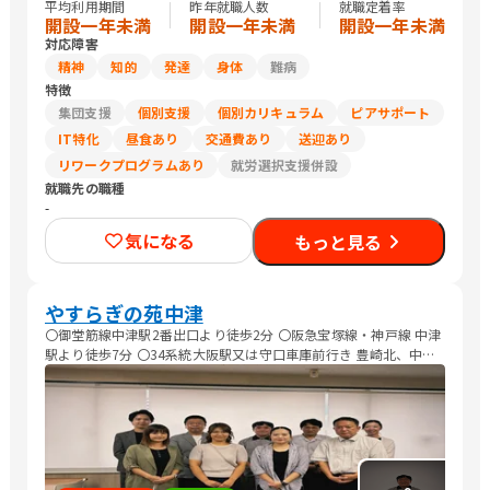
平均利用期間
昨年就職人数
就職定着率
開設一年未満
開設一年未満
開設一年未満
対応障害
精神
知的
発達
身体
難病
特徴
集団支援
個別支援
個別カリキュラム
ピアサポート
IT特化
昼食あり
交通費あり
送迎あり
リワークプログラムあり
就労選択支援併設
就職先の職種
-
気になる
もっと見る
やすらぎの苑中津
〇御堂筋線中津駅2番出口より徒歩2分 〇阪急宝塚線・神戸線 中津
駅より徒歩7分 〇34系統大阪駅又は守口車庫前行き 豊崎北、中津
駅より徒歩2分 自力通所が困難な方、送迎サービスあり