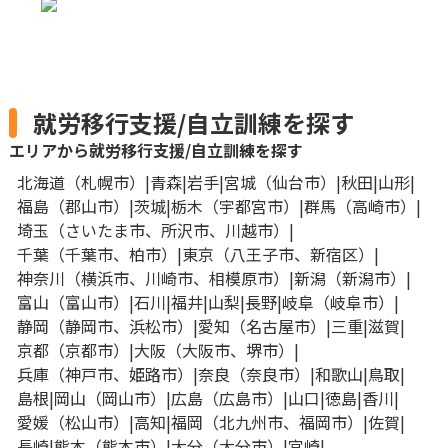
就労移行支援/自立訓練を探す
エリアから就労移行支援/自立訓練を探す
北海道
札幌市
青森
岩手
宮城
仙台市
秋田
山形
福島
郡山市
茨城
栃木
宇都宮市
群馬
高崎市
埼玉
さいたま市
所沢市
川越市
千葉
千葉市
柏市
東京
八王子市
新宿区
神奈川
横浜市
川崎市
相模原市
新潟
新潟市
富山
富山市
石川
福井
山梨
長野
岐阜
岐阜市
静岡
静岡市
浜松市
愛知
名古屋市
三重
滋賀
京都
京都市
大阪
大阪市
堺市
兵庫
神戸市
姫路市
奈良
奈良市
和歌山
鳥取
島根
岡山
岡山市
広島
広島市
山口
徳島
香川
愛媛
松山市
高知
福岡
北九州市
福岡市
佐賀
長崎
熊本
熊本市
大分
大分市
宮崎