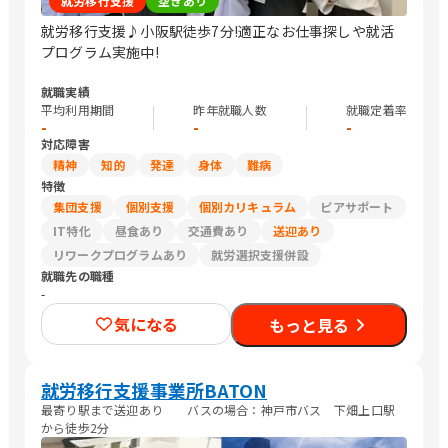
就労移行支援
空きあり
就労移行支援♪小阪駅徒歩7分!適正なお仕事探しや就活
プログラム実施中!
就職実績
平均利用期間
昨年就職人数
就職定着率
-
-
-
対応障害
精神
知的
発達
身体
難病
特徴
集団支援
個別支援
個別カリキュラム
ピアサポート
IT特化
昼食あり
交通費あり
送迎あり
リワークプログラムあり
就労選択支援併設
就職先の職種
-
気になる
もっと見る
就労移行支援事業所BATON
最寄り駅まで送迎あり バスの場合：神戸市バス 下畑上口駅
から徒歩2分