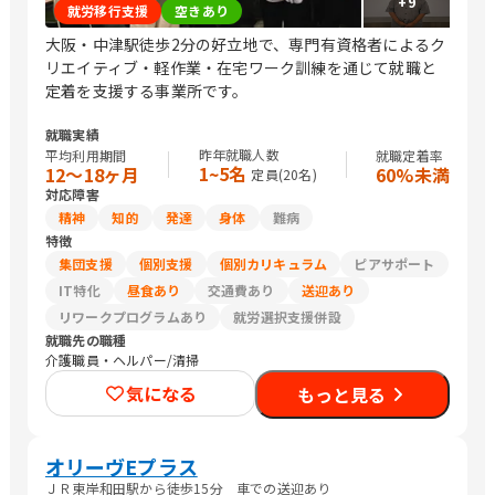
+
9
就労移行支援
空きあり
大阪・中津駅徒歩2分の好立地で、専門有資格者によるク
リエイティブ・軽作業・在宅ワーク訓練を通じて就職と
定着を支援する事業所です。
就職実績
昨年就職人数
平均利用期間
就職定着率
1~5名
12〜18ヶ月
60%未満
定員(
20
名)
対応障害
精神
知的
発達
身体
難病
特徴
集団支援
個別支援
個別カリキュラム
ピアサポート
IT特化
昼食あり
交通費あり
送迎あり
リワークプログラムあり
就労選択支援併設
就職先の職種
介護職員・ヘルパー/清掃
気になる
もっと見る
オリーヴEプラス
ＪＲ東岸和田駅から徒歩15分 車での送迎あり