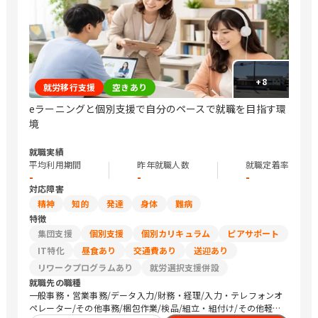
+
8
就労移行支援
空きあり
eラーニングと個別支援で自分のペースで就職を目指す環
境
就職実績
平均利用期間
昨年就職人数
就職定着率
-
-
-
対応障害
精神
知的
発達
身体
難病
特徴
集団支援
個別支援
個別カリキュラム
ピアサポート
IT特化
昼食あり
交通費あり
送迎あり
リワークプログラムあり
就労選択支援併設
就職先の職種
一般事務・営業事務/データ入力/財務・経理/入力・テレフォンオ
ペレーター/その他事務/梱包作業/検品/組立・組付け/その他軽作