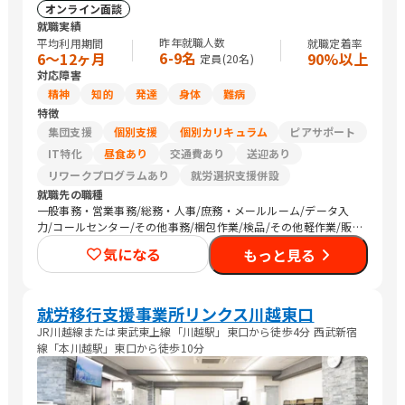
オンライン面談
就職実績
昨年就職人数
平均利用期間
就職定着率
6-9名
6〜12ヶ月
90%以上
定員(
20
名)
対応障害
精神
知的
発達
身体
難病
特徴
集団支援
個別支援
個別カリキュラム
ピアサポート
IT特化
昼食あり
交通費あり
送迎あり
リワークプログラムあり
就労選択支援併設
就職先の職種
一般事務・営業事務/総務・人事/庶務・メールルーム/データ入
力/コールセンター/その他事務/梱包作業/検品/その他軽作業/販
売スタッフ・接客/SEプログラマ/その他IT/ヘルプデスク/CADオ
気になる
もっと見る
ペレーター/介護職員・ヘルパー/清掃/警備/トラック運転手/その
他
就労移行支援事業所リンクス川越東口
JR川越線または東武東上線「川越駅」東口から徒歩4分 西武新宿
線「本川越駅」東口から徒歩10分