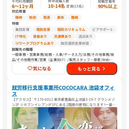
昨年就職人数
平均利用期間
就職定着率
10-14名
6〜12ヶ月
90%以上
定員(
15
名)
対応障害
精神
知的
発達
身体
難病
特徴
集団支援
個別支援
個別カリキュラム
ピアサポート
IT特化
昼食あり
交通費あり
送迎あり
リワークプログラムあり
就労選択支援併設
就職先の職種
一般事務・営業事務/総務・人事/データ入力/法務/その他事務/検
品/その他軽作業/営業（企業向け）/販売スタッフ・接客/Web制
作/デザイナー/清掃/農作業
気になる
もっと見る
就労移行支援事業所COCOCARA 池袋オフィ
ス
【アクセス】 〒170-0012 東京都豊島区上池袋3-19-7 グランメゾ
ン2F ☆セブンイレブンが1Fにある2階建の建物になります !ー最寄
駅ー 東武東上線 北池袋駅 より徒歩3min JP埼京線 板橋駅 より徒
歩10min