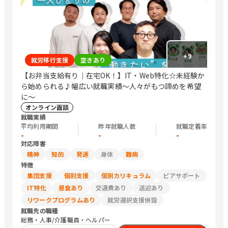
+
9
就労移行支援
空きあり
【お弁当支給有り｜在宅OK！】IT・Web特化☆未経験か
ら始められる♪幅広い就職実績〜人々がもつ諦めを希望
に〜
オンライン面談
就職実績
平均利用期間
昨年就職人数
就職定着率
-
-
-
対応障害
精神
知的
発達
身体
難病
特徴
集団支援
個別支援
個別カリキュラム
ピアサポート
IT特化
昼食あり
交通費あり
送迎あり
リワークプログラムあり
就労選択支援併設
就職先の職種
総務・人事/介護職員・ヘルパー