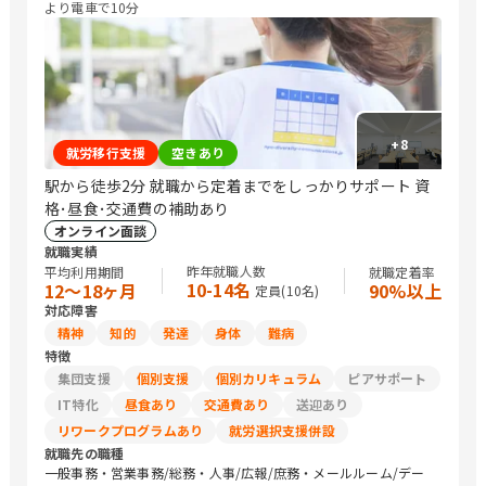
より電車で10分
+
8
就労移行支援
空きあり
駅から徒歩2分 就職から定着までをしっかりサポート 資
格･昼食･交通費の補助あり
オンライン面談
就職実績
昨年就職人数
平均利用期間
就職定着率
10-14名
12〜18ヶ月
90%以上
定員(
10
名)
対応障害
精神
知的
発達
身体
難病
特徴
集団支援
個別支援
個別カリキュラム
ピアサポート
IT特化
昼食あり
交通費あり
送迎あり
リワークプログラムあり
就労選択支援併設
就職先の職種
一般事務・営業事務/総務・人事/広報/庶務・メールルーム/デー