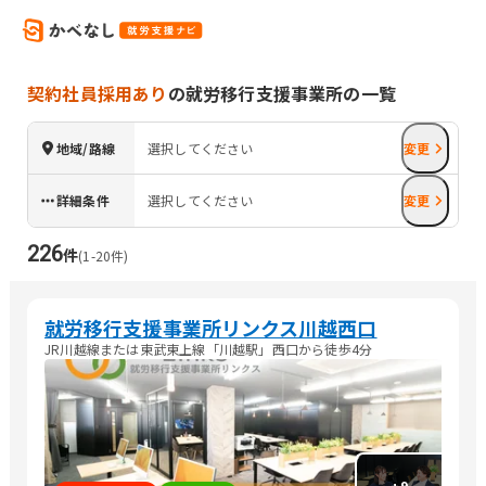
契約社員採用あり
の就労移行支援事業所の一覧
地域/路線
選択してください
変更
詳細条件
選択してください
変更
226
件
(
1
-
20
件)
就労移行支援事業所リンクス川越西口
JR川越線または東武東上線「川越駅」西口から徒歩4分
+
9