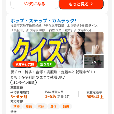
気になる
もっと見る
ホップ・ステップ・カムラック!
福岡市営地下鉄箱崎線 「千代県庁口駅」より徒歩8分 西鉄バス
「呉服町」より徒歩30秒 西鉄バス「蔵本」より徒歩5分
+
9
就労移行支援
空きあり
駅チカ！博多！吉塚！呉服町！定着率と就職率が１０
０％！在宅利用のままで就職OK♪
オンライン面談
就職実績
昨年就職人数
平均利用期間
就職定着率
1~5名
3〜6ヶ月
90%以上
定員(
6
名)
対応障害
精神
知的
発達
身体
難病
特徴