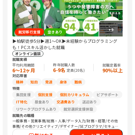
+
9
就労移行支援
空きあり
▶柏駅徒歩5分▶週1～OK▶未経験からプログラミング
も！PCスキル活かした就職
オンライン面談
就職実績
昨年就職人数
平均利用期間
就職定着率
6-9名
6〜12ヶ月
90%以上
定員(
20
名)
対応障害
精神
知的
発達
身体
難病
特徴
集団支援
個別支援
個別カリキュラム
ピアサポート
IT特化
昼食あり
交通費あり
送迎あり
リワークプログラムあり
就労選択支援併設
就職先の職種
一般事務・営業事務/総務・人事/データ入力/財務・経理/その他
事務/その他クリエイティブ/デザイナー/SEプログラマ/セキュリ
ティエンジニア/介護職員・ヘルパー