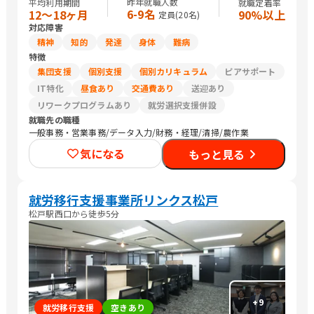
昨年就職人数
平均利用期間
就職定着率
6-9名
12〜18ヶ月
90%以上
定員(
20
名)
対応障害
精神
知的
発達
身体
難病
特徴
集団支援
個別支援
個別カリキュラム
ピアサポート
IT特化
昼食あり
交通費あり
送迎あり
リワークプログラムあり
就労選択支援併設
就職先の職種
一般事務・営業事務/データ入力/財務・経理/清掃/農作業
気になる
もっと見る
就労移行支援事業所リンクス松戸
松戸駅西口から徒歩5分
+
9
就労移行支援
空きあり