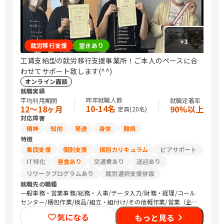
+
3
就労移行支援
空きあり
工賃支給型の就労移行支援事業所！ご本人のペースに合
わせてサポート致します(^^)
オンライン面談
就職実績
昨年就職人数
平均利用期間
就職定着率
10-14名
12〜18ヶ月
90%以上
定員(
20
名)
対応障害
精神
知的
発達
身体
難病
特徴
集団支援
個別支援
個別カリキュラム
ピアサポート
IT特化
昼食あり
交通費あり
送迎あり
リワークプログラムあり
就労選択支援併設
就職先の職種
一般事務・営業事務/総務・人事/データ入力/財務・経理/コール
センター/梱包作業/検品/組立・組付け/その他軽作業/営業（企業
向け）/販売スタッフ・接客/バックヤード・商品管理/介護職員・
気になる
もっと見る
ヘルパー/保育士/清掃/農作業