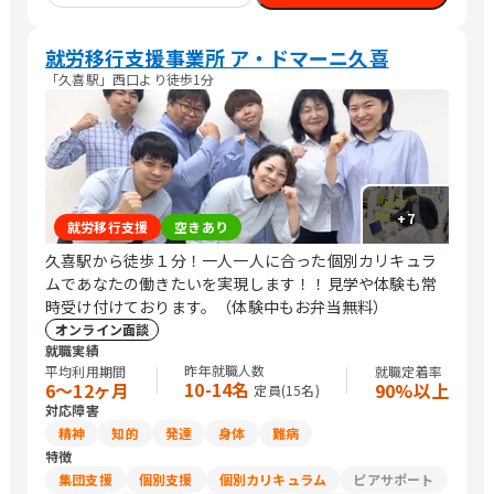
就労移行支援事業所 ア・ドマーニ久喜
「久喜駅」西口より徒歩1分
+
7
就労移行支援
空きあり
久喜駅から徒歩１分！一人一人に合った個別カリキュラ
ムであなたの働きたいを実現します！！見学や体験も常
時受け付けております。（体験中もお弁当無料）
オンライン面談
就職実績
昨年就職人数
平均利用期間
就職定着率
10-14名
6〜12ヶ月
90%以上
定員(
15
名)
対応障害
精神
知的
発達
身体
難病
特徴
集団支援
個別支援
個別カリキュラム
ピアサポート