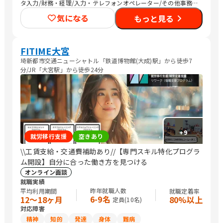
タ入力/財務・経理/入力・テレフォンオペレーター/その他事務/
梱包作業/その他軽作業/販売スタッフ・接客/Web制作/DTPオペ
気になる
もっと見る
レーター/デザイナー/メディア関連/社内情報システム/その他IT/
ヘルプデスク/品質管理・生産管理・メンテナンス/生産・製造オ
ペレーション/介護職員・ヘルパー/保育士/調理師/清掃/警備/マ
ーケティング・広告関連
FITIME大宮
埼新都市交通ニューシャトル「鉄道博物館(大成)駅」から徒歩7
分/JR「大宮駅」から徒歩24分
+
9
就労移行支援
空きあり
\\工賃支給・交通費補助あり//【専門スキル特化プログラ
ム開設】自分に合った働き方を見つける
オンライン面談
就職実績
昨年就職人数
平均利用期間
就職定着率
6-9名
12〜18ヶ月
80%以上
定員(
10
名)
対応障害
精神
知的
発達
身体
難病