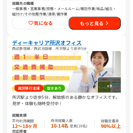
就職先の職種
一般事務・営業事務/庶務・メールルーム/梱包作業/検品/組立・
組付け/その他軽作業/清掃/農作業
気になる
もっと見る
ディーキャリア所沢オフィス
西武新宿線／西武池袋線 所沢駅より徒歩5分
+
9
就労移行支援
空きあり
所沢駅より徒歩5分、解放感のある静かなオフィスです。
見学・体験も随時受付中！
就職実績
昨年就職人数
平均利用期間
就職定着率
10-14名
12〜18ヶ月
90%以上
定員(
20
名)
対応障害