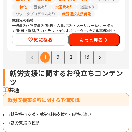
IT特化
昼食あり
交通費あり
送迎あり
リワークプログラムあり
就労選択支援併設
就職先の職種
一般事務・営業事務/総務・人事/庶務・メールルーム/データ入
力/財務・経理/入力・テレフォンオペレーター/その他事務/梱包
作業/検品/組立・組付け/その他軽作業/販売スタッフ・接客/バッ
気になる
もっと見る
クヤード・商品管理/Web制作/DTPオペレーター/その他クリエイ
ティブ/デザイナー/社内情報システム/その他技術/清掃/警備/運
搬従事者/タクシー運転手/マーケティング・広告関連
1
2
3
...
12
就労支援に関するお役立ちコンテン
ツ
共通
就労支援事業所に関する予備知識
就労移行支援・就労継続支援A・B型の違い
就労支援の種類