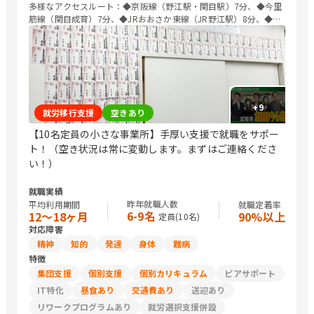
多様なアクセスルート：◆京阪線（野江駅・関目駅）7分、◆今里
筋線（関目成育）7分、◆JRおおさか東線（JR野江駅）8分、◆長
堀鶴見緑地線（蒲生四丁目駅）10分、◆谷町線（関目高殿駅）13
分。
+
9
就労移行支援
空きあり
【10名定員の小さな事業所】手厚い支援で就職をサポー
ト！（空き状況は常に変動します。まずはご連絡くださ
い！）
就職実績
昨年就職人数
平均利用期間
就職定着率
6-9名
12〜18ヶ月
90%以上
定員(
10
名)
対応障害
精神
知的
発達
身体
難病
特徴
集団支援
個別支援
個別カリキュラム
ピアサポート
IT特化
昼食あり
交通費あり
送迎あり
リワークプログラムあり
就労選択支援併設