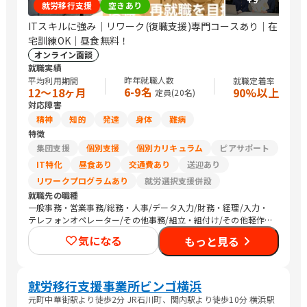
就労移行支援
空きあり
ITスキルに強み｜リワーク(復職支援)専門コースあり｜在
宅訓練OK｜昼食無料！
オンライン面談
就職実績
昨年就職人数
平均利用期間
就職定着率
6-9名
12〜18ヶ月
90%以上
定員(
20
名)
対応障害
精神
知的
発達
身体
難病
特徴
集団支援
個別支援
個別カリキュラム
ピアサポート
IT特化
昼食あり
交通費あり
送迎あり
リワークプログラムあり
就労選択支援併設
就職先の職種
一般事務・営業事務/総務・人事/データ入力/財務・経理/入力・
テレフォンオペレーター/その他事務/組立・組付け/その他軽作
業/生産・製造オペレーション/CADオペレーター/警備/農作業
気になる
もっと見る
就労移行支援事業所ビンゴ横浜
元町中華街駅より徒歩2分 JR石川町、関内駅より徒歩10分 横浜駅