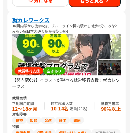
気になる
もっと見る
就カレワークス
JR関内駅から徒歩6分、ブルーライン関内駅から徒歩6分、みなと
みらい線日本大通り駅から徒歩6分
+
8
就労移行支援
空きあり
【関内駅6分】イラストが学べる就労移行支援！就カレワ
ークス
就職実績
昨年就職人数
平均利用期間
就職定着率
10-14名
12〜18ヶ月
90%以上
定員(
20
名)
対応障害
精神
知的
発達
身体
難病
特徴
集団支援
個別支援
個別カリキュラム
ピアサポート