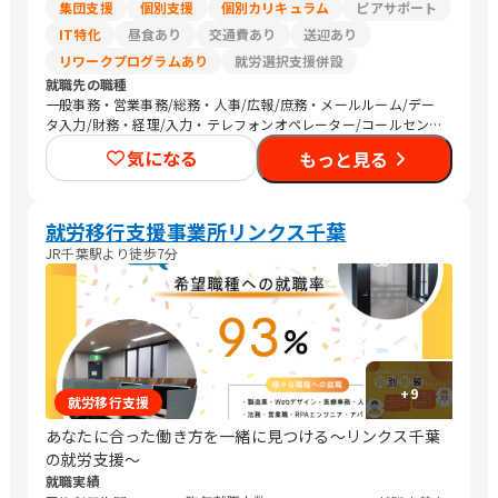
集団支援
個別支援
個別カリキュラム
ピアサポート
IT特化
昼食あり
交通費あり
送迎あり
リワークプログラムあり
就労選択支援併設
就職先の職種
一般事務・営業事務/総務・人事/広報/庶務・メールルーム/デー
タ入力/財務・経理/入力・テレフォンオペレーター/コールセンタ
ー/その他事務/梱包作業/検品/組立・組付け/その他軽作業/その
気になる
もっと見る
他営業/販売スタッフ・接客/バックヤード・商品管理/その他販
売/編集者/Web制作/DTPオペレーター/その他クリエイティブ/デ
ザイナー/ライター/メディア関連/SEプログラマ/セキュリティエ
ンジニア/ネットワークエンジニア/社内情報システム/その他IT/ヘ
就労移行支援事業所リンクス千葉
ルプデスク/ヘルスキーパー/看護師/介護職員・ヘルパー/清掃/警
JR千葉駅より徒歩7分
備
+
9
就労移行支援
あなたに合った働き方を一緒に見つける〜リンクス千葉
の就労支援〜
就職実績