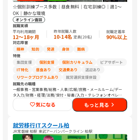
☆個別訓練ブース多数｜昼食無料｜在宅訓練◎｜週1〜
OK｜静かな環境
オンライン面談
就職実績
昨年就職人数
平均利用期間
就職定着率
10-14名
12〜18ヶ月
90%以上
定員(
20
名)
対応障害
精神
知的
発達
身体
難病
特徴
集団支援
個別支援
個別カリキュラム
ピアサポート
IT特化
昼食あり
交通費あり
送迎あり
リワークプログラムあり
就労選択支援併設
就職先の職種
一般事務・営業事務/総務・人事/広報/庶務・メールルーム/デー
タ入力/財務・経理/法務/受付・秘書/入力・テレフォンオペレー
ター/コールセンター/その他事務/梱包作業/検品/組立・組付け/
気になる
もっと見る
その他軽作業/営業（個人向け）/営業（企業向け）/その他営業/
販売スタッフ・接客/バックヤード・商品管理/その他販売/Web制
作/その他クリエイティブ/デザイナー/ライター/メディア関連/SE
プログラマ
就労移行ITスクール柏
JR常磐線 柏駅 東武アーバンパークライン 柏駅