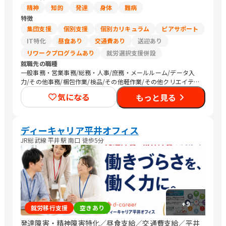
精神
知的
発達
身体
難病
特徴
集団支援
個別支援
個別カリキュラム
ピアサポート
IT特化
昼食あり
交通費あり
送迎あり
リワークプログラムあり
就労選択支援併設
就職先の職種
一般事務・営業事務/総務・人事/庶務・メールルーム/データ入
力/その他事務/梱包作業/検品/その他軽作業/その他クリエイティ
ブ/介護職員・ヘルパー/医療関連職/清掃/農作業
気になる
もっと見る
ディーキャリア平井オフィス
JR総武線 平井駅 南口 徒歩5分
+
9
就労移行支援
空きあり
発達障害・精神障害特化／昼食支給／交通費支給／平井