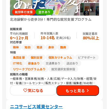
+
9
就労移行支援
空きあり
北池袋駅から徒歩3分！専門的な就労支援プログラム
就職実績
昨年就職人数
平均利用期間
就職定着率
10-14名
6〜12ヶ月
80%以上
定員(
20
名)
対応障害
精神
知的
発達
身体
難病
特徴
集団支援
個別支援
個別カリキュラム
ピアサポート
IT特化
昼食あり
交通費あり
送迎あり
リワークプログラムあり
就労選択支援併設
就職先の職種
一般事務・営業事務/総務・人事/広報/データ入力/財務・経理/受
付・秘書/コールセンター/販売スタッフ・接客/編集者/Web制作/
その他クリエイティブ/デザイナー/ライター/SEプログラマ/CAD
気になる
もっと見る
オペレーター/介護職員・ヘルパー/保育士/農作業/マーケティン
グ・広告関連
ニコサービス城東センター