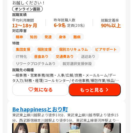
お越しください！
オンライン面談
就職実績
昨年就職人数
平均利用期間
就職定着率
6-9名
12〜18ヶ月
90%以上
定員(
20
名)
対応障害
精神
知的
発達
身体
難病
特徴
集団支援
個別支援
個別カリキュラム
ピアサポート
IT特化
昼食あり
交通費あり
送迎あり
リワークプログラムあり
就労選択支援併設
就職先の職種
一般事務・営業事務/総務・人事/広報/庶務・メールルーム/デー
タ入力/財務・経理/コールセンター/その他事務/梱包作業/検品/
組立・組付け/その他軽作業/バックヤード・商品管理/調理師/清
気になる
もっと見る
掃/農作業/その他
Be happinessとおり町
東武東上線川越駅より徒歩10分、東武東上線川越市駅より徒歩15
分、西武新宿線本川越駅より徒歩5分、東武東上線新河岸駅より自
転車で10分