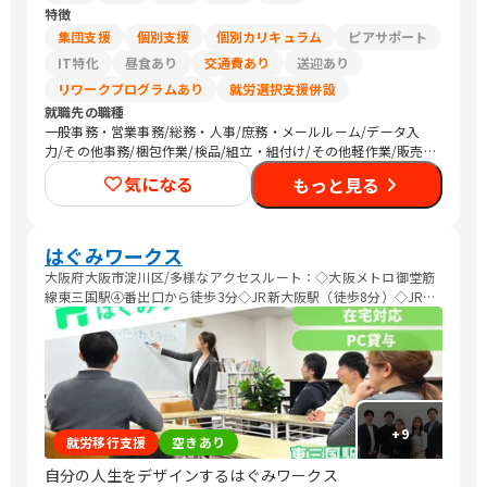
特徴
集団支援
個別支援
個別カリキュラム
ピアサポート
IT特化
昼食あり
交通費あり
送迎あり
リワークプログラムあり
就労選択支援併設
就職先の職種
一般事務・営業事務/総務・人事/庶務・メールルーム/データ入
力/その他事務/梱包作業/検品/組立・組付け/その他軽作業/販売
スタッフ・接客/バックヤード・商品管理/生産・製造オペレーシ
気になる
もっと見る
ョン/CADオペレーター/その他専門職/農作業
はぐみワークス
大阪府大阪市淀川区/多様なアクセスルート：◇大阪メトロ御堂筋
線東三国駅④番出口から徒歩3分◇JR新大阪駅（徒歩8分）◇JR東
淀川駅（徒歩７分）
+
9
就労移行支援
空きあり
自分の人生をデザインするはぐみワークス