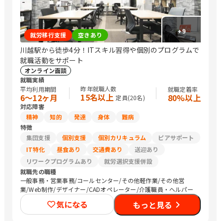
+
9
就労移行支援
空きあり
川越駅から徒歩4分！ITスキル習得や個別のプログラムで
就職活動をサポート
オンライン面談
就職実績
昨年就職人数
平均利用期間
就職定着率
15名以上
6〜12ヶ月
80%以上
定員(
20
名)
対応障害
精神
知的
発達
身体
難病
特徴
集団支援
個別支援
個別カリキュラム
ピアサポート
IT特化
昼食あり
交通費あり
送迎あり
リワークプログラムあり
就労選択支援併設
就職先の職種
一般事務・営業事務/コールセンター/その他軽作業/その他営
業/Web制作/デザイナー/CADオペレーター/介護職員・ヘルパー
気になる
もっと見る