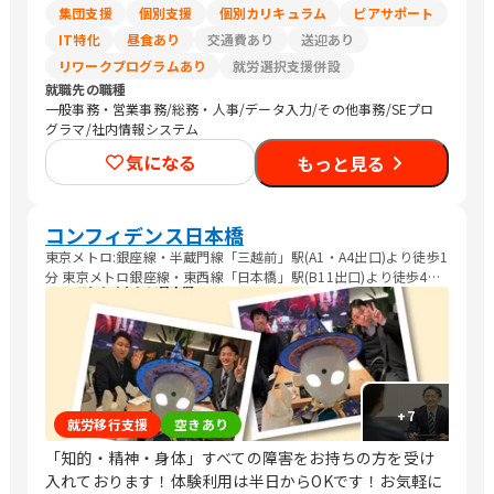
集団支援
個別支援
個別カリキュラム
ピアサポート
IT特化
昼食あり
交通費あり
送迎あり
リワークプログラムあり
就労選択支援併設
就職先の職種
一般事務・営業事務/総務・人事/データ入力/その他事務/SEプロ
グラマ/社内情報システム
気になる
もっと見る
コンフィデンス日本橋
東京メトロ:銀座線・半蔵門線「三越前」駅(A1・A4出口)より徒歩1
分 東京メトロ銀座線・東西線「日本橋」駅(B11出口)より徒歩4分
都営地下鉄都営浅草線「日本橋」駅より徒歩5分
+
7
就労移行支援
空きあり
「知的・精神・身体」すべての障害をお持ちの方を受け
入れております！体験利用は半日からOKです！お気軽に