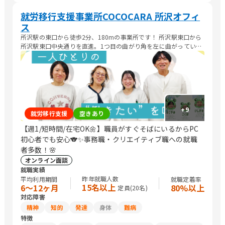
就労移行支援事業所COCOCARA 所沢オフィ
ス
所沢駅の東口から徒歩2分、180mの事業所です！ 所沢駅東口から
所沢駅東口中央通りを直進。1つ目の曲がり角を左に曲がっていた
だいて、大通りから2つ目のビルが TOSHIビルになります。ビルの
右側、奥のエレベーターから5階がCOCOCARAになります(^^
+
9
就労移行支援
空きあり
【週1/短時間/在宅OK🌼】職員がすぐそばにいるからPC
初心者でも安心🐨✨事務職・クリエイティブ職への就職
者多数！🌸
オンライン面談
就職実績
昨年就職人数
平均利用期間
就職定着率
15名以上
6〜12ヶ月
80%以上
定員(
20
名)
対応障害
精神
知的
発達
身体
難病
特徴