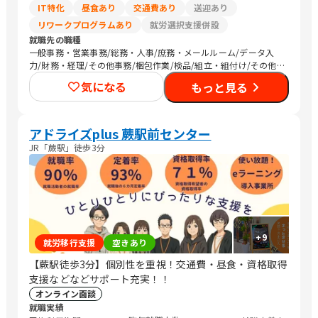
IT特化
昼食あり
交通費あり
送迎あり
リワークプログラムあり
就労選択支援併設
就職先の職種
一般事務・営業事務/総務・人事/庶務・メールルーム/データ入
力/財務・経理/その他事務/梱包作業/検品/組立・組付け/その他
軽作業/営業（個人向け）/販売スタッフ・接客/介護職員・ヘルパ
気になる
もっと見る
ー/その他専門職/清掃/トラック運転手/農作業
アドライズplus 蕨駅前センター
JR「蕨駅」徒歩3分
+
9
就労移行支援
空きあり
【蕨駅徒歩3分】個別性を重視！交通費・昼食・資格取得
支援などなどサポート充実！！
オンライン面談
就職実績