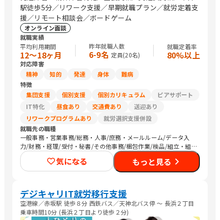
駅徒歩5分／リワーク支援／早期就職プラン／就労定着支
援／リモート相談会／ボードゲーム
オンライン面談
就職実績
昨年就職人数
平均利用期間
就職定着率
6-9名
12〜18ヶ月
80%以上
定員(
20
名)
対応障害
精神
知的
発達
身体
難病
特徴
集団支援
個別支援
個別カリキュラム
ピアサポート
IT特化
昼食あり
交通費あり
送迎あり
リワークプログラムあり
就労選択支援併設
就職先の職種
一般事務・営業事務/総務・人事/庶務・メールルーム/データ入
力/財務・経理/受付・秘書/その他事務/梱包作業/検品/組立・組
付け/その他軽作業/販売スタッフ・接客/バックヤード・商品管
気になる
もっと見る
理/デザイナー/SEプログラマ/CADオペレーター/その他技術/看護
師/介護職員・ヘルパー/研究員/清掃/その他
デジキャリIT就労移行支援
空港線／赤坂駅 徒歩８分 西鉄バス／天神北バス停 〜 長浜２丁目
乗車時間10分 (長浜２丁目より徒歩２分)