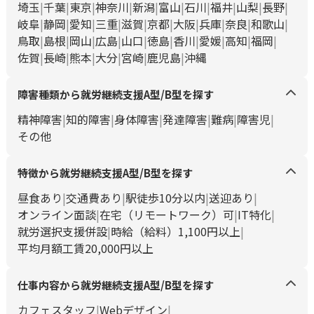
埼玉
千葉
東京
神奈川
新潟
富山
石川
福井
山梨
長野
岐阜
静岡
愛知
三重
滋賀
京都
大阪
兵庫
奈良
和歌山
鳥取
島根
岡山
広島
山口
徳島
香川
愛媛
高知
福岡
佐賀
長崎
熊本
大分
宮崎
鹿児島
沖縄
障害種類から就労継続支援A型/B型を探す
精神障害
知的障害
身体障害
発達障害
難病
障害児
その他
特徴から就労継続支援A型/B型を探す
昼食あり
交通費あり
駅徒歩10分以内
送迎あり
オンライン面談
在宅（リモートワーク）可
IT特化
就労選択支援併設
時給（給料）1,100円以上
平均月額工賃20,000円以上
仕事内容から就労継続支援A型/B型を探す
カフェスタッフ
Webデザイン