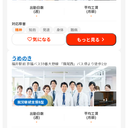
出勤日数
平均工賃
(週)
(月額)
-
-
対応障害
精神
知的
発達
身体
難病
気になる
もっと見る
うめのき
福井駅前 京福バス59番大野線 「篠尾西」バス停より徒歩1分
+
1
就労継続支援B型
出勤日数
平均工賃
(週)
(月額)
-
-