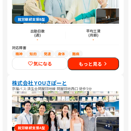
+
1
就労継続支援B型
出勤日数
平均工賃
(週)
(月額)
-
-
対応障害
精神
知的
発達
身体
難病
気になる
もっと見る
株式会社 YOUさぽーと
京福バス:済生会問屋団地線 問屋団地西口 徒歩5分
+
1
就労継続支援A型