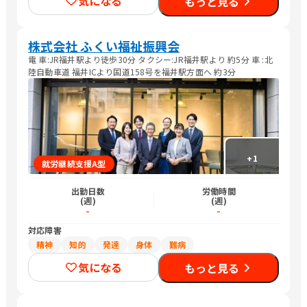
気になる
もっと見る
株式会社 ふくい福祉振興会
電 車:JR福井駅より徒歩30分 タクシー:JR福井駅より 約5分 車 :北
陸自動車道 福井ICより国道158号を福井駅方面へ 約3分
+
1
就労継続支援A型
出勤日数
労働時間
(週)
(週)
-
-
対応障害
精神
知的
発達
身体
難病
気になる
もっと見る