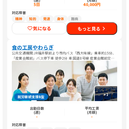
(週)
(月額)
5日
40,000円
対応障害
精神
知的
発達
身体
難病
気になる
もっと見る
食の工房やわらぎ
公共交通機関:JR福井駅前より市内バス「西大味線」乗車約15分、
「産業会館前」バス停下車 徒歩2分 車:国道8号線 産業会館前交差
点を東へ300m、ユーアイふくい手前交差点を東へ200m
+
1
就労継続支援B型
出勤日数
平均工賃
(週)
(月額)
-
-
対応障害