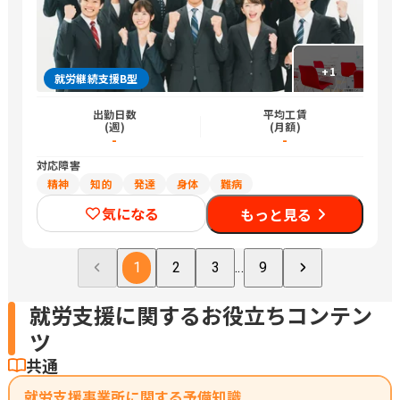
+
1
就労継続支援B型
出勤日数
平均工賃
(週)
(月額)
-
-
対応障害
精神
知的
発達
身体
難病
気になる
もっと見る
1
2
3
...
9
就労支援に関するお役立ちコンテン
ツ
共通
就労支援事業所に関する予備知識