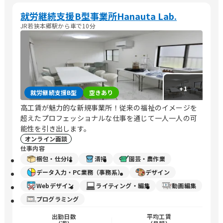
就労継続支援B型事業所Hanauta Lab.
JR若狭本郷駅から車で10分
+
1
就労継続支援B型
空きあり
高工賃が魅力的な新規事業所！従来の福祉のイメージを
超えたプロフェッショナルな仕事を通じて一人一人の可
能性を引き出します。
オンライン面談
仕事内容
梱包・仕分け
清掃
園芸・農作業
データ入力・PC業務（事務系）
デザイン
Webデザイン
ライティング・編集
動画編集
プログラミング
出勤日数
平均工賃