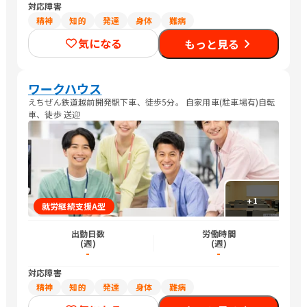
対応障害
精神
知的
発達
身体
難病
気になる
もっと見る
ワークハウス
えちぜん鉄道越前開発駅下車、徒歩5分。 自家用車(駐車場有)自転
車、徒歩 送迎
+
1
就労継続支援A型
出勤日数
労働時間
(週)
(週)
-
-
対応障害
精神
知的
発達
身体
難病