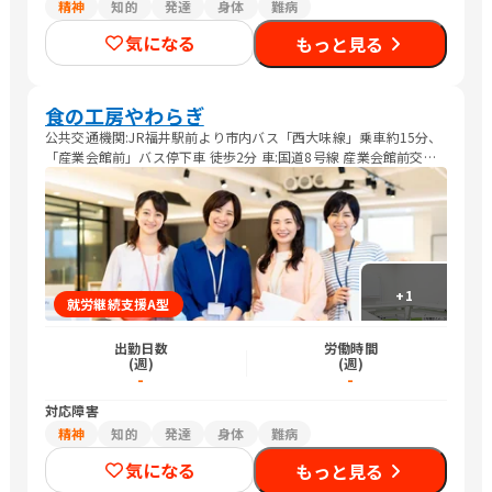
精神
知的
発達
身体
難病
気になる
もっと見る
食の工房やわらぎ
公共交通機関:JR福井駅前より市内バス「西大味線」乗車約15分、
「産業会館前」バス停下車 徒歩2分 車:国道8号線 産業会館前交差
点を東へ300m、ユーアイふくい手前交差点を東へ200m
+
1
就労継続支援A型
出勤日数
労働時間
(週)
(週)
-
-
対応障害
精神
知的
発達
身体
難病
気になる
もっと見る