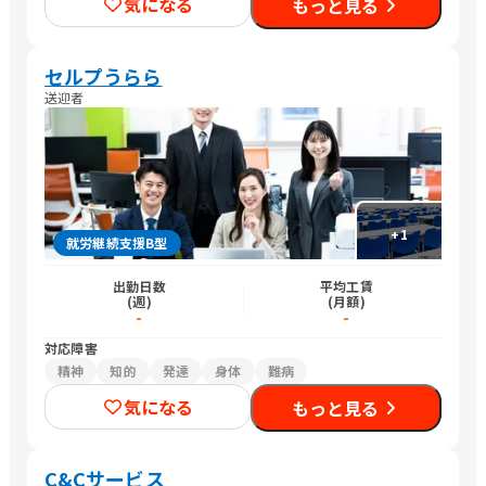
気になる
もっと見る
セルプうらら
送迎者
+
1
就労継続支援B型
出勤日数
平均工賃
(週)
(月額)
-
-
対応障害
精神
知的
発達
身体
難病
気になる
もっと見る
C&Cサービス