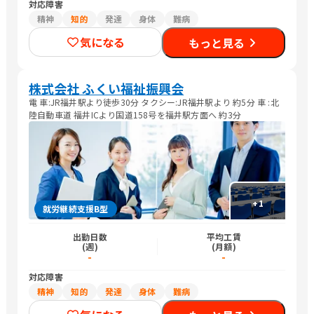
対応障害
精神
知的
発達
身体
難病
気になる
もっと見る
株式会社 ふくい福祉振興会
電 車:JR福井駅より徒歩30分 タクシー:JR福井駅より 約5分 車 :北
陸自動車道 福井ICより国道158号を福井駅方面へ 約3分
+
1
就労継続支援B型
出勤日数
平均工賃
(週)
(月額)
-
-
対応障害
精神
知的
発達
身体
難病