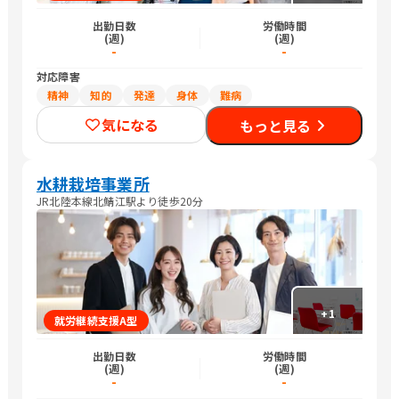
出勤日数
労働時間
(週)
(週)
-
-
対応障害
精神
知的
発達
身体
難病
気になる
もっと見る
水耕栽培事業所
JR北陸本線北鯖江駅より徒歩20分
+
1
就労継続支援A型
出勤日数
労働時間
(週)
(週)
-
-