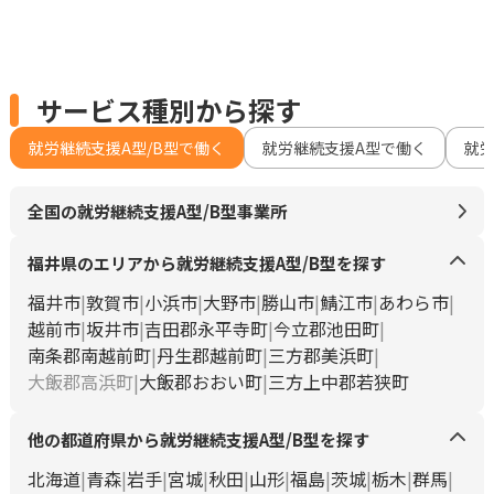
サービス種別から探す
就労継続支援A型/B型で働く
就労継続支援A型で働く
就
全国の就労継続支援A型/B型事業所
福井県のエリアから就労継続支援A型/B型を探す
福井市
敦賀市
小浜市
大野市
勝山市
鯖江市
あわら市
越前市
坂井市
吉田郡永平寺町
今立郡池田町
南条郡南越前町
丹生郡越前町
三方郡美浜町
大飯郡高浜町
大飯郡おおい町
三方上中郡若狭町
他の都道府県から就労継続支援A型/B型を探す
北海道
青森
岩手
宮城
秋田
山形
福島
茨城
栃木
群馬