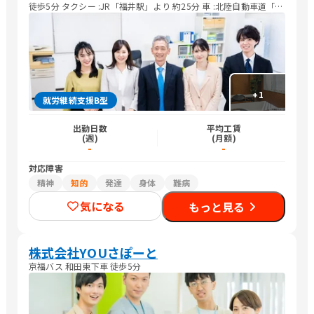
徒歩5分 タクシー :JR「福井駅」より 約25分 車 :北陸自動車道「福
井IC]より国道158号線を越前 海岸方面へ 約35分
+
1
就労継続支援B型
出勤日数
平均工賃
(週)
(月額)
-
-
対応障害
精神
知的
発達
身体
難病
気になる
もっと見る
株式会社YOUさぽーと
京福バス 和田東下車 徒歩5分