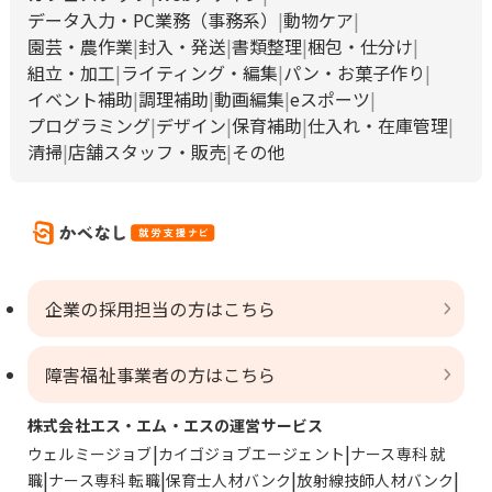
データ入力・PC業務（事務系）
動物ケア
園芸・農作業
封入・発送
書類整理
梱包・仕分け
組立・加工
ライティング・編集
パン・お菓子作り
イベント補助
調理補助
動画編集
eスポーツ
プログラミング
デザイン
保育補助
仕入れ・在庫管理
清掃
店舗スタッフ・販売
その他
企業の採用担当の方はこちら
障害福祉事業者の方はこちら
株式会社エス・エム・エスの運営サービス
ウェルミージョブ
カイゴジョブエージェント
ナース専科 就
職
ナース専科 転職
保育士人材バンク
放射線技師人材バンク