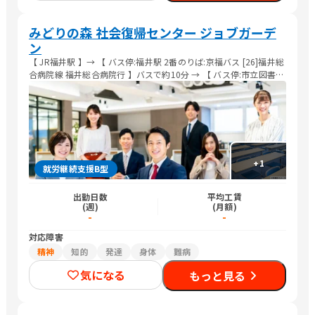
みどりの森 社会復帰センター ジョブガーデ
ン
【 JR福井駅 】→ 【 バス停:福井駅 2番のりば:京福バス [26]福井総
合病院線 福井総合病院行 】バスで約10分 → 【 バス停:市立図書館
前(福井市)】→ 徒歩約3分 【 JR福井駅 】→ 徒歩7分 → 【 市役所
前駅※1:福井鉄道福武線※2 】路面電車で約6分 または 23分 → 【
田原町駅 】→ 徒歩約10分
+
1
就労継続支援B型
出勤日数
平均工賃
(週)
(月額)
-
-
対応障害
精神
知的
発達
身体
難病
気になる
もっと見る