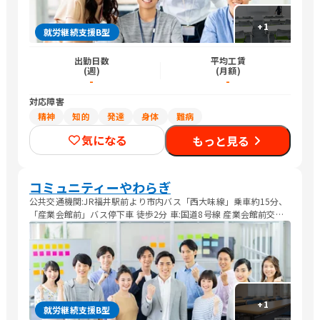
+
1
就労継続支援B型
出勤日数
平均工賃
(週)
(月額)
-
-
対応障害
精神
知的
発達
身体
難病
気になる
もっと見る
コミュニティーやわらぎ
公共交通機関:JR福井駅前より市内バス「西大味線」乗車約15分、
「産業会館前」バス停下車 徒歩2分 車:国道8号線 産業会館前交差
点を東へ300m、ユーアイふくい手前交差点を東へ200m
+
1
就労継続支援B型