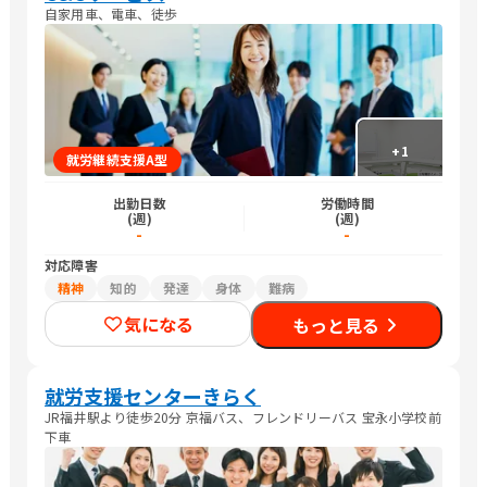
自家用車、電車、徒歩
+
1
就労継続支援A型
出勤日数
労働時間
(週)
(週)
-
-
対応障害
精神
知的
発達
身体
難病
気になる
もっと見る
就労支援センターきらく
JR福井駅より徒歩20分 京福バス、フレンドリーバス 宝永小学校前
下車