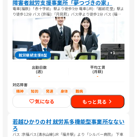
障害者就労支援事業所「夢つづきの家」
電車(福鉄):「赤十字前」駅より徒歩5分 電車(JR):「越前花堂」駅よ
り徒歩12分 バス (京福):「月見町」バス停より徒歩1分 バス (福鉄):
「月見町」バス停より徒歩1分 車 :JR福井駅より車で5分
+
1
就労継続支援B型
出勤日数
平均工賃
(週)
(月額)
-
-
対応障害
精神
知的
発達
身体
難病
気になる
もっと見る
若越ひかりの村 就労系多機能型事業所なない
ろ
バス :京福バス(清水山線)JR「福井駅」より「シルバー病院」 下車