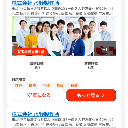
株式会社 水野製作所
車:北陸自動車道福井ICより国道158号線を大野方面へ 約10分 /バ
ス:京福バス 市波から 徒歩5分 /電車:福井鉄道 九頭竜線 市波駅から
徒歩5分 /送迎:要相談
+
1
就労継続支援A型
出勤日数
労働時間
(週)
(週)
-
-
対応障害
精神
知的
発達
身体
難病
気になる
もっと見る
株式会社 水野製作所
車:北陸自動車道福井ICより国道158号線を大野方面へ 約10分 /バ
ス:京福バス 市波から 徒歩5分 /電車:福井鉄道 九頭竜線 市波駅から