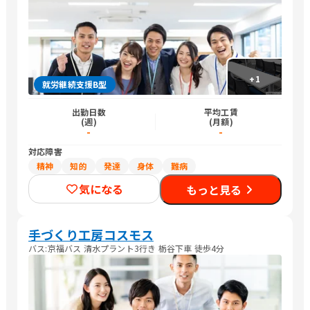
徒歩5分 /送迎:要相談
+
1
就労継続支援B型
出勤日数
平均工賃
(週)
(月額)
-
-
対応障害
精神
知的
発達
身体
難病
気になる
もっと見る
手づくり工房コスモス
バス:京福バス 清水プラント3行き 栃谷下車 徒歩4分