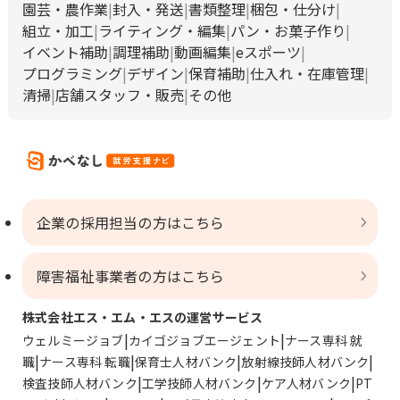
園芸・農作業
封入・発送
書類整理
梱包・仕分け
組立・加工
ライティング・編集
パン・お菓子作り
イベント補助
調理補助
動画編集
eスポーツ
プログラミング
デザイン
保育補助
仕入れ・在庫管理
清掃
店舗スタッフ・販売
その他
企業の採用担当の方はこちら
障害福祉事業者の方はこちら
株式会社エス・エム・エスの運営サービス
ウェルミージョブ
カイゴジョブエージェント
ナース専科 就
職
ナース専科 転職
保育士人材バンク
放射線技師人材バンク
検査技師人材バンク
工学技師人材バンク
ケア人材バンク
PT