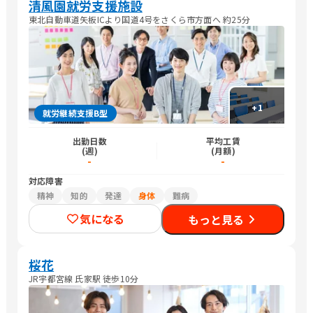
清風園就労支援施設
東北自動車道矢板ICより国道4号をさくら市方面へ 約25分
+
1
就労継続支援B型
出勤日数
平均工賃
(週)
(月額)
-
-
対応障害
精神
知的
発達
身体
難病
気になる
もっと見る
桜花
JR宇都宮線 氏家駅 徒歩10分