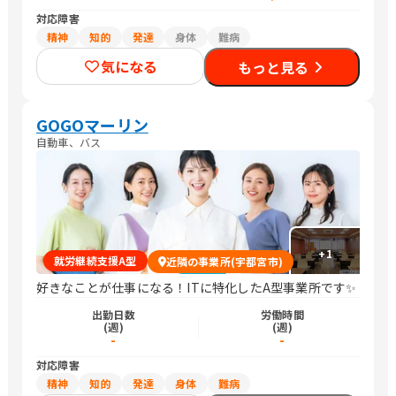
対応障害
精神
知的
発達
身体
難病
気になる
もっと見る
GOGOマーリン
自動車、バス
+
1
就労継続支援A型
近隣の事業所(宇都宮市)
好きなことが仕事になる！ITに特化したA型事業所です✨
出勤日数
労働時間
(週)
(週)
-
-
対応障害
精神
知的
発達
身体
難病