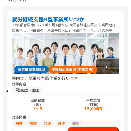
就労継続支援B型事業所いつか
JR宇都宮駅東口バス乗り場4番から 東図書館経由平出工業団地行
に乗車し、 4番目の「東図書館入口」停留所で下車。 バス乗車時
間約4分、停留所から徒歩約1分です。 料金:170円 宇都宮駅東口→
宿郷町→花蔵院角→弁才天橋 →東図書館入口 (約4分)
+
1
就労継続支援B型
近隣の事業所(宇都宮市)
室内で、簡単な内職作業を行います。
仕事内容
組立・加工
出勤日数
平均工賃
(週)
(月額)
1～5
15,000円
対応障害
精神
知的
発達
身体
難病