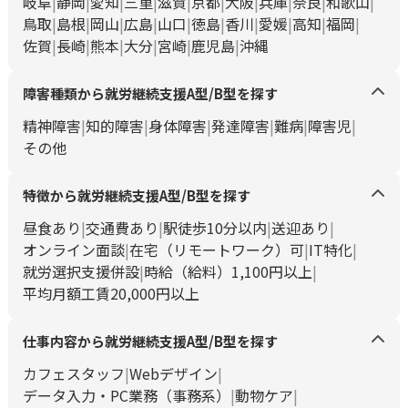
岐阜
静岡
愛知
三重
滋賀
京都
大阪
兵庫
奈良
和歌山
鳥取
島根
岡山
広島
山口
徳島
香川
愛媛
高知
福岡
佐賀
長崎
熊本
大分
宮崎
鹿児島
沖縄
障害種類から就労継続支援A型/B型を探す
精神障害
知的障害
身体障害
発達障害
難病
障害児
その他
特徴から就労継続支援A型/B型を探す
昼食あり
交通費あり
駅徒歩10分以内
送迎あり
オンライン面談
在宅（リモートワーク）可
IT特化
就労選択支援併設
時給（給料）1,100円以上
平均月額工賃20,000円以上
仕事内容から就労継続支援A型/B型を探す
カフェスタッフ
Webデザイン
データ入力・PC業務（事務系）
動物ケア