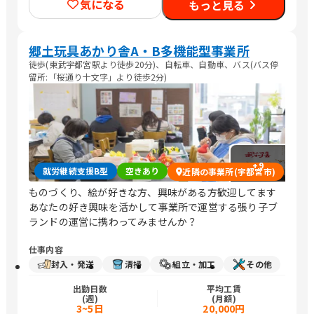
気になる
もっと見る
郷土玩具あかり舎A・B多機能型事業所
徒歩(東武宇都宮駅より徒歩20分)、自転車、自動車、バス(バス停
留所:「桜通り十文字」より徒歩2分)
+
9
就労継続支援B型
空きあり
近隣の事業所(宇都宮市)
ものづくり、絵が好きな方、興味がある方歓迎してます
あなたの好き興味を活かして事業所で運営する張り子ブ
ランドの運営に携わってみませんか？
仕事内容
封入・発送
清掃
組立・加工
その他
出勤日数
平均工賃
(週)
(月額)
3~5日
20,000円