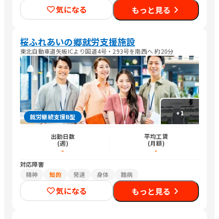
気になる
もっと見る
桜ふれあいの郷就労支援施設
東北自動車道矢板ICより国道4号・293号を南西へ 約20分
+
1
就労継続支援B型
出勤日数
平均工賃
(週)
(月額)
-
-
対応障害
精神
知的
発達
身体
難病
気になる
もっと見る