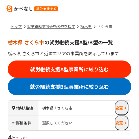
トップ
就労継続支援A型/B型を探す
栃木県
さくら市
栃木県 さくら市
の就労継続支援A型/B型の一覧
栃木県
さくら市
と近隣エリアの事業所を表示しています
就労継続支援A型事業所に絞り込む
就労継続支援B型事業所に絞り込む
地域/路線
栃木県 / さくら市
変更
詳細条件
選択してください
変更
4
件
(
1
-
4
件)