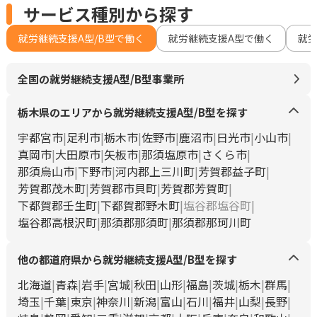
サービス種別から探す
就労継続支援A型/B型で働く
就労継続支援A型で働く
就
全国の就労継続支援A型/B型事業所
栃木県のエリアから就労継続支援A型/B型を探す
宇都宮市
足利市
栃木市
佐野市
鹿沼市
日光市
小山市
真岡市
大田原市
矢板市
那須塩原市
さくら市
那須烏山市
下野市
河内郡上三川町
芳賀郡益子町
芳賀郡茂木町
芳賀郡市貝町
芳賀郡芳賀町
下都賀郡壬生町
下都賀郡野木町
塩谷郡塩谷町
塩谷郡高根沢町
那須郡那須町
那須郡那珂川町
他の都道府県から就労継続支援A型/B型を探す
北海道
青森
岩手
宮城
秋田
山形
福島
茨城
栃木
群馬
埼玉
千葉
東京
神奈川
新潟
富山
石川
福井
山梨
長野