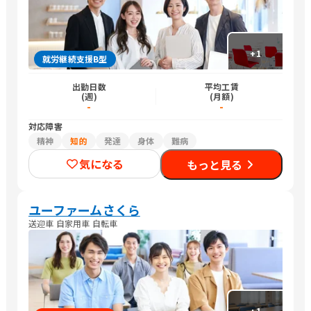
+
1
就労継続支援B型
出勤日数
平均工賃
(週)
(月額)
-
-
対応障害
精神
知的
発達
身体
難病
気になる
もっと見る
ユーファームさくら
送迎車 自家用車 自転車
+
1