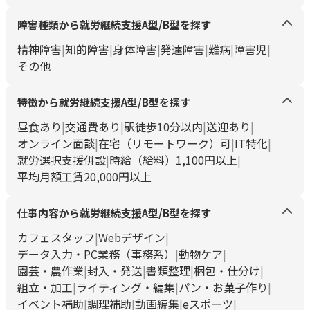
障害種類から就労継続支援A型/B型を探す
精神障害
知的障害
身体障害
発達障害
難病
障害児
その他
特徴から就労継続支援A型/B型を探す
昼食あり
交通費あり
駅徒歩10分以内
送迎あり
オンライン面談
在宅（リモートワーク）可
IT特化
就労選択支援併設
時給（給料）1,100円以上
平均月額工賃20,000円以上
仕事内容から就労継続支援A型/B型を探す
カフェスタッフ
Webデザイン
データ入力・PC業務（事務系）
動物ケア
園芸・農作業
封入・発送
書類整理
梱包・仕分け
組立・加工
ライティング・編集
パン・お菓子作り
イベント補助
調理補助
動画編集
eスポーツ