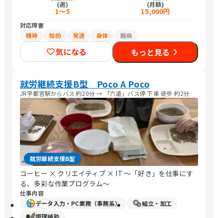
(週)
(月額)
1～5
15,000円
対応障害
精神
知的
発達
身体
難病
気になる
もっと見る
就労継続支援B型 Poco A Poco
JR宇都宮駅からバス 約20分 → 「六道」バス停 下車 徒歩 約2分
就労継続支援B型
コーヒー × クリエイティブ × IT 〜「好き」を仕事にす
る、多彩な作業プログラム〜
仕事内容
データ入力・PC業務（事務系）
組立・加工
調理補助