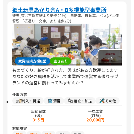
郷土玩具あかり舎A・B多機能型事業所
徒歩(東武宇都宮駅より徒歩20分)、自転車、自動車、バス(バス停
留所:「桜通り十文字」より徒歩2分)
+
9
就労継続支援B型
空きあり
ものづくり、絵が好きな方、興味がある方歓迎してます
あなたの好き興味を活かして事業所で運営する張り子ブ
ランドの運営に携わってみませんか？
仕事内容
封入・発送
清掃
組立・加工
その他
出勤日数
平均工賃
(週)
(月額)
3~5日
20,000円
対応障害