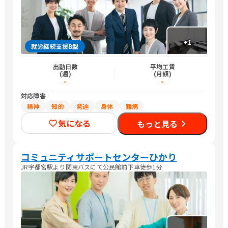
+
1
就労継続支援B型
出勤日数
平均工賃
(週)
(月額)
-
-
対応障害
精神
知的
発達
身体
難病
気になる
もっと見る
コミュニティサポートセンターひかり
JR宇都宮駅より関東バスにて公民館前下車徒歩1分