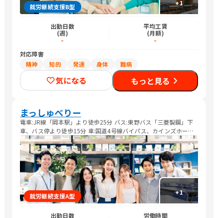
+
1
就労継続支援B型
出勤日数
平均工賃
(週)
(月額)
-
-
対応障害
精神
知的
発達
身体
難病
気になる
もっと見る
まっしゅべりー
電車:JR線「岡本駅」より徒歩25分 バス:東野バス「三菱製鋼」下
車、バス停より徒歩15分 車:国道4号線バイパス、カインズホーム
宇都宮平出店より車で3分
+
1
就労継続支援A型
出勤日数
労働時間