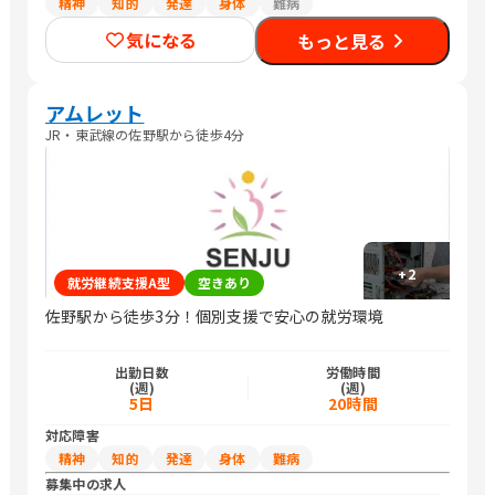
精神
知的
発達
身体
難病
気になる
もっと見る
アムレット
JR・東武線の佐野駅から徒歩4分
+
2
就労継続支援A型
空きあり
佐野駅から徒歩3分！個別支援で安心の就労環境
出勤日数
労働時間
(週)
(週)
5日
20時間
対応障害
精神
知的
発達
身体
難病
募集中の求人