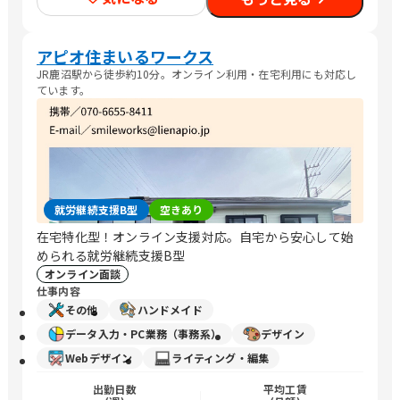
アピオ住まいるワークス
JR鹿沼駅から徒歩約10分。オンライン利用・在宅利用にも対応し
ています。
就労継続支援B型
空きあり
在宅特化型！オンライン支援対応。自宅から安心して始
められる就労継続支援B型
オンライン面談
仕事内容
その他
ハンドメイド
データ入力・PC業務（事務系）
デザイン
Webデザイン
ライティング・編集
出勤日数
平均工賃