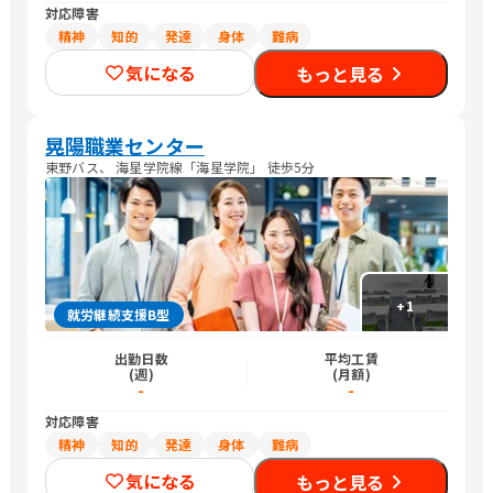
対応障害
精神
知的
発達
身体
難病
気になる
もっと見る
晃陽職業センター
東野バス、 海星学院線「海星学院」 徒歩5分
+
1
就労継続支援B型
出勤日数
平均工賃
(週)
(月額)
-
-
対応障害
精神
知的
発達
身体
難病
気になる
もっと見る