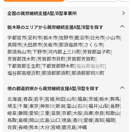
全国の就労継続支援A型/B型事業所
栃木県のエリアから就労継続支援A型/B型を探す
宇都宮市
足利市
栃木市
佐野市
鹿沼市
日光市
小山市
真岡市
大田原市
矢板市
那須塩原市
さくら市
那須烏山市
下野市
河内郡上三川町
芳賀郡益子町
芳賀郡茂木町
芳賀郡市貝町
芳賀郡芳賀町
下都賀郡壬生町
下都賀郡野木町
塩谷郡塩谷町
塩谷郡高根沢町
那須郡那須町
那須郡那珂川町
他の都道府県から就労継続支援A型/B型を探す
北海道
青森
岩手
宮城
秋田
山形
福島
茨城
栃木
群馬
埼玉
千葉
東京
神奈川
新潟
富山
石川
福井
山梨
長野
岐阜
静岡
愛知
三重
滋賀
京都
大阪
兵庫
奈良
和歌山
鳥取
島根
岡山
広島
山口
徳島
香川
愛媛
高知
福岡
佐賀
長崎
熊本
大分
宮崎
鹿児島
沖縄