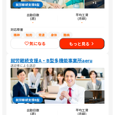
+
1
就労継続支援B型
出勤日数
平均工賃
(週)
(月額)
-
-
対応障害
精神
知的
発達
身体
難病
気になる
もっと見る
就労継続支援A・B型多機能事業所aeru
送迎車による送迎
+
1
就労継続支援B型
出勤日数
平均工賃
(週)
(月額)