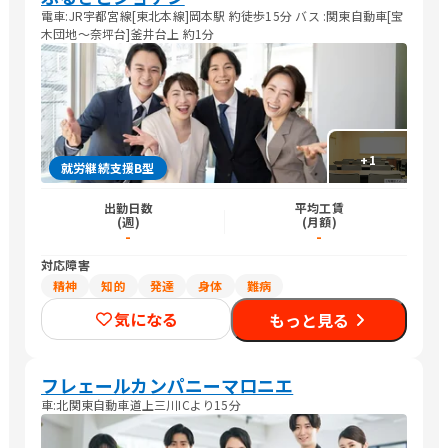
電車:JR宇都宮線[東北本線]岡本駅 約徒歩15分 バス :関東自動車[宝
木団地〜奈坪台]釜井台上 約1分
+
1
就労継続支援B型
出勤日数
平均工賃
(週)
(月額)
-
-
対応障害
精神
知的
発達
身体
難病
気になる
もっと見る
フレェールカンパニーマロニエ
車:北関東自動車道上三川ICより15分