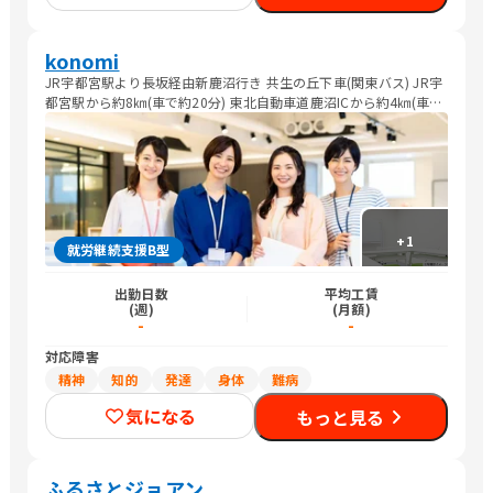
konomi
JR宇都宮駅より長坂経由新鹿沼行き 共生の丘下車(関東バス) JR宇
都宮駅から約8㎞(車で約20分) 東北自動車道鹿沼ICから約4㎞(車で
約10分)
+
1
就労継続支援B型
出勤日数
平均工賃
(週)
(月額)
-
-
対応障害
精神
知的
発達
身体
難病
気になる
もっと見る
ふるさとジョアン