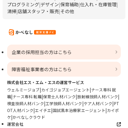
プログラミング
デザイン
保育補助
仕入れ・在庫管理
清掃
店舗スタッフ・販売
その他
企業の採用担当の方はこちら
障害福祉事業者の方はこちら
株式会社エス・エム・エスの運営サービス
ウェルミージョブ
カイゴジョブエージェント
ナース専科 就
職
ナース専科 転職
保育士人材バンク
放射線技師人材バンク
検査技師人材バンク
工学技師人材バンク
ケア人材バンク
PT
OT人材バンク
エイチエ
国試黒本治療家エージェント
カイポ
ケ
かべなしクラウド
運営会社