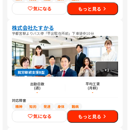
気になる
もっと見る
株式会社たすかる
宇都宮駅よりバス停「平出駐在所前」下車徒歩10分
+
1
就労継続支援B型
出勤日数
平均工賃
(週)
(月額)
-
-
対応障害
精神
知的
発達
身体
難病
気になる
もっと見る