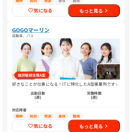
精神
知的
発達
身体
難病
気になる
もっと見る
GOGOマーリン
自動車、バス
+
1
就労継続支援A型
好きなことが仕事になる！ITに特化したA型事業所です✨
出勤日数
労働時間
(週)
(週)
-
-
対応障害
精神
知的
発達
身体
難病
気になる
もっと見る