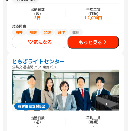
出勤日数
平均工賃
(週)
(月額)
3日
12,000円
対応障害
精神
知的
発達
身体
難病
気になる
もっと見る
とちぎライトセンター
公共交通機関 バス 東野バス
+
1
就労継続支援B型
出勤日数
平均工賃
(週)
(月額)
-
-