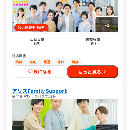
+
1
就労継続支援A型
出勤日数
労働時間
(週)
(週)
-
-
対応障害
精神
知的
発達
身体
難病
気になる
もっと見る
アリスFamily Support
車 宇都宮駅よりバスで15分