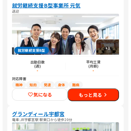
就労継続支援B型事業所 元気
送迎
+
1
就労継続支援B型
出勤日数
平均工賃
(週)
(月額)
-
-
対応障害
精神
知的
発達
身体
難病
気になる
もっと見る
グランディール宇都宮
電車:JR宇都宮駅 駅東口から徒歩20分