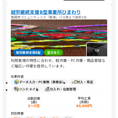
就労継続支援B型事業所ひまわり
真岡市コミュニティバス「新保」バス停より徒歩2分
+
5
就労継続支援B型
空きあり
利用者様の特性に合わせ、軽作業・PC作業・商品管理な
ど幅広い作業を提供しています。
仕事内容
データ入力・PC業務（事務系）
封入・発送
ハンドメイド
仕入れ・在庫管理
出勤日数
平均工賃
(週)
(月額)
3～5日
40,000円
対応障害