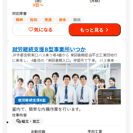
(週)
(月額)
3日～
-
対応障害
精神
知的
発達
身体
難病
気になる
もっと見る
就労継続支援B型事業所いつか
JR宇都宮駅東口バス乗り場4番から 東図書館経由平出工業団地行
に乗車し、 4番目の「東図書館入口」停留所で下車。 バス乗車時
間約4分、停留所から徒歩約1分です。 料金:170円 宇都宮駅東口→
宿郷町→花蔵院角→弁才天橋 →東図書館入口 (約4分)
+
1
就労継続支援B型
室内で、簡単な内職作業を行います。
仕事内容
組立・加工
出勤日数
平均工賃