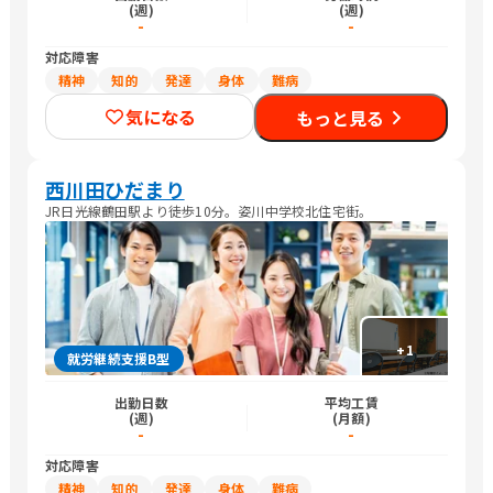
(週)
(週)
-
-
対応障害
精神
知的
発達
身体
難病
気になる
もっと見る
西川田ひだまり
JR日光線鶴田駅より徒歩10分。姿川中学校北住宅街。
+
1
就労継続支援B型
出勤日数
平均工賃
(週)
(月額)
-
-
対応障害
精神
知的
発達
身体
難病