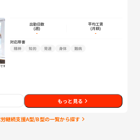
出勤日数
平均工賃
(週)
(月額)
-
-
対応障害
精神
知的
発達
身体
難病
もっと見る
就労継続支援A型/B型の一覧から探す