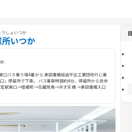
ょうしょいつか
業所いつか
病
駅東口バス乗り場4番から 東図書館経由平出工業団地行に乗
入口」停留所で下車。 バス乗車時間約4分、停留所から徒歩
 宇都宮駅東口→宿郷町→花蔵院角→弁才天橋 →東図書館入口