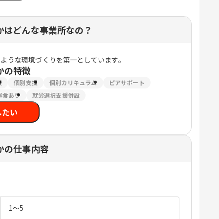
かはどんな事業所なの？
るような環境づくりを第一としています。
か
の特徴
援
個別支援
個別カリキュラム
ピアサポート
昼食あり
就労選択支援併設
したい
かの仕事内容
1～5