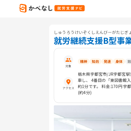
しゅうろうけいぞくしえんびーがたじぎ
就労継続支援B型事
精神
知的
発達
身体
難
対象
栃木県
宇都宮市
/JR宇都宮
車し、 4番目の「東図書館
約1分です。 料金:170円
アクセス
(約4分)