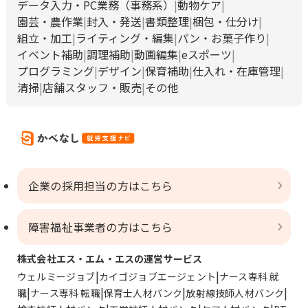
データ入力・PC業務（事務系）
動物ケア
園芸・農作業
封入・発送
書類整理
梱包・仕分け
組立・加工
ライティング・編集
パン・お菓子作り
イベント補助
調理補助
動画編集
eスポーツ
プログラミング
デザイン
保育補助
仕入れ・在庫管理
清掃
店舗スタッフ・販売
その他
企業の採用担当の方はこちら
障害福祉事業者の方はこちら
株式会社エス・エム・エスの運営サービス
ウェルミージョブ
カイゴジョブエージェント
ナース専科 就
職
ナース専科 転職
保育士人材バンク
放射線技師人材バンク