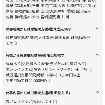
岐阜
静岡
愛知
三重
滋賀
京都
大阪
兵庫
奈良
和歌山
鳥取
島根
岡山
広島
山口
徳島
香川
愛媛
高知
福岡
佐賀
長崎
熊本
大分
宮崎
鹿児島
沖縄
障害種類から就労継続支援A型/B型を探す
精神障害
知的障害
身体障害
発達障害
難病
障害児
その他
特徴から就労継続支援A型/B型を探す
昼食あり
交通費あり
駅徒歩10分以内
送迎あり
オンライン面談
在宅（リモートワーク）可
IT特化
就労選択支援併設
時給（給料）1,100円以上
平均月額工賃20,000円以上
仕事内容から就労継続支援A型/B型を探す
カフェスタッフ
Webデザイン