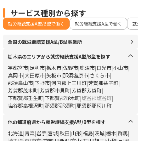
サービス種別から探す
就労継続支援A型/B型で働く
就労継続支援A型で働く
就
全国の就労継続支援A型/B型事業所
栃木県のエリアから就労継続支援A型/B型を探す
宇都宮市
足利市
栃木市
佐野市
鹿沼市
日光市
小山市
真岡市
大田原市
矢板市
那須塩原市
さくら市
那須烏山市
下野市
河内郡上三川町
芳賀郡益子町
芳賀郡茂木町
芳賀郡市貝町
芳賀郡芳賀町
下都賀郡壬生町
下都賀郡野木町
塩谷郡塩谷町
塩谷郡高根沢町
那須郡那須町
那須郡那珂川町
他の都道府県から就労継続支援A型/B型を探す
北海道
青森
岩手
宮城
秋田
山形
福島
茨城
栃木
群馬
埼玉
千葉
東京
神奈川
新潟
富山
石川
福井
山梨
長野