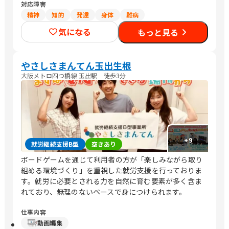
対応障害
精神
知的
発達
身体
難病
気になる
もっと見る
やさしさまんてん玉出生根
大阪メトロ四つ橋線 玉出駅 徒歩3分
+
9
就労継続支援B型
空きあり
ボードゲームを通じて利用者の方が「楽しみながら取り
組める環境づくり」を重視した就労支援を行っておりま
す。就労に必要とされる力を自然に育む要素が多く含ま
れており、無理のないペースで身につけられます。
仕事内容
動画編集