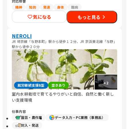
対応障害
精神
知的
発達
身体
難病
気になる
もっと見る
NEROLI
JR 埼京線「与野本町」駅から徒歩１２分、JR 京浜東北線「与野」
駅から徒歩２０分
+
2
就労継続支援B型
空きあり
室内水耕栽培で育てるやりがいと自信、自然と働く新し
い支援環境
仕事内容
園芸・農作業
データ入力・PC業務（事務系）
封入・発送