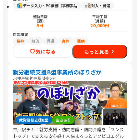
データ入力・PC業務（事務系）
封入・発送
出勤日数
平均工賃
(週)
(月額)
5日
20,000円
対応障害
精神
知的
発達
身体
難病
気になる
もっと見る
就労継続支援B型事業所のぼりざか
JR神戸線 神戸駅 徒歩5分
+
9
就労継続支援B型
空きあり
神戸駅チカ！就労支援・訪問看護・訪問介護を「ワンス
トップ」で支える安心感！人生まるっとアソビゴエグル