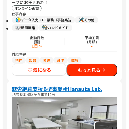
ープにお任せあれ！
オンライン面談
仕事内容
データ入力・PC業務（事務系）
その他
動画編集
ハンドメイド
出勤日数
平均工賃
(週)
(月額)
1日～
-
対応障害
精神
知的
発達
身体
難病
気になる
もっと見る
就労継続支援B型事業所Hanauta Lab.
JR若狭本郷駅から車で10分