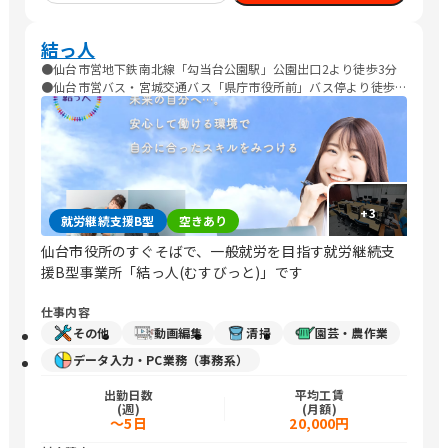
結っ人
●仙台市営地下鉄南北線「勾当台公園駅」公園出口2より徒歩3分
●仙台市営バス・宮城交通バス「県庁市役所前」バス停より徒歩6
分 ●仙台市営バス・宮城交通バス「定禅寺通市役所前」バス停よ
り徒歩4分 ●仙台市営バス・宮城交通バス「春日町」バス停より徒
歩6分
+
3
就労継続支援B型
空きあり
仙台市役所のすぐそばで、一般就労を目指す就労継続支
援B型事業所「結っ人(むすびっと)」です
仕事内容
その他
動画編集
清掃
園芸・農作業
データ入力・PC業務（事務系）
出勤日数
平均工賃
(週)
(月額)
～5日
20,000円