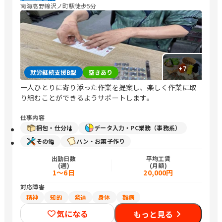
南海高野線沢ノ町駅徒歩5分
+
7
就労継続支援B型
空きあり
一人ひとりに寄り添った作業を提案し、楽しく作業に取
り組むことができるようサポートします。
仕事内容
梱包・仕分け
データ入力・PC業務（事務系）
その他
パン・お菓子作り
出勤日数
平均工賃
(週)
(月額)
1〜6日
20,000円
対応障害
精神
知的
発達
身体
難病
気になる
もっと見る