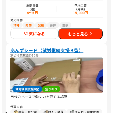
出勤日数
平均工賃
(週)
(月額)
4～5日
15,000円
対応障害
精神
知的
発達
身体
難病
気になる
もっと見る
あんずシード（就労継続支援Ｂ型）
京阪樟葉駅徒歩15分
就労継続支援B型
空きあり
自分のペースで働く力を育てる場所
仕事内容
梱包・仕分け
封入・発送
仕入れ・在庫管理