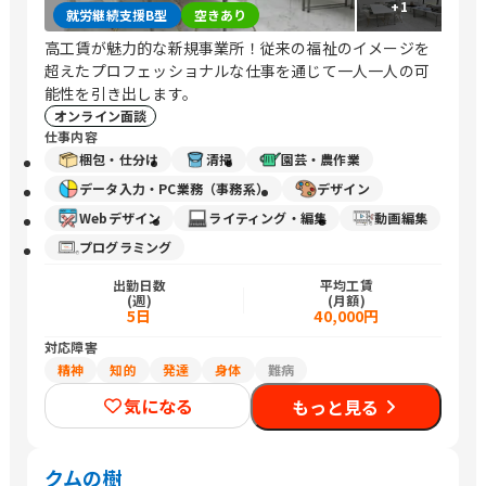
+
1
就労継続支援B型
空きあり
高工賃が魅力的な新規事業所！従来の福祉のイメージを
超えたプロフェッショナルな仕事を通じて一人一人の可
能性を引き出します。
オンライン面談
仕事内容
梱包・仕分け
清掃
園芸・農作業
データ入力・PC業務（事務系）
デザイン
Webデザイン
ライティング・編集
動画編集
プログラミング
出勤日数
平均工賃
(週)
(月額)
5日
40,000円
対応障害
精神
知的
発達
身体
難病
気になる
もっと見る
クムの樹