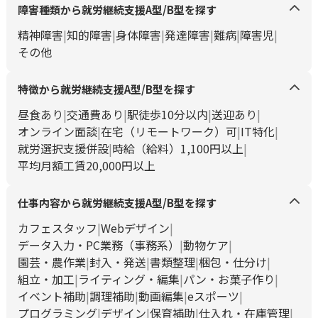
障害種類から就労継続支援A型/B型を探す
精神障害
知的障害
身体障害
発達障害
難病
障害児
その他
特徴から就労継続支援A型/B型を探す
昼食あり
交通費あり
駅徒歩10分以内
送迎あり
オンライン面談
在宅（リモートワーク）可
IT特化
就労選択支援併設
時給（給料）1,100円以上
平均月額工賃20,000円以上
仕事内容から就労継続支援A型/B型を探す
カフェスタッフ
Webデザイン
データ入力・PC業務（事務系）
動物ケア
園芸・農作業
封入・発送
書類整理
梱包・仕分け
組立・加工
ライティング・編集
パン・お菓子作り
イベント補助
調理補助
動画編集
eスポーツ
プログラミング
デザイン
保育補助
仕入れ・在庫管理