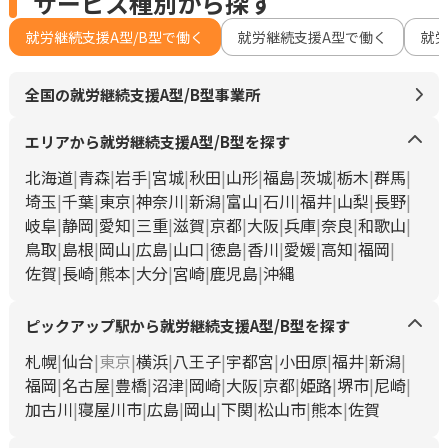
サービス種別から探す
就労継続支援A型/B型で働く
就労継続支援A型で働く
就
全国の就労継続支援A型/B型事業所
エリアから就労継続支援A型/B型を探す
北海道
青森
岩手
宮城
秋田
山形
福島
茨城
栃木
群馬
埼玉
千葉
東京
神奈川
新潟
富山
石川
福井
山梨
長野
岐阜
静岡
愛知
三重
滋賀
京都
大阪
兵庫
奈良
和歌山
鳥取
島根
岡山
広島
山口
徳島
香川
愛媛
高知
福岡
佐賀
長崎
熊本
大分
宮崎
鹿児島
沖縄
ピックアップ駅から就労継続支援A型/B型を探す
札幌
仙台
東京
横浜
八王子
宇都宮
小田原
福井
新潟
福岡
名古屋
豊橋
沼津
岡崎
大阪
京都
姫路
堺市
尼崎
加古川
寝屋川市
広島
岡山
下関
松山市
熊本
佐賀