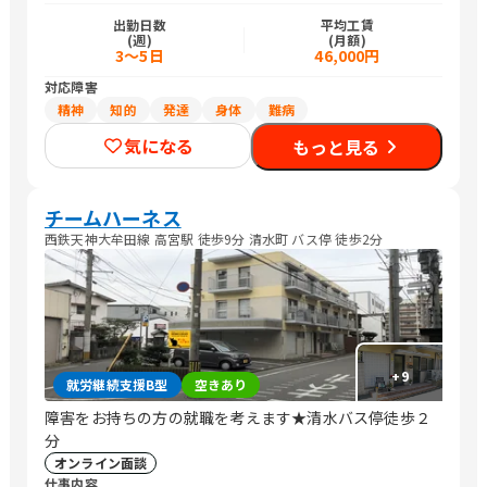
出勤日数
平均工賃
(週)
(月額)
3～5日
46,000円
対応障害
精神
知的
発達
身体
難病
気になる
もっと見る
チームハーネス
西鉄天神大牟田線 高宮駅 徒歩9分 清水町 バス停 徒歩2分
+
9
就労継続支援B型
空きあり
障害をお持ちの方の就職を考えます★清水バス停徒歩２
分
オンライン面談
仕事内容