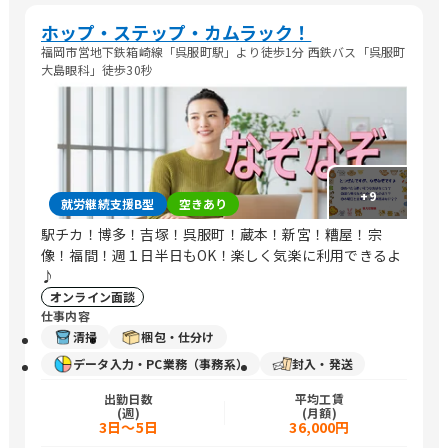
ホップ・ステップ・カムラック！
福岡市営地下鉄箱崎線「呉服町駅」より徒歩1分 西鉄バス「呉服町
大島眼科」徒歩30秒
+
9
就労継続支援B型
空きあり
駅チカ！博多！吉塚！呉服町！蔵本！新宮！糟屋！宗
像！福間！週１日半日もOK！楽しく気楽に利用できるよ
♪
オンライン面談
仕事内容
清掃
梱包・仕分け
データ入力・PC業務（事務系）
封入・発送
出勤日数
平均工賃
(週)
(月額)
3日～5日
36,000円