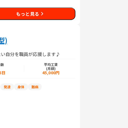
もっと見る
型)
たい自分を職員が応援します♪
日数
平均工賃
)
(月額)
5日
45,000円
発達
身体
難病