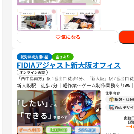
気になる
就労継続支援B型
空きあり
FIDIAアジャスト新大阪オフィス
オンライン面談
「西中島南方」駅 1番出口 徒歩4分、「新大阪」駅 7番出口 
新大阪駅 徒歩7分｜軽作業～ゲーム制作業務あり🎮
仕事内容
梱包・仕分
Webデザ
出勤
(週
～4