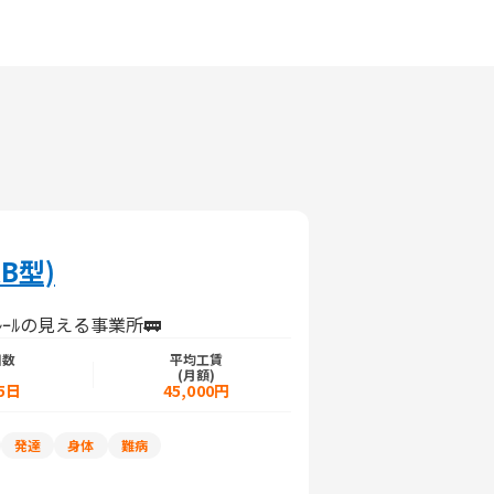
B型)
ｰﾙの見える事業所🚃
日数
平均工賃
)
(月額)
5日
45,000円
発達
身体
難病