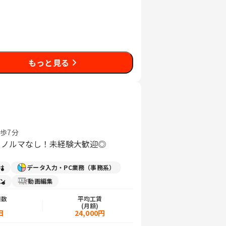
もっと見る
徒歩7分
｜ノルマなし！未経験大歓迎◎
け
データ入力・PC業務（事務系）
イン
動画編集
日数
平均工賃
)
(月額)
日
24,000円