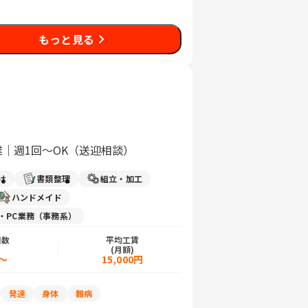
もっと見る
｜週1回〜OK（送迎相談）
け
書類整理
組立・加工
ハンドメイド
力・PC業務（事務系）
日数
平均工賃
)
(月額)
～
15,000円
発達
身体
難病