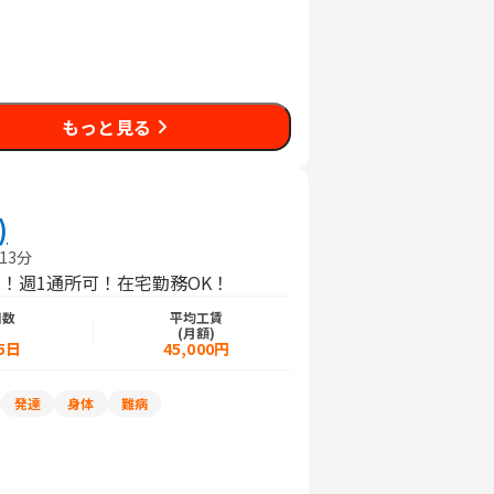
もっと見る
)
13分
！週1通所可！在宅勤務OK！
日数
平均工賃
)
(月額)
5日
45,000円
発達
身体
難病