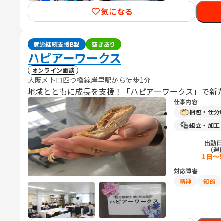
気になる
就労継続支援B型
空きあり
ハピアーワークス
オンライン面談
大阪メトロ四つ橋線岸里駅から徒歩1分
地域とともに成長を支援！「ハピア―ワークス」で新
仕事内容
梱包・仕分
組立・加工
出勤
(週
1日～
対応障害
精神
知的