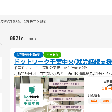
就労継続支援A型/B型を探す
難病
8821
件
(
1
-
20
件)
就労継続支援B型
空きあり
ドットワーク千葉中央(就労継続支援
千葉モノレール「葭川公園駅」から徒歩で2分
月収7万円可！在宅就労あり！葭川公園駅徒歩1分🐾ﾓﾉﾚ
出勤
(週
1日～
対応障害
精神
知的