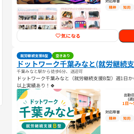
対応障害
精神
知的
気になる
就労継続支援B型
空きあり
ドットワーク千葉みなと(就労継続支
千葉みなと駅から徒歩6分、送迎可
ドットワーク千葉みなと（就労継続支援B型）週1日か
以上実績あり！🍀
出勤
(週
1日～
対応障害
精神
知的