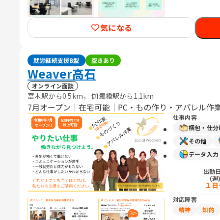
気になる
就労継続支援B型
空きあり
Weaver高石
オンライン面談
富木駅から0.5km， 伽羅橋駅から1.1km
7月オープン｜在宅可能｜PC・もの作り・アパレル作業
仕事内容
梱包・仕分
その他
データ入
出勤
(週
１日
対応障害
精神
知的