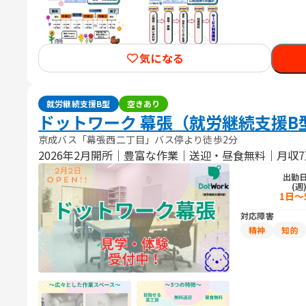
気になる
就労継続支援B型
空きあり
ドットワーク 幕張（就労継続支援B
京成バス「幕張西二丁目」バス停より徒歩2分
2026年2月開所｜豊富な作業｜送迎・昼食無料｜月収
出勤
(週
1日～
対応障害
精神
知的