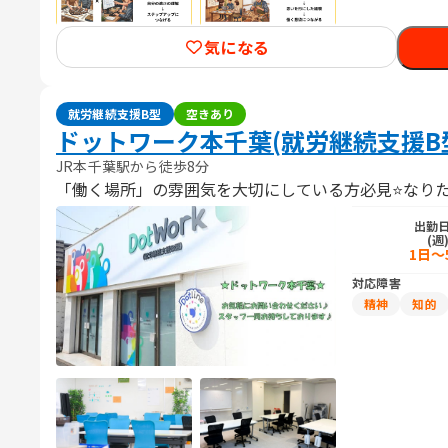
気になる
就労継続支援B型
空きあり
ドットワーク本千葉(就労継続支援B
JR本千葉駅から徒歩8分
「働く場所」の雰囲気を大切にしている方必見⭐なり
出勤
(週
1日～
対応障害
精神
知的