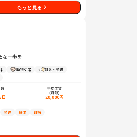
もっと見る
たな一歩を
け
動物ケア
封入・発送
日数
平均工賃
)
(月額)
5日
20,000円
発達
身体
難病