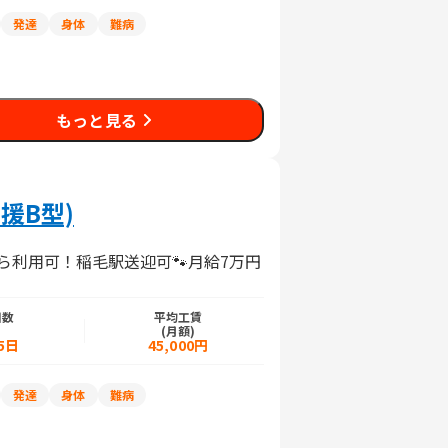
発達
身体
難病
もっと見る
援B型)
ら利用可！稲毛駅送迎可🐾月給7万円
日数
平均工賃
)
(月額)
5日
45,000円
発達
身体
難病