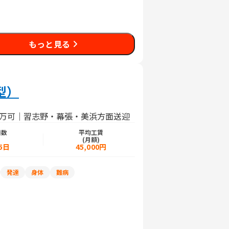
もっと見る
型）
7万可｜習志野・幕張・美浜方面送迎
日数
平均工賃
)
(月額)
5日
45,000円
発達
身体
難病