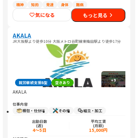
精神
知的
発達
身体
難病
気になる
もっと見る
AKALA
JR大阪駅より徒歩10分 大阪メトロ谷町線東梅田駅より徒歩17分
+
9
就労継続支援B型
空きあり
AKALA
仕事内容
梱包・仕分け
その他
組立・加工
出勤日数
平均工賃
(週)
(月額)
4～5日
15,000円