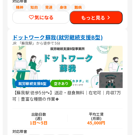
対応障害
精神
知的
発達
身体
難病
気になる
もっと見る
ドットワーク蘇我(就労継続支援B型)
JR 「蘇我駅」から徒歩で5分
+
7
就労継続支援B型
空きあり
【蘇我駅 徒歩5分🐾】送迎・昼食無料｜在宅可｜月収7万
可｜豊富な種類の作業🍀
出勤日数
平均工賃
(週)
(月額)
1日～5日
45,000円
対応障害