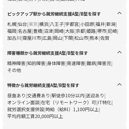
ピックアップ駅から就労継続支援A型/B型を探す
札幌
仙台
東京
横浜
八王子
宇都宮
小田原
福井
新潟
福岡
名古屋
豊橋
沼津
岡崎
大阪
京都
姫路
堺市
尼崎
加古川
寝屋川市
広島
岡山
下関
松山市
熊本
佐賀
障害種類から就労継続支援A型/B型を探す
精神障害
知的障害
身体障害
発達障害
難病
障害児
その他
特徴から就労継続支援A型/B型を探す
昼食あり
交通費あり
駅徒歩10分以内
送迎あり
オンライン面談
在宅（リモートワーク）可
IT特化
就労選択支援併設
時給（給料）1,100円以上
平均月額工賃20,000円以上