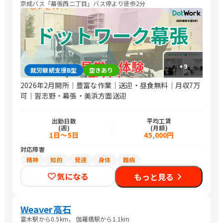
京成バス「幕張西二丁目」バス停より徒歩2分
+
9
就労継続支援B型
空きあり
2026年2月開所｜豊富な作業｜送迎・昼食無料｜月収7万
可｜習志野・幕張・美浜方面送迎
出勤日数
平均工賃
(週)
(月額)
1日～5日
45,000円
対応障害
精神
知的
発達
身体
難病
気になる
もっと見る
Weaver高石
富木駅から0.5km， 伽羅橋駅から1.1km