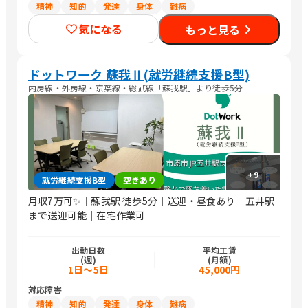
精神
知的
発達
身体
難病
気になる
もっと見る
ドットワーク 蘇我Ⅱ(就労継続支援B型)
内房線・外房線・京葉線・総武線「蘇我駅」より徒歩5分
+
9
就労継続支援B型
空きあり
月収7万可✨｜蘇我駅 徒歩5分｜送迎・昼食あり｜五井駅
まで送迎可能｜在宅作業可
出勤日数
平均工賃
(週)
(月額)
1日～5日
45,000円
対応障害
精神
知的
発達
身体
難病