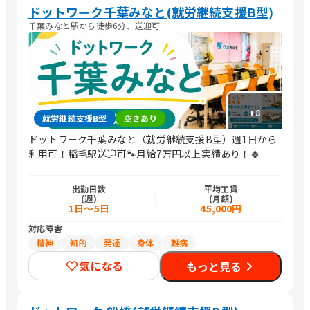
ドットワーク千葉みなと(就労継続支援B型)
千葉みなと駅から徒歩6分、送迎可
+
8
就労継続支援B型
空きあり
ドットワーク千葉みなと（就労継続支援B型）週1日から
利用可！稲毛駅送迎可🐾月給7万円以上実績あり！🍀
出勤日数
平均工賃
(週)
(月額)
1日～5日
45,000円
対応障害
精神
知的
発達
身体
難病
気になる
もっと見る