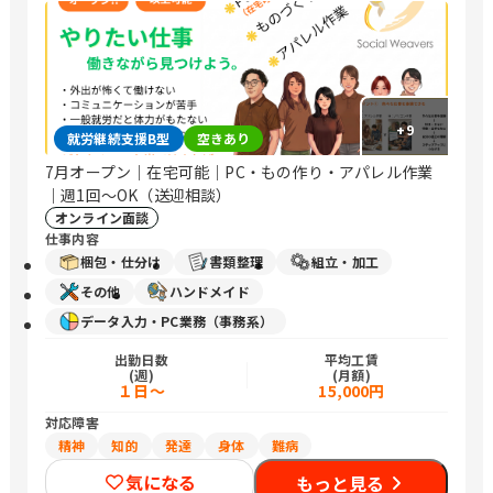
+
9
就労継続支援B型
空きあり
7月オープン｜在宅可能｜PC・もの作り・アパレル作業
｜週1回〜OK（送迎相談）
オンライン面談
仕事内容
梱包・仕分け
書類整理
組立・加工
その他
ハンドメイド
データ入力・PC業務（事務系）
出勤日数
平均工賃
(週)
(月額)
１日～
15,000円
対応障害
精神
知的
発達
身体
難病
気になる
もっと見る