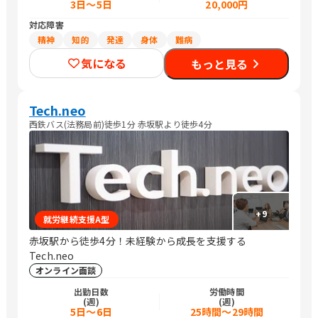
3日～5日
20,000円
対応障害
精神
知的
発達
身体
難病
気になる
もっと見る
Tech.neo
西鉄バス(法務局前)徒歩1分 赤坂駅より徒歩4分
+
9
就労継続支援A型
赤坂駅から徒歩4分！未経験から成長を支援する
Tech.neo
オンライン面談
出勤日数
労働時間
(週)
(週)
5日～6日
25時間～29時間