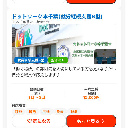
ドットワーク本千葉(就労継続支援B型)
JR本千葉駅から徒歩8分
+
8
就労継続支援B型
空きあり
「働く場所」の雰囲気を大切にしている方必見⭐なりたい
自分を職員が応援します♪
出勤日数
平均工賃
(週)
(月額)
1日～5日
45,000円
対応障害
精神
知的
発達
身体
難病
気になる
もっと見る