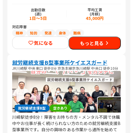
出勤日数
平均工賃
(週)
(月額)
1日～5日
45,000円
対応障害
精神
知的
発達
身体
難病
気になる
もっと見る
就労継続支援B型事業所ケイエスガード
JR川崎駅 中央東口 徒歩8分 京急本線京急川崎駅 中央口 徒歩10分
+
9
就労継続支援B型
空きあり
川崎駅徒歩8分！障害をお持ちの方・メンタル不調で休職
中やお仕事が長く続けられない方のための就労継続支援B
型事業所です。自分の興味のある作業から通所を始めて