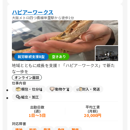
ハピアーワークス
大阪メトロ四つ橋線岸里駅から徒歩1分
+
9
就労継続支援B型
空きあり
地域とともに成長を支援！「ハピア―ワークス」で新た
な一歩を
オンライン面談
仕事内容
梱包・仕分け
動物ケア
封入・発送
組立・加工
出勤日数
平均工賃
(週)
(月額)
1日～5日
20,000円
対応障害
精神
知的
発達
身体
難病