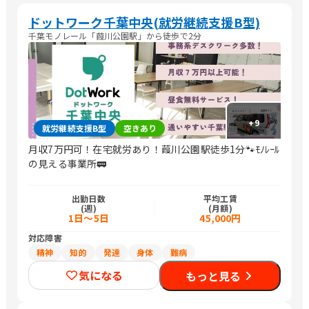
ドットワーク千葉中央(就労継続支援B型)
千葉モノレール「葭川公園駅」から徒歩で2分
+
9
就労継続支援B型
空きあり
月収7万円可！在宅就労あり！葭川公園駅徒歩1分🐾ﾓﾉﾚｰﾙ
の見える事業所🚃
出勤日数
平均工賃
(週)
(月額)
1日～5日
45,000円
対応障害
精神
知的
発達
身体
難病
気になる
もっと見る