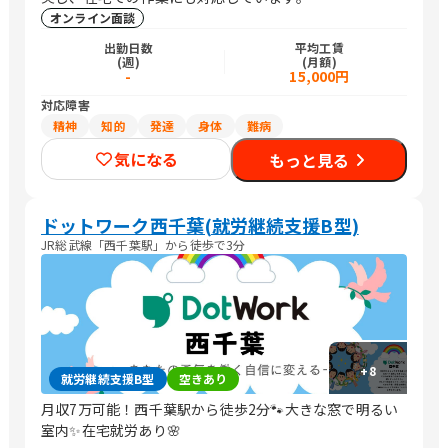
オンライン面談
出勤日数
平均工賃
(週)
(月額)
-
15,000円
対応障害
精神
知的
発達
身体
難病
気になる
もっと見る
ドットワーク西千葉(就労継続支援B型)
JR総武線「西千葉駅」から徒歩で3分
+
8
就労継続支援B型
空きあり
月収7万可能！西千葉駅から徒歩2分🐾大きな窓で明るい
室内✨在宅就労あり🌸