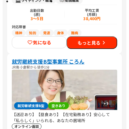
ライティング・編集
動画編集
出勤日数
平均工賃
(週)
(月額)
3～5日
38,400円
対応障害
精神
知的
発達
身体
難病
気になる
もっと見る
就労継続支援B型事業所 ころん
JR南小倉駅から徒歩1分
+
9
就労継続支援B型
空きあり
【送迎あり】【昼食あり】【在宅勤務あり】安心して
「私らしく」いられる、あなたの居場所
オンライン面談