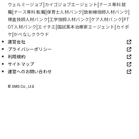
ウェルミージョブ
カイゴジョブエージェント
ナース専科 就
職
ナース専科 転職
保育士人材バンク
放射線技師人材バンク
検査技師人材バンク
工学技師人材バンク
ケア人材バンク
PT
OT人材バンク
エイチエ
国試黒本治療家エージェント
カイポ
ケ
かべなしクラウド
運営会社
プライバシーポリシー
利用規約
サイトマップ
運営へのお問い合わせ
© SMS Co., Ltd.