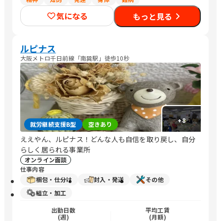
気になる
もっと見る
ルピナス
大阪メトロ千日前線「南巽駅」徒歩10秒
+
8
就労継続支援B型
空きあり
ええやん、ルピナス！どんな人も自信を取り戻し、自分
らしく居られる事業所
オンライン面談
仕事内容
梱包・仕分け
封入・発送
その他
組立・加工
出勤日数
平均工賃
(週)
(月額)