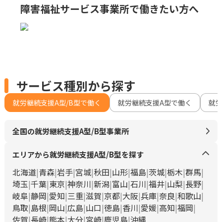
障害福祉サービス事業所で
働きたい方へ
サービス種別から探す
就労継続支援A型/B型で働く
就労継続支援A型で働く
就
全国の就労継続支援A型/B型事業所
エリアから就労継続支援A型/B型を探す
北海道
青森
岩手
宮城
秋田
山形
福島
茨城
栃木
群馬
埼玉
千葉
東京
神奈川
新潟
富山
石川
福井
山梨
長野
岐阜
静岡
愛知
三重
滋賀
京都
大阪
兵庫
奈良
和歌山
鳥取
島根
岡山
広島
山口
徳島
香川
愛媛
高知
福岡
佐賀
長崎
熊本
大分
宮崎
鹿児島
沖縄