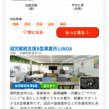
出勤日数
平均工賃
(週)
(月額)
-
-
対応障害
精神
知的
発達
身体
難病
気になる
もっと見る
就労継続支援B型事業所 LINOA
近鉄・JR御所駅徒歩1分
+
9
就労継続支援B型
空きあり
御所駅徒歩1分。音楽制作・動画編集・内職など“やりた
いこと”を活かした作業でスキルを磨き、就職をサポート
するB型事業所です。送迎や昼食提供などの支援体制も充
実し、在宅での作業にも対応しています。