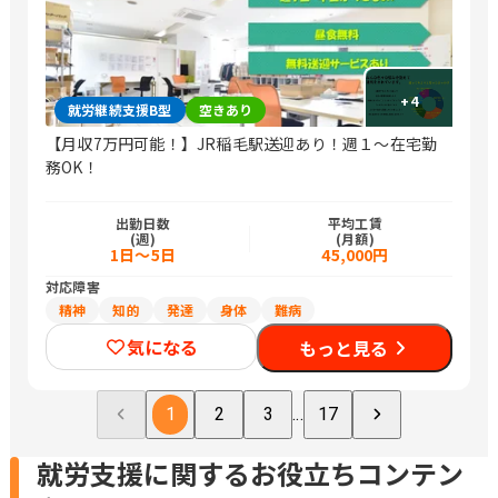
+
4
就労継続支援B型
空きあり
【月収7万円可能！】JR稲毛駅送迎あり！週１～在宅勤
務OK！
出勤日数
平均工賃
(週)
(月額)
1日～5日
45,000円
対応障害
精神
知的
発達
身体
難病
気になる
もっと見る
1
2
3
...
17
就労支援に関するお役立ちコンテン