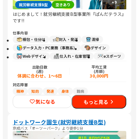
+
9
就労継続支援B型
空きあり
はじめまして！就労継続支援B型事業所『ぱんだテラス』
です!!
仕事内容
梱包・仕分け
封入・発送
清掃
データ入力・PC業務（事務系）
デザイン
Webデザイン
仕入れ・在庫管理
eスポーツ
出勤日数
平均工賃
(週)
(月額)
体調に合わせ、1～6日
30,000円
対応障害
精神
知的
発達
身体
難病
気になる
もっと見る
ドットワーク園生(就労継続支援B型)
京成バス「オーツーパーク」より徒歩1分