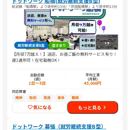
ドットワーク 船橋(就労継続支援B型)
総武線「船橋駅」より徒歩約15分/「京成船橋駅」より徒歩約13分
+
9
就労継続支援B型
空きあり
【月収7万越え！】送迎、お昼ご飯の無料サービス有り！
週1通所可！在宅勤務OK！
出勤日数
平均工賃
(週)
(月額)
1日～5日
45,000円
対応障害
精神
知的
発達
身体
難病
気になる
もっと見る
ドットワーク 幕張（就労継続支援B型）