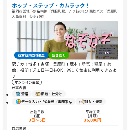
ホップ・ステップ・カムラック！
福岡市営地下鉄箱崎線「呉服町駅」より徒歩1分 西鉄バス「呉服町
大島眼科」徒歩30秒
+
9
就労継続支援B型
空きあり
駅チカ！博多！吉塚！呉服町！蔵本！新宮！糟屋！宗
像！福間！週１日半日もOK！楽しく気楽に利用できるよ
♪
オンライン面談
仕事内容
清掃
梱包・仕分け
データ入力・PC業務（事務系）
封入・発送
出勤日数
平均工賃
(週)
(月額)
3日～5日
36,000円
対応障害