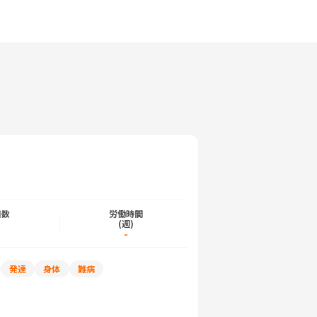
日数
労働時間
)
(週)
-
発達
身体
難病