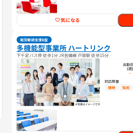
気になる
就労継続支援B型
多機能型事業所 ハートリンク
下千足バス停 徒歩1分 JR芸備線 戸坂駅 徒歩15分
出勤
(週
-
対応障害
精神
知的