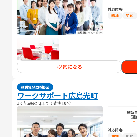
-
対応障害
精神
知的
気になる
就労継続支援B型
ワークサポート広島光町
JR広島駅北口より徒歩10分
出勤
(週
-
対応障害
精神
知的