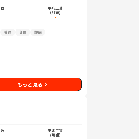
日数
平均工賃
)
(月額)
-
発達
身体
難病
もっと見る
日数
平均工賃
)
(月額)