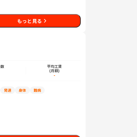
もっと見る
日数
平均工賃
)
(月額)
-
発達
身体
難病