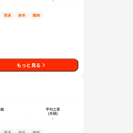
-
発達
身体
難病
もっと見る
日数
平均工賃
)
(月額)
-
発達
身体
難病