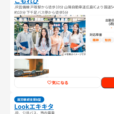
こもれび
JR芸備線 戸坂駅から徒歩10分 山陽自動車道広島ICより国道
約10分 下千足バス停から徒歩5分
出勤
(週
-
対応障害
精神
知的
気になる
就労継続支援B型
Lookエキキタ
JR、公共バス、市内電車