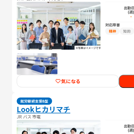
出勤
(週
-
対応障害
精神
知的
気になる
就労継続支援B型
Lookヒカリマチ
JR バス 市電
出勤
(週