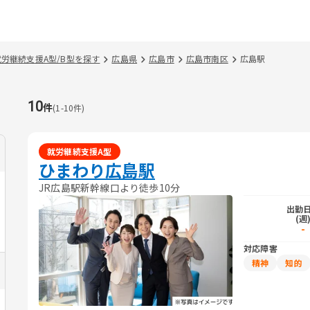
就労継続支援A型/B型を探す
広島県
広島市
広島市南区
広島駅
10
件
(
1
-
10
件)
就労継続支援A型
ひまわり広島駅
JR広島駅新幹線口より徒歩10分
出勤
(週
-
対応障害
精神
知的