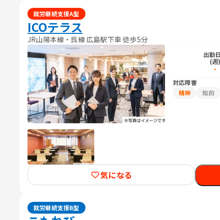
就労継続支援A型
ICOテラス
JR山陽本線・呉線 広島駅下車 徒歩5分
出勤
(週
-
対応障害
精神
知的
気になる
就労継続支援B型