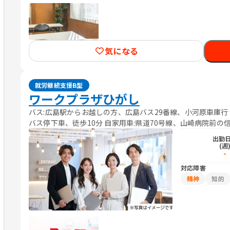
気になる
就労継続支援B型
ワークプラザひがし
バス:広島駅からお越しの方、広島バス29番線、小河原車庫
バス停下車、徒歩10分 自家用車:県道70号線、山崎病院前の
折し直進。広島駅から約20分。
出勤
(週
-
対応障害
精神
知的