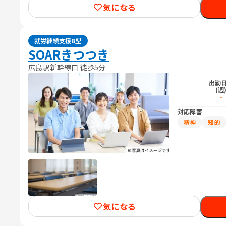
気になる
就労継続支援B型
SOARきつつき
広島駅新幹線口 徒歩5分
出勤
(週
-
対応障害
精神
知的
気になる