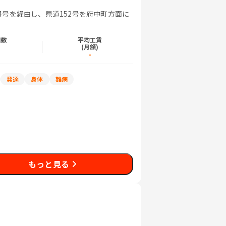
54号を経由し、県道152号を府中町方面に
日数
平均工賃
)
(月額)
-
発達
身体
難病
もっと見る