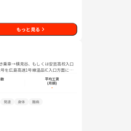
もっと見る
行き乗車→横見谷、もしくは安芸高校入口
信号を広島高速1号線温品IC入口方面に左
日数
平均工賃
)
(月額)
-
発達
身体
難病