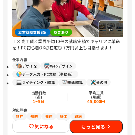
+
9
就労継続支援B型
空きあり
IT×高工賃×業界平均10倍の就職実績でキャリアに革命
を！PC初心者OK◎在宅◎ 7万円以上も目指せます！
仕事内容
デザイン
Webデザイン
データ入力・PC業務（事務系）
ライティング・編集
動画編集
その他
出勤日数
平均工賃
(週)
(月額)
1~5日
45,000円
対応障害
精神
知的
発達
身体
難病
気になる
もっと見る