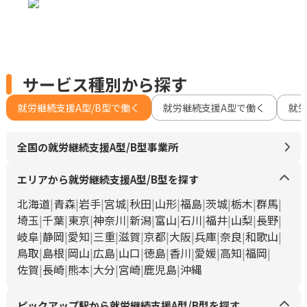
サービス種別から探す
就労継続支援A型/B型で働く
就労継続支援A型で働く
就
全国の就労継続支援A型/B型事業所
エリアから就労継続支援A型/B型を探す
北海道
青森
岩手
宮城
秋田
山形
福島
茨城
栃木
群馬
埼玉
千葉
東京
神奈川
新潟
富山
石川
福井
山梨
長野
岐阜
静岡
愛知
三重
滋賀
京都
大阪
兵庫
奈良
和歌山
鳥取
島根
岡山
広島
山口
徳島
香川
愛媛
高知
福岡
佐賀
長崎
熊本
大分
宮崎
鹿児島
沖縄
ピックアップ駅から就労継続支援A型/B型を探す