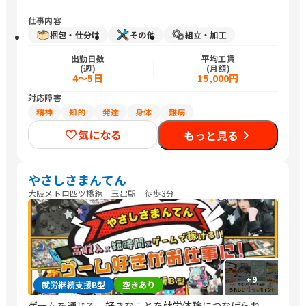
仕事内容
梱包・仕分け
その他
組立・加工
出勤日数
平均工賃
(週)
(月額)
4～5日
15,000円
対応障害
精神
知的
発達
身体
難病
気になる
もっと見る
やさしさまんてん
大阪メトロ四ツ橋線 玉出駅 徒歩3分
+
9
就労継続支援B型
空きあり
ゲームを通じて、好きなことを就労体験につなげられ