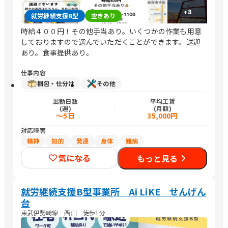
+
8
就労継続支援B型
空きあり
時給４００円！その他手当あり。いくつかの作業も用意
しておりますので選んでいただくことができます。送迎
あり。食事提供あり。
仕事内容
梱包・仕分け
その他
出勤日数
平均工賃
(週)
(月額)
～5日
35,000円
対応障害
精神
知的
発達
身体
難病
気になる
もっと見る
就労継続支援B型事業所 Ai LiKE せんげん
台
東武伊勢崎線 西口 徒歩1分