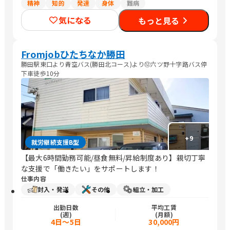
精神
知的
発達
身体
難病
気になる
もっと見る
Fromjobひたちなか勝田
勝田駅東口より青空バス(勝田北コース)より⑫六ツ野十字路バス停
下車徒歩10分
+
9
就労継続支援B型
【最大6時間勤務可能/昼食無料/昇給制度あり】親切丁寧
な支援で「働きたい」をサポートします！
仕事内容
封入・発送
その他
組立・加工
出勤日数
平均工賃
(週)
(月額)
4日～5日
30,000円