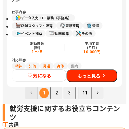
ん🌱
仕事内容
データ入力・PC業務（事務系）
店舗スタッフ・販売
書類整理
清掃
イベント補助
動画編集
その他
出勤日数
平均工賃
(週)
(月額)
１～５
10,000円
対応障害
精神
知的
発達
身体
難病
気になる
もっと見る
1
2
3
...
11
就労支援に関するお役立ちコンテン
ツ
共通