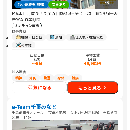
+
6
就労継続支援B型
空きあり
R.6年11月開所！久宝寺口駅徒歩6分♪平均工賃4.9万円🌟
豊富な作業🙌🏻
オンライン面談
仕事内容
梱包・仕分け
清掃
仕入れ・在庫管理
その他
出勤日数
平均工賃
(週)
(月額)
～5日
49,981円
対応障害
精神
知的
発達
身体
難病
気になる
もっと見る
e-Team千葉みなと
千葉都市モノレール 「市役所前駅」 徒歩5分 JR京葉線 「千葉みな
と駅」 10分