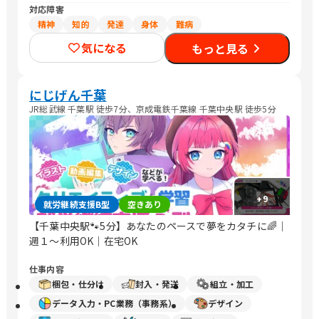
対応障害
精神
知的
発達
身体
難病
気になる
もっと見る
にじげん千葉
JR総武線 千葉駅 徒歩7分、京成電鉄千葉線 千葉中央駅 徒歩5分
+
9
就労継続支援B型
空きあり
【千葉中央駅🐾5分】あなたのペースで夢をカタチに🌈｜
週１～利用OK｜在宅OK
仕事内容
梱包・仕分け
封入・発送
組立・加工
データ入力・PC業務（事務系）
デザイン