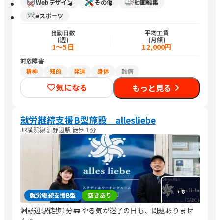
Webデザイン
その他
動画編集
eスポーツ
出勤日数
平均工賃
(週)
(月額)
1〜5日
12,000円
対応障害
精神
知的
発達
身体
難病
気になる
もっと見る
就労継続支援B型施設 allesliebe
JR横浜線 淵野辺駅 徒歩１分
+
8
就労継続支援B型
空きあり
淵野辺駅徒歩1分🚃 やる気が迷子の日も、問題ありませ