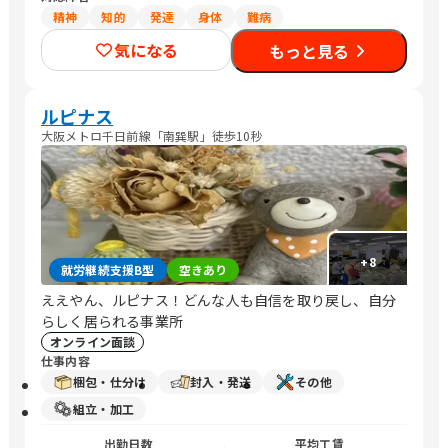
精神
知的
発達
身体
難病
気になる
もっと見る
ルピナス
大阪メトロ千日前線「南巽駅」徒歩10秒
+
8
就労継続支援B型
空きあり
ええやん、ルピナス！どんな人も自信を取り戻し、自分
らしく居られる事業所
オンライン面談
仕事内容
梱包・仕分け
封入・発送
その他
組立・加工
出勤日数
平均工賃