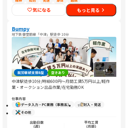
精神
知的
発達
身体
難病
気になる
もっと見る
Bumpy
地下鉄御堂筋線「中津」駅徒歩 10分
+
6
就労継続支援B型
空きあり
中津駅徒歩10分/時給600円～月間工賃5万円以上/軽作
業・オークション出品作業/在宅勤務OK
仕事内容
データ入力・PC業務（事務系）
封入・発送
その他
出勤日数
平均工賃
(週)
(月額)