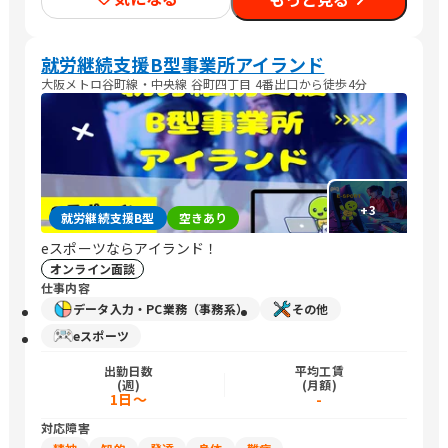
就労継続支援B型事業所アイランド
大阪メトロ谷町線・中央線 谷町四丁目 4番出口から徒歩4分
+
3
就労継続支援B型
空きあり
eスポーツならアイランド！
オンライン面談
仕事内容
データ入力・PC業務（事務系）
その他
eスポーツ
出勤日数
平均工賃
(週)
(月額)
1日～
-
対応障害