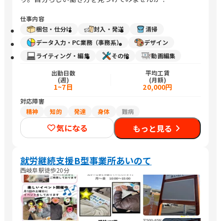
仕事内容
梱包・仕分け
封入・発送
清掃
データ入力・PC業務（事務系）
デザイン
ライティング・編集
その他
動画編集
出勤日数
平均工賃
(週)
(月額)
1~7日
20,000円
対応障害
精神
知的
発達
身体
難病
気になる
もっと見る
就労継続支援B型事業所あいのて
西岐阜駅徒歩20分