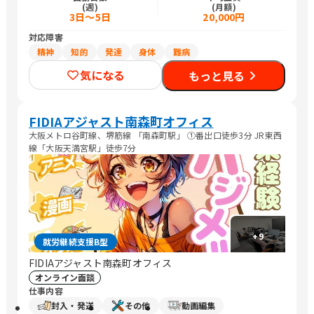
(週)
(月額)
3日～5日
20,000円
対応障害
精神
知的
発達
身体
難病
気になる
もっと見る
FIDIAアジャスト南森町オフィス
大阪メトロ谷町線、堺筋線 「南森町駅」 ①番出口徒歩3分 JR東西
線「大阪天満宮駅」徒歩7分
+
9
就労継続支援B型
FIDIAアジャスト南森町オフィス
オンライン面談
仕事内容
封入・発送
その他
動画編集