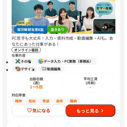
+
9
就労継続支援B型
空きあり
PC苦手も大丈夫！入力・資料作成・動画編集・AIも。あ
なたにあった仕事がある！
オンライン面談
仕事内容
その他
データ入力・PC業務（事務系）
デザイン
動画編集
出勤日数
平均工賃
(週)
(月額)
1～5日
-
対応障害
精神
知的
発達
身体
難病
気になる
もっと見る