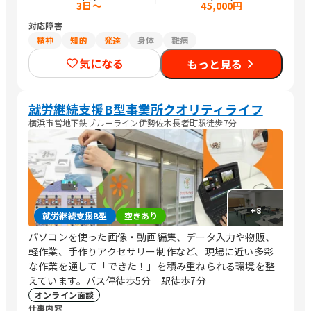
3日～
45,000円
対応障害
精神
知的
発達
身体
難病
気になる
もっと見る
就労継続支援B型事業所クオリティライフ
横浜市営地下鉄ブルーライン伊勢佐木長者町駅徒歩7分
+
8
就労継続支援B型
空きあり
パソコンを使った画像・動画編集、データ入力や物販、
軽作業、手作りアクセサリー制作など、現場に近い多彩
な作業を通して「できた！」を積み重ねられる環境を整
えています。バス停徒歩5分 駅徒歩7分
オンライン面談
仕事内容