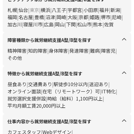
札幌
仙台
東京
横浜
八王子
宇都宮
小田原
福井
新潟
福岡
名古屋
豊橋
沼津
岡崎
大阪
京都
姫路
堺市
尼崎
加古川
寝屋川市
広島
岡山
下関
松山市
熊本
佐賀
障害種類から就労継続支援A型/B型を探す
精神障害
知的障害
身体障害
発達障害
難病
障害児
その他
特徴から就労継続支援A型/B型を探す
昼食あり
交通費あり
駅徒歩10分以内
送迎あり
オンライン面談
在宅（リモートワーク）可
IT特化
就労選択支援併設
時給（給料）1,100円以上
平均月額工賃20,000円以上
仕事内容から就労継続支援A型/B型を探す
カフェスタッフ
Webデザイン