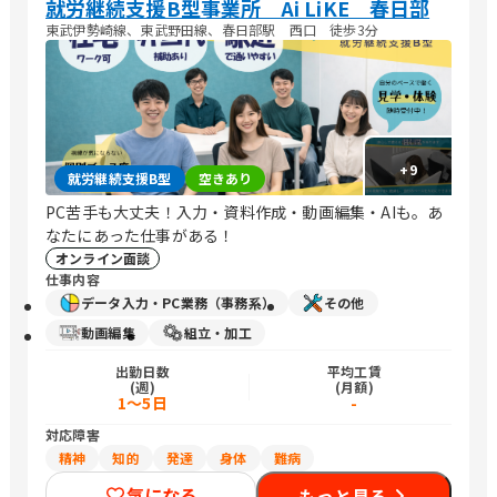
就労継続支援B型事業所 Ai LiKE 春日部
東武伊勢崎線、東武野田線、春日部駅 西口 徒歩3分
+
9
就労継続支援B型
空きあり
PC苦手も大丈夫！入力・資料作成・動画編集・AIも。あ
なたにあった仕事がある！
オンライン面談
仕事内容
データ入力・PC業務（事務系）
その他
動画編集
組立・加工
出勤日数
平均工賃
(週)
(月額)
1～5日
-
対応障害
精神
知的
発達
身体
難病
気になる
もっと見る