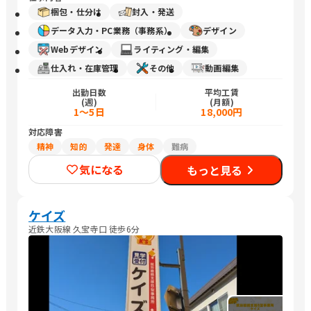
梱包・仕分け
封入・発送
データ入力・PC業務（事務系）
デザイン
Webデザイン
ライティング・編集
仕入れ・在庫管理
その他
動画編集
出勤日数
平均工賃
(週)
(月額)
1～5日
18,000円
対応障害
精神
知的
発達
身体
難病
気になる
もっと見る
ケイズ
近鉄大阪線 久宝寺口 徒歩6分