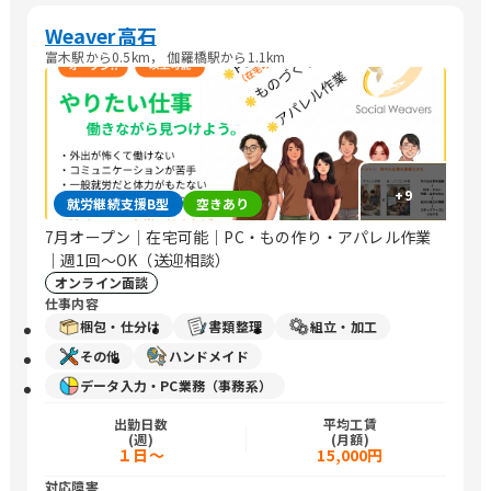
Weaver高石
富木駅から0.5km， 伽羅橋駅から1.1km
+
9
就労継続支援B型
空きあり
7月オープン｜在宅可能｜PC・もの作り・アパレル作業
｜週1回〜OK（送迎相談）
オンライン面談
仕事内容
梱包・仕分け
書類整理
組立・加工
その他
ハンドメイド
データ入力・PC業務（事務系）
出勤日数
平均工賃
(週)
(月額)
１日～
15,000円
対応障害