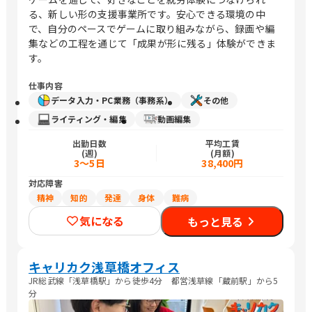
る、新しい形の支援事業所です。安心できる環境の中
で、自分のペースでゲームに取り組みながら、録画や編
集などの工程を通じて「成果が形に残る」体験ができま
す。
仕事内容
データ入力・PC業務（事務系）
その他
ライティング・編集
動画編集
出勤日数
平均工賃
(週)
(月額)
3～5日
38,400円
対応障害
精神
知的
発達
身体
難病
気になる
もっと見る
キャリカク浅草橋オフィス
JR総武線「浅草橋駅」から徒歩4分 都営浅草線「蔵前駅」から5
分