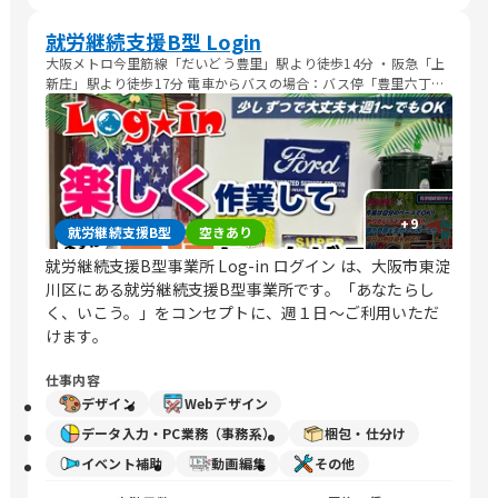
就労継続支援B型 Login
大阪メトロ今里筋線「だいどう豊里」駅より徒歩14分 ・阪急「上
新庄」駅より徒歩17分 電車からバスの場合：バス停「豊里六丁
目」より徒歩1分
+
9
就労継続支援B型
空きあり
就労継続支援B型事業所 Log-in ログイン は、大阪市東淀
川区にある就労継続支援B型事業所です。「あなたらし
く、いこう。」をコンセプトに、週１日～ご利用いただ
けます。
仕事内容
デザイン
Webデザイン
データ入力・PC業務（事務系）
梱包・仕分け
イベント補助
動画編集
その他