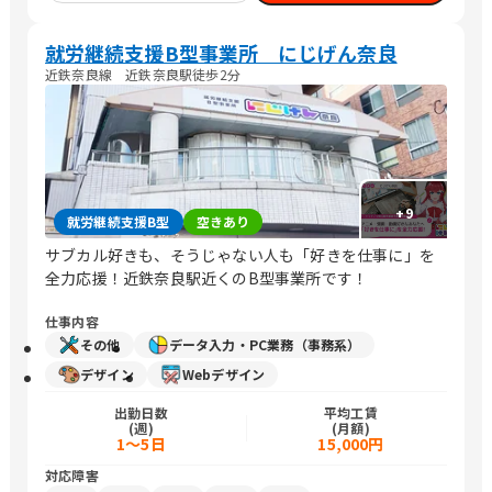
就労継続支援B型事業所 にじげん奈良
近鉄奈良線 近鉄奈良駅徒歩2分
+
9
就労継続支援B型
空きあり
サブカル好きも、そうじゃない人も「好きを仕事に」を
全力応援！近鉄奈良駅近くのB型事業所です！
仕事内容
その他
データ入力・PC業務（事務系）
デザイン
Webデザイン
出勤日数
平均工賃
(週)
(月額)
1～5日
15,000円
対応障害