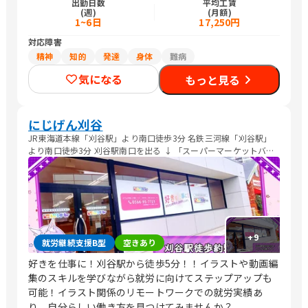
出勤日数
平均工賃
(週)
(月額)
1~6日
17,250円
対応障害
精神
知的
発達
身体
難病
気になる
もっと見る
にじげん刈谷
JR東海道本線「刈谷駅」より南口徒歩3分 名鉄三河線「刈谷駅」
より南口徒歩3分 刈谷駅南口を出る ↓ 「スーパーマーケットバロ
ー」の看板に向かって真っすぐ進む ↓ 道なりに右に曲がってまっ
すぐ進む ↓ 『南5』の階段を降りる ↓ 道を挟んだ右手前方 「コメ
ダ珈琲 刈谷駅南口店」様のお隣の店舗です
+
9
就労継続支援B型
空きあり
好きを仕事に！刈谷駅から徒歩5分！！イラストや動画編
集のスキルを学びながら就労に向けてステップアップも
可能！イラスト関係のリモートワークでの就労実績あ
り。自分らしい働き方を見つけてみませんか？