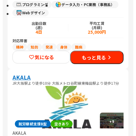
プログラミング
データ入力・PC業務（事務系）
Webデザイン
出勤日数
平均工賃
(週)
(月額)
4日
25,000円
対応障害
精神
知的
発達
身体
難病
気になる
もっと見る
AKALA
JR大阪駅より徒歩10分 大阪メトロ谷町線東梅田駅より徒歩17分
+
9
就労継続支援B型
空きあり
AKALA