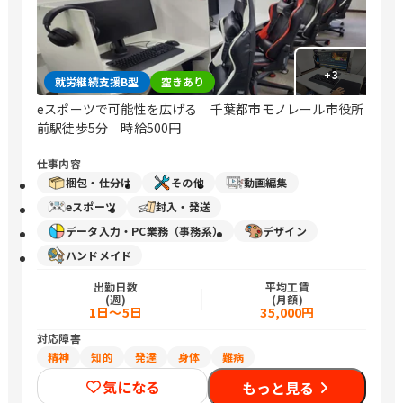
+
3
就労継続支援B型
空きあり
eスポーツで可能性を広げる 千葉都市モノレール市役所
前駅徒歩5分 時給500円
仕事内容
梱包・仕分け
その他
動画編集
eスポーツ
封入・発送
データ入力・PC業務（事務系）
デザイン
ハンドメイド
出勤日数
平均工賃
(週)
(月額)
1日～5日
35,000円
対応障害
精神
知的
発達
身体
難病
気になる
もっと見る