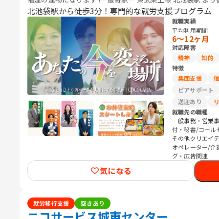
10min
北池袋駅から徒歩3分！専門的な就労支援プログラム
就職実績
平均利用期間
6〜12ヶ月
対応障害
精神
知的
特徴
集団支援
ピアサポート
送迎あり
就職先の職種
一般事務・営業事
付・秘書/コール
その他クリエイティ
オペレーター/介
グ・広告関連
気になる
就労移行支援
空きあり
ニコサービス城東センター