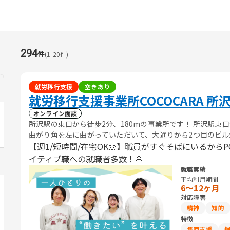
294
件
(
1
-
20
件)
就労移行支援
空きあり
就労移行支援事業所COCOCARA 所
オンライン面談
所沢駅の東口から徒歩2分、180mの事業所です！ 所沢駅東
曲がり角を左に曲がっていただいて、大通りから2つ目のビルが
奥のエレベーターから5階がCOCOCARAになります(^^
【週1/短時間/在宅OK🌼】職員がすぐそばにいるから
イティブ職への就職者多数！🌸
就職実績
平均利用期間
6〜12ヶ月
対応障害
精神
知的
特徴
集団支援