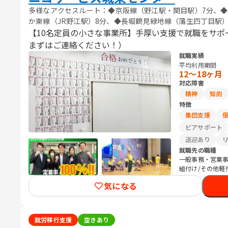
多様なアクセスルート：◆京阪線（野江駅・関目駅）7分、◆
か東線（JR野江駅）8分、◆長堀鶴見緑地線（蒲生四丁目駅）
【10名定員の小さな事業所】手厚い支援で就職をサポ
まずはご連絡ください！）
就職実績
平均利用期間
12〜18ヶ月
対応障害
精神
知的
特徴
集団支援
ピアサポート
送迎あり
就職先の職種
一般事務・営業事
組付け/その他軽
気になる
就労移行支援
空きあり