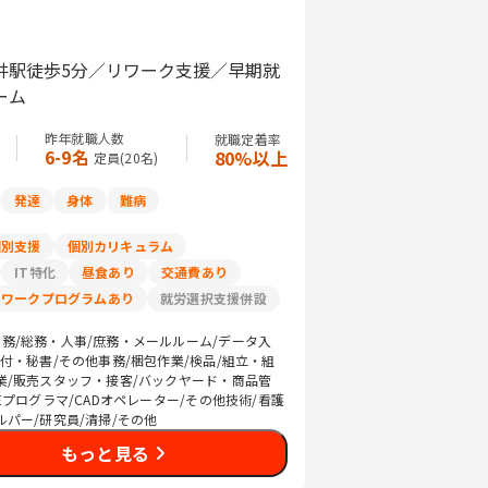
井駅徒歩5分／リワーク支援／早期就
ーム
昨年就職人数
就職定着率
6-9名
80%以上
定員(
20
名)
発達
身体
難病
個別支援
個別カリキュラム
IT特化
昼食あり
交通費あり
リワークプログラムあり
就労選択支援併設
務/総務・人事/庶務・メールルーム/データ入
受付・秘書/その他事務/梱包作業/検品/組立・組
業/販売スタッフ・接客/バックヤード・商品管
Eプログラマ/CADオペレーター/その他技術/看護
ルパー/研究員/清掃/その他
もっと見る