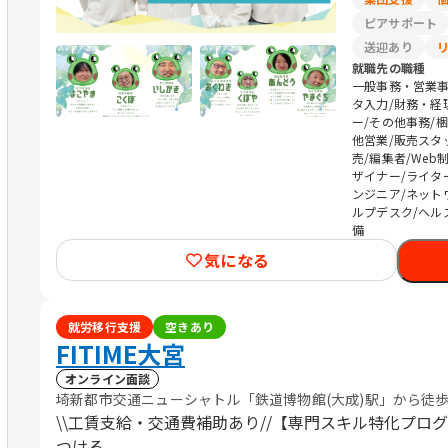
ピアサポート
送迎あり
就職先の職種
一般事務・営業事
タ入力/財務・経
ー/その他事務/
他営業/販売スタ
売/編集者/Web
ザイナー/ライタ
ンジニア/ネット
ルプデスク/ヘル
備
気になる
就労移行支援
空きあり
FITIME大宮
オンライン面談
埼新都市交通ニューシャトル「鉄道博物館(大成)駅」から徒歩7
\\工賃支給・交通費補助あり//【専門スキル特化プロ
つける