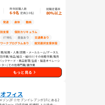
昨年就職人数
就職定着率
6-9名
80%以上
定員(
10
名)
発達
身体
難病
個別支援
個別カリキュラム
IT特化
昼食あり
交通費あり
リワークプログラムあり
就労選択支援併設
務/総務・人事/庶務・メールルーム/データ入
梱包作業/検品/組立・組付け/その他軽作業/販売
バックヤード・商品管理/生産・製造オペレーシ
レーター/その他専門職/農作業
もっと見る
袋オフィス
ランメゾン2F ☆セブンイレブンが1Fにある2
歩3min JP埼京線 板橋駅 より徒歩