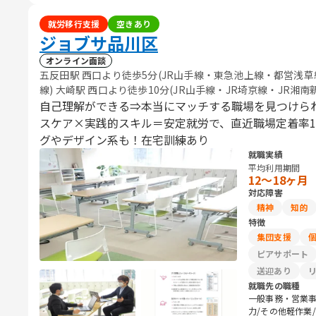
就労移行支援
空きあり
ジョブサ品川区
オンライン面談
五反田駅 西口より徒歩5分(JR山手線・東急池上線・都営浅草
線) 大崎駅 西口より徒歩10分(JR山手線・JR埼京線・JR湘
自己理解ができる⇒本当にマッチする職場を見つけら
スケア×実践的スキル＝安定就労で、直近職場定着率10
グやデザイン系も！在宅訓練あり
就職実績
平均利用期間
12〜18ヶ月
対応障害
精神
知的
特徴
集団支援
ピアサポート
送迎あり
就職先の職種
一般事務・営業事
力/その他軽作業