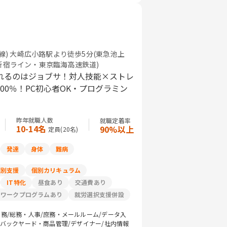
線) 大崎広小路駅より徒歩5分(東急池上
南新宿ライン・東京臨海高速鉄道)
れるのはジョブサ！対人技能×ストレ
0％！PC初心者OK・プログラミン
昨年就職人数
就職定着率
10-14名
90%以上
定員(
20
名)
発達
身体
難病
個別支援
個別カリキュラム
IT特化
昼食あり
交通費あり
リワークプログラムあり
就労選択支援併設
務/総務・人事/庶務・メールルーム/データ入
/バックヤード・商品管理/デザイナー/社内情報