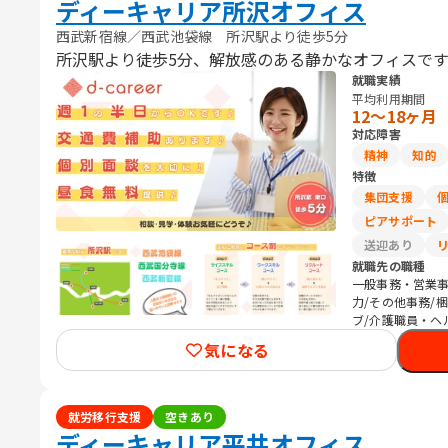
ディーキャリア所沢オフィス
西武新宿線／西武池袋線 所沢駅より徒歩5分
所沢駅より徒歩5分、解放感のある静かなオフィスで
就職実績
平均利用期間
12〜18ヶ月
対応障害
精神
知的
特徴
集団支援
ピアサポート
送迎あり
就職先の職種
一般事務・営業事
力/その他事務/
ブ/介護職員・ヘ
気になる
就労移行支援
空きあり
ディーキャリア平井オフィス