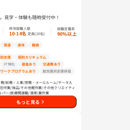
す。見学・体験も随時受付中！
昨年就職人数
就職定着率
10-14名
90%以上
定員(
20
名)
発達
身体
難病
個別支援
個別カリキュラム
IT特化
昼食あり
交通費あり
リワークプログラムあり
就労選択支援併設
務/総務・人事/庶務・メールルーム/データ入
梱包作業/検品/その他軽作業/その他クリエイティ
ルパー/医療関連職/清掃/農作業
もっと見る