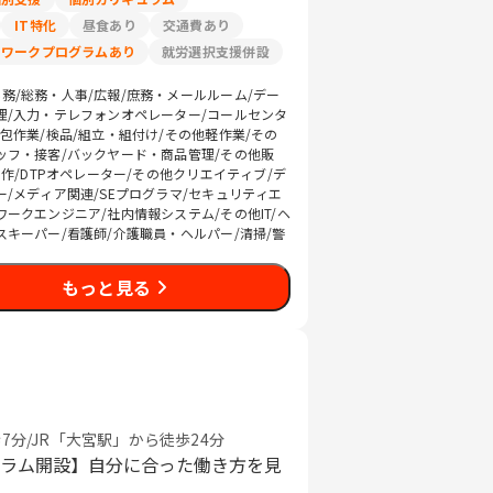
IT特化
昼食あり
交通費あり
リワークプログラムあり
就労選択支援併設
務/総務・人事/広報/庶務・メールルーム/デー
理/入力・テレフォンオペレーター/コールセンタ
梱包作業/検品/組立・組付け/その他軽作業/その
ッフ・接客/バックヤード・商品管理/その他販
制作/DTPオペレーター/その他クリエイティブ/デ
ー/メディア関連/SEプログラマ/セキュリティエ
ワークエンジニア/社内情報システム/その他IT/ヘ
スキーパー/看護師/介護職員・ヘルパー/清掃/警
もっと見る
分/JR「大宮駅」から徒歩24分
グラム開設】自分に合った働き方を見