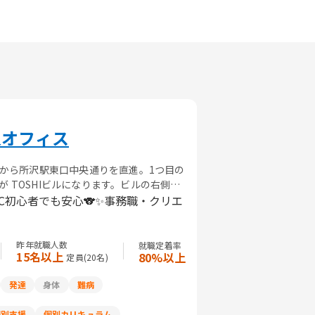
沢オフィス
口から所沢駅東口中央通りを直進。1つ目の
 TOSHIビルになります。ビルの右側、
PC初心者でも安心🐨✨事務職・クリエ
昨年就職人数
就職定着率
15名以上
80%以上
定員(
20
名)
発達
身体
難病
個別支援
個別カリキュラム