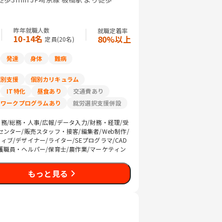
昨年就職人数
就職定着率
10-14名
80%以上
定員(
20
名)
発達
身体
難病
個別支援
個別カリキュラム
IT特化
昼食あり
交通費あり
リワークプログラムあり
就労選択支援併設
務/総務・人事/広報/データ入力/財務・経理/受
センター/販売スタッフ・接客/編集者/Web制作/
ブ/デザイナー/ライター/SEプログラマ/CAD
護職員・ヘルパー/保育士/農作業/マーケティン
もっと見る