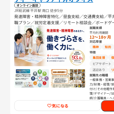
オンライン面談
JR総武線 平井駅 南口 徒歩5分
発達障害・精神障害特化／昼食支給／交通費支給／平
職プラン／就労定着支援／リモート相談会／ボードゲ
就職実績
平均利用期間
12〜18ヶ月
対応障害
精神
知的
特徴
集団支援
ピアサポート
送迎あり
就職先の職種
一般事務・営業事
力/財務・経理/
付け/その他軽作
理/デザイナー/S
師/介護職員・ヘ
気になる