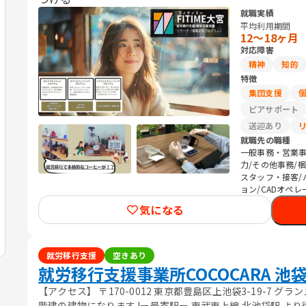
就職実績
平均利用期間
12〜18ヶ月
対応障害
精神
知的
特徴
集団支援
ピアサポート
送迎あり
就職先の職種
一般事務・営業事
力/その他事務/
スタッフ・接客/
ョン/CADオペ
気になる
就労移行支援
空きあり
就労移行支援事業所COCOCARA 池
【アクセス】 〒170-0012 東京都豊島区上池袋3-19-7 グ
階建の建物になります !ー最寄駅ー 東武東上線 北池袋駅 より徒