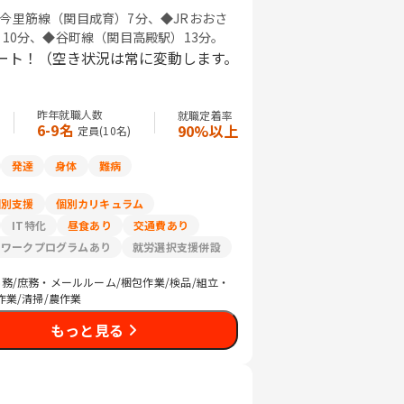
今里筋線（関目成育）7分、◆JRおおさ
10分、◆谷町線（関目高殿駅）13分。
ート！（空き状況は常に変動します。
昨年就職人数
就職定着率
6-9名
90%以上
定員(
10
名)
発達
身体
難病
個別支援
個別カリキュラム
IT特化
昼食あり
交通費あり
リワークプログラムあり
就労選択支援併設
務/庶務・メールルーム/梱包作業/検品/組立・
作業/清掃/農作業
もっと見る