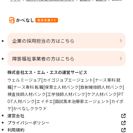
企業の採用担当の方はこちら
障害福祉事業者の方はこちら
株式会社エス・エム・エスの運営サービス
ウェルミージョブ
カイゴジョブエージェント
ナース専科 就
職
ナース専科 転職
保育士人材バンク
放射線技師人材バンク
検査技師人材バンク
工学技師人材バンク
ケア人材バンク
PT
OT人材バンク
エイチエ
国試黒本治療家エージェント
カイポ
ケ
かべなしクラウド
運営会社
プライバシーポリシー
利用規約