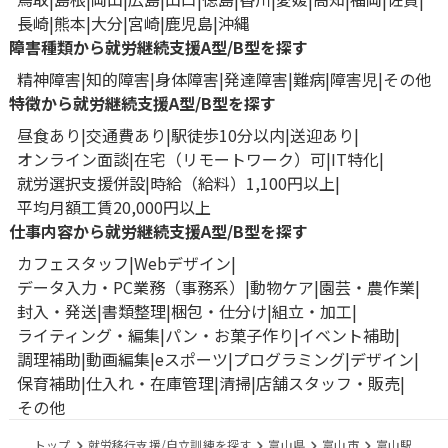
長崎
熊本
大分
宮崎
鹿児島
沖縄
障害種類から就労継続支援A型/B型を探す
精神障害
知的障害
身体障害
発達障害
難病
障害児
その他
特徴から就労継続支援A型/B型を探す
昼食あり
交通費あり
駅徒歩10分以内
送迎あり
オンライン面談
在宅（リモートワーク）可
IT特化
就労選択支援併設
時給（給料）1,100円以上
平均月額工賃20,000円以上
仕事内容から就労継続支援A型/B型を探す
カフェスタッフ
Webデザイン
データ入力・PC業務（事務系）
動物ケア
園芸・農作業
封入・発送
書類整理
梱包・仕分け
組立・加工
ライティング・編集
パン・お菓子作り
イベント補助
調理補助
動画編集
eスポーツ
プログラミング
デザイン
保育補助
仕入れ・在庫管理
清掃
店舗スタッフ・販売
その他
トップ
就労移行支援/自立訓練を探す
富山県
富山市
富山駅