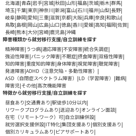
北海道
青森
岩手
宮城
秋田
山形
福島
茨城
栃木
群馬
埼玉
千葉
東京
神奈川
新潟
富山
石川
福井
山梨
長野
岐阜
静岡
愛知
三重
滋賀
京都
大阪
兵庫
奈良
和歌山
鳥取
島根
岡山
広島
山口
徳島
香川
愛媛
高知
福岡
佐賀
長崎
熊本
大分
宮崎
鹿児島
沖縄
障害種類から就労移行支援/自立訓練を探す
精神障害
うつ病
適応障害
不安障害
統合失調症
強迫性障害
パニック障害
不眠症
摂食障害
双極性障害
知的障害
重度知的障害
身体障害
視覚障害
聴覚障害
発達障害
ADHD（注意欠陥・多動性障害）
ASD（自閉症スペクトラム障害）
LD（学習障害）
難病
障害児
その他
高次機能障害
特徴から就労移行支援/自立訓練を探す
昼食あり
交通費あり
駅徒歩10分以内
リワークプログラムあり
送迎あり
オンライン面談
在宅（リモートワーク）可
自立訓練併設
就労選択支援併設
IT特化
集団支援あり
個別支援あり
個別カリキュラムあり
ピアサポートあり