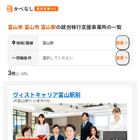
富山県 富山市 富山駅
の就労移行支援事業所の一覧
地域/路線
富山駅
変更
詳細条件
選択してください
変更
3
件
(
1
-
3
件)
ヴィストキャリア富山駅前
JR富山駅から徒歩5分
+
1