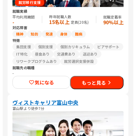
就労移行支援
就職実績
昨年就職人数
平均利用期間
就職定着率
15名以上
-
90%以上
定員(
20
名)
対応障害
精神
知的
発達
身体
難病
特徴
集団支援
個別支援
個別カリキュラム
ピアサポート
IT特化
昼食あり
交通費あり
送迎あり
リワークプログラムあり
就労選択支援併設
就職先の職種
-
気になる
もっと見る
ヴィストキャリア富山中央
富山駅より徒歩7分