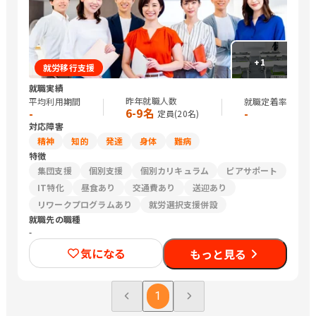
+
1
就労移行支援
就職実績
昨年就職人数
平均利用期間
就職定着率
6-9名
-
-
定員(
20
名)
対応障害
精神
知的
発達
身体
難病
特徴
集団支援
個別支援
個別カリキュラム
ピアサポート
IT特化
昼食あり
交通費あり
送迎あり
リワークプログラムあり
就労選択支援併設
就職先の職種
-
気になる
もっと見る
1