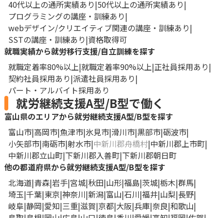
40代以上の通所実績あり
50代以上の通所実績あり
プログラミングの講座・訓練あり
webデザイン/クリエイティブ関連の講座・訓練あり
SSTの講座・訓練あり
資格取得可
就職実績から就労移行支援/自立訓練を探す
就職定着率80%以上
就職定着率90%以上
正社員採用あり
契約社員採用あり
派遣社員採用あり
パート・アルバイト採用あり
就労継続支援A型/B型で働く
富山県のエリアから就労継続支援A型/B型を探す
富山市
高岡市
魚津市
氷見市
滑川市
黒部市
砺波市
小矢部市
南砺市
射水市
中新川郡舟橋村
中新川郡上市町
中新川郡立山町
下新川郡入善町
下新川郡朝日町
他の都道府県から就労継続支援A型/B型を探す
北海道
青森
岩手
宮城
秋田
山形
福島
茨城
栃木
群馬
埼玉
千葉
東京
神奈川
新潟
富山
石川
福井
山梨
長野
岐阜
静岡
愛知
三重
滋賀
京都
大阪
兵庫
奈良
和歌山
鳥取
島根
岡山
広島
山口
徳島
香川
愛媛
高知
福岡
佐賀