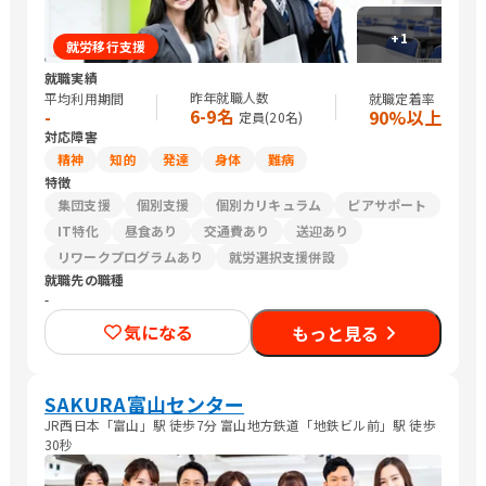
+
1
就労移行支援
就職実績
昨年就職人数
平均利用期間
就職定着率
6-9名
-
90%以上
定員(
20
名)
対応障害
精神
知的
発達
身体
難病
特徴
集団支援
個別支援
個別カリキュラム
ピアサポート
IT特化
昼食あり
交通費あり
送迎あり
リワークプログラムあり
就労選択支援併設
就職先の職種
-
気になる
もっと見る
SAKURA富山センター
JR西日本「富山」駅 徒歩7分 富山地方鉄道「地鉄ビル前」駅 徒歩
30秒