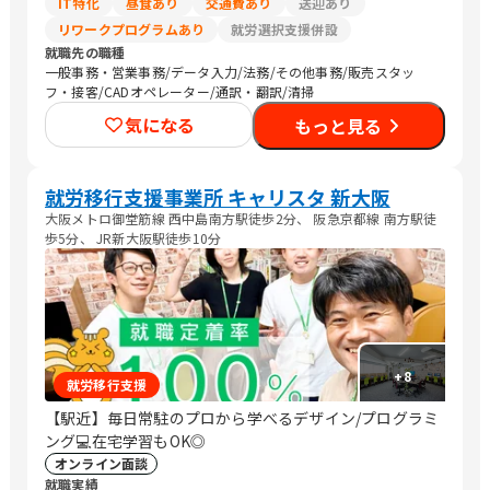
IT特化
昼食あり
交通費あり
送迎あり
リワークプログラムあり
就労選択支援併設
就職先の職種
一般事務・営業事務/データ入力/法務/その他事務/販売スタッ
フ・接客/CADオペレーター/通訳・翻訳/清掃
気になる
もっと見る
就労移行支援事業所 キャリスタ 新大阪
大阪メトロ御堂筋線 西中島南方駅徒歩2分、 阪急京都線 南方駅徒
歩5分、 JR新大阪駅徒歩10分
+
8
就労移行支援
【駅近】毎日常駐のプロから学べるデザイン/プログラミ
ング💻在宅学習もOK◎
オンライン面談
就職実績