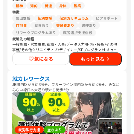
精神
知的
発達
身体
難病
特徴
集団支援
個別支援
個別カリキュラム
ピアサポート
IT特化
昼食あり
交通費あり
送迎あり
リワークプログラムあり
就労選択支援併設
就職先の職種
一般事務・営業事務/総務・人事/データ入力/財務・経理/その他
事務/その他クリエイティブ/デザイナー/SEプログラマ/セキュリ
ティエンジニア/介護職員・ヘルパー
気になる
もっと見る
就カレワークス
JR関内駅から徒歩6分、ブルーライン関内駅から徒歩6分、みなと
みらい線日本大通り駅から徒歩6分
+
8
就労移行支援
空きあり