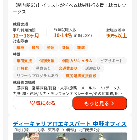
【関内駅6分】イラストが学べる就労移行支援！就カレワ
ークス
就職実績
昨年就職人数
平均利用期間
就職定着率
10-14名
12〜18ヶ月
90%以上
定員(
20
名)
対応障害
精神
知的
発達
身体
難病
特徴
集団支援
個別支援
個別カリキュラム
ピアサポート
IT特化
昼食あり
交通費あり
送迎あり
リワークプログラムあり
就労選択支援併設
就職先の職種
一般事務・営業事務/総務・人事/庶務・メールルーム/データ入
力/財務・経理/入力・テレフォンオペレーター/その他事務/梱包
作業/検品/組立・組付け/その他軽作業/販売スタッフ・接客/バッ
気になる
もっと見る
クヤード・商品管理/Web制作/DTPオペレーター/その他クリエイ
ティブ/デザイナー/社内情報システム/その他技術/清掃/警備/運
搬従事者/タクシー運転手/マーケティング・広告関連
ディーキャリアITエキスパート 中野オフィス
JR総武線、中央線、東西線「中野駅」北口徒歩7分