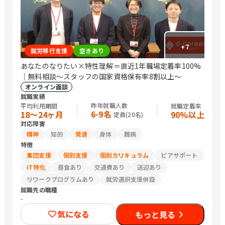
+
7
就労移行支援
空きあり
あなたのなりたい×特性理解＝直近1年職場定着率100%
｜無料相談～スタッフの国家資格保有率8割以上～
オンライン面談
就職実績
昨年就職人数
平均利用期間
就職定着率
6-9名
18〜24ヶ月
90%以上
定員(
20
名)
対応障害
精神
知的
発達
身体
難病
特徴
集団支援
個別支援
個別カリキュラム
ピアサポート
IT特化
昼食あり
交通費あり
送迎あり
リワークプログラムあり
就労選択支援併設
就職先の職種
-
気になる
もっと見る