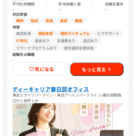
平均利用期間
昨年就職人数
就職定着率
-
-
-
対応障害
精神
知的
発達
身体
難病
特徴
集団支援
個別支援
個別カリキュラム
ピアサポート
IT特化
昼食あり
交通費あり
送迎あり
リワークプログラムあり
就労選択支援併設
就職先の職種
-
気になる
もっと見る
ディーキャリア春日部オフィス
東武スカイツリーライン・東武アーバンパークライン/春日部駅西
口から徒歩１分