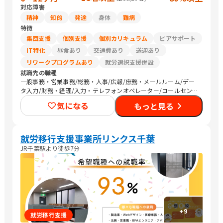
対応障害
精神
知的
発達
身体
難病
特徴
集団支援
個別支援
個別カリキュラム
ピアサポート
IT特化
昼食あり
交通費あり
送迎あり
リワークプログラムあり
就労選択支援併設
就職先の職種
一般事務・営業事務/総務・人事/広報/庶務・メールルーム/デー
タ入力/財務・経理/入力・テレフォンオペレーター/コールセンタ
ー/その他事務/梱包作業/検品/組立・組付け/その他軽作業/その
気になる
もっと見る
他営業/販売スタッフ・接客/バックヤード・商品管理/その他販
売/編集者/Web制作/DTPオペレーター/その他クリエイティブ/デ
ザイナー/ライター/メディア関連/SEプログラマ/セキュリティエ
ンジニア/ネットワークエンジニア/社内情報システム/その他IT/ヘ
就労移行支援事業所リンクス千葉
ルプデスク/ヘルスキーパー/看護師/介護職員・ヘルパー/清掃/警
JR千葉駅より徒歩7分
備
+
9
就労移行支援