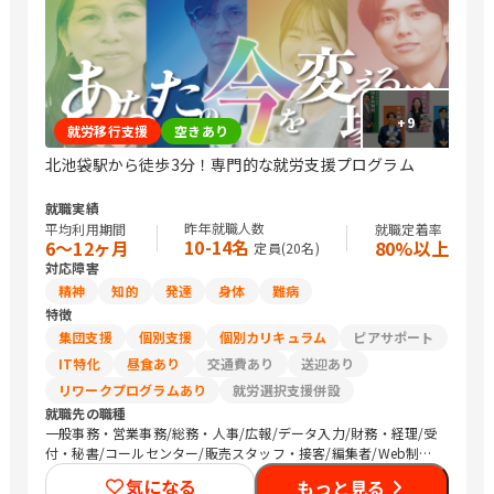
駅ー 東武東上線 北池袋駅 より徒歩3min JP埼京線 板橋駅 より徒
歩10min
+
9
就労移行支援
空きあり
北池袋駅から徒歩3分！専門的な就労支援プログラム
就職実績
昨年就職人数
平均利用期間
就職定着率
10-14名
6〜12ヶ月
80%以上
定員(
20
名)
対応障害
精神
知的
発達
身体
難病
特徴
集団支援
個別支援
個別カリキュラム
ピアサポート
IT特化
昼食あり
交通費あり
送迎あり
リワークプログラムあり
就労選択支援併設
就職先の職種
一般事務・営業事務/総務・人事/広報/データ入力/財務・経理/受
付・秘書/コールセンター/販売スタッフ・接客/編集者/Web制作/
その他クリエイティブ/デザイナー/ライター/SEプログラマ/CAD
気になる
もっと見る
オペレーター/介護職員・ヘルパー/保育士/農作業/マーケティン