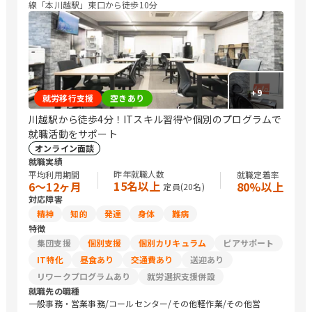
線「本川越駅」東口から徒歩10分
+
9
就労移行支援
空きあり
川越駅から徒歩4分！ITスキル習得や個別のプログラムで
就職活動をサポート
オンライン面談
就職実績
昨年就職人数
平均利用期間
就職定着率
15名以上
6〜12ヶ月
80%以上
定員(
20
名)
対応障害
精神
知的
発達
身体
難病
特徴
集団支援
個別支援
個別カリキュラム
ピアサポート
IT特化
昼食あり
交通費あり
送迎あり
リワークプログラムあり
就労選択支援併設
就職先の職種
一般事務・営業事務/コールセンター/その他軽作業/その他営