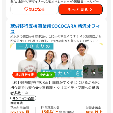
業/Web制作/デザイナー/CADオペレーター/介護職員・ヘルパー
気になる
もっと見る
就労移行支援事業所COCOCARA 所沢オフィ
ス
所沢駅の東口から徒歩2分、180mの事業所です！ 所沢駅東口から
所沢駅東口中央通りを直進。1つ目の曲がり角を左に曲がっていた
だいて、大通りから2つ目のビルが TOSHIビルになります。ビルの
右側、奥のエレベーターから5階がCOCOCARAになります(^^
+
9
就労移行支援
空きあり
【週1/短時間/在宅OK🌼】職員がすぐそばにいるからPC
初心者でも安心🐨✨事務職・クリエイティブ職への就職
者多数！🌸
オンライン面談
就職実績
昨年就職人数
平均利用期間
就職定着率
15名以上
6〜12ヶ月
80%以上
定員(
20
名)