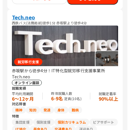
グ・広告関連
Tech.neo
西鉄バス(法務局前)徒歩1分 赤坂駅より徒歩4分
+
9
就労移行支援
赤坂駅から徒歩4分！IT特化型就労移行支援事業所
Tech.neo
オンライン面談
就職実績
昨年就職人数
平均利用期間
就職定着率
6-9名
6〜12ヶ月
90%以上
定員(
10
名)
対応障害
精神
知的
発達
身体
難病
特徴
集団支援
個別支援
個別カリキュラム
ピアサポート
IT特化
昼食あり
交通費あり
送迎あり