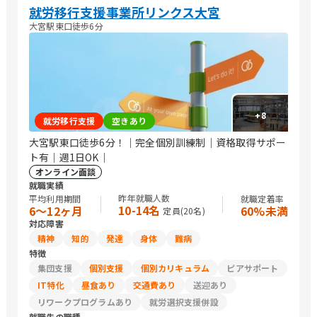
就労移行支援事業所リンクス大宮
大宮駅東口徒歩6分
+
8
就労移行支援
空きあり
大宮駅東口徒歩6分！｜完全個別訓練制｜資格取得サポー
ト有｜週1日OK｜
オンライン面談
就職実績
昨年就職人数
平均利用期間
就職定着率
10-14名
6〜12ヶ月
60%未満
定員(
20
名)
対応障害
精神
知的
発達
身体
難病
特徴
集団支援
個別支援
個別カリキュラム
ピアサポート
IT特化
昼食あり
交通費あり
送迎あり
リワークプログラムあり
就労選択支援併設
就職先の職種