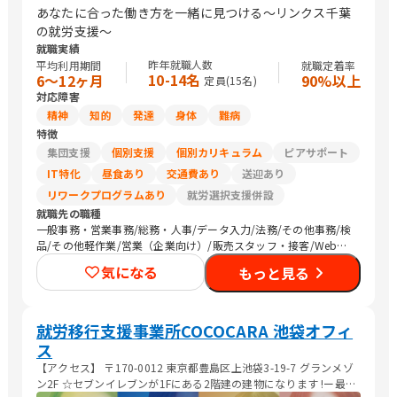
あなたに合った働き方を一緒に見つける〜リンクス千葉
の就労支援〜
就職実績
昨年就職人数
平均利用期間
就職定着率
10-14名
6〜12ヶ月
90%以上
定員(
15
名)
対応障害
精神
知的
発達
身体
難病
特徴
集団支援
個別支援
個別カリキュラム
ピアサポート
IT特化
昼食あり
交通費あり
送迎あり
リワークプログラムあり
就労選択支援併設
就職先の職種
一般事務・営業事務/総務・人事/データ入力/法務/その他事務/検
品/その他軽作業/営業（企業向け）/販売スタッフ・接客/Web制
作/デザイナー/清掃/農作業
気になる
もっと見る
就労移行支援事業所COCOCARA 池袋オフィ
ス
【アクセス】 〒170-0012 東京都豊島区上池袋3-19-7 グランメゾ
ン2F ☆セブンイレブンが1Fにある2階建の建物になります !ー最寄