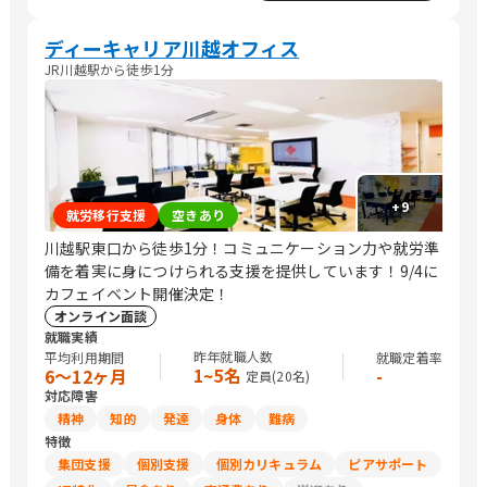
ディーキャリア川越オフィス
JR川越駅から徒歩1分
+
9
就労移行支援
空きあり
川越駅東口から徒歩1分！コミュニケーション力や就労準
備を着実に身につけられる支援を提供しています！9/4に
カフェイベント開催決定！
オンライン面談
就職実績
昨年就職人数
平均利用期間
就職定着率
1~5名
6〜12ヶ月
-
定員(
20
名)
対応障害
精神
知的
発達
身体
難病
特徴
集団支援
個別支援
個別カリキュラム
ピアサポート