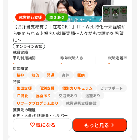
+
9
就労移行支援
空きあり
【お弁当支給有り｜在宅OK！】IT・Web特化☆未経験か
ら始められる♪幅広い就職実績〜人々がもつ諦めを希望
に〜
オンライン面談
就職実績
平均利用期間
昨年就職人数
就職定着率
-
-
-
対応障害
精神
知的
発達
身体
難病
特徴
集団支援
個別支援
個別カリキュラム
ピアサポート
IT特化
昼食あり
交通費あり
送迎あり
リワークプログラムあり
就労選択支援併設
就職先の職種
総務・人事/介護職員・ヘルパー
気になる
もっと見る