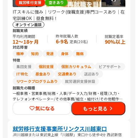
就労移行支援
空きあり
ITスキルに強み｜リワーク(復職支援)専門コースあり｜在
宅訓練OK｜昼食無料！
オンライン面談
就職実績
昨年就職人数
平均利用期間
就職定着率
6-9名
12〜18ヶ月
90%以上
定員(
20
名)
対応障害
精神
知的
発達
身体
難病
特徴
集団支援
個別支援
個別カリキュラム
ピアサポート
IT特化
昼食あり
交通費あり
送迎あり
リワークプログラムあり
就労選択支援併設
就職先の職種
一般事務・営業事務/総務・人事/データ入力/財務・経理/入力・
テレフォンオペレーター/その他事務/組立・組付け/その他軽作
業/生産・製造オペレーション/CADオペレーター/警備/農作業
気になる
もっと見る
就労移行支援事業所リンクス川越東口
JR川越線または東武東上線「川越駅」東口から徒歩4分 西武新宿