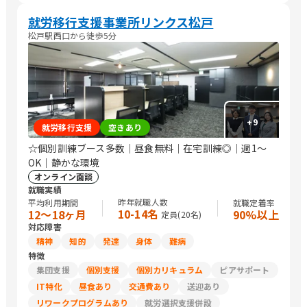
就労移行支援事業所リンクス松戸
松戸駅西口から徒歩5分
+
9
就労移行支援
空きあり
☆個別訓練ブース多数｜昼食無料｜在宅訓練◎｜週1〜
OK｜静かな環境
オンライン面談
就職実績
昨年就職人数
平均利用期間
就職定着率
10-14名
12〜18ヶ月
90%以上
定員(
20
名)
対応障害
精神
知的
発達
身体
難病
特徴
集団支援
個別支援
個別カリキュラム
ピアサポート
IT特化
昼食あり
交通費あり
送迎あり
リワークプログラムあり
就労選択支援併設