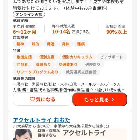
ムであなたの働きたいを実現します！！見学や体験も常
時受け付けております。（体験中もお弁当無料）
オンライン面談
就職実績
昨年就職人数
平均利用期間
就職定着率
10-14名
6〜12ヶ月
90%以上
定員(
15
名)
対応障害
精神
知的
発達
身体
難病
特徴
集団支援
個別支援
個別カリキュラム
ピアサポート
IT特化
昼食あり
交通費あり
送迎あり
リワークプログラムあり
就労選択支援併設
就職先の職種
一般事務・営業事務/総務・人事/庶務・メールルーム/データ入
力/財務・経理/その他事務/梱包作業/検品/組立・組付け/その他
軽作業/営業（個人向け）/販売スタッフ・接客/介護職員・ヘルパ
気になる
もっと見る
ー/その他専門職/清掃/トラック運転手/農作業
アクセルトライ おおた
JR大森駅から徒歩6分、京浜急行大森海岸駅から徒歩5分