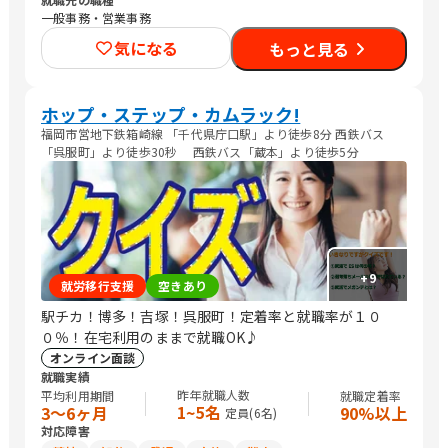
一般事務・営業事務
気になる
もっと見る
ホップ・ステップ・カムラック!
福岡市営地下鉄箱崎線 「千代県庁口駅」より徒歩8分 西鉄バス
「呉服町」より徒歩30秒 西鉄バス「蔵本」より徒歩5分
+
9
就労移行支援
空きあり
駅チカ！博多！吉塚！呉服町！定着率と就職率が１０
０％！在宅利用のままで就職OK♪
オンライン面談
就職実績
昨年就職人数
平均利用期間
就職定着率
1~5名
3〜6ヶ月
90%以上
定員(
6
名)
対応障害