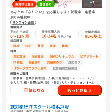
+
7
就労移行支援
空きあり
あなたの『なりたい』を応援します！就職率・定着率
100%継続中！
オンライン面談
就職実績
昨年就職人数
平均利用期間
就職定着率
10-14名
6〜12ヶ月
90%以上
定員(
20
名)
対応障害
精神
知的
発達
身体
難病
特徴
集団支援
個別支援
個別カリキュラム
ピアサポート
IT特化
昼食あり
交通費あり
送迎あり
リワークプログラムあり
就労選択支援併設
就職先の職種
一般事務・営業事務/総務・人事/広報/庶務・メールルーム/デー
タ入力/財務・経理/法務/受付・秘書/入力・テレフォンオペレー
ター/コールセンター/その他事務/梱包作業/検品/組立・組付け/
気になる
もっと見る
その他軽作業/営業（個人向け）/営業（企業向け）/その他営業/
販売スタッフ・接客/バックヤード・商品管理/その他販売/編集
者/Web制作/その他クリエイティブ/デザイナー/メディア関連/SE
プログラマ/ネットワークエンジニア/その他IT/ヘルプデスク/生
就労移行ITスクール横浜戸塚
産・製造技術/機械・電子機器設計/品質管理・生産管理・メンテ
JR戸塚駅、市営地下鉄戸塚駅 から徒歩8分