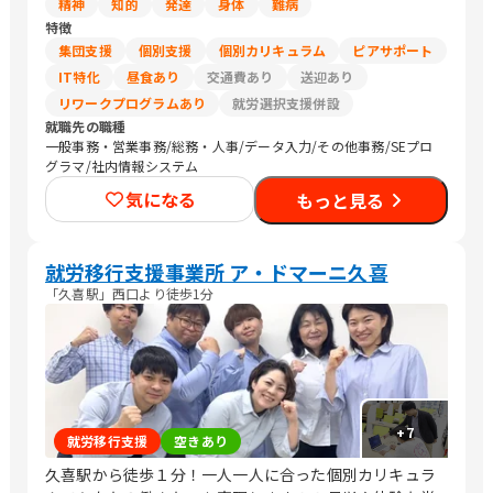
精神
知的
発達
身体
難病
特徴
集団支援
個別支援
個別カリキュラム
ピアサポート
IT特化
昼食あり
交通費あり
送迎あり
リワークプログラムあり
就労選択支援併設
就職先の職種
一般事務・営業事務/総務・人事/データ入力/その他事務/SEプロ
グラマ/社内情報システム
気になる
もっと見る
就労移行支援事業所 ア・ドマーニ久喜
「久喜駅」西口より徒歩1分
+
7
就労移行支援
空きあり
久喜駅から徒歩１分！一人一人に合った個別カリキュラ