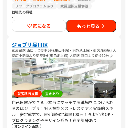
リワークプログラムあり
就労選択支援併設
就職先の職種
-
気になる
もっと見る
ジョブサ品川区
五反田駅 西口より徒歩5分(JR山手線・東急池上線・都営浅草線) 大
崎広小路駅より徒歩5分(東急池上線) 大崎駅 西口より徒歩10分(JR
山手線・JR埼京線・JR湘南新宿ライン・東京臨海高速鉄道)
+
9
就労移行支援
空きあり
自己理解ができる⇒本当にマッチする職場を見つけられ
るのはジョブサ！対人技能×ストレスケア×実践的スキ
ル＝安定就労で、直近職場定着率100％！PC初心者OK・
プログラミングやデザイン系も！在宅訓練あり
オンライン面談