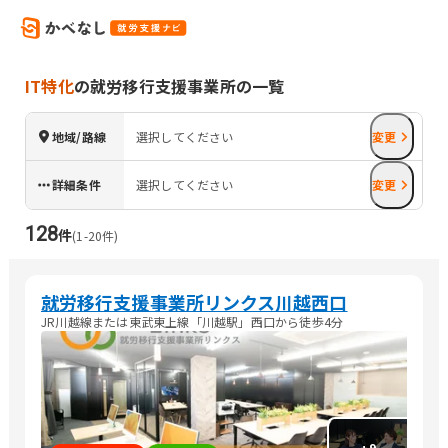
IT特化
の就労移行支援事業所の一覧
地域/路線
選択してください
変更
詳細条件
選択してください
変更
128
件
(
1
-
20
件)
就労移行支援事業所リンクス川越西口
JR川越線または東武東上線「川越駅」西口から徒歩4分
+
9