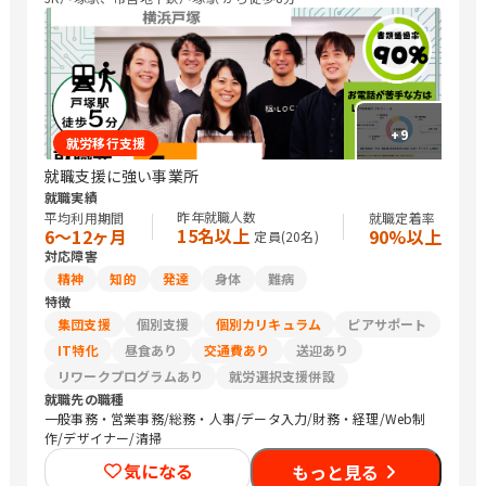
ナンス/建築土木設計・測量・積算・施工管理/生産・製造オペレ
ーション/CADオペレーター/その他技術/介護職員・ヘルパー/保
育士/美容師/ネイリスト/パティシエ/調理師/研究員/医療関連職/
その他専門職/清掃/警備/運搬従事者/トラック運転手/タクシー運
転手/農作業/マーケティング・広告関連/コンサルタント・企画関
連/その他
+
9
就労移行支援
就職支援に強い事業所
就職実績
昨年就職人数
平均利用期間
就職定着率
15名以上
6〜12ヶ月
90%以上
定員(
20
名)
対応障害
精神
知的
発達
身体
難病
特徴
集団支援
個別支援
個別カリキュラム
ピアサポート
IT特化
昼食あり
交通費あり
送迎あり
リワークプログラムあり
就労選択支援併設
就職先の職種
一般事務・営業事務/総務・人事/データ入力/財務・経理/Web制
作/デザイナー/清掃
気になる
もっと見る