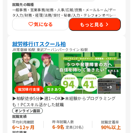
就職先の職種
一般事務・営業事務/総務・人事/広報/庶務・メールルーム/デー
タ入力/財務・経理/法務/受付・秘書/入力・テレフォンオペレー
ター/コールセンター/その他事務/梱包作業/検品/組立・組付け/
気になる
もっと見る
その他軽作業/営業（個人向け）/営業（企業向け）/その他営業/
販売スタッフ・接客/バックヤード・商品管理/その他販売/Web制
作/その他クリエイティブ/デザイナー/ライター/メディア関連/SE
プログラマ
就労移行ITスクール柏
JR常磐線 柏駅 東武アーバンパークライン 柏駅
+
9
就労移行支援
空きあり
▶柏駅徒歩5分▶週1～OK▶未経験からプログラミング
も！PCスキル活かした就職
オンライン面談
就職実績
昨年就職人数
平均利用期間
就職定着率
6-9名
6〜12ヶ月
90%以上
定員(
20
名)
対応障害