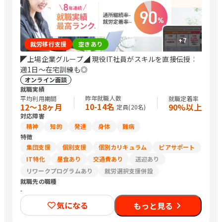
+
7
就労移行支援
空きあり
◤上場企業グループ◢ 現役IT社員がスキルを直接伝授╎
週1日～在宅訓練も◎
オンライン面談
就職実績
昨年就職人数
平均利用期間
就職定着率
10-14名
12〜18ヶ月
90%以上
定員(
20
名)
対応障害
精神
知的
発達
身体
難病
特徴
集団支援
個別支援
個別カリキュラム
ピアサポート
IT特化
昼食あり
交通費あり
送迎あり
リワークプログラムあり
就労選択支援併設
就職先の職種
-
気になる
もっと見る