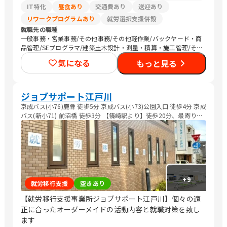
IT特化
昼食あり
交通費あり
送迎あり
リワークプログラムあり
就労選択支援併設
就職先の職種
一般事務・営業事務/その他事務/その他軽作業/バックヤード・商
品管理/SEプログラマ/建築土木設計・測量・積算・施工管理/その
他技術/医療関連職/その他専門職/清掃/運搬従事者
気になる
もっと見る
ジョブサポート江戸川
京成バス(小76)鹿骨 徒歩5分 京成バス(小73)公園入口 徒歩4分 京成
バス(新小71) 前沼橋 徒歩3分 【篠崎駅より】徒歩20分、最寄りバ
ス停(前沼橋)まで新小71系統京成バスにて5分 【小岩駅より】最寄
りバス停(公園入口)まで小73系統京成バスにて16分 【新小岩駅よ
り】最寄りバス停(前沼橋)まで新小71系統京成バスにて16分 【瑞
江駅より】最寄りバス停(鹿骨)まで小76系統京成バスにて
+
9
就労移行支援
空きあり
【就労移行支援事業所ジョブサポート江戸川】個々の適
正に合ったオーダーメイドの活動内容と就職対策を致し
ます