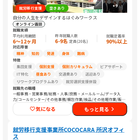
+
9
就労移行支援
空きあり
自分の人生をデザインするはぐみワークス
オンライン面談
就職実績
昨年就職人数
平均利用期間
就職定着率
6-9名
6〜12ヶ月
90%以上
定員(
20
名)
対応障害
精神
知的
発達
身体
難病
特徴
集団支援
個別支援
個別カリキュラム
ピアサポート
IT特化
昼食あり
交通費あり
送迎あり
リワークプログラムあり
就労選択支援併設
就職先の職種
一般事務・営業事務/総務・人事/庶務・メールルーム/データ入
力/コールセンター/その他事務/梱包作業/検品/その他軽作業/販
売スタッフ・接客/SEプログラマ/その他IT/ヘルプデスク/CADオ
気になる
もっと見る
ペレーター/介護職員・ヘルパー/清掃/警備/トラック運転手/その
他
就労移行支援事業所COCOCARA 所沢オフィ
ス