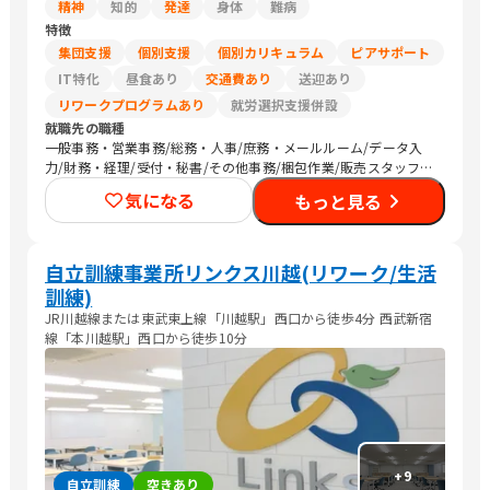
精神
知的
発達
身体
難病
特徴
集団支援
個別支援
個別カリキュラム
ピアサポート
IT特化
昼食あり
交通費あり
送迎あり
リワークプログラムあり
就労選択支援併設
就職先の職種
一般事務・営業事務/総務・人事/庶務・メールルーム/データ入
力/財務・経理/受付・秘書/その他事務/梱包作業/販売スタッフ・
接客/バックヤード・商品管理/編集者/Web制作/DTPオペレータ
気になる
もっと見る
ー/その他クリエイティブ/デザイナー/SEプログラマ/セキュリテ
ィエンジニア/ネットワークエンジニア/社内情報システム/CADオ
ペレーター/看護師/医療関連職/清掃/警備/農作業
自立訓練事業所リンクス川越(リワーク/生活
訓練)
JR川越線または東武東上線「川越駅」西口から徒歩4分 西武新宿
線「本川越駅」西口から徒歩10分
+
9
自立訓練
空きあり