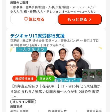
就職先の職種
一般事務・営業事務/総務・人事/広報/庶務・メールルーム/デー
タ入力/財務・経理/入力・テレフォンオペレーター/コールセンタ
ー/その他事務/梱包作業/検品/組立・組付け/その他軽作業/その
気になる
もっと見る
他営業/販売スタッフ・接客/バックヤード・商品管理/その他販
売/編集者/Web制作/DTPオペレーター/その他クリエイティブ/デ
ザイナー/ライター/メディア関連/SEプログラマ/セキュリティエ
ンジニア/ネットワークエンジニア/社内情報システム/その他IT/ヘ
デジキャリIT就労移行支援
ルプデスク/ヘルスキーパー/看護師/介護職員・ヘルパー/清掃/警
空港線／赤坂駅 徒歩８分 西鉄バス／天神北バス停 〜 長浜２丁目
備
乗車時間10分 (長浜２丁目より徒歩２分)
+
9
就労移行支援
空きあり
【お弁当支給有り｜在宅OK！】IT・Web特化☆未経験か
ら始められる♪幅広い就職実績〜人々がもつ諦めを希望
に〜
オンライン面談
就職実績
平均利用期間
昨年就職人数
就職定着率