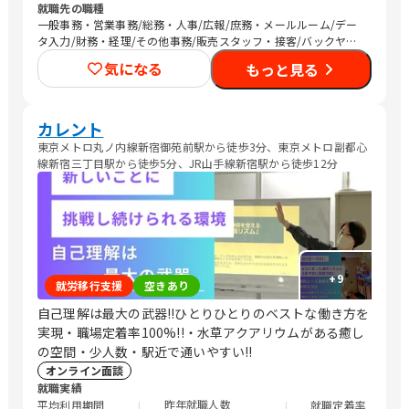
就職先の職種
一般事務・営業事務/総務・人事/広報/庶務・メールルーム/デー
タ入力/財務・経理/その他事務/販売スタッフ・接客/バックヤー
ド・商品管理/編集者/Web制作/デザイナー/SEプログラマ/社内情
気になる
もっと見る
報システム/その他IT/ヘルプデスク/建築土木設計・測量・積算・
施工管理/CADオペレーター/その他専門職/マーケティング・広告
関連
カレント
東京メトロ丸ノ内線新宿御苑前駅から徒歩3分、東京メトロ副都心
線新宿三丁目駅から徒歩5分、JR山手線新宿駅から徒歩12分
+
9
就労移行支援
空きあり
自己理解は最大の武器!!ひとりひとりのベストな働き方を
実現・職場定着率100%!!・水草アクアリウムがある癒し
の空間・少人数・駅近で通いやすい!!
オンライン面談
就職実績
昨年就職人数
平均利用期間
就職定着率