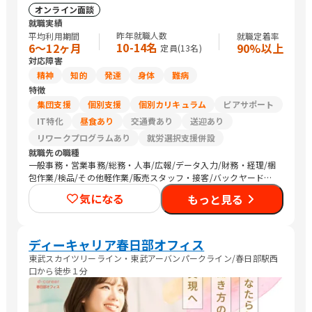
オンライン面談
就職実績
昨年就職人数
平均利用期間
就職定着率
10-14名
6〜12ヶ月
90%以上
定員(
13
名)
対応障害
精神
知的
発達
身体
難病
特徴
集団支援
個別支援
個別カリキュラム
ピアサポート
IT特化
昼食あり
交通費あり
送迎あり
リワークプログラムあり
就労選択支援併設
就職先の職種
一般事務・営業事務/総務・人事/広報/データ入力/財務・経理/梱
包作業/検品/その他軽作業/販売スタッフ・接客/バックヤード・
商品管理/メディア関連/医療関連職/清掃/その他
気になる
もっと見る
ディーキャリア春日部オフィス
東武スカイツリーライン・東武アーバンパークライン/春日部駅西
口から徒歩１分