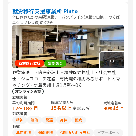
者/Web制作/その他クリエイティブ/デザイナー/メディア関連/SE
プログラマ/ネットワークエンジニア/その他IT/ヘルプデスク/生
就労移行支援事業所 Pinto
産・製造技術/機械・電子機器設計/品質管理・生産管理・メンテ
流山おおたかの森駅(東武アーバンパライン(東武野田線)、つくば
ナンス/建築土木設計・測量・積算・施工管理/生産・製造オペレ
エクスプレス線)徒歩2分
ーション/CADオペレーター/その他技術/介護職員・ヘルパー/保
育士/美容師/ネイリスト/パティシエ/調理師/研究員/医療関連職/
その他専門職/清掃/警備/運搬従事者/トラック運転手/タクシー運
転手/農作業/マーケティング・広告関連/コンサルタント・企画関
連/その他
+
7
就労移行支援
空きあり
作業療法士・臨床心理士・精神保健福祉士・社会福祉
士・ジョブコーチ在籍｜専門職の根拠あるサポートとマ
ッチング・定着実績｜週1通所～OK
オンライン面談
就職実績
昨年就職人数
平均利用期間
就職定着率
15名以上
12〜18ヶ月
90%以上
定員(
20
名)
対応障害
精神
知的
発達
身体
難病
特徴
集団支援
個別支援
個別カリキュラム
ピアサポート