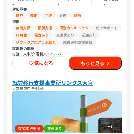
-
-
-
対応障害
精神
知的
発達
身体
難病
特徴
集団支援
個別支援
個別カリキュラム
ピアサポート
IT特化
昼食あり
交通費あり
送迎あり
リワークプログラムあり
就労選択支援併設
就職先の職種
総務・人事/介護職員・ヘルパー
気になる
もっと見る
就労移行支援事業所リンクス大宮
大宮駅東口徒歩6分
+
8
就労移行支援
空きあり