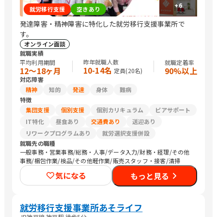
+
6
就労移行支援
空きあり
発達障害・精神障害に特化した就労移行支援事業所で
す。
オンライン面談
就職実績
昨年就職人数
平均利用期間
就職定着率
10-14名
12〜18ヶ月
90%以上
定員(
20
名)
対応障害
精神
知的
発達
身体
難病
特徴
集団支援
個別支援
個別カリキュラム
ピアサポート
IT特化
昼食あり
交通費あり
送迎あり
リワークプログラムあり
就労選択支援併設
就職先の職種
一般事務・営業事務/総務・人事/データ入力/財務・経理/その他
事務/梱包作業/検品/その他軽作業/販売スタッフ・接客/清掃
気になる
もっと見る
就労移行支援事業所あそライフ
JR神戸線 神戸駅 徒歩5分