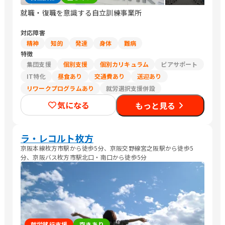
就職・復職を意識する自立訓練事業所
対応障害
精神
知的
発達
身体
難病
特徴
集団支援
個別支援
個別カリキュラム
ピアサポート
IT特化
昼食あり
交通費あり
送迎あり
リワークプログラムあり
就労選択支援併設
気になる
もっと見る
ラ・レコルト枚方
京阪本線枚方市駅から徒歩5分、京阪交野線宮之阪駅から徒歩5
分、京阪バス枚方市駅北口・南口から徒歩5分
就労移行支援
空きあり