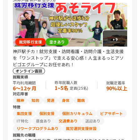
+
9
就労移行支援
空きあり
神戸駅チカ！就労支援・訪問看護・訪問介護・生活支援
を「ワンストップ」で支える安心感！人生まるっとアソ
ビゴエグループにお任せあれ！
オンライン面談
就職実績
昨年就職人数
平均利用期間
就職定着率
1~5名
6〜12ヶ月
90%以上
定員(
25
名)
対応障害
精神
知的
発達
身体
難病
特徴
集団支援
個別支援
個別カリキュラム
ピアサポート
IT特化
昼食あり
交通費あり
送迎あり
リワークプログラムあり
就労選択支援併設
就職先の職種