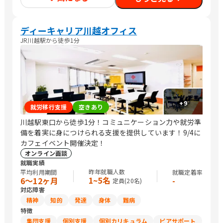
ー/その他専門職/清掃/トラック運転手/農作業
ディーキャリア川越オフィス
JR川越駅から徒歩1分
+
9
就労移行支援
空きあり
川越駅東口から徒歩1分！コミュニケーション力や就労準
備を着実に身につけられる支援を提供しています！9/4に
カフェイベント開催決定！
オンライン面談
就職実績
昨年就職人数
平均利用期間
就職定着率
1~5名
6〜12ヶ月
-
定員(
20
名)
対応障害
精神
知的
発達
身体
難病
特徴
集団支援
個別支援
個別カリキュラム
ピアサポート