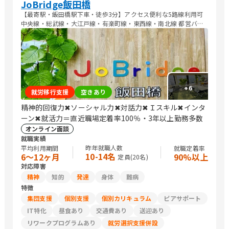
JoBridge飯田橋
【最寄駅・飯田橋駅下車・徒歩3分】アクセス便利な5路線利用可
中央線・総武線・大江戸線・有楽町線・東西線・南北線 都営バス:
飯64 【飯田橋】下車・徒歩1分 三田線【春日駅】下車・徒歩12分
こちらからも利用可
+
6
就労移行支援
空きあり
精神的回復力✖ソーシャル力✖対話力✖Ｉスキル✖インタ
ーン✖就活力＝直近職場定着率100％・3年以上勤務多数
オンライン面談
就職実績
昨年就職人数
平均利用期間
就職定着率
10-14名
6〜12ヶ月
90%以上
定員(
20
名)
対応障害
精神
知的
発達
身体
難病
特徴
集団支援
個別支援
個別カリキュラム
ピアサポート
IT特化
昼食あり
交通費あり
送迎あり
リワークプログラムあり
就労選択支援併設