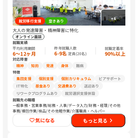
+
6
就労移行支援
空きあり
大人の発達障害・精神障害に特化
オンライン面談
就職実績
昨年就職人数
平均利用期間
就職定着率
6-9名
6〜12ヶ月
90%以上
定員(
20
名)
対応障害
精神
知的
発達
身体
難病
特徴
集団支援
個別支援
個別カリキュラム
ピアサポート
IT特化
昼食あり
交通費あり
送迎あり
リワークプログラムあり
就労選択支援併設
就職先の職種
一般事務・営業事務/総務・人事/データ入力/財務・経理/その他
事務/梱包作業/検品/その他軽作業/介護職員・ヘルパー
気になる
もっと見る