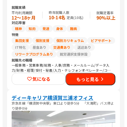
就職実績
昨年就職人数
平均利用期間
就職定着率
10-14名
12〜18ヶ月
90%以上
定員(
10
名)
対応障害
精神
知的
発達
身体
難病
特徴
集団支援
個別支援
個別カリキュラム
ピアサポート
IT特化
昼食あり
交通費あり
送迎あり
リワークプログラムあり
就労選択支援併設
就職先の職種
一般事務・営業事務/総務・人事/庶務・メールルーム/データ入
力/財務・経理/受付・秘書/入力・テレフォンオペレーター/コー
ルセンター/その他事務/梱包作業/その他軽作業/その他専門職/清
気になる
もっと見る
掃/警備/農作業
ディーキャリア横須賀三浦オフィス
京急本線「横須賀中央駅」東口より徒歩5分 「大滝町」バス停よ
り徒歩0分