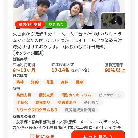
+
7
就労移行支援
空きあり
久喜駅から徒歩１分！一人一人に合った個別カリキュラ
ムであなたの働きたいを実現します！！見学や体験も常
時受け付けております。（体験中もお弁当無料）
オンライン面談
就職実績
昨年就職人数
平均利用期間
就職定着率
10-14名
6〜12ヶ月
90%以上
定員(
15
名)
対応障害
精神
知的
発達
身体
難病
特徴
集団支援
個別支援
個別カリキュラム
ピアサポート
IT特化
昼食あり
交通費あり
送迎あり
リワークプログラムあり
就労選択支援併設
就職先の職種
一般事務・営業事務/総務・人事/庶務・メールルーム/データ入
力/財務・経理/その他事務/梱包作業/検品/組立・組付け/その他
軽作業/営業（個人向け）/販売スタッフ・接客/介護職員・ヘルパ
気になる
もっと見る