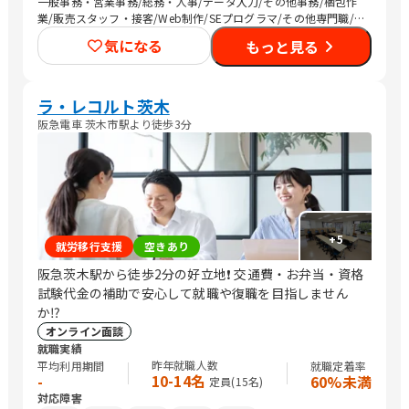
一般事務・営業事務/総務・人事/データ入力/その他事務/梱包作
業/販売スタッフ・接客/Web制作/SEプログラマ/その他専門職/清
掃/農作業
気になる
もっと見る
ラ・レコルト茨木
阪急電車 茨木市駅より徒歩3分
+
5
就労移行支援
空きあり
阪急茨木駅から徒歩2分の好立地❗️ 交通費・お弁当・資格
試験代金の補助で安心して就職や復職を目指しません
か⁉️
オンライン面談
就職実績
昨年就職人数
平均利用期間
就職定着率
10-14名
-
60%未満
定員(
15
名)
対応障害