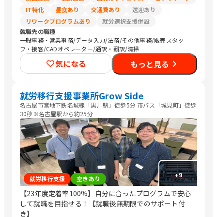
IT特化
昼食あり
交通費あり
送迎あり
リワークプログラムあり
就労選択支援併設
就職先の職種
一般事務・営業事務/データ入力/法務/その他事務/販売スタッ
フ・接客/CADオペレーター/通訳・翻訳/清掃
気になる
もっと見る
就労移行支援事業所Grow Side
名古屋市営地下鉄名城線「黒川駅」徒歩5分 市バス「城見町」徒歩
30秒※名古屋駅から約25分
+
9
就労移行支援
空きあり
【23年度定着率100%】自分に合ったプログラムで安心
して就職を目指せる！【就職後無期限でのサポート付
き】