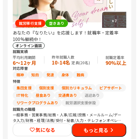
+
7
就労移行支援
空きあり
あなたの『なりたい』を応援します！就職率・定着率
100%継続中！
オンライン面談
就職実績
昨年就職人数
平均利用期間
就職定着率
10-14名
6〜12ヶ月
90%以上
定員(
20
名)
対応障害
精神
知的
発達
身体
難病
特徴
集団支援
個別支援
個別カリキュラム
ピアサポート
IT特化
昼食あり
交通費あり
送迎あり
リワークプログラムあり
就労選択支援併設
就職先の職種
一般事務・営業事務/総務・人事/広報/庶務・メールルーム/デー
タ入力/財務・経理/法務/受付・秘書/入力・テレフォンオペレー
ター/コールセンター/その他事務/梱包作業/検品/組立・組付け/
気になる
もっと見る
その他軽作業/営業（個人向け）/営業（企業向け）/その他営業/
販売スタッフ・接客/バックヤード・商品管理/その他販売/編集