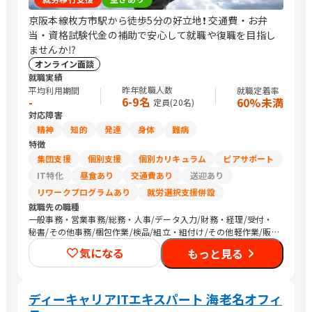
京阪本線枚方市駅から徒歩5分の好立地❗️ 交通費・お弁
当・資格試験代金の補助で安心して就職や復職を目指し
ませんか⁉️
オンライン面談
就職実績
昨年就職人数
平均利用期間
就職定着率
6-9名
-
60%未満
定員(
20
名)
対応障害
精神
知的
発達
身体
難病
特徴
集団支援
個別支援
個別カリキュラム
ピアサポート
IT特化
昼食あり
交通費あり
送迎あり
リワークプログラムあり
就労選択支援併設
就職先の職種
一般事務・営業事務/総務・人事/データ入力/財務・経理/受付・
秘書/その他事務/梱包作業/検品/組立・組付け/その他軽作業/販
売スタッフ・接客/バックヤード・商品管理/看護師/介護職員・ヘ
気になる
もっと見る
ルパー/清掃/運搬従事者
ディーキャリアITエキスパート 海老名オフィ