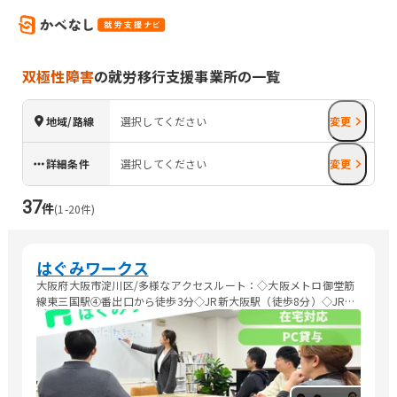
双極性障害
の就労移行支援事業所の一覧
地域/路線
選択してください
変更
詳細条件
選択してください
変更
37
件
(
1
-
20
件)
はぐみワークス
大阪府大阪市淀川区/多様なアクセスルート：◇大阪メトロ御堂筋
線東三国駅④番出口から徒歩3分◇JR新大阪駅（徒歩8分）◇JR東
淀川駅（徒歩７分）