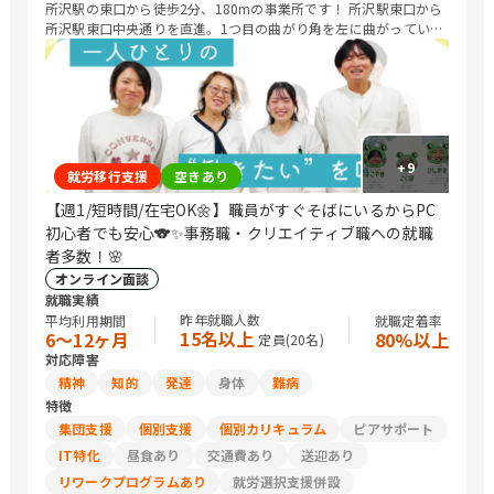
所沢駅の東口から徒歩2分、180mの事業所です！ 所沢駅東口から
所沢駅東口中央通りを直進。1つ目の曲がり角を左に曲がっていた
だいて、大通りから2つ目のビルが TOSHIビルになります。ビルの
右側、奥のエレベーターから5階がCOCOCARAになります(^^
+
9
就労移行支援
空きあり
【週1/短時間/在宅OK🌼】職員がすぐそばにいるからPC
初心者でも安心🐨✨事務職・クリエイティブ職への就職
者多数！🌸
オンライン面談
就職実績
昨年就職人数
平均利用期間
就職定着率
15名以上
6〜12ヶ月
80%以上
定員(
20
名)
対応障害
精神
知的
発達
身体
難病
特徴
集団支援
個別支援
個別カリキュラム
ピアサポート
IT特化
昼食あり
交通費あり
送迎あり
リワークプログラムあり
就労選択支援併設