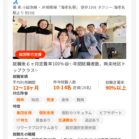
ス
電 車:小田急線・JR相模線「海老名駅」 徒歩10分 タクシー:海老名
駅より 約3分
+
3
就労移行支援
就職後６ヶ月定着率100％😄✨年間就職者数、県央地区ト
ップクラス✨
就職実績
昨年就職人数
平均利用期間
就職定着率
10-14名
12〜18ヶ月
90%以上
定員(
20
名)
対応障害
精神
知的
発達
身体
難病
特徴
集団支援
個別支援
個別カリキュラム
ピアサポート
IT特化
昼食あり
交通費あり
送迎あり
リワークプログラムあり
就労選択支援併設
就職先の職種