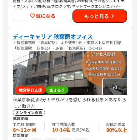
総務・人事/広報/財務・経理/編集者/Web制作/その他クリエイテ
ィブ/メディア関連/SEプログラマ/ネットワークエンジニア/その
他IT/ヘルプデスク/看護師/介護職員・ヘルパー/医療関連職/その
気になる
もっと見る
他専門職/マーケティング・広告関連
ディーキャリア 秋葉原オフィス
・都営新宿線 「岩本町駅」 より徒歩1分 ・東京メトロ日比谷線
「秋葉原駅」 徒歩2分 ・JR線 「秋葉原駅」 徒歩4分
+
3
就労移行支援
空きあり
秋葉原駅徒歩2分！やりがいを感じられる仕事×あなたら
しい働き方
オンライン面談
就職実績
昨年就職人数
平均利用期間
就職定着率
10-14名
6〜12ヶ月
90%以上
定員(
20
名)
対応障害