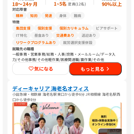
1~5名
18〜24ヶ月
90%以上
定員(
12
名)
対応障害
精神
知的
発達
身体
難病
特徴
集団支援
個別支援
個別カリキュラム
ピアサポート
IT特化
昼食あり
交通費あり
送迎あり
リワークプログラムあり
就労選択支援併設
就職先の職種
一般事務・営業事務/総務・人事/庶務・メールルーム/データ入
力/その他事務/その他軽作業/医療関連職/農作業/その他
気になる
もっと見る
ディーキャリア 海老名オフィス
小田急線・相鉄線 海老名駅東口から徒歩6分 JR相模線 海老名駅西
口から徒歩8分