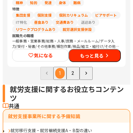
精神
知的
発達
身体
難病
特徴
集団支援
個別支援
個別カリキュラム
ピアサポート
IT特化
昼食あり
交通費あり
送迎あり
リワークプログラムあり
就労選択支援併設
就職先の職種
一般事務・営業事務/総務・人事/庶務・メールルーム/データ入
力/受付・秘書/その他事務/梱包作業/検品/組立・組付け/その他
軽作業/介護職員・ヘルパー/清掃/運搬従事者/農作業
気になる
もっと見る
1
2
就労支援に関するお役立ちコンテン
ツ
共通
就労支援事業所に関する予備知識
就労移行支援・就労継続支援A・B型の違い