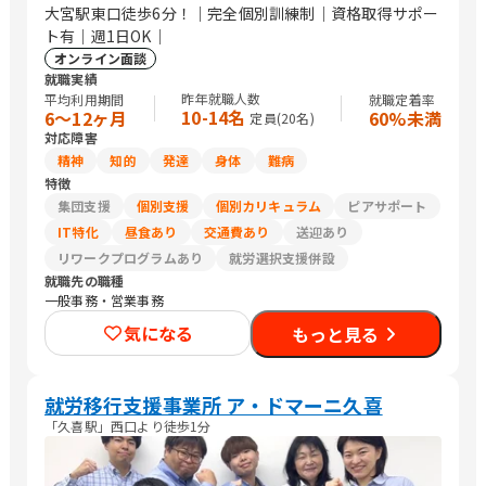
大宮駅東口徒歩6分！｜完全個別訓練制｜資格取得サポー
ト有｜週1日OK｜
オンライン面談
就職実績
昨年就職人数
平均利用期間
就職定着率
10-14名
6〜12ヶ月
60%未満
定員(
20
名)
対応障害
精神
知的
発達
身体
難病
特徴
集団支援
個別支援
個別カリキュラム
ピアサポート
IT特化
昼食あり
交通費あり
送迎あり
リワークプログラムあり
就労選択支援併設
就職先の職種
一般事務・営業事務
気になる
もっと見る
就労移行支援事業所 ア・ドマーニ久喜
「久喜駅」西口より徒歩1分