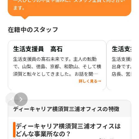
ます。
在籍中のスタッフ
生活支援員 高石
生活支援
生活支援員の髙石未来です。主人の転勤
生活支援員
で、山梨、徳島、京都、和歌山、そして横
出身です。 
須賀と転々としてきました。 お話を聞く
店長、営業
こと、お話をすることも好きです。みなさ
た。 趣味は
詳しく見る
→
まとお話するなかで皆様に合ったよりよ
他には野球
い生活に近づけるよう支援していきたい
います。 自
と思っています。
し、皆様の
ディーキャリア横須賀三浦オフィスの特徴
に一緒に頑
ディーキャリア横須賀三浦オフィスは
どんな事業所なの？