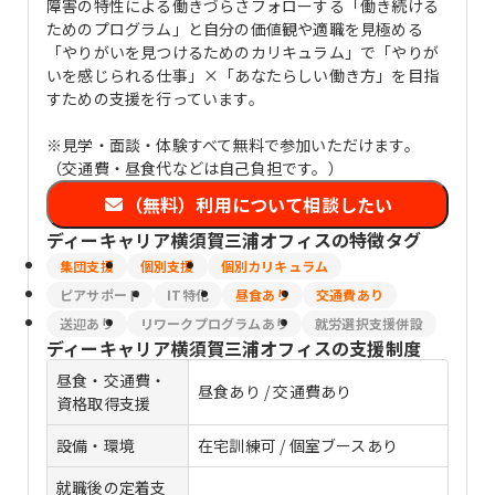
障害の特性による働きづらさフォローする「働き続ける
ためのプログラム」と自分の価値観や適職を見極める
「やりがいを見つけるためのカリキュラム」で「やりが
いを感じられる仕事」×「あなたらしい働き方」を目指
すための支援を行っています。
※見学・面談・体験すべて無料で参加いただけます。
（交通費・昼食代などは自己負担です。）
（無料）利用について相談したい
ディーキャリア横須賀三浦オフィス
の特徴タグ
集団支援
個別支援
個別カリキュラム
ピアサポート
IT特化
昼食あり
交通費あり
送迎あり
リワークプログラムあり
就労選択支援併設
ディーキャリア横須賀三浦オフィス
の支援制度
昼食・交通費・
昼食あり / 交通費あり
資格取得支援
設備・環境
在宅訓練可 / 個室ブースあり
就職後の定着支