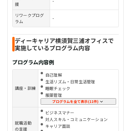
-
援
リワークプログ
-
ラム
ディーキャリア横須賀三浦オフィスで
実施しているプログラム内容
プログラム内容例
自己理解
生活リズム・日常生活管理
講座・訓練
睡眠チェック
服薬管理
感情コントロール
プログラムを全て表示(11件)
ストレス管理
ビジネスマナー
パソコンの基礎スキル
対人スキル・コミュニケーション
事務スキル
就職活動
キャリア⾯談
在宅ワークスキル
の支援