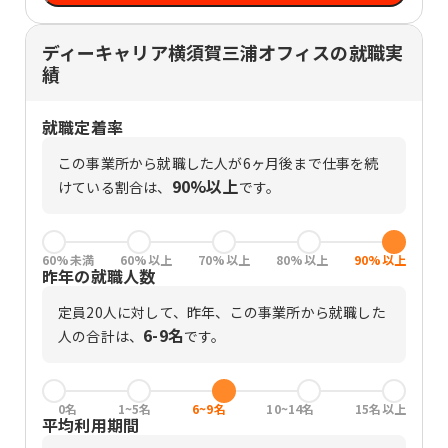
ディーキャリア横須賀三浦オフィスの就職実
績
就職定着率
この事業所から就職した人が6ヶ月後まで仕事を続
90%以上
けている割合は、
です。
60%未満
60%以上
70%以上
80%以上
90%以上
昨年の就職人数
定員
20
人に対して、昨年、この事業所から就職した
6-9名
人の合計は、
です。
0名
1~5名
6~9名
10~14名
15名以上
平均利用期間