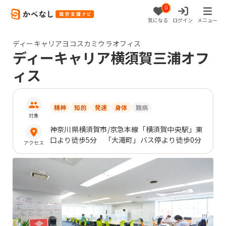
0
気になる
ログイン
メニュー
ディーキャリアヨコスカミウラオフィス
ディーキャリア横須賀三浦オフ
ィス
精神
知的
発達
身体
難病
対象
神奈川県
横須賀市
/京急本線「横須賀中央駅」東
口より徒歩5分 「大滝町」バス停より徒歩0分
アクセス