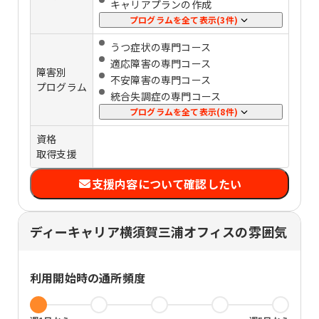
キャリアプランの作成
会計・経理
応募書類添削
プログラムを全て表示(3件)
ものづくり
⾯接練習
認知行動療法
うつ症状の専門コース
企業実習
タスク・時間管理
適応障害の専門コース
障害別
傾聴力
不安障害の専門コース
プログラム
他者理解
統合失調症の専門コース
強迫性障害の専門コース
プログラムを全て表示(8件)
パニック障害の専門コース
資格
双極性障害の専門コース
取得支援
LDの専門コース
ASDの専門コース
支援内容について確認したい
ADHDの専門コース
高次脳機能障害の専門コース
知的障害の専門コース
ディーキャリア横須賀三浦オフィスの雰囲気
利用開始時の通所頻度