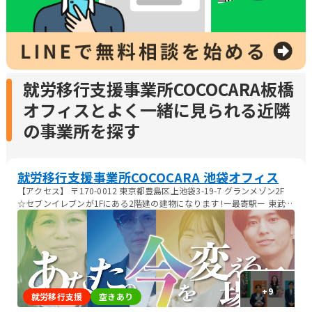
就労移行支援事業所COCOCARA板橋
オフィスとよく一緒に見られる近隣
の事業所を探す
就労移行支援事業所COCOCARA 池袋オフィス
【アクセス】 〒170-0012 東京都豊島区上池袋3-19-7 グランメゾン2F
☆セブンイレブンが1Fにある2階建の建物になります !ー最寄駅ー 東武東
上線 北池袋駅 より徒歩3min JP埼京線 板橋駅 より徒歩10min
+
9
就労移行支援
空きあり