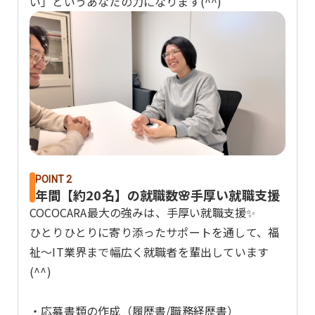
い」というあなたの力になります(^^)
POINT 2
年間【約20名】の就職数🌸手厚い就職支援
COCOCARA最大の強みは、手厚い就職支援✨
ひとりひとりに寄り添ったサポートを通して、福
祉～IT業界まで幅広く就職者を輩出しています
(^^)
・応募書類の作成（履歴書/職務経歴書）