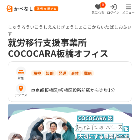
0
気になる
ログイン
メニュー
しゅうろういこうしえんじぎょうしょここからいたばしおふぃ
す
就労移行支援事業所
COCOCARA板橋オフィス
精神
知的
発達
身体
難病
対象
東京都
板橋区
/板橋区役所前駅から徒歩1分
アクセス