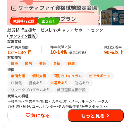
+
9
就労移行支援
空きあり
就労移行支援サービスLinkキャリアサポートセンター
オンライン面談
就職実績
昨年就職人数
平均利用期間
就職定着率
10-14名
12〜18ヶ月
90%以上
定員(
20
名)
対応障害
精神
知的
発達
身体
難病
特徴
集団支援
個別支援
個別カリキュラム
ピアサポート
IT特化
昼食あり
交通費あり
送迎あり
リワークプログラムあり
就労選択支援併設
就職先の職種
一般事務・営業事務/総務・人事/庶務・メールルーム/データ入
力/財務・経理/コールセンター/その他軽作業/販売スタッフ・接
客/バックヤード・商品管理/Web制作/ネットワークエンジニア/
気になる
もっと見る
社内情報システム/その他IT/ヘルプデスク/CADオペレーター/研究
員/清掃