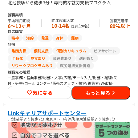
北池袋駅から徒歩3分！専門的な就労支援プログラム
就職実績
昨年就職人数
平均利用期間
就職定着率
10-14名
6〜12ヶ月
80%以上
定員(
20
名)
対応障害
精神
知的
発達
身体
難病
特徴
集団支援
個別支援
個別カリキュラム
ピアサポート
IT特化
昼食あり
交通費あり
送迎あり
リワークプログラムあり
就労選択支援併設
就職先の職種
一般事務・営業事務/総務・人事/広報/データ入力/財務・経理/受
付・秘書/コールセンター/販売スタッフ・接客/編集者/Web制作/
その他クリエイティブ/デザイナー/ライター/SEプログラマ/CAD
気になる
もっと見る
オペレーター/介護職員・ヘルパー/保育士/農作業/マーケティン
グ・広告関連
Linkキャリアサポートセンター
JR池袋駅より徒歩7分 東京メトロ有楽町線東池袋駅より徒歩3分