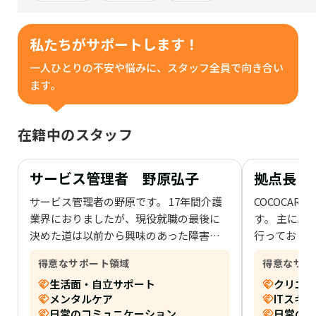
私たちがサポートします！
一人ひとりの不安や悩みに、スタッフ全員で向き合い
ます。
在籍中のスタッフ
サービス管理者 野原弘子
拠点長 
サービス管理者の野原です。 17年間介護
COCOCA
業界におりましたが、現役就職の最後に
す。 主にA
決めた道は以前から興味のあった障害福
行っておりま
祉サービスでした。学生時代からのアル
影と、写真
得意なサポート領域
得意なサポ
バイト歴も含めると証券会社、飲食関
数々の実務経
生活面・自立サポート
クリエイ
係、塾講師など様々な仕事を経験してき
経験も活か
メンタルケア
ITスキル
ました。 趣味はスキー、旅行、K-POP、
サポートを
日常のコミュニケーション
日常の