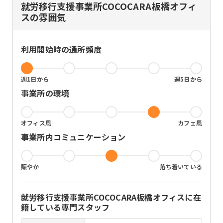
就労移行支援事業所COCOCARA板橋オフィ
Photoshopクリエイター能力認定試
清掃
スの雰囲気
験
運動・ストレッチ
秘書検定
SST（対人関係や社会生活に必要なス
FP技能士
キルを身に付ける訓練）
利用開始時の通所頻度
その他資格
タスク・時間管理
傾聴力
他者理解
週1日から
週5日から
体力づくり
事業所の環境
趣味発掘
オフィス風
カフェ風
事業所内コミュニケーション
賑やか
落ち着いている
就労移行支援事業所COCOCARA板橋オフィス
に在
籍している専門スタッフ