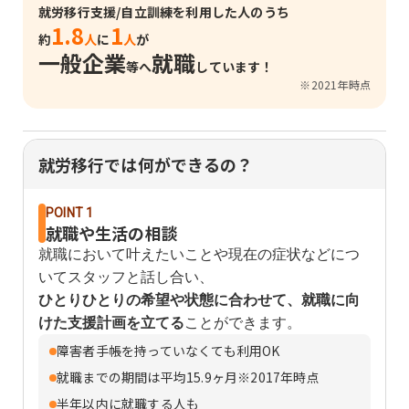
就労移行支援/自立訓練を利用した人のうち
1.8
1
約
人
に
人
が
一般企業
就職
等へ
しています！
※2021年時点
就労移行では何ができるの？
POINT 1
就職や生活の相談
就職において叶えたいことや現在の症状などにつ
いてスタッフと話し合い、
ひとりひとりの希望や状態に合わせて、就職に向
けた支援計画を立てる
ことができます。
障害者手帳を持っていなくても利用OK
就職までの期間は平均15.9ヶ月※2017年時点
半年以内に就職する人も