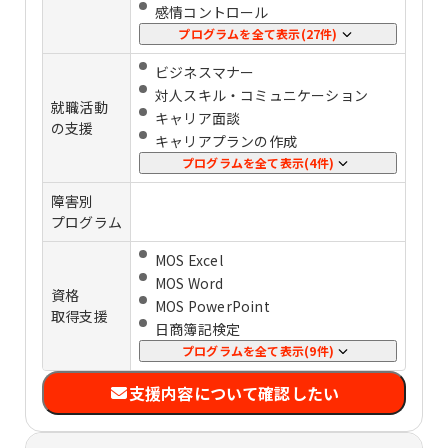
感情コントロール
ストレス管理
プログラムを全て表示(27件)
パソコンの基礎スキル
ビジネスマナー
事務スキル
対人スキル・コミュニケーション
在宅ワークスキル
就職活動
キャリア⾯談
会計・経理
の支援
キャリアプランの作成
プログラミング
応募書類添削
プログラムを全て表示(4件)
HTML・CSS
⾯接練習
JavaScript
障害別
定着支援
PHP
プログラム
企業実習
Webデザイン
MOS Excel
イラスト
MOS Word
ライティング
資格
MOS PowerPoint
動画編集
取得支援
日商簿記検定
マーケティング
介護福祉士
プログラムを全て表示(9件)
データ分析
ビジネス会計基礎
Photoshop
支援内容について確認したい
TOEIC
Illustrator
ITパスポート
WordPress
Illustratorクリエイター能力認定試験
CAD