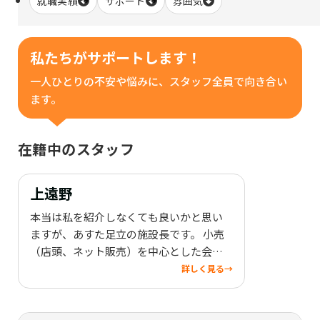
就職実績
サポート
雰囲気
私たちがサポートします！
一人ひとりの不安や悩みに、スタッフ全員で向き合い
ます。
在籍中のスタッフ
上遠野
本当は私を紹介しなくても良いかと思い
ますが、あすた足立の施設長です。 小売
（店頭、ネット販売）を中心とした会社
の代表を努めていました。 現在も福祉事
詳しく見る
→
業と平行して宅配水事業を展開していま
す。長年、人事に携わり、代表として従業
員とともに事業運営していましたので就