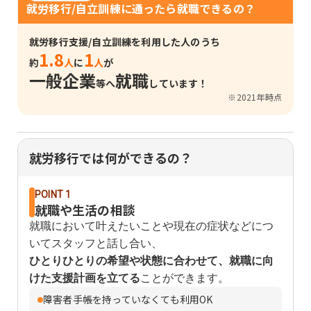
就労移行/自立訓練に通ったら就職できるの？
就労移行支援/自立訓練を利用した人のうち
1.8
1
約
人
に
人
が
一般企業
就職
等へ
しています！
※2021年時点
就労移行では何ができるの？
POINT 1
就職や生活の相談
就職において叶えたいことや現在の症状などにつ
いてスタッフと話し合い、
ひとりひとりの希望や状態に合わせて、就職に向
けた支援計画を立てる
ことができます。
障害者手帳を持っていなくても利用OK