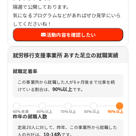
隔週で公開しております。
気になるプログラムなどがあればぜひ見学にいら
してくださいね！
活動内容を確認したい
就労移行支援事業所 あすた足立の就職実績
就職定着率
この事業所から就職した人が6ヶ月後まで仕事を続
90%以上
けている割合は、
です。
60%未満
60%以上
70%以上
80%以上
90%以上
昨年の就職人数
定員
20
人に対して、昨年、この事業所から就職した
10-14名
人の合計は、
です。