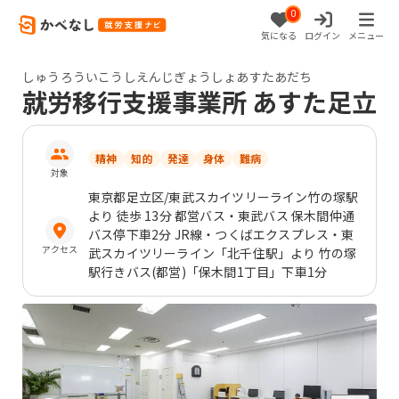
0
気になる
ログイン
メニュー
しゅうろういこうしえんじぎょうしょあすたあだち
就労移行支援事業所 あすた足立
精神
知的
発達
身体
難病
対象
東京都
足立区
/東武スカイツリーライン竹の塚駅
より 徒歩 13分 都営バス・東武バス 保木間仲通
バス停下車2分 JR線・つくばエクスプレス・東
アクセス
武スカイツリーライン「北千住駅」より 竹の塚
駅行きバス(都営)「保木間1丁目」下車1分