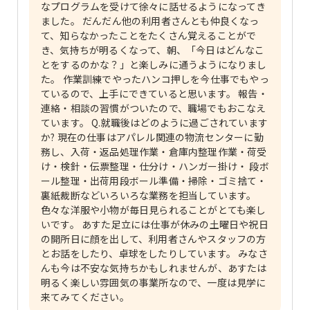
なプログラムを受けて徐々に話せるようになってき
ました。 だんだん他の利用者さんとも仲良くなっ
て、知らなかったことをたくさん覚えることがで
き、気持ちが明るくなって、朝、「今日はどんなこ
とをするのかな？」と楽しみに通うようになりまし
た。 作業訓練でやったハンコ押しを今仕事でもやっ
ているので、上手にできていると思います。 報告・
連絡・相談の習慣がついたので、職場でもおこなえ
ています。 Q.就職後はどのように過ごされています
か? 現在の仕事はアパレル関連の物流センターに勤
務し、入荷・返品処理作業・倉庫内整理作業・荷受
け・検針・伝票整理・仕分け・ハンガー掛け・ 段ボ
ール整理・出荷用段ボール準備・掃除・ゴミ捨て・
裏紙裁断などいろいろな業務を担当しています。
色々な洋服や小物が毎日見られることがとても楽し
いです。 あすた足立には仕事が休みの土曜日や祝日
の開所日に顔を出して、利用者さんやスタッフの方
とお話をしたり、卓球をしたりしています。 みなさ
んも今は不安な気持ちかもしれませんが、あすたは
明るく楽しい雰囲気の事業所なので、一度は見学に
来てみてください。