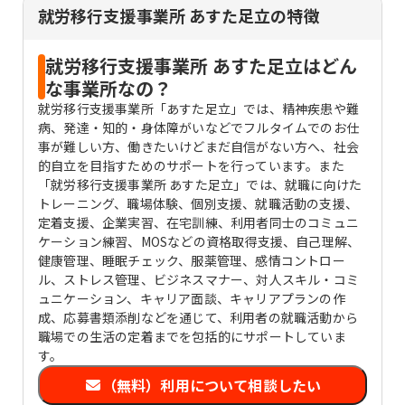
就労移行支援事業所 あすた足立の特徴
職のポイントをレクチャーできます
就労移行支援事業所 あすた足立はどん
な事業所なの？
就労移行支援事業所「あすた足立」では、精神疾患や難
病、発達・知的・身体障がいなどでフルタイムでのお仕
事が難しい方、働きたいけどまだ自信がない方へ、社会
的自立を目指すためのサポートを行っています。また
「就労移行支援事業所 あすた足立」では、就職に向けた
トレーニング、職場体験、個別支援、就職活動の支援、
定着支援、企業実習、在宅訓練、利用者同士のコミュニ
ケーション練習、MOSなどの資格取得支援、自己理解、
健康管理、睡眠チェック、服薬管理、感情コントロー
ル、ストレス管理、ビジネスマナー、対人スキル・コミ
ュニケーション、キャリア面談、キャリアプランの作
成、応募書類添削などを通じて、利用者の就職活動から
職場での生活の定着までを包括的にサポートしていま
す。
（無料）利用について相談したい