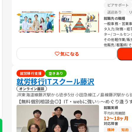
ピアサポート
送迎あり
就職先の職種
一般事務・営業事
タ入力/財務・経
ター/コールセン
その他軽作業/販
他販売/看護師/
気になる
就労移行支援
空きあり
就労移行ITスクール藤沢
オンライン面談
JR東海道線藤沢駅から徒歩5分 小田急線江ノ島線藤沢駅から
【無料個別相談会◎】IT・webに強い✨～めぐり逢う
就職実績
平均利用期間
12〜18ヶ月
対応障害
精神
知的