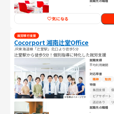
就職先の職種
-
気になる
就労移行支援
Cocorport 湘南辻堂Office
JR東海道線「辻堂駅」北口より徒歩5分
辻堂駅から徒歩5分！個別指導に特化した就労支援
就職実績
平均利用期間
-
対応障害
精神
知的
特徴
集団支援
ピアサポート
送迎あり
就職先の職種
-