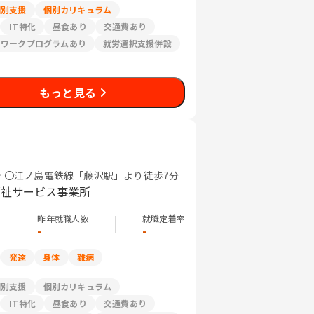
個別支援
個別カリキュラム
IT特化
昼食あり
交通費あり
リワークプログラムあり
就労選択支援併設
もっと見る
 〇江ノ島電鉄線「藤沢駅」より徒歩7分
福祉サービス事業所
昨年就職人数
就職定着率
-
-
発達
身体
難病
個別支援
個別カリキュラム
IT特化
昼食あり
交通費あり