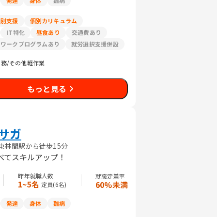
発達
身体
難病
個別支援
個別カリキュラム
IT特化
昼食あり
交通費あり
リワークプログラムあり
就労選択支援併設
務/その他軽作業
もっと見る
サガ
東林間駅から徒歩15分
学べてスキルアップ！
昨年就職人数
就職定着率
1~5名
60%未満
定員(
6
名)
発達
身体
難病