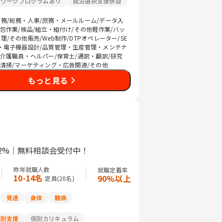
リワークプログラムあり
就労選択支援併設
務/総務・人事/庶務・メールルーム/データ入
梱包作業/検品/組立・組付け/その他軽作業/バッ
/その他販売/Web制作/DTPオペレーター/SE
・電子機器設計/品質管理・生産管理・メンテナ
/介護職員・ヘルパー/保育士/通訳・翻訳/研究
/清掃/マーケティング・広告関連/その他
もっと見る
2%｜無料相談会受付中！
昨年就職人数
就職定着率
10-14名
90%以上
定員(
20
名)
発達
身体
難病
個別支援
個別カリキュラム