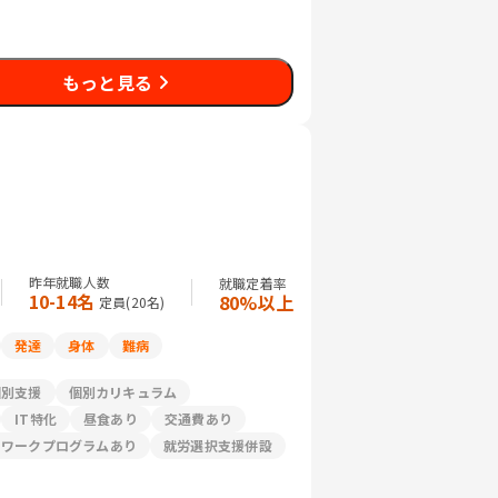
もっと見る
昨年就職人数
就職定着率
10-14名
80%以上
定員(
20
名)
発達
身体
難病
個別支援
個別カリキュラム
IT特化
昼食あり
交通費あり
リワークプログラムあり
就労選択支援併設