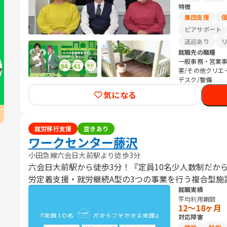
特徴
集団支援
ピアサポート
送迎あり
就職先の職種
一般事務・営業事
客/その他クリエ
デスク/警備
気になる
就労移行支援
空きあり
ワークセンター藤沢
小田急線六会日大前駅より徒歩3分
六会日大前駅から徒歩3分！『定員10名少人数制だか
労定着支援・就労継続A型の3つの事業を行う複合型施
就職実績
平均利用期間
12〜18ヶ月
対応障害