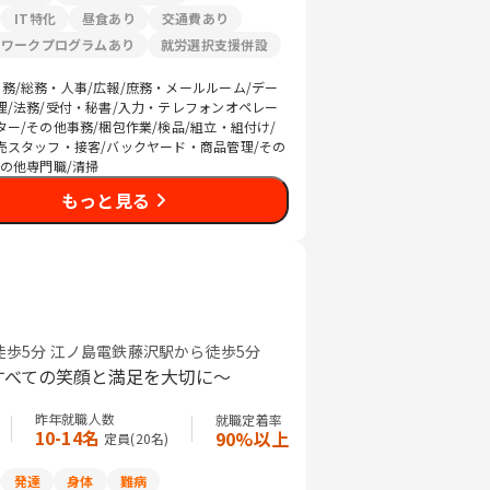
IT特化
昼食あり
交通費あり
リワークプログラムあり
就労選択支援併設
務/総務・人事/広報/庶務・メールルーム/デー
理/法務/受付・秘書/入力・テレフォンオペレー
ター/その他事務/梱包作業/検品/組立・組付け/
売スタッフ・接客/バックヤード・商品管理/その
その他専門職/清掃
もっと見る
徒歩5分 江ノ島電鉄藤沢駅から徒歩5分
すべての笑顔と満足を大切に～
昨年就職人数
就職定着率
10-14名
90%以上
定員(
20
名)
発達
身体
難病