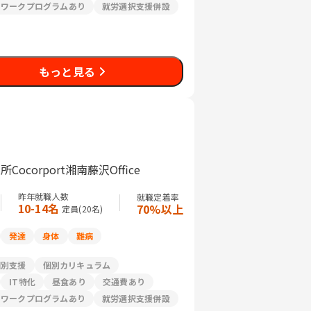
リワークプログラムあり
就労選択支援併設
もっと見る
orport湘南藤沢Office
昨年就職人数
就職定着率
10-14名
70%以上
定員(
20
名)
発達
身体
難病
個別支援
個別カリキュラム
IT特化
昼食あり
交通費あり
リワークプログラムあり
就労選択支援併設