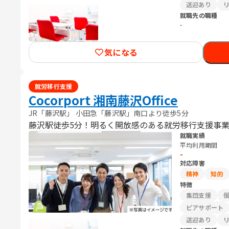
送迎あり
就職先の職種
-
気になる
就労移行支援
Cocorport 湘南藤沢Office
JR「藤沢駅」 小田急「藤沢駅」南口より徒歩5分
藤沢駅徒歩5分！明るく開放感のある就労移行支援事業所Coc
就職実績
平均利用期間
-
対応障害
精神
知的
特徴
集団支援
ピアサポート
送迎あり