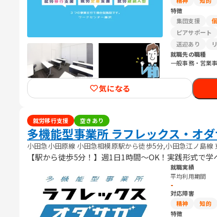
精神
知的
特徴
集団支援
ピアサポート
送迎あり
就職先の職種
一般事務・営業事
気になる
就労移行支援
空きあり
多機能型事業所 ラフレックス・オダ
小田急小田原線 小田急相模原駅から徒歩5分,小田急江ノ島線 
【駅から徒歩5分！】週1日1時間～OK！実践形式で
就職実績
平均利用期間
-
対応障害
精神
知的
特徴