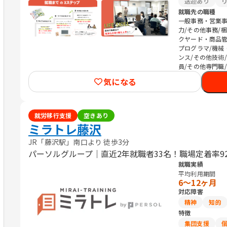
送迎あり
就職先の職種
一般事務・営業事
力/その他事務/
クヤード・商品管理
プログラマ/機械
ンス/その他技術
員/その他専門職
気になる
就労移行支援
空きあり
ミラトレ藤沢
JR「藤沢駅」南口より 徒歩3分
パーソルグループ｜直近2年就職者33名！職場定着率9
就職実績
平均利用期間
6〜12ヶ月
対応障害
精神
知的
特徴
集団支援