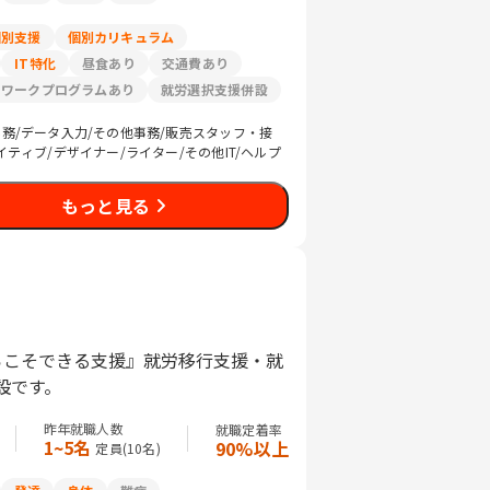
個別支援
個別カリキュラム
IT特化
昼食あり
交通費あり
リワークプログラムあり
就労選択支援併設
務/データ入力/その他事務/販売スタッフ・接
イティブ/デザイナー/ライター/その他IT/ヘルプ
もっと見る
らこそできる支援』就労移行支援・就
設です。
昨年就職人数
就職定着率
1~5名
90%以上
定員(
10
名)