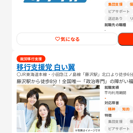
集団支援
ピアサポート
送迎あり
就職先の職種
-
気になる
就労移行支援
移行支援党 白い翼
〇JR東海道本線・小田急江ノ島線「藤沢駅」北口より徒歩6分
藤沢駅から徒歩8分！全国唯一「政治専門」の障がい
就職実績
平均利用期間
-
対応障害
精神
知的
特徴
集団支援
ピアサポート