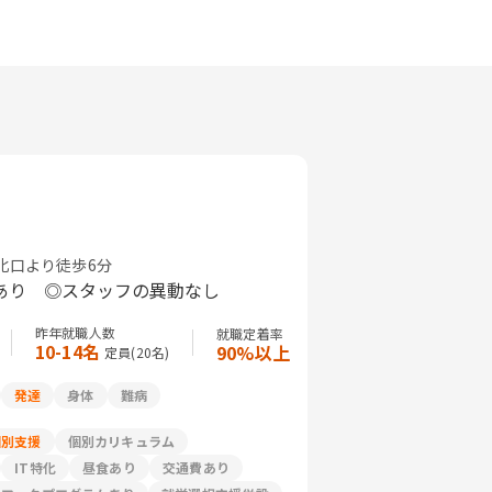
北口より徒歩6分
あり ◎スタッフの異動なし
昨年就職人数
就職定着率
10-14名
90%以上
定員(
20
名)
発達
身体
難病
個別支援
個別カリキュラム
IT特化
昼食あり
交通費あり