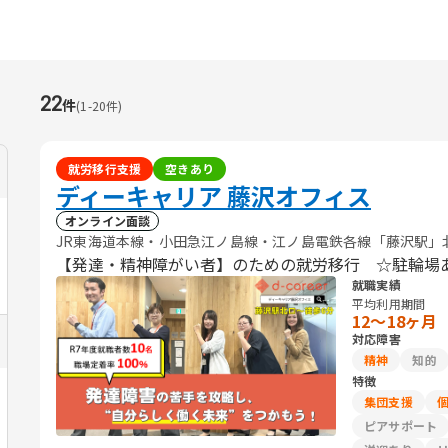
22
件
(
1
-
20
件)
就労移行支援
空きあり
ディーキャリア 藤沢オフィス
オンライン面談
JR東海道本線・小田急江ノ島線・江ノ島電鉄各線「藤沢駅」
【発達・精神障がい者】のための就労移行 ☆駐輪場
就職実績
平均利用期間
12〜18ヶ月
対応障害
精神
知的
特徴
集団支援
ピアサポート