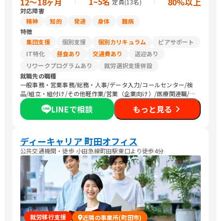
1~5名
12〜18ヶ月
80%以上
定員(
13
名)
対応障害
精神
知的
発達
身体
難病
特徴
集団支援
個別支援
個別カリキュラム
ピアサポート
IT特化
昼食あり
交通費あり
送迎あり
リワークプログラムあり
就労選択支援併設
就職先の職種
一般事務・営業事務/総務・人事/データ入力/コールセンター/検
品/組立・組付け/その他軽作業/営業（企業向け）/医療関連職/清
掃
LINEで相談
もっと見る
ディーキャリア 町田オフィス
公共交通機関・徒歩 小田急線町田駅東口より徒歩4分
就労移行支援
近隣の事業所(町田市)