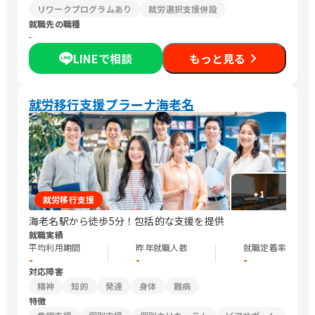
リワークプログラムあり
就労選択支援併設
就職先の職種
-
LINEで相談
もっと見る
就労移行支援プラーナ海老名
+
1
就労移行支援
海老名駅から徒歩5分！包括的な支援を提供
就職実績
平均利用期間
昨年就職人数
就職定着率
-
-
-
対応障害
精神
知的
発達
身体
難病
特徴