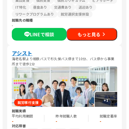
集団支援
個別支援
個別カリキュラム
ピアサポート
IT特化
昼食あり
交通費あり
送迎あり
リワークプログラムあり
就労選択支援併設
就職先の職種
-
LINEで相談
もっと見る
アシスト
海老名駅より相鉄バスで杉久保バス停まで10分、バス停から事業
所まで徒歩1分
+
1
就労移行支援
就職実績
平均利用期間
昨年就職人数
就職定着率
-
-
-
対応障害