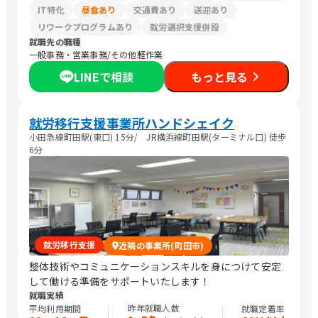
IT特化
昼食あり
交通費あり
送迎あり
リワークプログラムあり
就労選択支援併設
就職先の職種
一般事務・営業事務/その他軽作業
LINEで相談
もっと見る
就労移行支援事業所ハンドシェイク
小田急線町田駅(東口) 15分/ JR横浜線町田駅(ターミナル口) 徒歩
6分
就労移行支援
近隣の事業所(町田市)
整体技術やコミュニケーションスキルを身につけて安定
して働ける準備をサポートいたします！
就職実績
昨年就職人数
平均利用期間
就職定着率