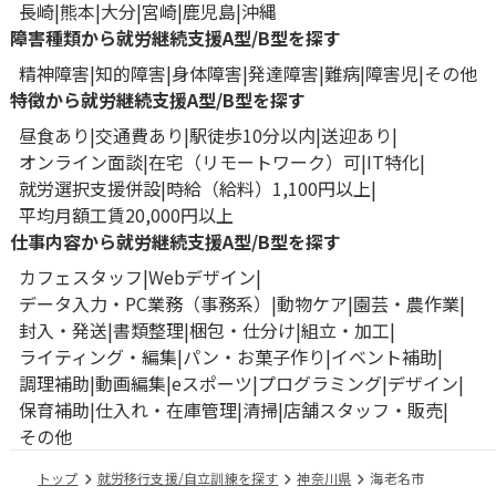
長崎
熊本
大分
宮崎
鹿児島
沖縄
障害種類から就労継続支援A型/B型を探す
精神障害
知的障害
身体障害
発達障害
難病
障害児
その他
特徴から就労継続支援A型/B型を探す
昼食あり
交通費あり
駅徒歩10分以内
送迎あり
オンライン面談
在宅（リモートワーク）可
IT特化
就労選択支援併設
時給（給料）1,100円以上
平均月額工賃20,000円以上
仕事内容から就労継続支援A型/B型を探す
カフェスタッフ
Webデザイン
データ入力・PC業務（事務系）
動物ケア
園芸・農作業
封入・発送
書類整理
梱包・仕分け
組立・加工
ライティング・編集
パン・お菓子作り
イベント補助
調理補助
動画編集
eスポーツ
プログラミング
デザイン
保育補助
仕入れ・在庫管理
清掃
店舗スタッフ・販売
その他
トップ
就労移行支援/自立訓練を探す
神奈川県
海老名市