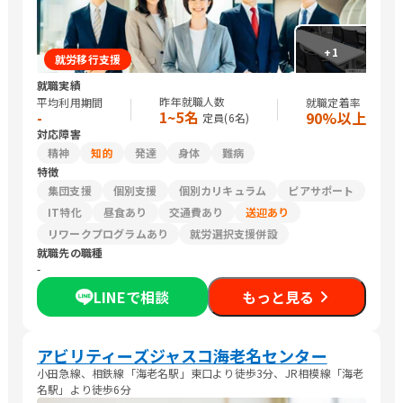
+
1
就労移行支援
就職実績
昨年就職人数
平均利用期間
就職定着率
1~5名
-
90%以上
定員(
6
名)
対応障害
精神
知的
発達
身体
難病
特徴
集団支援
個別支援
個別カリキュラム
ピアサポート
IT特化
昼食あり
交通費あり
送迎あり
リワークプログラムあり
就労選択支援併設
就職先の職種
-
LINEで相談
もっと見る
アビリティーズジャスコ海老名センター
小田急線、相鉄線「海老名駅」東口より徒歩3分、JR相模線「海老
名駅」より徒歩6分