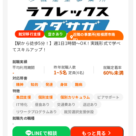
就労移行支援
空きあり
近隣の事業所(相模原市南
区)
【駅から徒歩5分！】週1日1時間～OK！実践形式で学べ
てスキルアップ！
就職実績
昨年就職人数
平均利用期間
就職定着率
1~5名
-
60%未満
定員(
6
名)
対応障害
精神
知的
発達
身体
難病
特徴
集団支援
個別支援
個別カリキュラム
ピアサポート
IT特化
昼食あり
交通費あり
送迎あり
リワークプログラムあり
就労選択支援併設
就職先の職種
-
LINEで相談
もっと見る