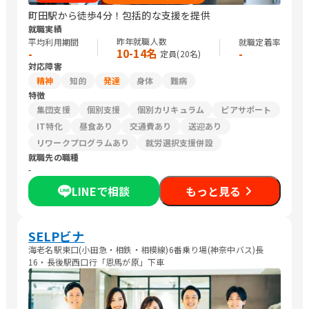
町田駅から徒歩4分！包括的な支援を提供
就職実績
昨年就職人数
平均利用期間
就職定着率
10-14名
-
-
定員(
20
名)
対応障害
精神
知的
発達
身体
難病
特徴
集団支援
個別支援
個別カリキュラム
ピアサポート
IT特化
昼食あり
交通費あり
送迎あり
リワークプログラムあり
就労選択支援併設
就職先の職種
-
LINEで相談
もっと見る
SELPビナ
海老名駅東口(小田急・相鉄・相模線)6番乗り場(神奈中バス)長
16・長後駅西口行「恩馬が原」下車