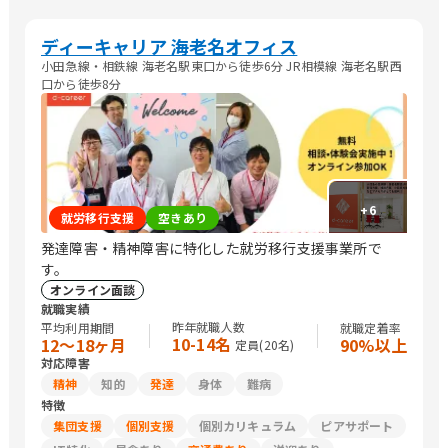
ディーキャリア 海老名オフィス
小田急線・相鉄線 海老名駅東口から徒歩6分 JR相模線 海老名駅西
口から徒歩8分
+
6
就労移行支援
空きあり
発達障害・精神障害に特化した就労移行支援事業所で
す。
オンライン面談
就職実績
昨年就職人数
平均利用期間
就職定着率
10-14名
12〜18ヶ月
90%以上
定員(
20
名)
対応障害
精神
知的
発達
身体
難病
特徴
集団支援
個別支援
個別カリキュラム
ピアサポート