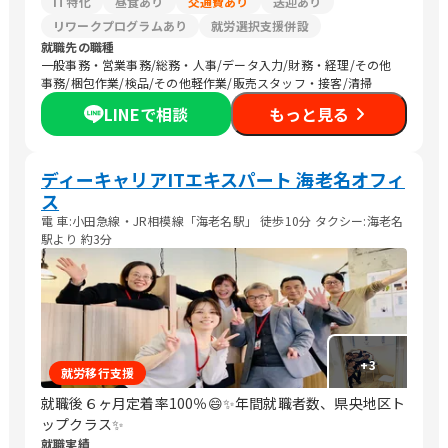
IT特化
昼食あり
交通費あり
送迎あり
リワークプログラムあり
就労選択支援併設
就職先の職種
一般事務・営業事務/総務・人事/データ入力/財務・経理/その他
事務/梱包作業/検品/その他軽作業/販売スタッフ・接客/清掃
LINEで相談
もっと見る
ディーキャリアITエキスパート 海老名オフィ
ス
電 車:小田急線・JR相模線「海老名駅」 徒歩10分 タクシー:海老名
駅より 約3分
+
3
就労移行支援
就職後６ヶ月定着率100％😄✨年間就職者数、県央地区ト
ップクラス✨
就職実績