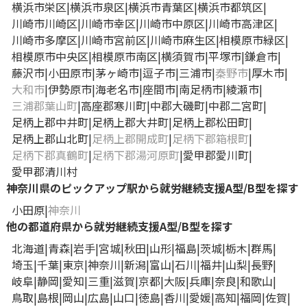
横浜市栄区
横浜市泉区
横浜市青葉区
横浜市都筑区
川崎市川崎区
川崎市幸区
川崎市中原区
川崎市高津区
川崎市多摩区
川崎市宮前区
川崎市麻生区
相模原市緑区
相模原市中央区
相模原市南区
横須賀市
平塚市
鎌倉市
藤沢市
小田原市
茅ヶ崎市
逗子市
三浦市
秦野市
厚木市
大和市
伊勢原市
海老名市
座間市
南足柄市
綾瀬市
三浦郡葉山町
高座郡寒川町
中郡大磯町
中郡二宮町
足柄上郡中井町
足柄上郡大井町
足柄上郡松田町
足柄上郡山北町
足柄上郡開成町
足柄下郡箱根町
足柄下郡真鶴町
足柄下郡湯河原町
愛甲郡愛川町
愛甲郡清川村
神奈川県のピックアップ駅から就労継続支援A型/B型を探す
小田原
神奈川
他の都道府県から就労継続支援A型/B型を探す
北海道
青森
岩手
宮城
秋田
山形
福島
茨城
栃木
群馬
埼玉
千葉
東京
神奈川
新潟
富山
石川
福井
山梨
長野
岐阜
静岡
愛知
三重
滋賀
京都
大阪
兵庫
奈良
和歌山
鳥取
島根
岡山
広島
山口
徳島
香川
愛媛
高知
福岡
佐賀