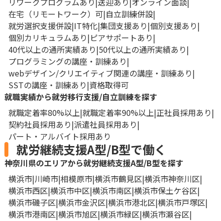
リワークプログラムあり
送迎あり
オンライン面談
在宅（リモートワーク）可
自立訓練併設
就労選択支援併設
IT特化
集団支援あり
個別支援あり
個別カリキュラムあり
ピアサポートあり
40代以上の通所実績あり
50代以上の通所実績あり
プログラミングの講座・訓練あり
webデザイン/クリエイティブ関連の講座・訓練あり
SSTの講座・訓練あり
資格取得可
就職実績から就労移行支援/自立訓練を探す
就職定着率80%以上
就職定着率90%以上
正社員採用あり
契約社員採用あり
派遣社員採用あり
パート・アルバイト採用あり
就労継続支援A型/B型で働く
神奈川県のエリアから就労継続支援A型/B型を探す
横浜市
川崎市
相模原市
横浜市鶴見区
横浜市神奈川区
横浜市西区
横浜市中区
横浜市南区
横浜市保土ケ谷区
横浜市磯子区
横浜市金沢区
横浜市港北区
横浜市戸塚区
横浜市港南区
横浜市旭区
横浜市緑区
横浜市瀬谷区