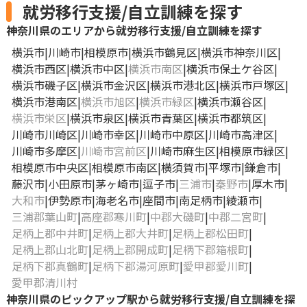
就労移行支援/自立訓練を探す
神奈川県のエリアから就労移行支援/自立訓練を探す
横浜市
川崎市
相模原市
横浜市鶴見区
横浜市神奈川区
横浜市西区
横浜市中区
横浜市南区
横浜市保土ケ谷区
横浜市磯子区
横浜市金沢区
横浜市港北区
横浜市戸塚区
横浜市港南区
横浜市旭区
横浜市緑区
横浜市瀬谷区
横浜市栄区
横浜市泉区
横浜市青葉区
横浜市都筑区
川崎市川崎区
川崎市幸区
川崎市中原区
川崎市高津区
川崎市多摩区
川崎市宮前区
川崎市麻生区
相模原市緑区
相模原市中央区
相模原市南区
横須賀市
平塚市
鎌倉市
藤沢市
小田原市
茅ヶ崎市
逗子市
三浦市
秦野市
厚木市
大和市
伊勢原市
海老名市
座間市
南足柄市
綾瀬市
三浦郡葉山町
高座郡寒川町
中郡大磯町
中郡二宮町
足柄上郡中井町
足柄上郡大井町
足柄上郡松田町
足柄上郡山北町
足柄上郡開成町
足柄下郡箱根町
足柄下郡真鶴町
足柄下郡湯河原町
愛甲郡愛川町
愛甲郡清川村
神奈川県のピックアップ駅から就労移行支援/自立訓練を探