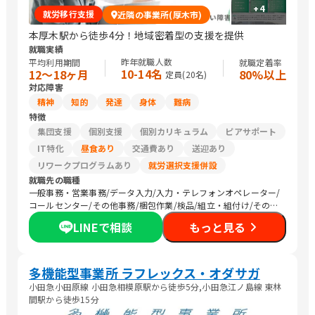
+
4
就労移行支援
近隣の事業所(厚木市)
本厚木駅から徒歩4分！地域密着型の支援を提供
就職実績
昨年就職人数
平均利用期間
就職定着率
10-14名
12〜18ヶ月
80%以上
定員(
20
名)
対応障害
精神
知的
発達
身体
難病
特徴
集団支援
個別支援
個別カリキュラム
ピアサポート
IT特化
昼食あり
交通費あり
送迎あり
リワークプログラムあり
就労選択支援併設
就職先の職種
一般事務・営業事務/データ入力/入力・テレフォンオペレーター/
コールセンター/その他事務/梱包作業/検品/組立・組付け/その他
軽作業/販売スタッフ・接客/バックヤード・商品管理/その他販
LINEで相談
もっと見る
売/清掃/農作業
多機能型事業所 ラフレックス・オダサガ
小田急小田原線 小田急相模原駅から徒歩5分,小田急江ノ島線 東林
間駅から徒歩15分