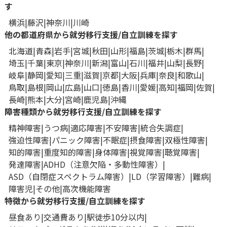
す
横浜
藤沢
神奈川
川崎
他の都道府県から就労移行支援/自立訓練を探す
北海道
青森
岩手
宮城
秋田
山形
福島
茨城
栃木
群馬
埼玉
千葉
東京
神奈川
新潟
富山
石川
福井
山梨
長野
岐阜
静岡
愛知
三重
滋賀
京都
大阪
兵庫
奈良
和歌山
鳥取
島根
岡山
広島
山口
徳島
香川
愛媛
高知
福岡
佐賀
長崎
熊本
大分
宮崎
鹿児島
沖縄
障害種類から就労移行支援/自立訓練を探す
精神障害
うつ病
適応障害
不安障害
統合失調症
強迫性障害
パニック障害
不眠症
摂食障害
双極性障害
知的障害
重度知的障害
身体障害
視覚障害
聴覚障害
発達障害
ADHD（注意欠陥・多動性障害）
ASD（自閉症スペクトラム障害）
LD（学習障害）
難病
障害児
その他
高次機能障害
特徴から就労移行支援/自立訓練を探す
昼食あり
交通費あり
駅徒歩10分以内