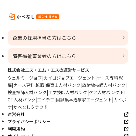
企業の採用担当の方はこちら
障害福祉事業者の方はこちら
株式会社エス・エム・エスの運営サービス
ウェルミージョブ
カイゴジョブエージェント
ナース専科 就
職
ナース専科 転職
保育士人材バンク
放射線技師人材バンク
検査技師人材バンク
工学技師人材バンク
ケア人材バンク
PT
OT人材バンク
エイチエ
国試黒本治療家エージェント
カイポ
ケ
かべなしクラウド
運営会社
プライバシーポリシー
利用規約