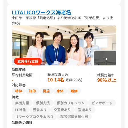
LITALICOワークス海老名
小田急・相鉄線「海老名駅」より徒歩3分 JR「海老名駅」より徒
歩6分
+
1
就労移行支援
就職実績
昨年就職人数
平均利用期間
就職定着率
10-14名
-
90%以上
定員(
20
名)
対応障害
精神
知的
発達
身体
難病
特徴
集団支援
個別支援
個別カリキュラム
ピアサポート
IT特化
昼食あり
交通費あり
送迎あり
リワークプログラムあり
就労選択支援併設
就職先の職種
-