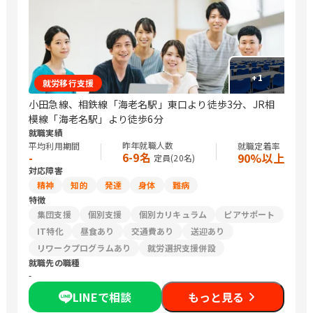
+
1
就労移行支援
小田急線、相鉄線「海老名駅」東口より徒歩3分、JR相
模線「海老名駅」より徒歩6分
就職実績
昨年就職人数
平均利用期間
就職定着率
6-9名
-
90%以上
定員(
20
名)
対応障害
精神
知的
発達
身体
難病
特徴
集団支援
個別支援
個別カリキュラム
ピアサポート
IT特化
昼食あり
交通費あり
送迎あり
リワークプログラムあり
就労選択支援併設
就職先の職種
-
LINEで相談
もっと見る