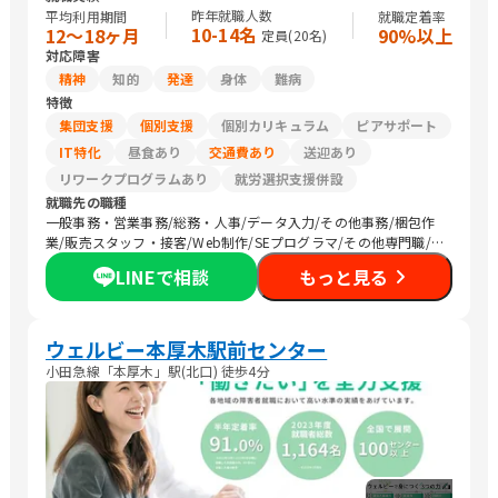
昨年就職人数
平均利用期間
就職定着率
10-14名
12〜18ヶ月
90%以上
定員(
20
名)
対応障害
精神
知的
発達
身体
難病
特徴
集団支援
個別支援
個別カリキュラム
ピアサポート
IT特化
昼食あり
交通費あり
送迎あり
リワークプログラムあり
就労選択支援併設
就職先の職種
一般事務・営業事務/総務・人事/データ入力/その他事務/梱包作
業/販売スタッフ・接客/Web制作/SEプログラマ/その他専門職/清
掃/農作業
LINEで相談
もっと見る
ウェルビー本厚木駅前センター
小田急線「本厚木」駅(北口) 徒歩4分