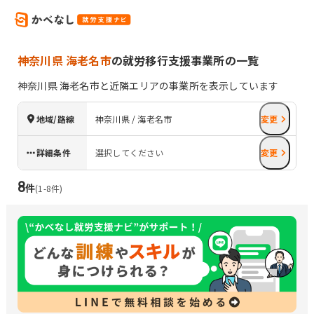
神奈川県 海老名市
の就労移行支援事業所の一覧
神奈川県
海老名市
と近隣エリアの事業所を表示しています
地域/路線
神奈川県 / 海老名市
変更
詳細条件
選択してください
変更
8
件
(
1
-
8
件)