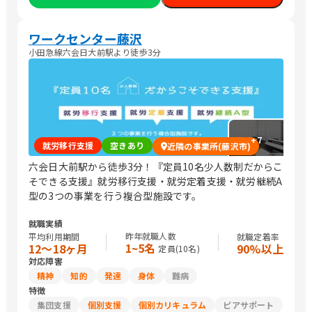
ワークセンター藤沢
小田急線六会日大前駅より徒歩3分
+
7
就労移行支援
空きあり
近隣の事業所(藤沢市)
六会日大前駅から徒歩3分！『定員10名少人数制だからこ
そできる支援』就労移行支援・就労定着支援・就労継続A
型の3つの事業を行う複合型施設です。
就職実績
昨年就職人数
平均利用期間
就職定着率
1~5名
12〜18ヶ月
90%以上
定員(
10
名)
対応障害
精神
知的
発達
身体
難病
特徴
集団支援
個別支援
個別カリキュラム
ピアサポート