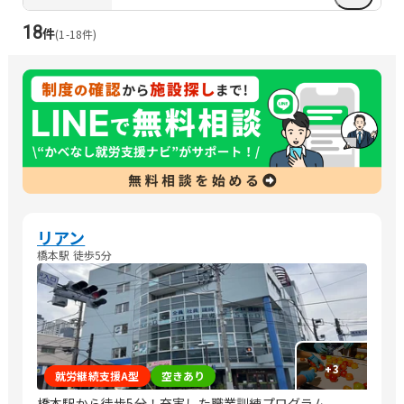
18
件
(
1
-
18
件)
リアン
橋本駅 徒歩5分
+
3
就労継続支援A型
空きあり
橋本駅から徒歩5分！充実した職業訓練プログラム