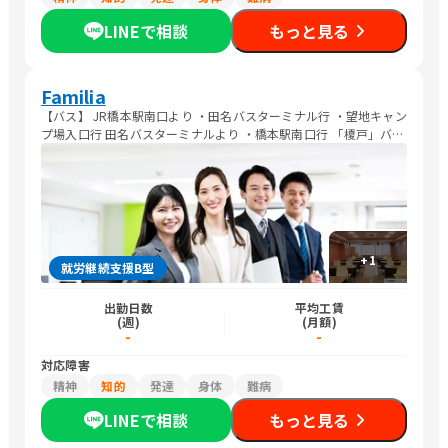
LINEで相談
もっと見る
Familia
【バス】 JR橋本駅南口より ・田名バスターミナル行 ・望地キャン
プ場入口行 田名バスターミナルより ・橋本駅南口行 「榎戸」バス
停下車 徒歩3分
+
1
就労継続支援B型
出勤日数
平均工賃
(週)
(月額)
-
-
対応障害
精神
知的
発達
身体
難病
LINEで相談
もっと見る