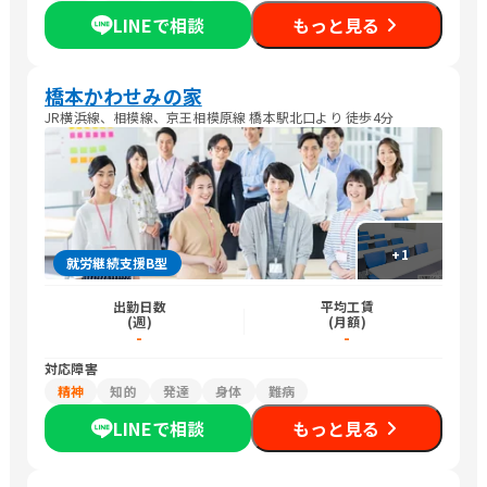
LINEで相談
もっと見る
橋本かわせみの家
JR横浜線、相模線、京王相模原線 橋本駅北口より 徒歩4分
+
1
就労継続支援B型
出勤日数
平均工賃
(週)
(月額)
-
-
対応障害
精神
知的
発達
身体
難病
LINEで相談
もっと見る