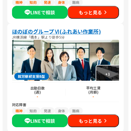
精神
知的
発達
身体
難病
LINEで相談
もっと見る
ほのぼのグループⅥ(ふれあい作業所)
JR横浜線「橋本」駅より徒歩5分
+
1
就労継続支援B型
出勤日数
平均工賃
(週)
(月額)
-
-
対応障害
精神
知的
発達
身体
難病
LINEで相談
もっと見る