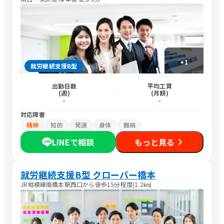
+
1
就労継続支援B型
出勤日数
平均工賃
(週)
(月額)
-
-
対応障害
精神
知的
発達
身体
難病
LINEで相談
もっと見る
就労継続支援B型 クローバー橋本
JR相模線南橋本駅西口から徒歩15分程度(1.2㎞)