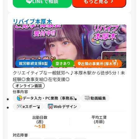
LINEで相談
もっと見る
リバイブ本厚木
+
9
就労継続支援B型
空きあり
近隣の事業所(厚木市)
クリエイティブな一般就労へ♪本厚木駅から徒歩5分！未
経験◎食事支給◎在宅支援◎
オンライン面談
仕事内容
データ入力・PC業務（事務系）
動画編集
eスポーツ
Webデザイン
出勤日数
平均工賃
(週)
(月額)
～5日
-
対応障害