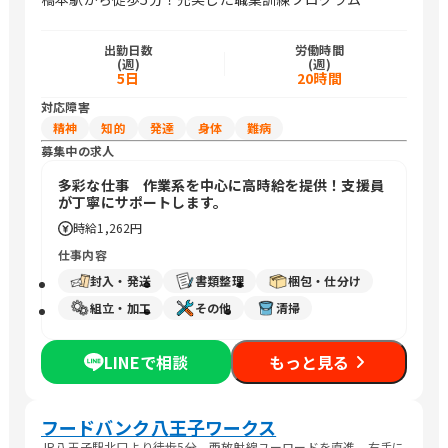
出勤日数
労働時間
(週)
(週)
5日
20時間
対応障害
精神
知的
発達
身体
難病
募集中の求人
多彩な仕事 作業系を中心に高時給を提供！支援員
が丁寧にサポートします。
時給
1,262円
仕事内容
封入・発送
書類整理
梱包・仕分け
組立・加工
その他
清掃
LINEで相談
もっと見る
フードバンク八王子ワークス
JR八王子駅北口より徒歩5分。西放射線ユーロードを直進。右手に