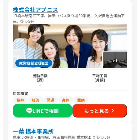
株式会社アプニス
JR橋本駅南口下車、神奈中バス乗り場30系統、久沢自治会館前下
車、徒歩5分
+
1
就労継続支援B型
出勤日数
平均工賃
(週)
(月額)
-
-
対応障害
精神
知的
発達
身体
難病
LINEで相談
もっと見る
一葉 橋本事業所
電車:JR横浜・相模線、京王相模原線 橋本駅より 徒歩5分