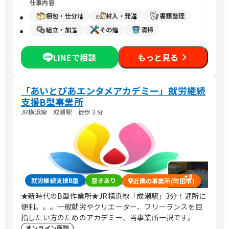
仕事内容
梱包・仕分け
封入・発送
書類整理
組立・加工
その他
清掃
LINEで相談
もっと見る
「あいとぴあエンタメアカデミー」就労継続
支援B型事業所
JR横浜線 成瀬駅 徒歩３分
+
8
就労継続支援B型
空きあり
近隣の事業所(町田市)
★新時代のB型作業所★JR横浜線「成瀬駅」3分！通所に
便利。。。一般就労やクリエーター、フリーランスを目
指したい方のためのアカデミー、当事業所一択です。
オンライン面談