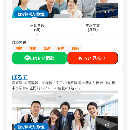
+
1
就労継続支援B型
出勤日数
平均工賃
(週)
(月額)
-
-
対応障害
精神
知的
発達
身体
難病
LINEで相談
もっと見る
ぽるて
最寄駅 JR横浜線・相模線・京王相模原線 橋本駅より徒歩13分 橋
本小学校の正門前のグレーの建物の1階です
+
1
就労継続支援B型