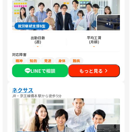
+
1
就労継続支援B型
出勤日数
平均工賃
(週)
(月額)
-
-
対応障害
精神
知的
発達
身体
難病
LINEで相談
もっと見る
ネクサス
JR・京王線橋本駅から徒歩5分