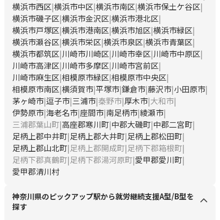
横浜市西区
横浜市中区
横浜市南区
横浜市保土ケ谷区
横浜市磯子区
横浜市金沢区
横浜市港北区
横浜市戸塚区
横浜市港南区
横浜市旭区
横浜市緑区
横浜市瀬谷区
横浜市栄区
横浜市泉区
横浜市青葉区
横浜市都筑区
川崎市川崎区
川崎市幸区
川崎市中原区
川崎市高津区
川崎市多摩区
川崎市宮前区
川崎市麻生区
相模原市緑区
相模原市中央区
相模原市南区
横須賀市
平塚市
鎌倉市
藤沢市
小田原市
茅ヶ崎市
逗子市
三浦市
秦野市
厚木市
大和市
伊勢原市
海老名市
座間市
南足柄市
綾瀬市
三浦郡葉山町
高座郡寒川町
中郡大磯町
中郡二宮町
足柄上郡中井町
足柄上郡大井町
足柄上郡松田町
足柄上郡山北町
足柄上郡開成町
足柄下郡箱根町
足柄下郡真鶴町
足柄下郡湯河原町
愛甲郡愛川町
愛甲郡清川村
神奈川県のピックアップ駅から就労継続支援A型/B型を
探す