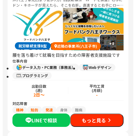
ドン・キホーテが見えたら、そこを右折。直進すると右手にロー
ランド像のあるビルがあります。そのビルの3階になります
+
8
就労継続支援B型
近隣の事業所(八王子市)
腰を落ち着けて就職を目指すための障害者支援施設です
仕事内容
データ入力・PC業務（事務系）
Webデザイン
プログラミング
出勤日数
平均工賃
(週)
(月額)
2日～
-
対応障害
精神
知的
発達
身体
難病
LINEで相談
もっと見る