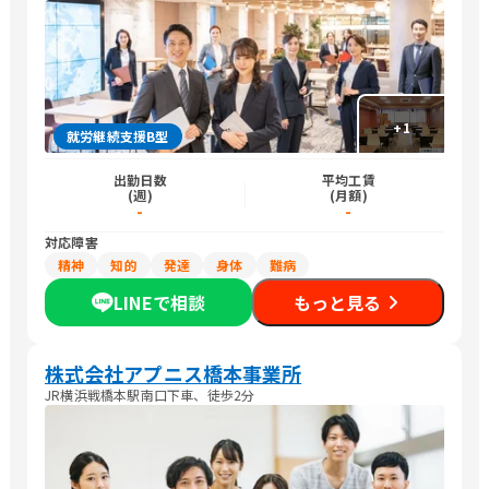
+
1
就労継続支援B型
出勤日数
平均工賃
(週)
(月額)
-
-
対応障害
精神
知的
発達
身体
難病
LINEで相談
もっと見る
株式会社アプニス橋本事業所
JR横浜戦橋本駅南口下車、徒歩2分