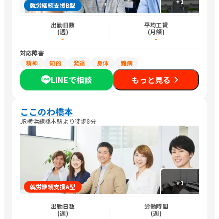
+
1
就労継続支援B型
出勤日数
平均工賃
(週)
(月額)
-
-
対応障害
精神
知的
発達
身体
難病
LINEで相談
もっと見る
ここのわ橋本
JR横浜線橋本駅より徒歩8分
+
1
就労継続支援A型
出勤日数
労働時間
(週)
(週)