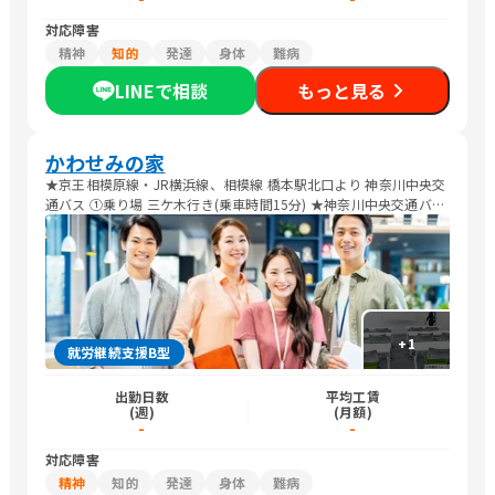
対応障害
精神
知的
発達
身体
難病
LINEで相談
もっと見る
かわせみの家
★京王相模原線・JR横浜線、相模線 橋本駅北口より 神奈川中央交
通バス ①乗り場 三ケ木行き(乗車時間15分) ★神奈川中央交通バス
三ケ木バスターミナルより ②乗り場 橋本行き 「城山総合事務所入
口」下車(徒歩4分)
+
1
就労継続支援B型
出勤日数
平均工賃
(週)
(月額)
-
-
対応障害
精神
知的
発達
身体
難病