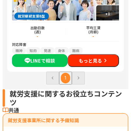
+
1
就労継続支援B型
出勤日数
平均工賃
(週)
(月額)
-
-
対応障害
精神
知的
発達
身体
難病
LINEで相談
もっと見る
1
就労支援に関するお役立ちコンテン
ツ
共通
就労支援事業所に関する予備知識