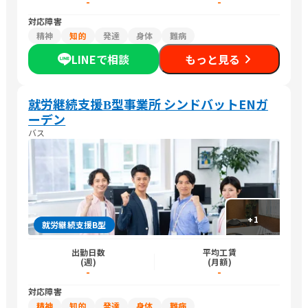
-
-
対応障害
精神
知的
発達
身体
難病
LINEで相談
もっと見る
就労継続支援Β型事業所 シンドバットENガ
ーデン
バス
+
1
就労継続支援B型
出勤日数
平均工賃
(週)
(月額)
-
-
対応障害
精神
知的
発達
身体
難病