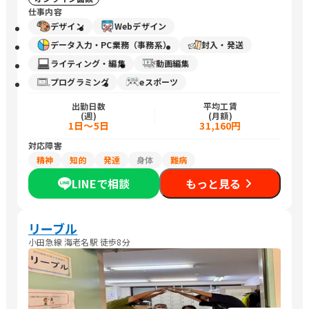
仕事内容
デザイン
Webデザイン
データ入力・PC業務（事務系）
封入・発送
ライティング・編集
動画編集
プログラミング
eスポーツ
出勤日数
平均工賃
(週)
(月額)
1日～5日
31,160円
対応障害
精神
知的
発達
身体
難病
LINEで相談
もっと見る
リーブル
小田急線 海老名駅 徒歩8分