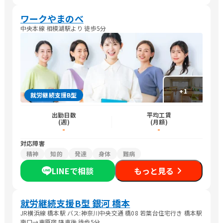
ワークやまのべ
中央本線 相模湖駅より 徒歩5分
+
1
就労継続支援B型
出勤日数
平均工賃
(週)
(月額)
-
-
対応障害
精神
知的
発達
身体
難病
LINEで相談
もっと見る
就労継続支援B型 銀河 橋本
JR横浜線 橋本駅 バス:神奈川中央交通 橋08 若葉台住宅行き 橋本駅
南口→東原宿 降車後 徒歩5分