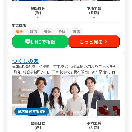
出勤日数
平均工賃
(週)
(月額)
-
-
対応障害
精神
知的
発達
身体
難病
LINEで相談
もっと見る
つくしの家
電車:JR横浜線、相模線、京王線 バス:橋本駅北口より三ヶ木行き
「城山総合事務所入口」下車 徒歩5分 橋本駅南口より原宿5丁目行
き「原宿5丁目」下車 徒歩3分
+
1
就労継続支援B型
出勤日数
平均工賃
(週)
(月額)
-
-