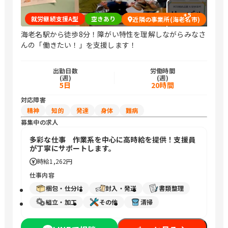
+
5
就労継続支援A型
空きあり
近隣の事業所(海老名市)
海老名駅から徒歩8分！障がい特性を理解しながらみなさ
んの「働きたい！」を支援します！
出勤日数
労働時間
(週)
(週)
5日
20時間
対応障害
精神
知的
発達
身体
難病
募集中の求人
多彩な仕事 作業系を中心に高時給を提供！支援員
が丁寧にサポートします。
時給
1,262円
仕事内容
梱包・仕分け
封入・発送
書類整理
組立・加工
その他
清掃