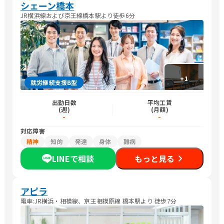
シェーン橋本
JR横浜線および京王線橋本駅より徒歩6分
+
1
就労継続支援B型
出勤日数
平均工賃
(週)
(月額)
-
-
対応障害
精神
知的
発達
身体
難病
LINEで相談
もっと見る
アピラ
電車:JR横浜・相模線、京王相模原線 橋本駅より 徒歩7分