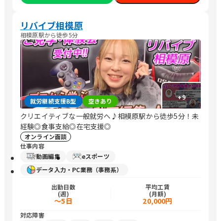
リバイブ相模原
相模原駅から徒歩5分
+
9
就労継続支援B型
空きあり
クリエイティブな一般就労へ♪相模原駅から徒歩5分！未
経験◎食事支給◎在宅支援◎
オンライン面談
仕事内容
動画編集
eスポーツ
データ入力・PC業務（事務系）
出勤日数
平均工賃
(週)
(月額)
～5日
20,000円
対応障害