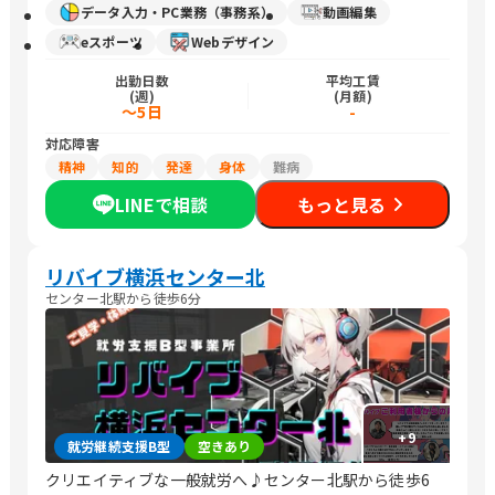
データ入力・PC業務（事務系）
動画編集
eスポーツ
Webデザイン
出勤日数
平均工賃
(週)
(月額)
～5日
-
対応障害
精神
知的
発達
身体
難病
LINEで相談
もっと見る
リバイブ横浜センター北
センター北駅から徒歩6分
+
9
就労継続支援B型
空きあり
クリエイティブな一般就労へ♪センター北駅から徒歩6