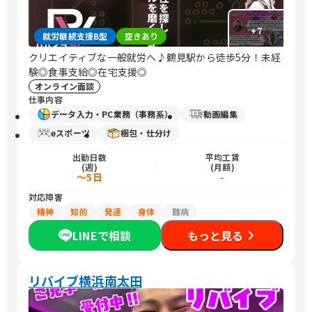
+
7
就労継続支援B型
空きあり
クリエイティブな一般就労へ♪鶴見駅から徒歩5分！未経
験◎食事支給◎在宅支援◎
オンライン面談
仕事内容
データ入力・PC業務（事務系）
動画編集
eスポーツ
梱包・仕分け
出勤日数
平均工賃
(週)
(月額)
～5日
-
対応障害
精神
知的
発達
身体
難病
LINEで相談
もっと見る
リバイブ横浜南太田