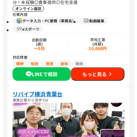
分！未経験◎食事提供◎在宅支援
オンライン面談
仕事内容
データ入力・PC業務（事務系）
動画編集
eスポーツ
出勤日数
平均工賃
(週)
(月額)
～5日
20,000円
対応障害
精神
知的
発達
身体
難病
LINEで相談
もっと見る
リバイブ横浜青葉台
青葉台駅から徒歩5分