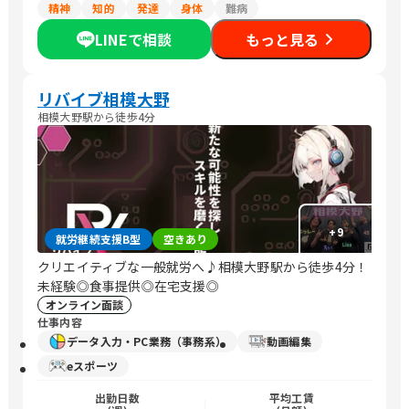
精神
知的
発達
身体
難病
LINEで相談
もっと見る
リバイブ相模大野
相模大野駅から徒歩4分
+
9
就労継続支援B型
空きあり
クリエイティブな一般就労へ♪相模大野駅から徒歩4分！
未経験◎食事提供◎在宅支援◎
オンライン面談
仕事内容
データ入力・PC業務（事務系）
動画編集
eスポーツ
出勤日数
平均工賃