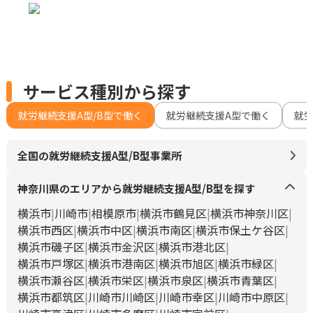
サービス種別から探す
就労継続支援A型/B型で働く
就労継続支援A型で働く
就
全国の就労継続支援A型/B型事業所
神奈川県のエリアから就労継続支援A型/B型を探す
横浜市
川崎市
相模原市
横浜市鶴見区
横浜市神奈川区
横浜市西区
横浜市中区
横浜市南区
横浜市保土ケ谷区
横浜市磯子区
横浜市金沢区
横浜市港北区
横浜市戸塚区
横浜市港南区
横浜市旭区
横浜市緑区
横浜市瀬谷区
横浜市栄区
横浜市泉区
横浜市青葉区
横浜市都筑区
川崎市川崎区
川崎市幸区
川崎市中原区