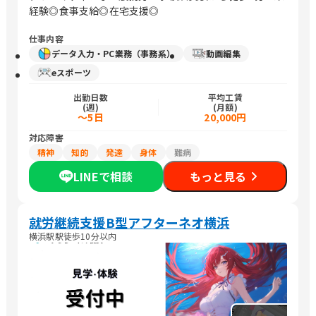
経験◎食事支給◎在宅支援◎
仕事内容
データ入力・PC業務（事務系）
動画編集
eスポーツ
出勤日数
平均工賃
(週)
(月額)
～5日
20,000円
対応障害
精神
知的
発達
身体
難病
LINEで相談
もっと見る
就労継続支援B型アフターネオ横浜
横浜駅駅徒歩10分以内