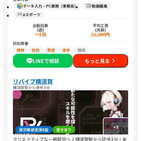
データ入力・PC業務（事務系）
動画編集
eスポーツ
出勤日数
平均工賃
(週)
(月額)
～5日
20,000円
対応障害
精神
知的
発達
身体
難病
LINEで相談
もっと見る
リバイブ横須賀
横須賀駅から徒歩3分
+
8
就労継続支援B型
空きあり
クリエイティブな一般就労へ♪横須賀駅から徒歩3分！未