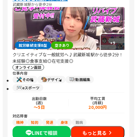
武蔵新城駅から徒歩2分
+
9
就労継続支援B型
空きあり
クリエイティブな一般就労へ♪武蔵新城駅から徒歩2分！
未経験◎食事支給◎在宅支援◎
オンライン面談
仕事内容
その他
デザイン
動画編集
eスポーツ
出勤日数
平均工賃
(週)
(月額)
～5日
20,000円
対応障害
精神
知的
発達
身体
難病
LINEで相談
もっと見る