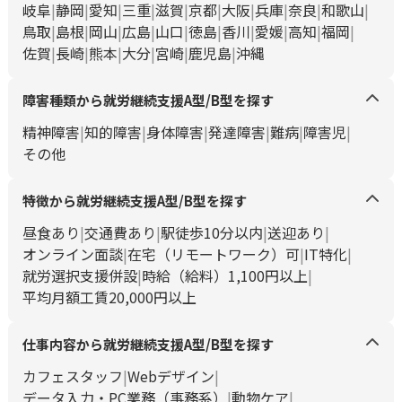
岐阜
静岡
愛知
三重
滋賀
京都
大阪
兵庫
奈良
和歌山
鳥取
島根
岡山
広島
山口
徳島
香川
愛媛
高知
福岡
佐賀
長崎
熊本
大分
宮崎
鹿児島
沖縄
障害種類から就労継続支援A型/B型を探す
精神障害
知的障害
身体障害
発達障害
難病
障害児
その他
特徴から就労継続支援A型/B型を探す
昼食あり
交通費あり
駅徒歩10分以内
送迎あり
オンライン面談
在宅（リモートワーク）可
IT特化
就労選択支援併設
時給（給料）1,100円以上
平均月額工賃20,000円以上
仕事内容から就労継続支援A型/B型を探す
カフェスタッフ
Webデザイン
データ入力・PC業務（事務系）
動物ケア