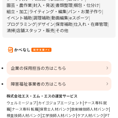
園芸・農作業
封入・発送
書類整理
梱包・仕分け
組立・加工
ライティング・編集
パン・お菓子作り
イベント補助
調理補助
動画編集
eスポーツ
プログラミング
デザイン
保育補助
仕入れ・在庫管理
清掃
店舗スタッフ・販売
その他
企業の採用担当の方はこちら
障害福祉事業者の方はこちら
株式会社エス・エム・エスの運営サービス
ウェルミージョブ
カイゴジョブエージェント
ナース専科 就
職
ナース専科 転職
保育士人材バンク
放射線技師人材バンク
検査技師人材バンク
工学技師人材バンク
ケア人材バンク
PT