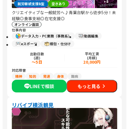
+
8
就労継続支援B型
空きあり
クリエイティブな一般就労へ♪青葉台駅から徒歩5分！未
経験◎食事支給◎在宅支援◎
オンライン面談
仕事内容
データ入力・PC業務（事務系）
動画編集
eスポーツ
梱包・仕分け
出勤日数
平均工賃
(週)
(月額)
～5日
20,000円
対応障害
精神
知的
発達
身体
難病
LINEで相談
もっと見る
リバイブ横浜鶴見