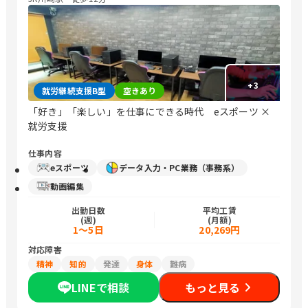
+
3
就労継続支援B型
空きあり
「好き」「楽しい」を仕事にできる時代 eスポーツ ×
就労支援
仕事内容
eスポーツ
データ入力・PC業務（事務系）
動画編集
出勤日数
平均工賃
(週)
(月額)
1～5日
20,269円
対応障害
精神
知的
発達
身体
難病
LINEで相談
もっと見る