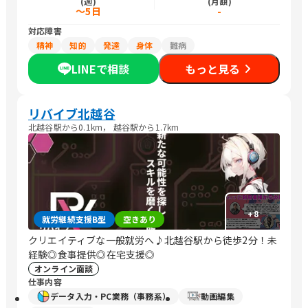
(週)
(月額)
～5日
-
対応障害
精神
知的
発達
身体
難病
LINEで相談
もっと見る
リバイブ北越谷
北越谷駅から0.1km， 越谷駅から1.7km
+
8
就労継続支援B型
空きあり
クリエイティブな一般就労へ♪北越谷駅から徒歩2分！未
経験◎食事提供◎在宅支援◎
オンライン面談
仕事内容
データ入力・PC業務（事務系）
動画編集