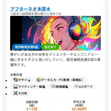
アフターネオ本厚木
小田急小田原線本厚木駅から徒歩５分
就労継続支援B型
空きあり
障がいがある方の未来をクリエイターやエンジニアと一
緒に手をたずさえ見いだしていく、就労継続支援B型の事
業所です。
仕事内容
デザイン
データ入力・PC業務（事務系）
ライティング・編集
動画編集
eスポーツ
その他
出勤日数
平均工賃
(週)
(月額)
1～5日
45,000円