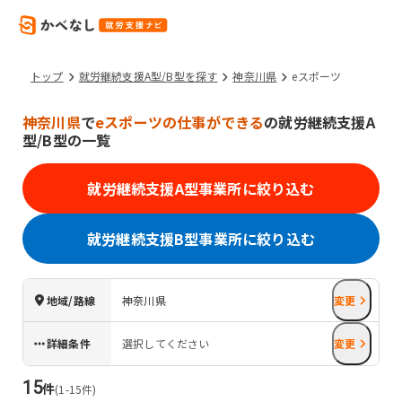
トップ
就労継続支援A型/B型を探す
神奈川県
eスポーツ
神奈川県
で
eスポーツの仕事ができる
の就労継続支援A
型/B型の一覧
就労継続支援A型事業所に絞り込む
就労継続支援B型事業所に絞り込む
地域/路線
神奈川県
変更
詳細条件
選択してください
変更
15
件
(
1
-
15
件)