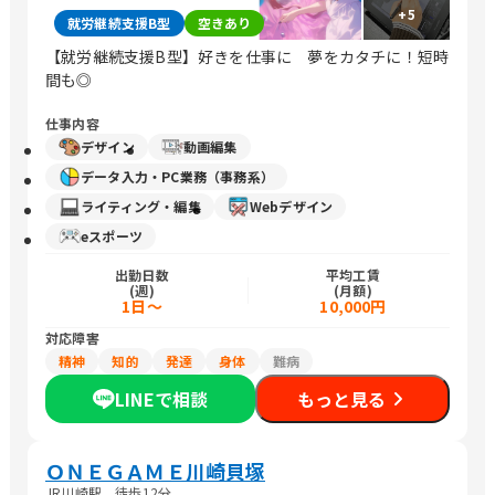
+
5
就労継続支援B型
空きあり
【就労継続支援B型】好きを仕事に 夢をカタチに！短時
間も◎
仕事内容
デザイン
動画編集
データ入力・PC業務（事務系）
ライティング・編集
Webデザイン
eスポーツ
出勤日数
平均工賃
(週)
(月額)
1日～
10,000円
対応障害
精神
知的
発達
身体
難病
LINEで相談
もっと見る
ＯＮＥＧＡＭＥ川崎貝塚
JR川崎駅 徒歩12分