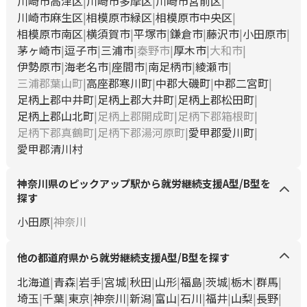
川崎市高津区
川崎市多摩区
川崎市宮前区
川崎市麻生区
相模原市緑区
相模原市中央区
相模原市南区
横須賀市
平塚市
鎌倉市
藤沢市
小田原市
茅ヶ崎市
逗子市
三浦市
秦野市
厚木市
大和市
伊勢原市
海老名市
座間市
南足柄市
綾瀬市
三浦郡葉山町
高座郡寒川町
中郡大磯町
中郡二宮町
足柄上郡中井町
足柄上郡大井町
足柄上郡松田町
足柄上郡山北町
足柄上郡開成町
足柄下郡箱根町
足柄下郡真鶴町
足柄下郡湯河原町
愛甲郡愛川町
愛甲郡清川村
神奈川県のピックアップ駅から就労継続支援A型/B型を
探す
小田原
神奈川
他の都道府県から就労継続支援A型/B型を探す
北海道
青森
岩手
宮城
秋田
山形
福島
茨城
栃木
群馬
埼玉
千葉
東京
神奈川
新潟
富山
石川
福井
山梨
長野