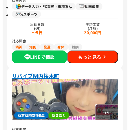
仕事内容
データ入力・PC業務（事務系）
動画編集
eスポーツ
出勤日数
平均工賃
(週)
(月額)
～5日
20,000円
対応障害
精神
知的
発達
身体
難病
LINEで相談
もっと見る
リバイブ関内桜木町
+
9
就労継続支援B型
空きあり
仕事内容