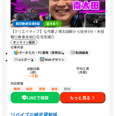
+
8
就労継続支援B型
空きあり
【クリエイティブ】な作業♪南太田駅から徒歩3分！未経
験◎食事支給◎在宅支援◎
オンライン面談
仕事内容
データ入力・PC業務（事務系）
動画編集
eスポーツ
Webデザイン
出勤日数
平均工賃
(週)
(月額)
～5日
-
対応障害
精神
知的
発達
身体
難病
LINEで相談
もっと見る
リバイブ川崎武蔵新城