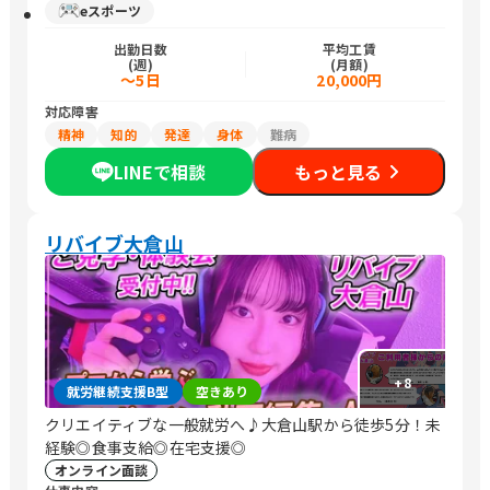
eスポーツ
出勤日数
平均工賃
(週)
(月額)
～5日
20,000円
対応障害
精神
知的
発達
身体
難病
LINEで相談
もっと見る
リバイブ大倉山
+
8
就労継続支援B型
空きあり
クリエイティブな一般就労へ♪大倉山駅から徒歩5分！未
経験◎食事支給◎在宅支援◎
オンライン面談