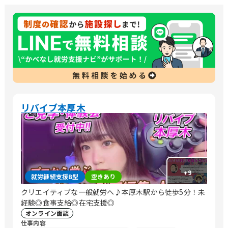
リバイブ本厚木
+
9
就労継続支援B型
空きあり
クリエイティブな一般就労へ♪本厚木駅から徒歩5分！未
経験◎食事支給◎在宅支援◎
オンライン面談
仕事内容