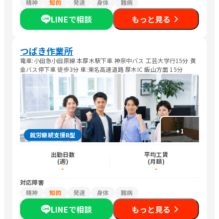
精神
知的
発達
身体
難病
LINEで相談
もっと見る
つばき作業所
電車:小田急小田原線 本厚木駅下車 神奈中バス 工芸大学行15分 黄
金バス停下車 徒歩3分 車:東名高速道路 厚木IC 飯山方面 15分
+
1
就労継続支援B型
出勤日数
平均工賃
(週)
(月額)
-
-
対応障害
精神
知的
発達
身体
難病
LINEで相談
もっと見る