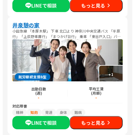
LINEで相談
もっと見る
井泉憩の家
小田急線 「本厚木駅」 下車 北口より 神奈川中央交通バス 「半原
行」「上荻野車庫行」「まつかげ台行」 乗車 「東谷戸入口」バス
停下車 徒歩3分
+
1
就労継続支援B型
出勤日数
平均工賃
(週)
(月額)
-
-
対応障害
精神
知的
発達
身体
難病
LINEで相談
もっと見る