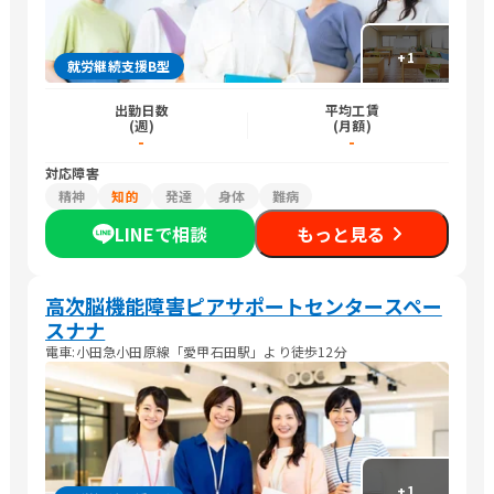
+
1
就労継続支援B型
出勤日数
平均工賃
(週)
(月額)
-
-
対応障害
精神
知的
発達
身体
難病
LINEで相談
もっと見る
高次脳機能障害ピアサポートセンタースペー
スナナ
電車:小田急小田原線「愛甲石田駅」より徒歩12分
+
1