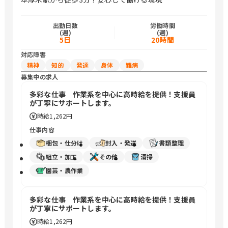
出勤日数
労働時間
(週)
(週)
5日
20時間
対応障害
精神
知的
発達
身体
難病
募集中の求人
多彩な仕事 作業系を中心に高時給を提供！支援員
が丁寧にサポートします。
時給
1,262円
仕事内容
梱包・仕分け
封入・発送
書類整理
組立・加工
その他
清掃
園芸・農作業
多彩な仕事 作業系を中心に高時給を提供！支援員
が丁寧にサポートします。
時給
1,262円