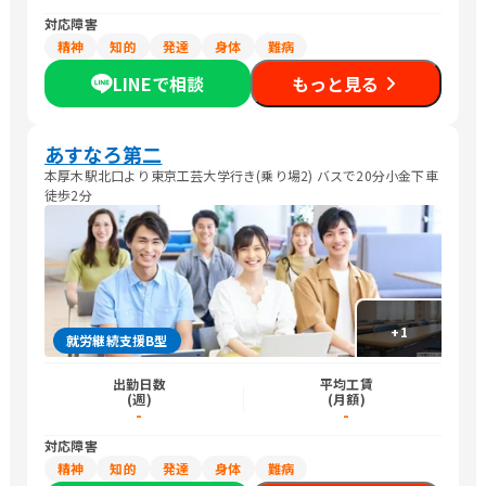
対応障害
精神
知的
発達
身体
難病
LINEで相談
もっと見る
あすなろ第二
本厚木駅北口より東京工芸大学行き(乗り場2) バスで20分小金下車
徒歩2分
+
1
就労継続支援B型
出勤日数
平均工賃
(週)
(月額)
-
-
対応障害
精神
知的
発達
身体
難病