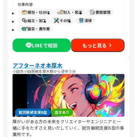
仕事内容
梱包・仕分け
封入・発送
書類整理
組立・加工
その他
清掃
園芸・農作業
LINEで相談
もっと見る
アフターネオ本厚木
小田急小田原線本厚木駅から徒歩５分
就労継続支援B型
空きあり
障がいがある方の未来をクリエイターやエンジニアと一
緒に手をたずさえ見いだしていく、就労継続支援B型の事
業所です。