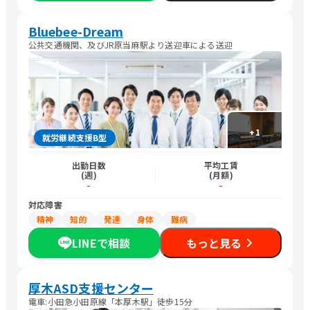
Bluebee-Dream
公共交通機関、及びJR原当麻駅より送迎車による送迎
+
1
就労継続支援B型
出勤日数
平均工賃
(週)
(月額)
-
-
対応障害
精神
知的
発達
身体
難病
LINEで相談
もっと見る
厚木ASD支援センター
電車:小田急小田原線「本厚木駅」徒歩15分