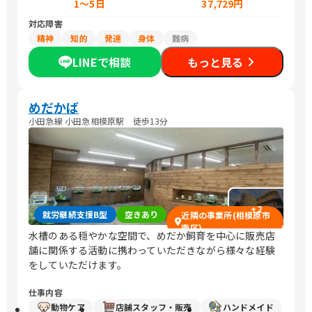
1～5日
37,729円
対応障害
精神
知的
発達
身体
難病
LINEで相談
もっと見る
めだかば
小田急線 小田急相模原駅 徒歩13分
+
2
就労継続支援B型
空きあり
近隣の事業所(相模原市
南区)
水槽のある穏やかな空間で、めだか飼育を中心に販売店
舗に関係する活動に携わっていただきながら様々な経験
をしていただけます。
仕事内容
動物ケア
店舗スタッフ・販売
ハンドメイド