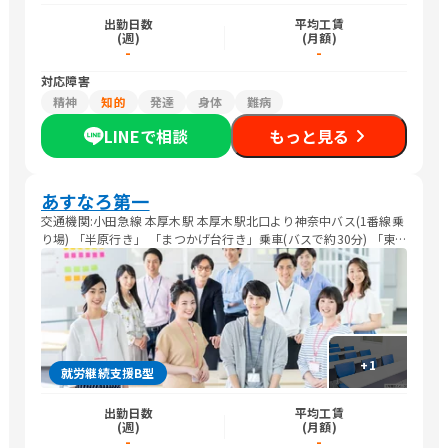
出勤日数
平均工賃
(週)
(月額)
-
-
対応障害
精神
知的
発達
身体
難病
LINEで相談
もっと見る
あすなろ第一
交通機関:小田急線 本厚木駅 本厚木駅北口より神奈中バス(1番線乗
り場) 「半原行き」 「まつかげ台行き」乗車(バスで約30分) 「東
谷戸入口」バス停下車、徒歩1分 車:国道129号線を渋谷方面 厚木
市立病院前信号を左折、国道412号線を愛川方面へ 「みはる野入
り口」信号を直進し、「高橋歯科」看板が見えたら右折
+
1
就労継続支援B型
出勤日数
平均工賃
(週)
(月額)
-
-