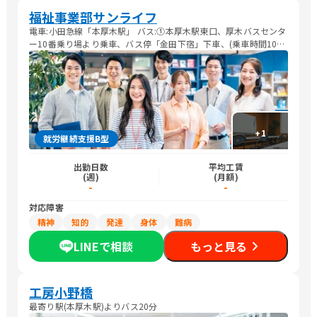
福祉事業部サンライフ
電車:小田急線「本厚木駅」 バス:①本厚木駅東口、厚木バスセンタ
ー10番乗り場より乗車、バス停「金田下宿」下車、(乗車時間10分
程度)②愛川バスセンター上三増・原当麻駅行バス停「金田下宿」
下車、環境センター方面徒歩10分 車:東名高速道路厚木ICより国道
246号線を厚木方面へ、厚木ICより約20分
+
1
就労継続支援B型
出勤日数
平均工賃
(週)
(月額)
-
-
対応障害
精神
知的
発達
身体
難病
LINEで相談
もっと見る
工房小野橋
最寄り駅(本厚木駅)よりバス20分