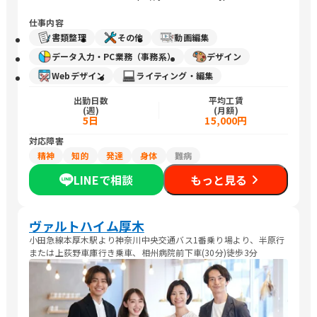
仕事内容
書類整理
その他
動画編集
データ入力・PC業務（事務系）
デザイン
Webデザイン
ライティング・編集
出勤日数
平均工賃
(週)
(月額)
5日
15,000円
対応障害
精神
知的
発達
身体
難病
LINEで相談
もっと見る
ヴァルトハイム厚木
小田急線本厚木駅より神奈川中央交通バス1番乗り場より、半原行
または上荻野車庫行き乗車、相州病院前下車(30分)徒歩3分