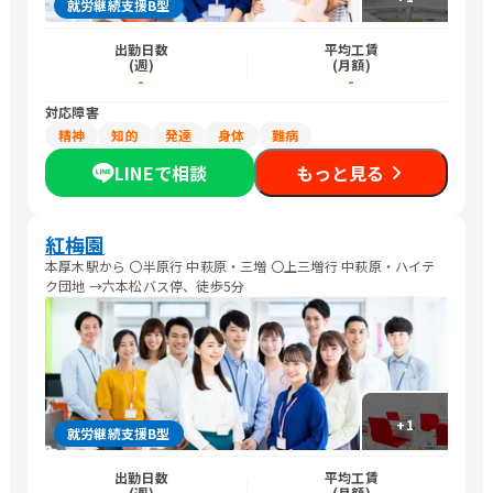
就労継続支援B型
出勤日数
平均工賃
(週)
(月額)
-
-
対応障害
精神
知的
発達
身体
難病
LINEで相談
もっと見る
紅梅園
本厚木駅から 〇半原行 中萩原・三増 〇上三増行 中萩原・ハイテ
ク団地 →六本松バス停、徒歩5分
+
1
就労継続支援B型
出勤日数
平均工賃
(週)
(月額)