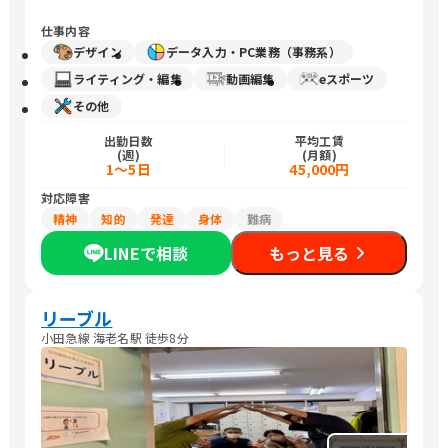
仕事内容
デザイン
データ入力・PC業務（事務系）
ライティング・編集
動画編集
eスポーツ
その他
出勤日数
平均工賃
(週)
(月額)
1～5日
45,000円
対応障害
精神
知的
発達
身体
難病
LINEで相談
もっと見る
リーブル
小田急線 海老名駅 徒歩8分