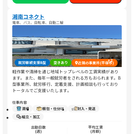
湘南コネクト
電車、バス、自転車、自動二輪
+
2
就労継続支援B型
空きあり
近隣の事業所(平塚市)
軽作業や清掃を通じ地域トップレベルの工賃実績があり
ます。また、毎年一般就労者をされる方もおられます。B
型事業所、就労移行、定着支援、計画相談も行っており
トータルでご支援いたします。
仕事内容
清掃
梱包・仕分け
封入・発送
組立・加工
出勤日数
平均工賃
(週)
(月額)