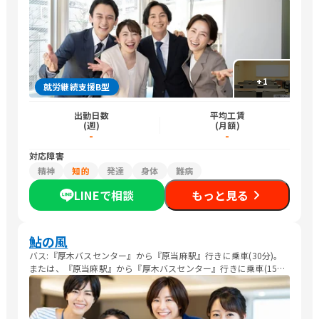
+
1
就労継続支援B型
出勤日数
平均工賃
(週)
(月額)
-
-
対応障害
精神
知的
発達
身体
難病
LINEで相談
もっと見る
鮎の風
バス:『厚木バスセンター』から『原当麻駅』行きに乗車(30分)。
または、『原当麻駅』から『厚木バスセンター』行きに乗車(15
分)。 『依知神社前』で下車。徒歩7分。