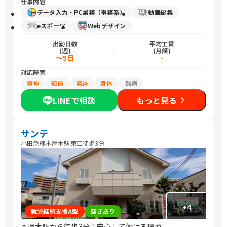
仕事内容
データ入力・PC業務（事務系）
動画編集
eスポーツ
Webデザイン
出勤日数
平均工賃
(週)
(月額)
～5日
-
対応障害
精神
知的
発達
身体
難病
LINEで相談
もっと見る
サンテ
小田急線本厚木駅東口徒歩3分
+
4
就労継続支援A型
空きあり
本厚木駅から徒歩3分！安心して働ける環境