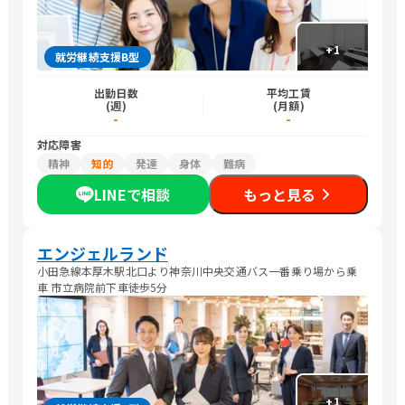
+
1
就労継続支援B型
出勤日数
平均工賃
(週)
(月額)
-
-
対応障害
精神
知的
発達
身体
難病
LINEで相談
もっと見る
エンジェルランド
小田急線本厚木駅北口より神奈川中央交通バス一番乗り場から乗
車 市立病院前下車徒歩5分
+
1