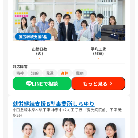
+
1
就労継続支援B型
出勤日数
平均工賃
(週)
(月額)
-
-
対応障害
精神
知的
発達
身体
難病
LINEで相談
もっと見る
就労継続支援B型事業所しらゆり
小田急線本厚木駅下車 神奈中バス 王子行 「愛光病院前」下車 徒
歩2分