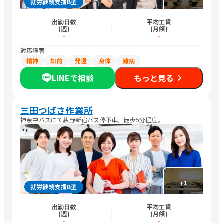
就労継続支援B型
出勤日数
平均工賃
(週)
(月額)
-
-
対応障害
精神
知的
発達
身体
難病
LINEで相談
もっと見る
三田つばさ作業所
神奈中バスにて荻野新宿バス停下車。徒歩5分程度。
+
1
就労継続支援B型
出勤日数
平均工賃
(週)
(月額)
-
-