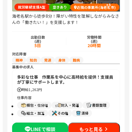
+
5
就労継続支援A型
空きあり
近隣の事業所(海老名市)
海老名駅から徒歩8分！障がい特性を理解しながらみなさ
んの「働きたい！」を支援します！
出勤日数
労働時間
(週)
(週)
5日
20時間
対応障害
精神
知的
発達
身体
難病
募集中の求人
多彩な仕事 作業系を中心に高時給を提供！支援員
が丁寧にサポートします。
時給
1,262円
仕事内容
梱包・仕分け
封入・発送
書類整理
組立・加工
その他
清掃
LINEで相談
もっと見る