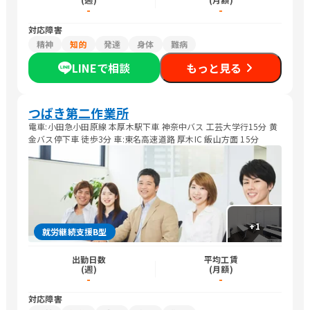
-
-
対応障害
精神
知的
発達
身体
難病
LINEで相談
もっと見る
つばき第二作業所
電車:小田急小田原線 本厚木駅下車 神奈中バス 工芸大学行15分 黄
金バス停下車 徒歩3分 車:東名高速道路 厚木IC 飯山方面 15分
+
1
就労継続支援B型
出勤日数
平均工賃
(週)
(月額)
-
-
対応障害