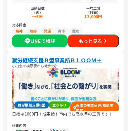
出勤日数
平均工賃
(週)
(月額)
～5日
13,000円
対応障害
精神
知的
発達
身体
難病
LINEで相談
もっと見る
就労継続支援Ｂ型事業所ＢＬＯＯＭ＋
小田急相模原駅から徒歩5分
就労継続支援B型
空きあり
近隣の事業所(相模原市
南区)
日給は1000円＋成果給！市内でも高水準の工賃です！
仕事内容