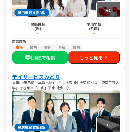
+
1
就労継続支援B型
出勤日数
平均工賃
(週)
(月額)
-
-
対応障害
精神
知的
発達
身体
難病
LINEで相談
もっと見る
デイサービスみどり
電車:小田急線「本厚木駅」 バス:神奈川中央交通バス「東京工芸大
学」行き乗車「白山」下車 徒歩3分
+
1
就労継続支援B型