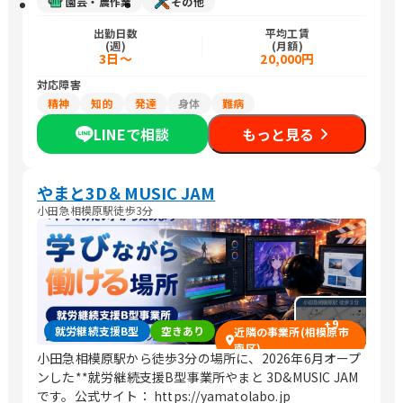
園芸・農作業
その他
出勤日数
平均工賃
(週)
(月額)
3日～
20,000円
対応障害
精神
知的
発達
身体
難病
LINEで相談
もっと見る
やまと3D＆MUSIC JAM
小田急相模原駅徒歩3分
+
9
就労継続支援B型
空きあり
近隣の事業所(相模原市
南区)
小田急相模原駅から徒歩3分の場所に、2026年6月オープ
ンした**就労継続支援B型事業所やまと 3D&MUSIC JAM
です。公式サイト： https://yamatolabo.jp