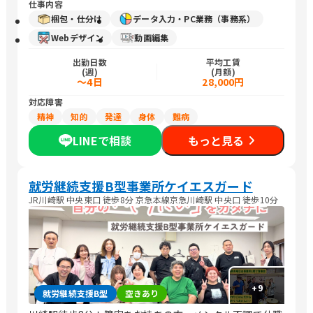
仕事内容
梱包・仕分け
データ入力・PC業務（事務系）
Webデザイン
動画編集
出勤日数
平均工賃
(週)
(月額)
～4日
28,000円
対応障害
精神
知的
発達
身体
難病
LINEで相談
もっと見る
就労継続支援B型事業所ケイエスガード
JR川崎駅 中央東口 徒歩8分 京急本線京急川崎駅 中央口 徒歩10分
+
9
就労継続支援B型
空きあり