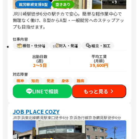
+
9
就労継続支援B型
空きあり
JR川崎駅徒歩6分の駅チカで安心。簡単な軽作業中心で
無理なく働け、B型からA型・一般就労へのステップアッ
プも目指せます。
仕事内容
梱包・仕分け
封入・発送
組立・加工
出勤日数
平均工賃
(週)
(月額)
2～5日
39,600円
対応障害
精神
知的
発達
身体
難病
LINEで相談
もっと見る
JOB PLACE COZY
JR京浜東北線鶴見駅東口徒歩6分 京浜急行線京急鶴見駅徒歩6分