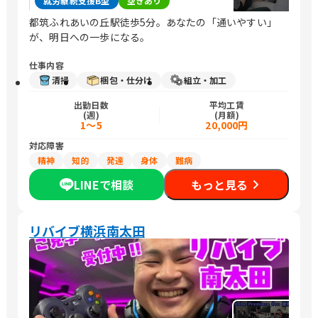
就労継続支援B型
空きあり
都筑ふれあいの丘駅徒歩5分。あなたの「通いやすい」
が、明日への一歩になる。
仕事内容
清掃
梱包・仕分け
組立・加工
出勤日数
平均工賃
(週)
(月額)
1～5
20,000円
対応障害
精神
知的
発達
身体
難病
LINEで相談
もっと見る
リバイブ横浜南太田