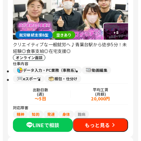
+
8
就労継続支援B型
空きあり
クリエイティブな一般就労へ♪青葉台駅から徒歩5分！未
経験◎食事支給◎在宅支援◎
オンライン面談
仕事内容
データ入力・PC業務（事務系）
動画編集
eスポーツ
梱包・仕分け
出勤日数
平均工賃
(週)
(月額)
～5日
20,000円
対応障害
精神
知的
発達
身体
難病
LINEで相談
もっと見る