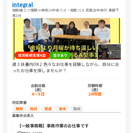
integral
相鉄線三ツ境駅⇒神奈川中央バス・相鉄バス 若葉台中央行 東根下
車1分
+
5
就労継続支援A型
空きあり
週３扶養内OK♪色々なお仕事を経験しながら、自分に合
ったお仕事を探しませんか？
出勤日数
労働時間
(週)
(週)
4～5日
20時間
対応障害
精神
知的
発達
身体
難病
募集中の求人
【一般事務職】事務作業のお仕事です