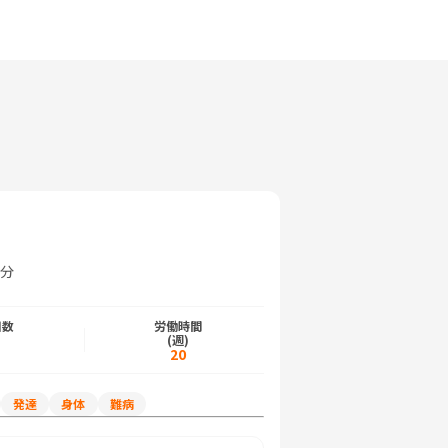
6分
日数
労働時間
)
(週)
20
発達
身体
難病