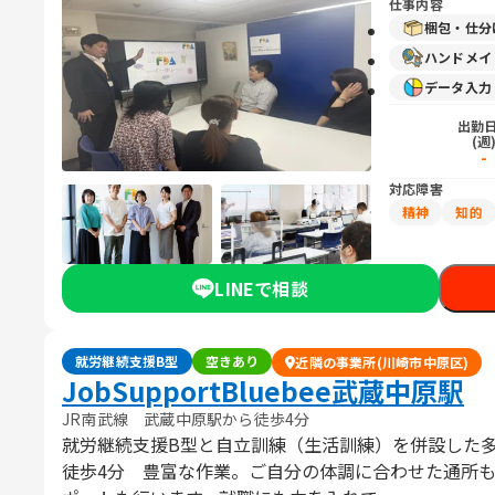
仕事内容
梱包・仕分
ハンドメイ
データ入
出勤
(週
-
対応障害
精神
知的
LINEで相談
就労継続支援B型
空きあり
近隣の事業所(川崎市中原区)
JobSupportBluebee武蔵中原駅
JR南武線 武蔵中原駅から徒歩4分
就労継続支援B型と自立訓練（生活訓練）を併設した
徒歩4分 豊富な作業。ご自分の体調に合わせた通所