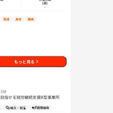
)
(週)
-
発達
身体
難病
もっと見る
1分
を目指せる就労継続支援B型事業所
組立・加工
調理補助