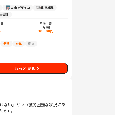
Webデザイン
動画編集
庫管理
日数
平均工賃
)
(月額)
～
30,000円
発達
身体
難病
もっと見る
働けない」という就労困難な状況にあ
人です。