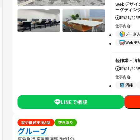
webデザ
ーケティン
時給
1,225
仕事内容
データ
Webデ
軽作業・清
時給
1,225
仕事内容
清掃
LINEで相談
就労継続支援A型
空きあり
グルーブ
京浜急行 京急鶴見駅徒歩1分