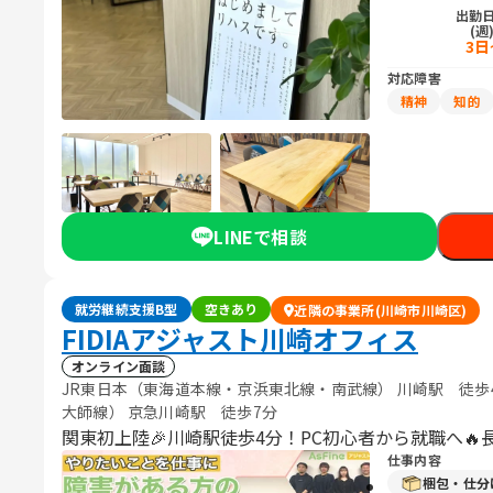
出勤
(週
3日
対応障害
精神
知的
LINEで相談
就労継続支援B型
空きあり
近隣の事業所(川崎市川崎区)
FIDIAアジャスト川崎オフィス
オンライン面談
JR東日本（東海道本線・京浜東北線・南武線） 川崎駅 徒
大師線） 京急川崎駅 徒歩7分
関東初上陸🎉川崎駅徒歩4分！PC初心者から就職へ🔥
仕事内容
梱包・仕分