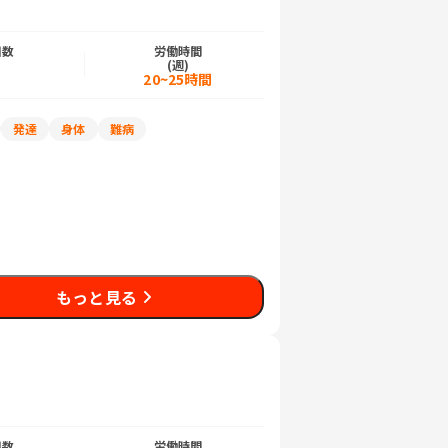
日数
労働時間
)
(週)
日
20~25時間
発達
身体
難病
もっと見る
日数
労働時間