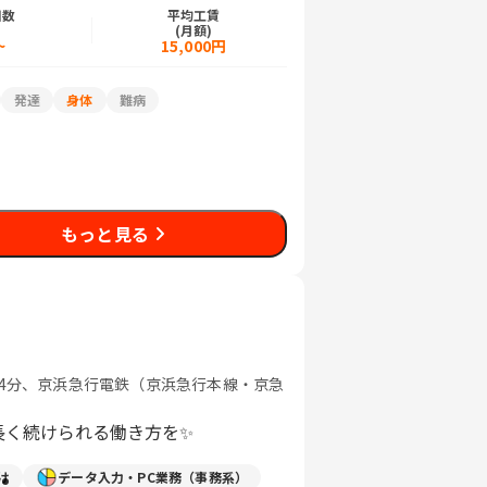
日数
平均工賃
)
(月額)
~
15,000円
発達
身体
難病
もっと見る
歩4分、京浜急行電鉄（京浜急行本線・京急
長く続けられる働き方を✨️
け
データ入力・PC業務（事務系）