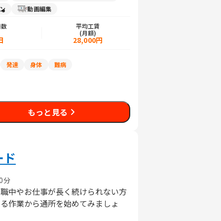
イン
動画編集
日数
平均工賃
)
(月額)
日
28,000円
発達
身体
難病
もっと見る
ード
0分
休職中やお仕事が長く続けられない方
ある作業から通所を始めてみましょ