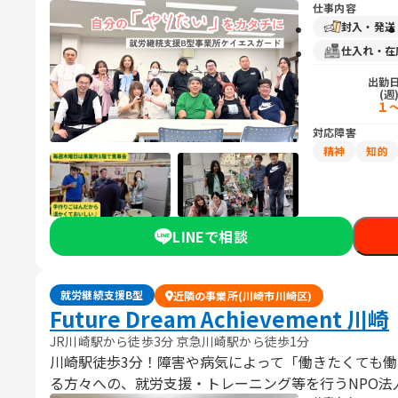
仕事内容
封入・発送
仕入れ・在
出勤
(週
１
対応障害
精神
知的
LINEで相談
就労継続支援B型
近隣の事業所(川崎市川崎区)
Future Dream Achievement 川崎
JR川崎駅から徒歩3分 京急川崎駅から徒歩1分
川崎駅徒歩3分！障害や病気によって「働きたくても
る方々への、就労支援・トレーニング等を行うNPO法