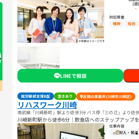
(週
-
対応障害
精神
知的
LINEで相談
就労継続支援B型
空きあり
近隣の事業所(川崎市川崎区)
リハスワーク川崎
南武線「川崎新町」駅より徒歩3分 バス停「三の辻」より徒歩
川崎新町駅から徒歩6分｜飲食店へのステップアップ
仕事内容
封入・発送