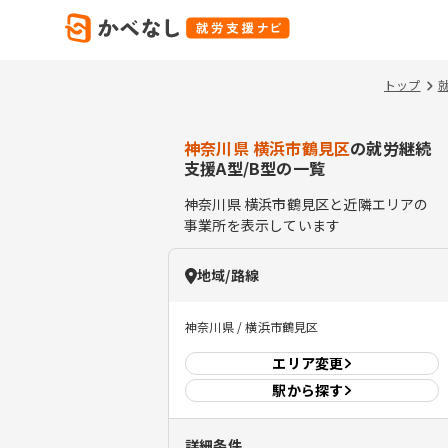
トップ
神奈川県 横浜市鶴見区
の就労継続
支援A型/B型の一覧
神奈川県
横浜市鶴見区
と近隣エリアの
事業所を表示しています
地域/路線
神奈川県 / 横浜市鶴見区
エリア
変更
駅から探す
詳細条件