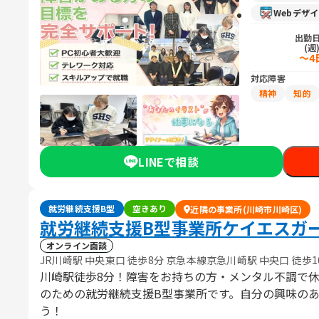
Webデザ
出勤
(週
～4
対応障害
精神
知的
LINEで相談
就労継続支援B型
空きあり
近隣の事業所(川崎市川崎区)
就労継続支援B型事業所ケイエスガ
オンライン面談
JR川崎駅 中央東口 徒歩8分 京急本線京急川崎駅 中央口 徒歩1
川崎駅徒歩8分！障害をお持ちの方・メンタル不調で
のための就労継続支援B型事業所です。自分の興味の
う！