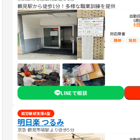
鶴見駅から徒歩1分！多様な職業訓練を提供
出勤
(週
5
対応障害
精神
知的
LINEで相談
就労継続支援A型
明日楽 つるみ
京急 鶴見市場駅より徒歩5分
出勤