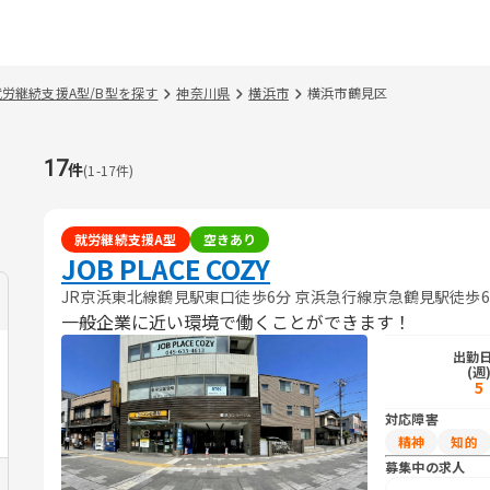
就労継続支援A型/B型を探す
神奈川県
横浜市
横浜市鶴見区
17
件
(
1
-
17
件)
就労継続支援A型
空きあり
JOB PLACE COZY
JR京浜東北線鶴見駅東口徒歩6分 京浜急行線京急鶴見駅徒歩
一般企業に近い環境で働くことができます！
出勤
(週
5
対応障害
精神
知的
募集中の求人