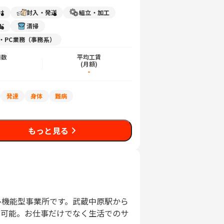
け
封入・発送
組立・加工
ド
清掃
力・PC業務（事務系）
日数
平均工賃
)
(月額)
-
発達
身体
難病
もっと見る
多機能型事業所です。武蔵中原駅から
も可能。お仕事だけでなく生活でのサ