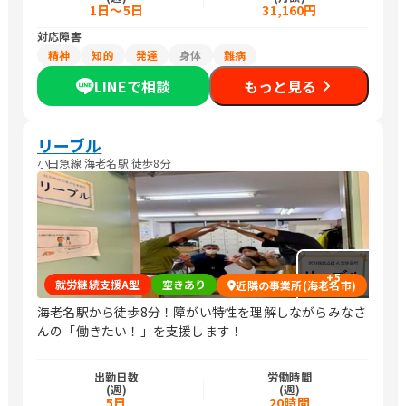
1日～5日
31,160円
対応障害
精神
知的
発達
身体
難病
LINEで相談
もっと見る
リーブル
小田急線 海老名駅 徒歩8分
+
5
就労継続支援A型
空きあり
近隣の事業所(海老名市)
海老名駅から徒歩8分！障がい特性を理解しながらみなさ
んの「働きたい！」を支援します！
出勤日数
労働時間
(週)
(週)
5日
20時間