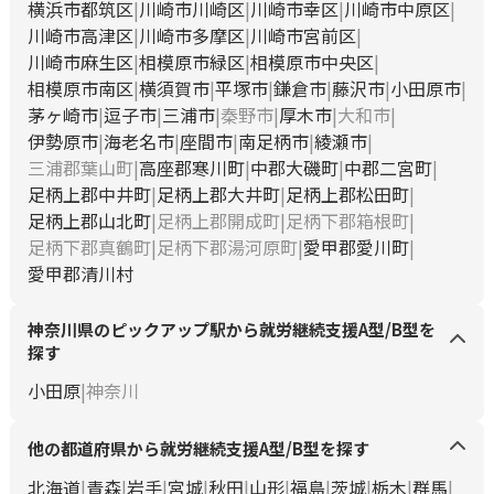
横浜市都筑区
川崎市川崎区
川崎市幸区
川崎市中原区
川崎市高津区
川崎市多摩区
川崎市宮前区
川崎市麻生区
相模原市緑区
相模原市中央区
相模原市南区
横須賀市
平塚市
鎌倉市
藤沢市
小田原市
茅ヶ崎市
逗子市
三浦市
秦野市
厚木市
大和市
伊勢原市
海老名市
座間市
南足柄市
綾瀬市
三浦郡葉山町
高座郡寒川町
中郡大磯町
中郡二宮町
足柄上郡中井町
足柄上郡大井町
足柄上郡松田町
足柄上郡山北町
足柄上郡開成町
足柄下郡箱根町
足柄下郡真鶴町
足柄下郡湯河原町
愛甲郡愛川町
愛甲郡清川村
神奈川県のピックアップ駅から就労継続支援A型/B型を
探す
小田原
神奈川
他の都道府県から就労継続支援A型/B型を探す
北海道
青森
岩手
宮城
秋田
山形
福島
茨城
栃木
群馬