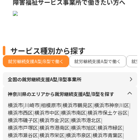
障害福祉サービス事業所で
働きたい方へ
サービス種別から探す
就労継続支援A型/B型で働く
就労継続支援A型で働く
就
全国の就労継続支援A型/B型事業所
神奈川県のエリアから就労継続支援A型/B型を探す
横浜市
川崎市
相模原市
横浜市鶴見区
横浜市神奈川区
横浜市西区
横浜市中区
横浜市南区
横浜市保土ケ谷区
横浜市磯子区
横浜市金沢区
横浜市港北区
横浜市戸塚区
横浜市港南区
横浜市旭区
横浜市緑区
横浜市瀬谷区
横浜市栄区
横浜市泉区
横浜市青葉区