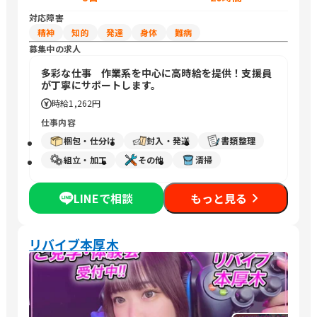
対応障害
精神
知的
発達
身体
難病
募集中の求人
多彩な仕事 作業系を中心に高時給を提供！支援員
が丁寧にサポートします。
時給
1,262円
仕事内容
梱包・仕分け
封入・発送
書類整理
組立・加工
その他
清掃
LINEで相談
もっと見る
リバイブ本厚木