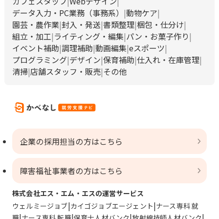
カフェスタッフ
Webデザイン
データ入力・PC業務（事務系）
動物ケア
園芸・農作業
封入・発送
書類整理
梱包・仕分け
組立・加工
ライティング・編集
パン・お菓子作り
イベント補助
調理補助
動画編集
eスポーツ
プログラミング
デザイン
保育補助
仕入れ・在庫管理
清掃
店舗スタッフ・販売
その他
企業の採用担当の方はこちら
障害福祉事業者の方はこちら
株式会社エス・エム・エスの運営サービス
ウェルミージョブ
カイゴジョブエージェント
ナース専科 就
職
ナース専科 転職
保育士人材バンク
放射線技師人材バンク