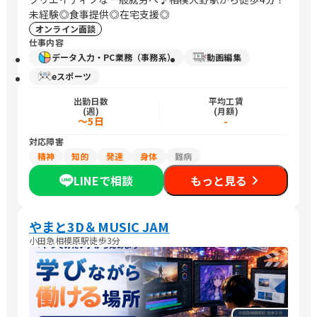
未経験◎食事提供◎在宅支援◎
オンライン面談
仕事内容
データ入力・PC業務（事務系）
動画編集
eスポーツ
出勤日数
平均工賃
(週)
(月額)
～5日
-
対応障害
精神
知的
発達
身体
難病
LINEで相談
もっと見る
やまと3D＆MUSIC JAM
小田急相模原駅徒歩3分