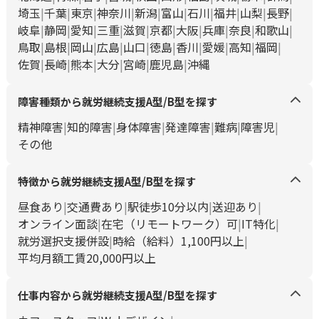
埼玉
千葉
東京
神奈川
新潟
富山
石川
福井
山梨
長野
岐阜
静岡
愛知
三重
滋賀
京都
大阪
兵庫
奈良
和歌山
鳥取
島根
岡山
広島
山口
徳島
香川
愛媛
高知
福岡
佐賀
長崎
熊本
大分
宮崎
鹿児島
沖縄
障害種類から就労継続支援A型/B型を探す
精神障害
知的障害
身体障害
発達障害
難病
障害児
その他
特徴から就労継続支援A型/B型を探す
昼食あり
交通費あり
駅徒歩10分以内
送迎あり
オンライン面談
在宅（リモートワーク）可
IT特化
就労選択支援併設
時給（給料）1,100円以上
平均月額工賃20,000円以上
仕事内容から就労継続支援A型/B型を探す