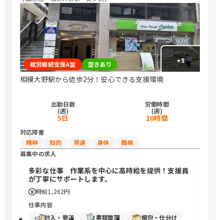
+
5
就労継続支援A型
空きあり
相模大野駅から徒歩2分！安心できる支援環境
出勤日数
労働時間
(週)
(週)
5日
20時間
対応障害
精神
知的
発達
身体
難病
募集中の求人
多彩な仕事 作業系を中心に高時給を提供！支援員
が丁寧にサポートします。
時給
1,262円
仕事内容
封入・発送
書類整理
梱包・仕分け