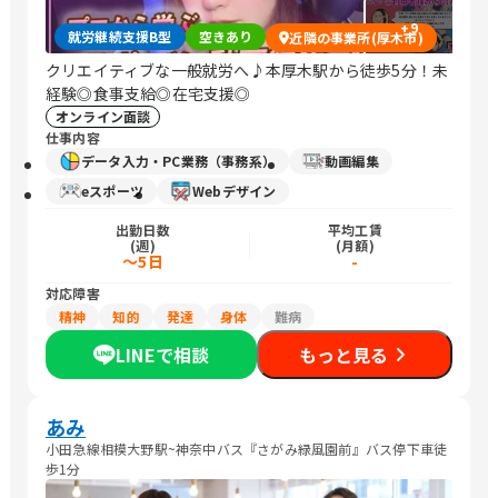
+
9
就労継続支援B型
空きあり
近隣の事業所(厚木市)
クリエイティブな一般就労へ♪本厚木駅から徒歩5分！未
経験◎食事支給◎在宅支援◎
オンライン面談
仕事内容
データ入力・PC業務（事務系）
動画編集
eスポーツ
Webデザイン
出勤日数
平均工賃
(週)
(月額)
～5日
-
対応障害
精神
知的
発達
身体
難病
LINEで相談
もっと見る
あみ
小田急線相模大野駅~神奈中バス『さがみ緑風園前』バス停下車徒
歩1分