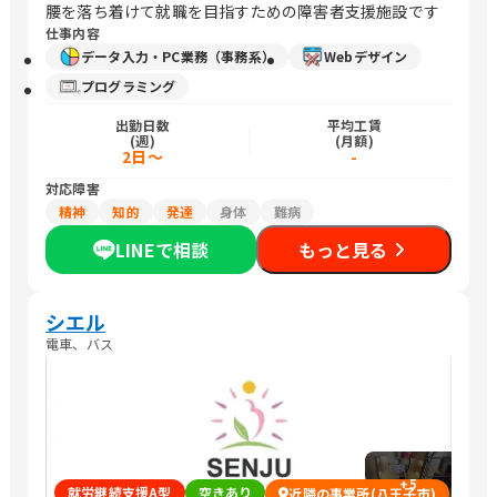
腰を落ち着けて就職を目指すための障害者支援施設です
仕事内容
データ入力・PC業務（事務系）
Webデザイン
プログラミング
出勤日数
平均工賃
(週)
(月額)
2日～
-
対応障害
精神
知的
発達
身体
難病
LINEで相談
もっと見る
シエル
電車、バス
+
5
就労継続支援A型
空きあり
近隣の事業所(八王子市)