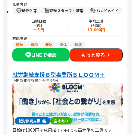
仕事内容
動物ケア
店舗スタッフ・販売
ハンドメイド
出勤日数
平均工賃
(週)
(月額)
～5日
13,000円
対応障害
精神
知的
発達
身体
難病
LINEで相談
もっと見る
就労継続支援Ｂ型事業所ＢＬＯＯＭ＋
小田急相模原駅から徒歩5分
就労継続支援B型
空きあり
日給は1000円＋成果給！市内でも高水準の工賃です！