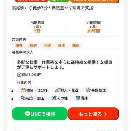
高尾駅から徒歩3分！自然豊かな環境で支援
出勤日数
労働時間
(週)
(週)
5日
20時間
対応障害
精神
知的
発達
身体
難病
募集中の求人
多彩な仕事 作業系を中心に高時給を提供！支援員
が丁寧にサポートします。
時給
1,263円
仕事内容
梱包・仕分け
封入・発送
書類整理
組立・加工
その他
清掃
LINEで相談
もっと見る