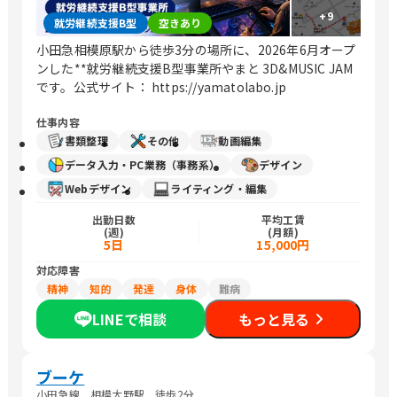
+
9
就労継続支援B型
空きあり
小田急相模原駅から徒歩3分の場所に、2026年6月オープ
ンした**就労継続支援B型事業所やまと 3D&MUSIC JAM
です。公式サイト： https://yamatolabo.jp
仕事内容
書類整理
その他
動画編集
データ入力・PC業務（事務系）
デザイン
Webデザイン
ライティング・編集
出勤日数
平均工賃
(週)
(月額)
5日
15,000円
対応障害
精神
知的
発達
身体
難病
LINEで相談
もっと見る
ブーケ
小田急線 相模大野駅 徒歩2分