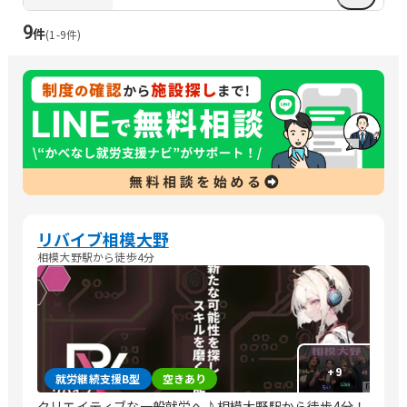
9
件
(
1
-
9
件)
リバイブ相模大野
相模大野駅から徒歩4分
+
9
就労継続支援B型
空きあり
クリエイティブな一般就労へ♪相模大野駅から徒歩4分！