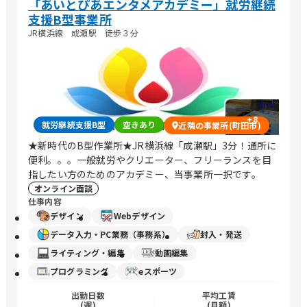
「あいとぴあエンタメアカデミー」就労継続
支援B型事業所
JR横浜線 成瀬駅 徒歩３分
+
8
就労継続支援B型
空きあり
近隣の事業所(町田市)
★新時代のB型作業所★JR横浜線「成瀬駅」3分！通所に
便利。。。一般就労やクリエーター、フリーランスを目
指したい方のためのアカデミー、当事業所一択です。
オンライン面談
仕事内容
デザイン
Webデザイン
データ入力・PC業務（事務系）
封入・発送
ライティング・編集
動画編集
プログラミング
eスポーツ
出勤日数
平均工賃
(週)
(月額)