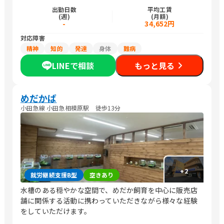
出勤日数
平均工賃
(週)
(月額)
-
34,652円
対応障害
精神
知的
発達
身体
難病
LINEで相談
もっと見る
めだかば
小田急線 小田急相模原駅 徒歩13分
+
2
就労継続支援B型
空きあり
水槽のある穏やかな空間で、めだか飼育を中心に販売店
舗に関係する活動に携わっていただきながら様々な経験
をしていただけます。