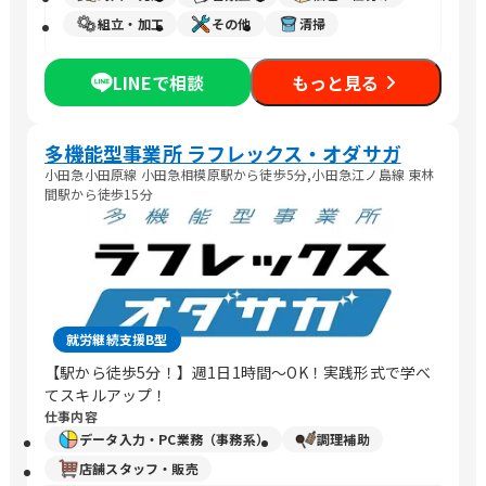
組立・加工
その他
清掃
LINEで相談
もっと見る
多機能型事業所 ラフレックス・オダサガ
小田急小田原線 小田急相模原駅から徒歩5分,小田急江ノ島線 東林
間駅から徒歩15分
就労継続支援B型
【駅から徒歩5分！】週1日1時間～OK！実践形式で学べ
てスキルアップ！
仕事内容
データ入力・PC業務（事務系）
調理補助
店舗スタッフ・販売