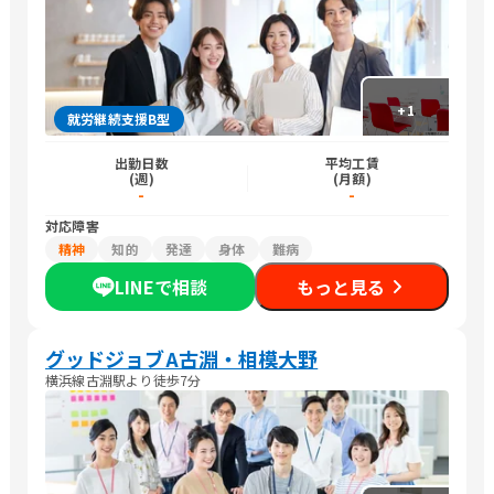
+
1
就労継続支援B型
出勤日数
平均工賃
(週)
(月額)
-
-
対応障害
精神
知的
発達
身体
難病
LINEで相談
もっと見る
グッドジョブA古淵・相模大野
横浜線古淵駅より徒歩7分