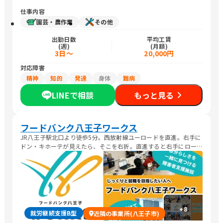
仕事内容
園芸・農作業
その他
出勤日数
平均工賃
(週)
(月額)
3日～
20,000円
対応障害
精神
知的
発達
身体
難病
LINEで相談
もっと見る
フードバンク八王子ワークス
JR八王子駅北口より徒歩5分。西放射線ユーロードを直進。右手に
ドン・キホーテが見えたら、そこを右折。直進すると右手にロー
ランド像のあるビルがあります。そのビルの3階になります
+
8
就労継続支援B型
近隣の事業所(八王子市)