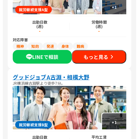
+
1
就労継続支援A型
出勤日数
労働時間
(週)
(週)
-
-
対応障害
精神
知的
発達
身体
難病
LINEで相談
もっと見る
グッドジョブA古淵・相模大野
JR横浜線古淵駅より徒歩7分。
+
1
就労継続支援B型
出勤日数
平均工賃