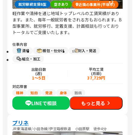
+
2
就労継続支援B型
空きあり
近隣の事業所(平塚市)
軽作業や清掃を通じ地域トップレベルの工賃実績があり
ます。また、毎年一般就労者をされる方もおられます。B
型事業所、就労移行、定着支援、計画相談も行っており
トータルでご支援いたします。
仕事内容
清掃
梱包・仕分け
封入・発送
組立・加工
出勤日数
平均工賃
(週)
(月額)
1～5日
37,729円
対応障害
精神
知的
発達
身体
難病
LINEで相談
もっと見る
プリネ
JR東海道線/小田急線/伊豆箱根鉄道 小田原駅 徒歩4分