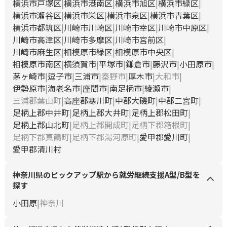
横浜市戸塚区
横浜市港南区
横浜市旭区
横浜市緑区
横浜市瀬谷区
横浜市栄区
横浜市泉区
横浜市青葉区
横浜市都筑区
川崎市川崎区
川崎市幸区
川崎市中原区
川崎市高津区
川崎市多摩区
川崎市宮前区
川崎市麻生区
相模原市緑区
相模原市中央区
相模原市南区
横須賀市
平塚市
鎌倉市
藤沢市
小田原市
茅ヶ崎市
逗子市
三浦市
秦野市
厚木市
大和市
伊勢原市
海老名市
座間市
南足柄市
綾瀬市
三浦郡葉山町
高座郡寒川町
中郡大磯町
中郡二宮町
足柄上郡中井町
足柄上郡大井町
足柄上郡松田町
足柄上郡山北町
足柄上郡開成町
足柄下郡箱根町
足柄下郡真鶴町
足柄下郡湯河原町
愛甲郡愛川町
愛甲郡清川村
神奈川県のピックアップ駅から就労継続支援A型/B型を
探す
小田原
神奈川