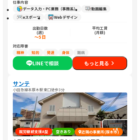
仕事内容
データ入力・PC業務（事務系）
動画編集
eスポーツ
Webデザイン
出勤日数
平均工賃
(週)
(月額)
～5日
-
対応障害
精神
知的
発達
身体
難病
LINEで相談
もっと見る
サンテ
小田急線本厚木駅東口徒歩3分
+
4
就労継続支援A型
空きあり
近隣の事業所(厚木市)