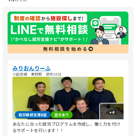
みりおんりーふ
小田急線 秦野駅 徒歩10分
+
4
就労継続支援B型
空きあり
あなたに合った就労プログラムを作成し、働く力を付け
るサポートを行います！！