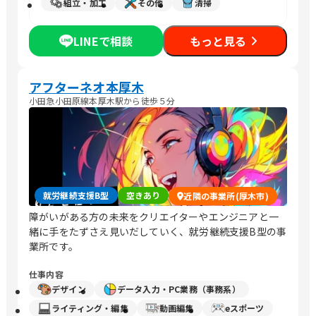
組立・加工
その他
清掃
LINEで相談
もっと見る
アフターネオ本厚木
小田急小田原線本厚木駅から徒歩５分
就労継続支援B型
空きあり
近隣の事業所(厚木市)
障がいがある方の未来をクリエイターやエンジニアと一
緒に手をたずさえ見いだしていく、就労継続支援B型の事
業所です。
仕事内容
デザイン
データ入力・PC業務（事務系）
ライティング・編集
動画編集
eスポーツ