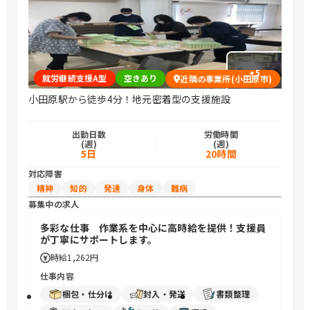
+
5
就労継続支援A型
空きあり
近隣の事業所(小田原市)
小田原駅から徒歩4分！地元密着型の支援施設
出勤日数
労働時間
(週)
(週)
5日
20時間
対応障害
精神
知的
発達
身体
難病
募集中の求人
多彩な仕事 作業系を中心に高時給を提供！支援員
が丁寧にサポートします。
時給
1,262円
仕事内容
梱包・仕分け
封入・発送
書類整理