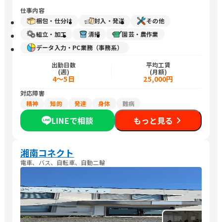
仕事内容
梱包・仕分け
封入・発送
その他
組立・加工
清掃
園芸・農作業
データ入力・PC業務（事務系）
出勤日数
平均工賃
(週)
(月額)
4～5日
25,000円
対応障害
精神
知的
発達
身体
難病
LINEで相談
もっと見る
湘南コネクト
電車、バス、自転車、自動二輪