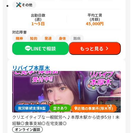
その他
出勤日数
平均工賃
(週)
(月額)
1～5日
45,000円
対応障害
精神
知的
発達
身体
難病
LINEで相談
もっと見る
リバイブ本厚木
+
9
就労継続支援B型
空きあり
近隣の事業所(厚木市)
クリエイティブな一般就労へ♪本厚木駅から徒歩5分！未
経験◎食事支給◎在宅支援◎
オンライン面談