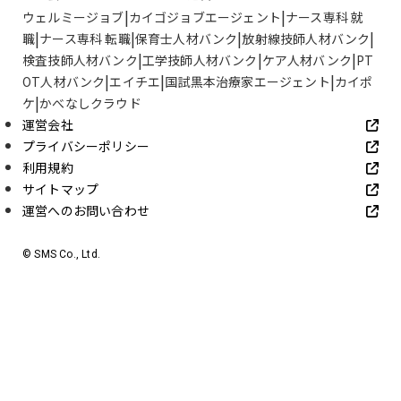
ウェルミージョブ
カイゴジョブエージェント
ナース専科 就
職
ナース専科 転職
保育士人材バンク
放射線技師人材バンク
検査技師人材バンク
工学技師人材バンク
ケア人材バンク
PT
OT人材バンク
エイチエ
国試黒本治療家エージェント
カイポ
ケ
かべなしクラウド
運営会社
プライバシーポリシー
利用規約
サイトマップ
運営へのお問い合わせ
© SMS Co., Ltd.