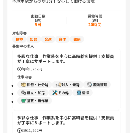
本厚木駅から徒歩3分！安心して働ける環境
出勤日数
労働時間
(週)
(週)
5日
20時間
対応障害
精神
知的
発達
身体
難病
募集中の求人
多彩な仕事 作業系を中心に高時給を提供！支援員
が丁寧にサポートします。
時給
1,262円
仕事内容
梱包・仕分け
封入・発送
書類整理
組立・加工
その他
清掃
園芸・農作業
多彩な仕事 作業系を中心に高時給を提供！支援員
が丁寧にサポートします。
時給
1,262円