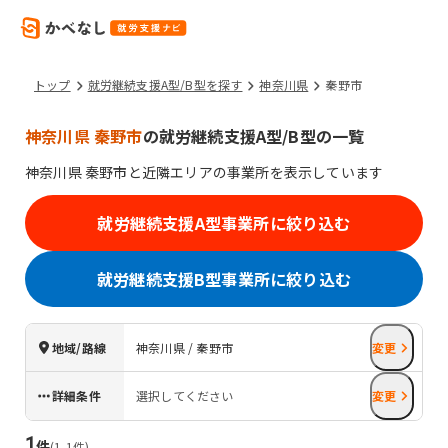
トップ
就労継続支援A型/B型を探す
神奈川県
秦野市
神奈川県 秦野市
の就労継続支援A型/B型の一覧
神奈川県
秦野市
と近隣エリアの事業所を表示しています
就労継続支援A型事業所に絞り込む
就労継続支援B型事業所に絞り込む
地域/路線
神奈川県 / 秦野市
変更
詳細条件
選択してください
変更
1
件
(
1
-
1
件)