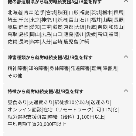
他の都道府県から就労継続支援A型/B型を探す
北海道
青森
岩手
宮城
秋田
山形
福島
茨城
栃木
群馬
埼玉
千葉
東京
神奈川
新潟
富山
石川
福井
山梨
長野
岐阜
静岡
愛知
三重
滋賀
京都
大阪
兵庫
奈良
和歌山
鳥取
島根
岡山
広島
山口
徳島
香川
愛媛
高知
福岡
佐賀
長崎
熊本
大分
宮崎
鹿児島
沖縄
障害種類から就労継続支援A型/B型を探す
精神障害
知的障害
身体障害
発達障害
難病
障害児
その他
特徴から就労継続支援A型/B型を探す
昼食あり
交通費あり
駅徒歩10分以内
送迎あり
オンライン面談
在宅（リモートワーク）可
IT特化
就労選択支援併設
時給（給料）1,100円以上
平均月額工賃20,000円以上