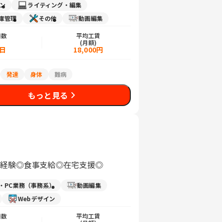
イン
ライティング・編集
庫管理
その他
動画編集
日数
平均工賃
)
(月額)
5日
18,000円
発達
身体
難病
もっと見る
未経験◎食事支給◎在宅支援◎
力・PC業務（事務系）
動画編集
Webデザイン
日数
平均工賃