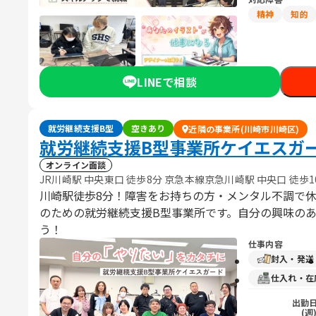
精神
知的
LINEで相談
就労継続支援B型
空きあり
近隣の事業所(川崎市川崎区)
就労継続支援B型事業所ケイエスガ
オンライン面談
JR川崎駅 中央東口 徒歩8分 京急本線京急川崎駅 中央口 徒歩1
川崎駅徒歩8分！障害をお持ちの方・メンタル不調で
のための就労継続支援B型事業所です。自分の興味の
う！
仕事内容
封入・発送
仕入れ・在
出勤
(週