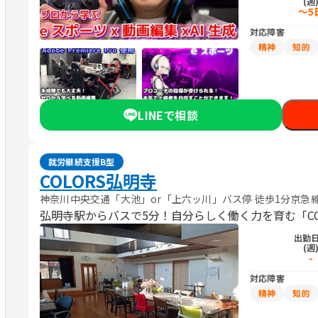
(週
～5
対応障害
精神
知的
LINEで相談
就労継続支援B型
COLORS弘明寺
神奈川中央交通「大池」or「上六ッ川」バス停 徒歩1分京急線
弘明寺駅からバスで5分！自分らしく働く力を育む「COL
出勤
(週
-
対応障害
精神
知的