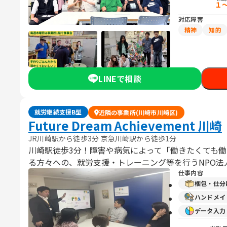
１
対応障害
精神
知的
LINEで相談
就労継続支援B型
近隣の事業所(川崎市川崎区)
Future Dream Achievement 川崎
JR川崎駅から徒歩3分 京急川崎駅から徒歩1分
川崎駅徒歩3分！障害や病気によって「働きたくても
る方々への、就労支援・トレーニング等を行うNPO法
仕事内容
梱包・仕分
ハンドメイ
データ入