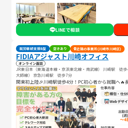
LINEで相談
就労継続支援B型
空きあり
近隣の事業所(川崎市川崎区)
FIDIAアジャスト川崎オフィス
オンライン面談
JR東日本（東海道本線・京浜東北線・南武線） 川崎駅 徒
大師線） 京急川崎駅 徒歩7分
関東初上陸🎉川崎駅徒歩4分！PC初心者から就職へ🔥
仕事内容
梱包・仕分
Webデザ
出勤
(週
～4
対応障害