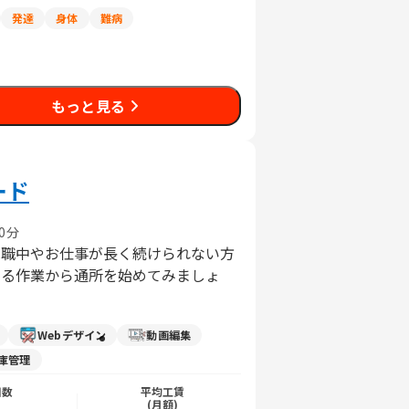
発達
身体
難病
もっと見る
ード
0分
休職中やお仕事が長く続けられない方
ある作業から通所を始めてみましょ
Webデザイン
動画編集
庫管理
日数
平均工賃
)
(月額)