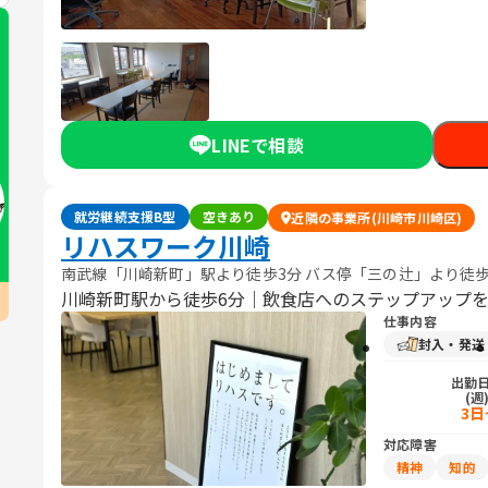
LINEで相談
就労継続支援B型
空きあり
近隣の事業所(川崎市川崎区)
リハスワーク川崎
南武線「川崎新町」駅より徒歩3分 バス停「三の辻」より徒歩
川崎新町駅から徒歩6分｜飲食店へのステップアップ
仕事内容
封入・発送
出勤
(週
3日
対応障害
精神
知的