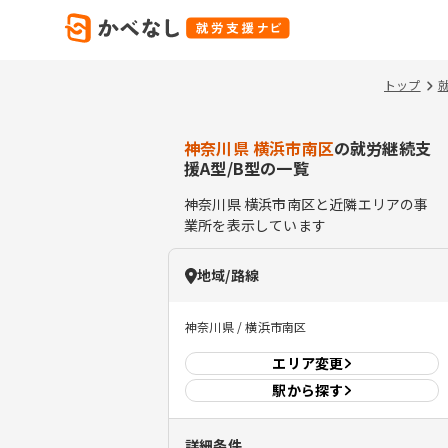
トップ
神奈川県 横浜市南区
の就労継続支
援A型/B型の一覧
神奈川県
横浜市南区
と近隣エリアの事
業所を表示しています
地域/路線
神奈川県 / 横浜市南区
エリア
変更
駅から探す
詳細条件