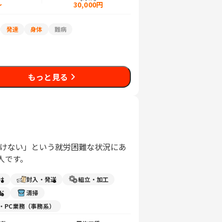
～
30,000円
発達
身体
難病
もっと見る
働けない」という就労困難な状況にあ
人です。
け
封入・発送
組立・加工
ド
清掃
力・PC業務（事務系）