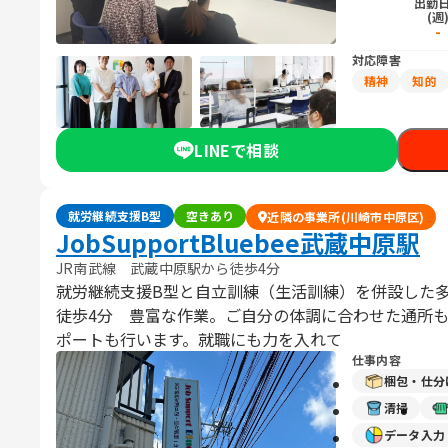
出勤
(週
-
対応障害
精神
知的
LINEで相談
就労継続支援B型
空きあり
近隣の事業所(川崎市中原区)
JobSupportBluebee武蔵中原駅
JR南武線 武蔵中原駅から徒歩4分
就労継続支援B型と自立訓練（生活訓練）を併設した
徒歩4分 豊富な作業。ご自分の体調に合わせた通所
ポートも行います。就職にも力を入れて
仕事内容
梱包・仕分
清掃
データ入