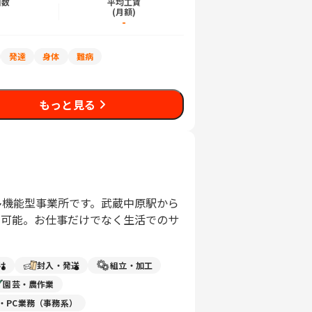
日数
平均工賃
)
(月額)
-
発達
身体
難病
もっと見る
多機能型事業所です。武蔵中原駅から
も可能。お仕事だけでなく生活でのサ
け
封入・発送
組立・加工
園芸・農作業
力・PC業務（事務系）