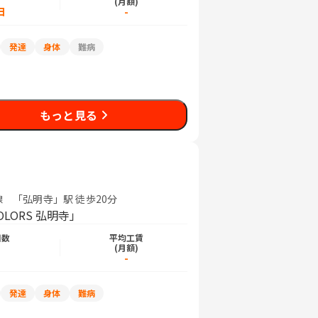
)
(月額)
日
-
発達
身体
難病
もっと見る
 「弘明寺」駅 徒歩20分
ORS 弘明寺」
日数
平均工賃
)
(月額)
-
発達
身体
難病