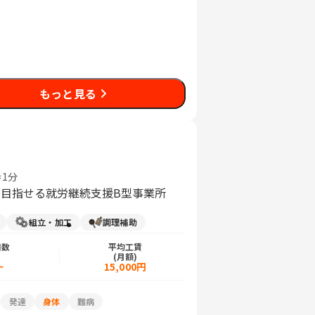
もっと見る
1分
を目指せる就労継続支援B型事業所
組立・加工
調理補助
日数
平均工賃
)
(月額)
~
15,000円
発達
身体
難病