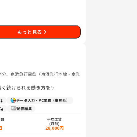
もっと見る
歩4分、京浜急行電鉄（京浜急行本線・京急
長く続けられる働き方を✨️
け
データ入力・PC業務（事務系）
イン
動画編集
日数
平均工賃
)
(月額)
日
28,000円