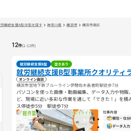
就労継続支援A型/B型を探す
神奈川県
横浜市
横浜市南区
12
件
(
1
-
12
件)
就労継続支援B型
空きあり
就労継続支援B型事業所クオリティ
オンライン面談
横浜市営地下鉄ブルーライン伊勢佐木長者町駅徒歩7分
パソコンを使った画像・動画編集、データ入力や物販
ど、現場に近い多彩な作業を通して「できた！」を積
ス停徒歩5分 駅徒歩7分
仕事内容
梱包・仕分
データ入