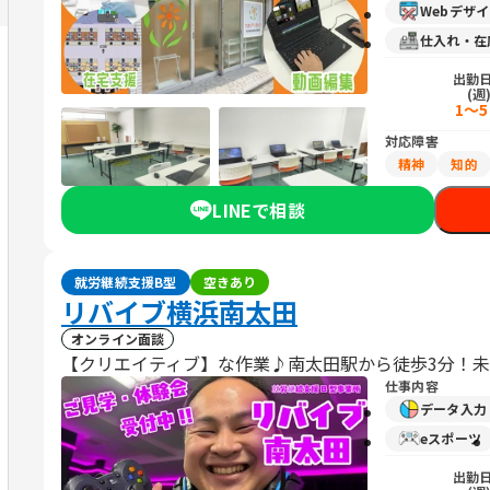
Webデザ
仕入れ・在
出勤
(週
1～
対応障害
精神
知的
LINEで相談
就労継続支援B型
空きあり
リバイブ横浜南太田
オンライン面談
【クリエイティブ】な作業♪南太田駅から徒歩3分！
仕事内容
データ入
eスポーツ
出勤