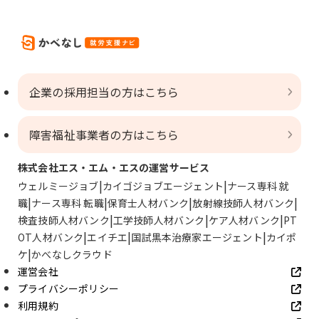
企業の採用担当の方はこちら
障害福祉事業者の方はこちら
株式会社エス・エム・エスの運営サービス
ウェルミージョブ
カイゴジョブエージェント
ナース専科 就
職
ナース専科 転職
保育士人材バンク
放射線技師人材バンク
検査技師人材バンク
工学技師人材バンク
ケア人材バンク
PT
OT人材バンク
エイチエ
国試黒本治療家エージェント
カイポ
ケ
かべなしクラウド
運営会社
プライバシーポリシー
利用規約