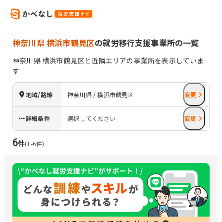
神奈川県 横浜市鶴見区
の就労移行支援事業所の一覧
神奈川県
横浜市鶴見区
と近隣エリアの事業所を表示していま
す
地域/路線
神奈川県 / 横浜市鶴見区
変更
詳細条件
選択してください
変更
6
件
(
1
-
6
件)