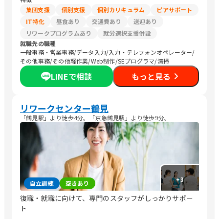
集団支援
個別支援
個別カリキュラム
ピアサポート
IT特化
昼食あり
交通費あり
送迎あり
リワークプログラムあり
就労選択支援併設
就職先の職種
一般事務・営業事務/データ入力/入力・テレフォンオペレーター/
その他事務/その他軽作業/Web制作/SEプログラマ/清掃
LINEで相談
もっと見る
リワークセンター鶴見
「鶴見駅」より徒歩4分。「京急鶴見駅」より徒歩9分。
+
3
自立訓練
空きあり
復職・就職に向けて、専門のスタッフがしっかりサポー
ト