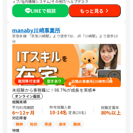
ィブ/社内情報システム/その他IT/ヘルプデスク
LINEで相談
もっと見る
manaby川崎事業所
京急本線 「京急川崎駅」より徒歩7分、JR「川崎駅」より徒歩10
分
+
9
就労移行支援
空きあり
近隣の事業所(川崎市川崎
区)
未経験から事務職に！98.7%が成長を実感🌟
オンライン面談
就職実績
昨年就職人数
平均利用期間
就職定着率
10-14名
6〜12ヶ月
80%以上
定員(
20
名)
対応障害
精神
知的
発達
身体
難病
特徴