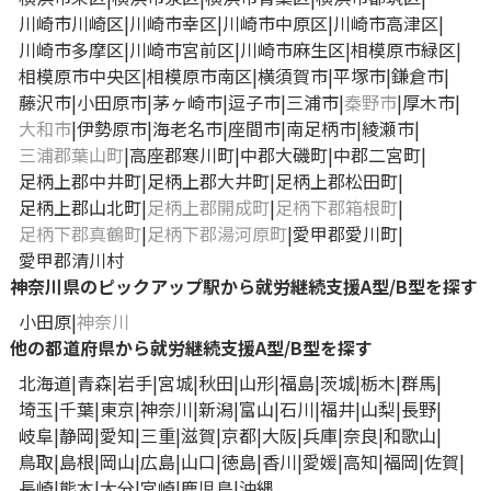
川崎市川崎区
川崎市幸区
川崎市中原区
川崎市高津区
川崎市多摩区
川崎市宮前区
川崎市麻生区
相模原市緑区
相模原市中央区
相模原市南区
横須賀市
平塚市
鎌倉市
藤沢市
小田原市
茅ヶ崎市
逗子市
三浦市
秦野市
厚木市
大和市
伊勢原市
海老名市
座間市
南足柄市
綾瀬市
三浦郡葉山町
高座郡寒川町
中郡大磯町
中郡二宮町
足柄上郡中井町
足柄上郡大井町
足柄上郡松田町
足柄上郡山北町
足柄上郡開成町
足柄下郡箱根町
足柄下郡真鶴町
足柄下郡湯河原町
愛甲郡愛川町
愛甲郡清川村
神奈川県のピックアップ駅から就労継続支援A型/B型を探す
小田原
神奈川
他の都道府県から就労継続支援A型/B型を探す
北海道
青森
岩手
宮城
秋田
山形
福島
茨城
栃木
群馬
埼玉
千葉
東京
神奈川
新潟
富山
石川
福井
山梨
長野
岐阜
静岡
愛知
三重
滋賀
京都
大阪
兵庫
奈良
和歌山
鳥取
島根
岡山
広島
山口
徳島
香川
愛媛
高知
福岡
佐賀
長崎
熊本
大分
宮崎
鹿児島
沖縄