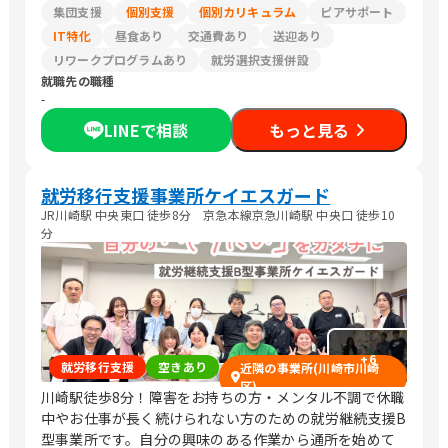
集団支援
個別支援
個別カリキュラム
ピアサポート
IT特化
昼食あり
交通費あり
送迎あり
リワークプログラムあり
就労選択支援併設
就職先の職種
-
LINEで相談
もっと見る
就労移行支援事業所ケイエスガード
JR川崎駅 中央東口 徒歩8分 京急本線京急川崎駅 中央口 徒歩10
分
+
6
就労移行支援
空きあり
近隣の事業所(川崎市川崎
区)
川崎駅徒歩8分！障害をお持ちの方・メンタル不調で休職
中やお仕事が長く続けられない方のための就労継続支援B
型事業所です。自分の興味のある作業から通所を始めて