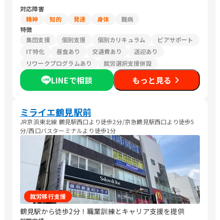
対応障害
精神
知的
発達
身体
難病
特徴
集団支援
個別支援
個別カリキュラム
ピアサポート
IT特化
昼食あり
交通費あり
送迎あり
リワークプログラムあり
就労選択支援併設
LINEで相談
もっと見る
ミライエ鶴見駅前
JR京浜東北線 鶴見駅西口より徒歩2分/京急鶴見駅西口より徒歩5
分/西口バスターミナルより徒歩1分
就労移行支援
鶴見駅から徒歩2分！職業訓練とキャリア支援を提供