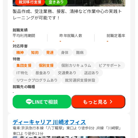
就労移行支援
空きあり
製品作成、受注業務、接客、清掃など作業中心の実践ト
レーニングが可能です！
就職実績
平均利用期間
昨年就職人数
就職定着率
-
-
-
対応障害
精神
知的
発達
身体
難病
特徴
集団支援
個別支援
個別カリキュラム
ピアサポート
IT特化
昼食あり
交通費あり
送迎あり
リワークプログラムあり
就労選択支援併設
就職先の職種
-
LINEで相談
もっと見る
ディーキャリア 川崎オフィス
電車:京浜急行本線「八丁畷駅」東口より徒歩8分 JR線「川崎駅」
東口より徒歩13分