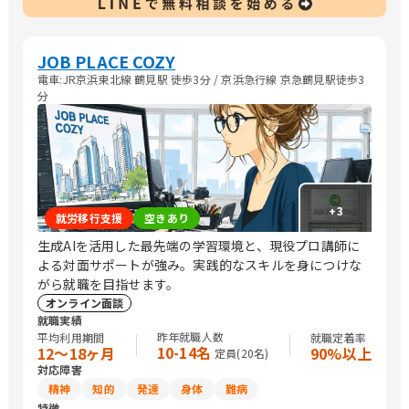
JOB PLACE COZY
電車:JR京浜東北線 鶴見駅 徒歩3分 / 京浜急行線 京急鶴見駅徒歩3
分
+
3
就労移行支援
空きあり
生成AIを活用した最先端の学習環境と、現役プロ講師に
よる対面サポートが強み。実践的なスキルを身につけな
がら就職を目指せます。
オンライン面談
就職実績
昨年就職人数
平均利用期間
就職定着率
10-14名
12〜18ヶ月
90%以上
定員(
20
名)
対応障害
精神
知的
発達
身体
難病
特徴