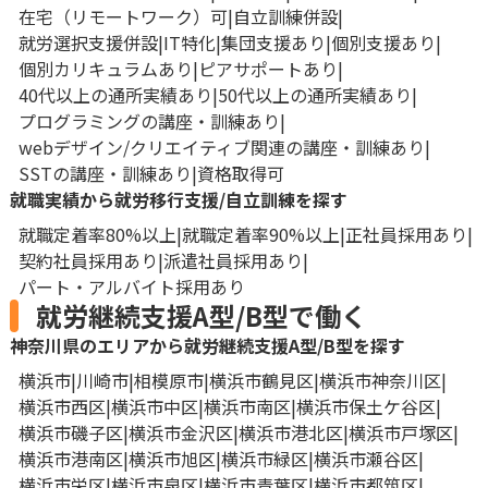
在宅（リモートワーク）可
自立訓練併設
就労選択支援併設
IT特化
集団支援あり
個別支援あり
個別カリキュラムあり
ピアサポートあり
40代以上の通所実績あり
50代以上の通所実績あり
プログラミングの講座・訓練あり
webデザイン/クリエイティブ関連の講座・訓練あり
SSTの講座・訓練あり
資格取得可
就職実績から就労移行支援/自立訓練を探す
就職定着率80%以上
就職定着率90%以上
正社員採用あり
契約社員採用あり
派遣社員採用あり
パート・アルバイト採用あり
就労継続支援A型/B型で働く
神奈川県のエリアから就労継続支援A型/B型を探す
横浜市
川崎市
相模原市
横浜市鶴見区
横浜市神奈川区
横浜市西区
横浜市中区
横浜市南区
横浜市保土ケ谷区
横浜市磯子区
横浜市金沢区
横浜市港北区
横浜市戸塚区
横浜市港南区
横浜市旭区
横浜市緑区
横浜市瀬谷区
横浜市栄区
横浜市泉区
横浜市青葉区
横浜市都筑区