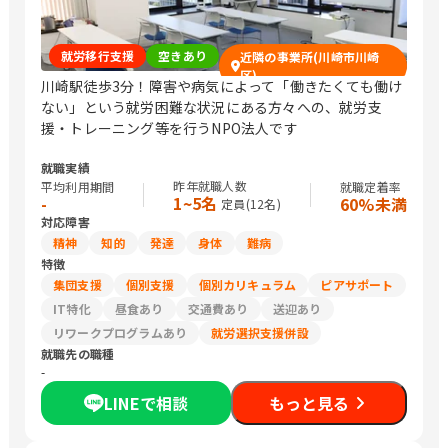
就労移行支援
空きあり
近隣の事業所(川崎市川崎
区)
川崎駅徒歩3分！障害や病気によって「働きたくても働け
ない」という就労困難な状況にある方々への、就労支
援・トレーニング等を行うNPO法人です
就職実績
昨年就職人数
平均利用期間
就職定着率
1~5名
-
60%未満
定員(
12
名)
対応障害
精神
知的
発達
身体
難病
特徴
集団支援
個別支援
個別カリキュラム
ピアサポート
IT特化
昼食あり
交通費あり
送迎あり
リワークプログラムあり
就労選択支援併設
就職先の職種
-
LINEで相談
もっと見る