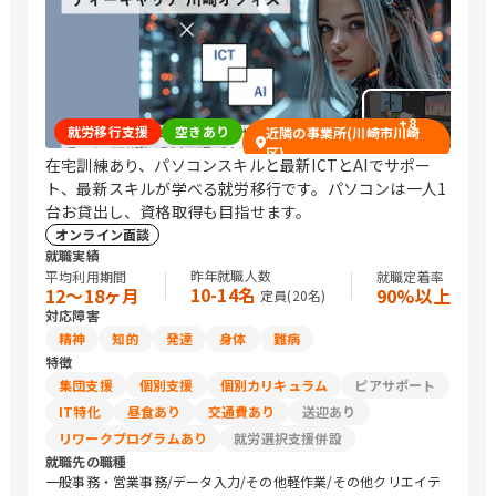
+
8
就労移行支援
空きあり
近隣の事業所(川崎市川崎
区)
在宅訓練あり、パソコンスキルと最新ICTとAIでサポー
ト、最新スキルが学べる就労移行です。パソコンは一人1
台お貸出し、資格取得も目指せます。
オンライン面談
就職実績
昨年就職人数
平均利用期間
就職定着率
10-14名
12〜18ヶ月
90%以上
定員(
20
名)
対応障害
精神
知的
発達
身体
難病
特徴
集団支援
個別支援
個別カリキュラム
ピアサポート
IT特化
昼食あり
交通費あり
送迎あり
リワークプログラムあり
就労選択支援併設
就職先の職種
一般事務・営業事務/データ入力/その他軽作業/その他クリエイテ