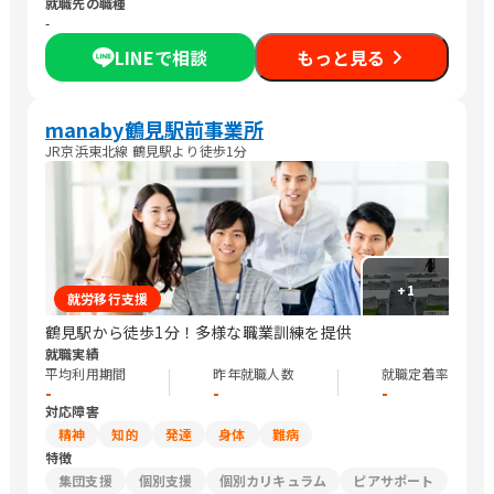
就職先の職種
-
LINEで相談
もっと見る
manaby鶴見駅前事業所
JR京浜東北線 鶴見駅より徒歩1分
+
1
就労移行支援
鶴見駅から徒歩1分！多様な職業訓練を提供
就職実績
平均利用期間
昨年就職人数
就職定着率
-
-
-
対応障害
精神
知的
発達
身体
難病
特徴
集団支援
個別支援
個別カリキュラム
ピアサポート