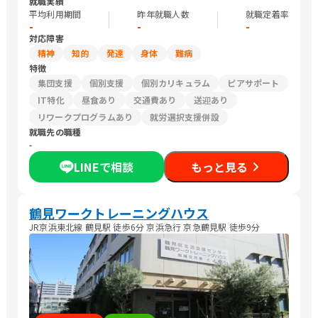
就職実績
平均利用期間
昨年就職人数
就職定着率
-
-
-
対応障害
精神
知的
発達
身体
難病
特徴
集団支援
個別支援
個別カリキュラム
ピアサポート
IT特化
昼食あり
交通費あり
送迎あり
リワークプログラムあり
就労選択支援併設
就職先の職種
-
LINEで相談
もっと見る
鶴見ワークトレーニングハウス
JR京浜東北線 鶴見駅 徒歩6分 京浜急行 京急鶴見駅 徒歩9分