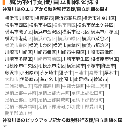
就労移行支援/自立訓練を探す
神奈川県のエリアから就労移行支援/自立訓練を探す
横浜市
川崎市
相模原市
横浜市鶴見区
横浜市神奈川区
横浜市西区
横浜市中区
横浜市南区
横浜市保土ケ谷区
横浜市磯子区
横浜市金沢区
横浜市港北区
横浜市戸塚区
横浜市港南区
横浜市旭区
横浜市緑区
横浜市瀬谷区
横浜市栄区
横浜市泉区
横浜市青葉区
横浜市都筑区
川崎市川崎区
川崎市幸区
川崎市中原区
川崎市高津区
川崎市多摩区
川崎市宮前区
川崎市麻生区
相模原市緑区
相模原市中央区
相模原市南区
横須賀市
平塚市
鎌倉市
藤沢市
小田原市
茅ヶ崎市
逗子市
三浦市
秦野市
厚木市
大和市
伊勢原市
海老名市
座間市
南足柄市
綾瀬市
三浦郡葉山町
高座郡寒川町
中郡大磯町
中郡二宮町
足柄上郡中井町
足柄上郡大井町
足柄上郡松田町
足柄上郡山北町
足柄上郡開成町
足柄下郡箱根町
足柄下郡真鶴町
足柄下郡湯河原町
愛甲郡愛川町
愛甲郡清川村
神奈川県のピックアップ駅から就労移行支援/自立訓練を探
す