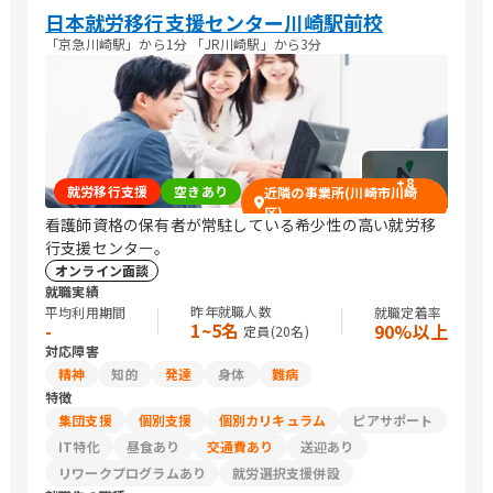
日本就労移行支援センター川崎駅前校
「京急川崎駅」から1分 「JR川崎駅」から3分
+
8
就労移行支援
空きあり
近隣の事業所(川崎市川崎
区)
看護師資格の保有者が常駐している希少性の高い就労移
行支援センター。
オンライン面談
就職実績
昨年就職人数
平均利用期間
就職定着率
1~5名
-
90%以上
定員(
20
名)
対応障害
精神
知的
発達
身体
難病
特徴
集団支援
個別支援
個別カリキュラム
ピアサポート
IT特化
昼食あり
交通費あり
送迎あり
リワークプログラムあり
就労選択支援併設