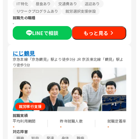
IT特化
昼食あり
交通費あり
送迎あり
リワークプログラムあり
就労選択支援併設
就職先の職種
-
LINEで相談
もっと見る
にじ鶴見
京急本線「京急鶴見」駅より徒歩3分 JR 京浜東北線「鶴見」駅よ
り徒歩5分
+
1
就労移行支援
就職実績
平均利用期間
昨年就職人数
就職定着率
-
-
-
対応障害
精神
知的
発達
身体
難病