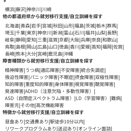
横浜
藤沢
神奈川
川崎
他の都道府県から就労移行支援/自立訓練を探す
北海道
青森
岩手
宮城
秋田
山形
福島
茨城
栃木
群馬
埼玉
千葉
東京
神奈川
新潟
富山
石川
福井
山梨
長野
岐阜
静岡
愛知
三重
滋賀
京都
大阪
兵庫
奈良
和歌山
鳥取
島根
岡山
広島
山口
徳島
香川
愛媛
高知
福岡
佐賀
長崎
熊本
大分
宮崎
鹿児島
沖縄
障害種類から就労移行支援/自立訓練を探す
精神障害
うつ病
適応障害
不安障害
統合失調症
強迫性障害
パニック障害
不眠症
摂食障害
双極性障害
知的障害
重度知的障害
身体障害
視覚障害
聴覚障害
発達障害
ADHD（注意欠陥・多動性障害）
ASD（自閉症スペクトラム障害）
LD（学習障害）
難病
障害児
その他
高次機能障害
特徴から就労移行支援/自立訓練を探す
昼食あり
交通費あり
駅徒歩10分以内
リワークプログラムあり
送迎あり
オンライン面談