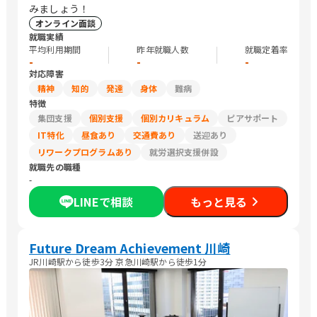
みましょう！
オンライン面談
就職実績
平均利用期間
昨年就職人数
就職定着率
-
-
-
対応障害
精神
知的
発達
身体
難病
特徴
集団支援
個別支援
個別カリキュラム
ピアサポート
IT特化
昼食あり
交通費あり
送迎あり
リワークプログラムあり
就労選択支援併設
就職先の職種
-
LINEで相談
もっと見る
Future Dream Achievement 川崎
JR川崎駅から徒歩3分 京急川崎駅から徒歩1分