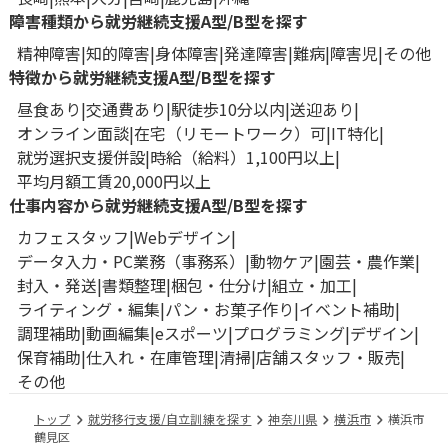
障害種類から就労継続支援A型/B型を探す
精神障害
知的障害
身体障害
発達障害
難病
障害児
その他
特徴から就労継続支援A型/B型を探す
昼食あり
交通費あり
駅徒歩10分以内
送迎あり
オンライン面談
在宅（リモートワーク）可
IT特化
就労選択支援併設
時給（給料）1,100円以上
平均月額工賃20,000円以上
仕事内容から就労継続支援A型/B型を探す
カフェスタッフ
Webデザイン
データ入力・PC業務（事務系）
動物ケア
園芸・農作業
封入・発送
書類整理
梱包・仕分け
組立・加工
ライティング・編集
パン・お菓子作り
イベント補助
調理補助
動画編集
eスポーツ
プログラミング
デザイン
保育補助
仕入れ・在庫管理
清掃
店舗スタッフ・販売
その他
トップ
就労移行支援/自立訓練を探す
神奈川県
横浜市
横浜市
鶴見区