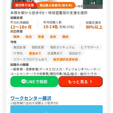
+
4
就労移行支援
近隣の事業所(厚木市)
本厚木駅から徒歩4分！地域密着型の支援を提供
就職実績
昨年就職人数
平均利用期間
就職定着率
10-14名
12〜18ヶ月
80%以上
定員(
20
名)
対応障害
精神
知的
発達
身体
難病
特徴
集団支援
個別支援
個別カリキュラム
ピアサポート
IT特化
昼食あり
交通費あり
送迎あり
リワークプログラムあり
就労選択支援併設
就職先の職種
一般事務・営業事務/データ入力/入力・テレフォンオペレーター/
コールセンター/その他事務/梱包作業/検品/組立・組付け/その他
軽作業/販売スタッフ・接客/バックヤード・商品管理/その他販
LINEで相談
もっと見る
売/清掃/農作業
ワークセンター藤沢
小田急線六会日大前駅より徒歩3分