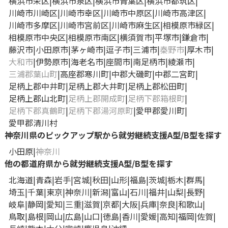
横浜市栄区
横浜市泉区
横浜市青葉区
横浜市都筑区
川崎市川崎区
川崎市幸区
川崎市中原区
川崎市高津区
川崎市多摩区
川崎市宮前区
川崎市麻生区
相模原市緑区
相模原市中央区
相模原市南区
横須賀市
平塚市
鎌倉市
藤沢市
小田原市
茅ヶ崎市
逗子市
三浦市
秦野市
厚木市
大和市
伊勢原市
海老名市
座間市
南足柄市
綾瀬市
三浦郡葉山町
高座郡寒川町
中郡大磯町
中郡二宮町
足柄上郡中井町
足柄上郡大井町
足柄上郡松田町
足柄上郡山北町
足柄上郡開成町
足柄下郡箱根町
足柄下郡真鶴町
足柄下郡湯河原町
愛甲郡愛川町
愛甲郡清川村
神奈川県のピックアップ駅から就労継続支援A型/B型を探す
小田原
神奈川
他の都道府県から就労継続支援A型/B型を探す
北海道
青森
岩手
宮城
秋田
山形
福島
茨城
栃木
群馬
埼玉
千葉
東京
神奈川
新潟
富山
石川
福井
山梨
長野
岐阜
静岡
愛知
三重
滋賀
京都
大阪
兵庫
奈良
和歌山
鳥取
島根
岡山
広島
山口
徳島
香川
愛媛
高知
福岡
佐賀