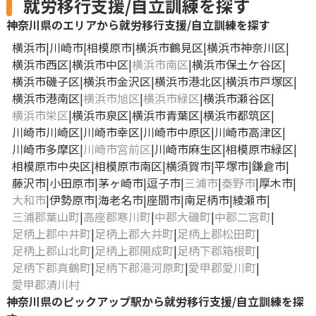
就労移行支援/自立訓練を探す
神奈川県のエリアから就労移行支援/自立訓練を探す
横浜市
川崎市
相模原市
横浜市鶴見区
横浜市神奈川区
横浜市西区
横浜市中区
横浜市南区
横浜市保土ケ谷区
横浜市磯子区
横浜市金沢区
横浜市港北区
横浜市戸塚区
横浜市港南区
横浜市旭区
横浜市緑区
横浜市瀬谷区
横浜市栄区
横浜市泉区
横浜市青葉区
横浜市都筑区
川崎市川崎区
川崎市幸区
川崎市中原区
川崎市高津区
川崎市多摩区
川崎市宮前区
川崎市麻生区
相模原市緑区
相模原市中央区
相模原市南区
横須賀市
平塚市
鎌倉市
藤沢市
小田原市
茅ヶ崎市
逗子市
三浦市
秦野市
厚木市
大和市
伊勢原市
海老名市
座間市
南足柄市
綾瀬市
三浦郡葉山町
高座郡寒川町
中郡大磯町
中郡二宮町
足柄上郡中井町
足柄上郡大井町
足柄上郡松田町
足柄上郡山北町
足柄上郡開成町
足柄下郡箱根町
足柄下郡真鶴町
足柄下郡湯河原町
愛甲郡愛川町
愛甲郡清川村
神奈川県のピックアップ駅から就労移行支援/自立訓練を探