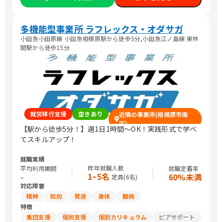
多機能型事業所 ラフレックス・オダサガ
小田急小田原線 小田急相模原駅から徒歩5分,小田急江ノ島線 東林
間駅から徒歩15分
就労移行支援
空きあり
近隣の事業所(相模原市南
区)
【駅から徒歩5分！】週1日1時間～OK！実践形式で学べ
てスキルアップ！
就職実績
昨年就職人数
平均利用期間
就職定着率
1~5名
-
60%未満
定員(
6
名)
対応障害
精神
知的
発達
身体
難病
特徴
集団支援
個別支援
個別カリキュラム
ピアサポート