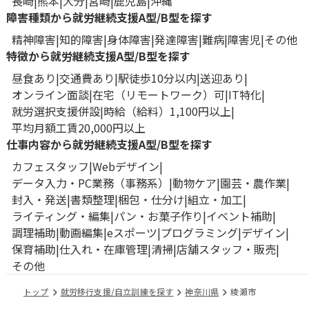
長崎
熊本
大分
宮崎
鹿児島
沖縄
障害種類から就労継続支援A型/B型を探す
精神障害
知的障害
身体障害
発達障害
難病
障害児
その他
特徴から就労継続支援A型/B型を探す
昼食あり
交通費あり
駅徒歩10分以内
送迎あり
オンライン面談
在宅（リモートワーク）可
IT特化
就労選択支援併設
時給（給料）1,100円以上
平均月額工賃20,000円以上
仕事内容から就労継続支援A型/B型を探す
カフェスタッフ
Webデザイン
データ入力・PC業務（事務系）
動物ケア
園芸・農作業
封入・発送
書類整理
梱包・仕分け
組立・加工
ライティング・編集
パン・お菓子作り
イベント補助
調理補助
動画編集
eスポーツ
プログラミング
デザイン
保育補助
仕入れ・在庫管理
清掃
店舗スタッフ・販売
その他
トップ
就労移行支援/自立訓練を探す
神奈川県
綾瀬市