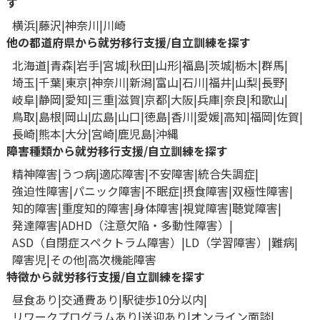
す
横浜
藤沢
神奈川
川崎
他の都道府県から就労移行支援/自立訓練を探す
北海道
青森
岩手
宮城
秋田
山形
福島
茨城
栃木
群馬
埼玉
千葉
東京
神奈川
新潟
富山
石川
福井
山梨
長野
岐阜
静岡
愛知
三重
滋賀
京都
大阪
兵庫
奈良
和歌山
鳥取
島根
岡山
広島
山口
徳島
香川
愛媛
高知
福岡
佐賀
長崎
熊本
大分
宮崎
鹿児島
沖縄
障害種類から就労移行支援/自立訓練を探す
精神障害
うつ病
適応障害
不安障害
統合失調症
強迫性障害
パニック障害
不眠症
摂食障害
双極性障害
知的障害
重度知的障害
身体障害
視覚障害
聴覚障害
発達障害
ADHD（注意欠陥・多動性障害）
ASD（自閉症スペクトラム障害）
LD（学習障害）
難病
障害児
その他
高次機能障害
特徴から就労移行支援/自立訓練を探す
昼食あり
交通費あり
駅徒歩10分以内
リワークプログラムあり
送迎あり
オンライン面談