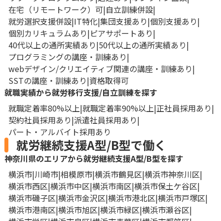
在宅（リモートワーク）可
自立訓練併設
就労選択支援併設
IT特化
集団支援あり
個別支援あり
個別カリキュラムあり
ピアサポートあり
40代以上の通所実績あり
50代以上の通所実績あり
プログラミングの講座・訓練あり
webデザイン/クリエイティブ関連の講座・訓練あり
SSTの講座・訓練あり
資格取得可
就職実績から就労移行支援/自立訓練を探す
就職定着率80%以上
就職定着率90%以上
正社員採用あり
契約社員採用あり
派遣社員採用あり
パート・アルバイト採用あり
就労継続支援A型/B型で働く
神奈川県のエリアから就労継続支援A型/B型を探す
横浜市
川崎市
相模原市
横浜市鶴見区
横浜市神奈川区
横浜市西区
横浜市中区
横浜市南区
横浜市保土ケ谷区
横浜市磯子区
横浜市金沢区
横浜市港北区
横浜市戸塚区
横浜市港南区
横浜市旭区
横浜市緑区
横浜市瀬谷区