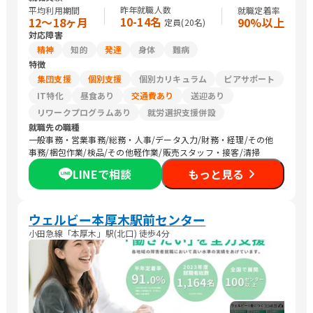
昨年就職人数
平均利用期間
就職定着率
10-14名
12〜18ヶ月
90%以上
定員(
20
名)
対応障害
精神
知的
発達
身体
難病
特徴
集団支援
個別支援
個別カリキュラム
ピアサポート
IT特化
昼食あり
交通費あり
送迎あり
リワークプログラムあり
就労選択支援併設
就職先の職種
一般事務・営業事務/総務・人事/データ入力/財務・経理/その他
事務/梱包作業/検品/その他軽作業/販売スタッフ・接客/清掃
LINEで相談
もっと見る
ウェルビー本厚木駅前センター
小田急線「本厚木」駅(北口) 徒歩4分