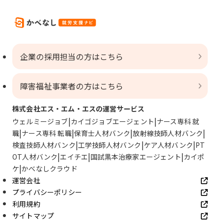
企業の採用担当の方はこちら
障害福祉事業者の方はこちら
株式会社エス・エム・エスの運営サービス
ウェルミージョブ
カイゴジョブエージェント
ナース専科 就
職
ナース専科 転職
保育士人材バンク
放射線技師人材バンク
検査技師人材バンク
工学技師人材バンク
ケア人材バンク
PT
OT人材バンク
エイチエ
国試黒本治療家エージェント
カイポ
ケ
かべなしクラウド
運営会社
プライバシーポリシー
利用規約
サイトマップ