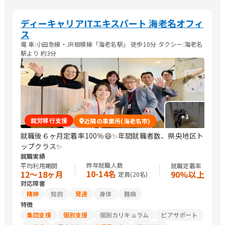
ディーキャリアITエキスパート 海老名オフィ
ス
電 車:小田急線・JR相模線「海老名駅」 徒歩10分 タクシー:海老名
駅より 約3分
+
3
就労移行支援
近隣の事業所(海老名市)
就職後６ヶ月定着率100％😄✨年間就職者数、県央地区ト
ップクラス✨
就職実績
昨年就職人数
平均利用期間
就職定着率
10-14名
12〜18ヶ月
90%以上
定員(
20
名)
対応障害
精神
知的
発達
身体
難病
特徴
集団支援
個別支援
個別カリキュラム
ピアサポート