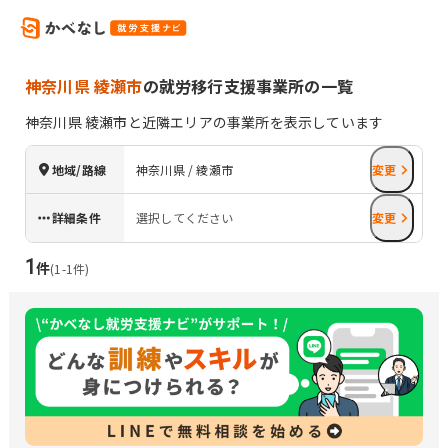
神奈川県 綾瀬市
の就労移行支援事業所の一覧
神奈川県
綾瀬市
と近隣エリアの事業所を表示しています
地域/路線
神奈川県 / 綾瀬市
変更
詳細条件
選択してください
変更
1
件
(
1
-
1
件)