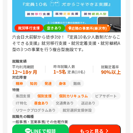
+
7
就労移行支援
空きあり
近隣の事業所(藤沢市)
六会日大前駅から徒歩3分！『定員10名少人数制だからこ
そできる支援』就労移行支援・就労定着支援・就労継続A
型の3つの事業を行う複合型施設です。
就職実績
昨年就職人数
平均利用期間
就職定着率
1~5名
12〜18ヶ月
90%以上
定員(
10
名)
対応障害
精神
知的
発達
身体
難病
特徴
集団支援
個別支援
個別カリキュラム
ピアサポート
IT特化
昼食あり
交通費あり
送迎あり
リワークプログラムあり
就労選択支援併設
就職先の職種
一般事務・営業事務/その他軽作業
LINEで相談
もっと見る