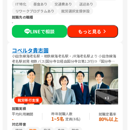
IT特化
昼食あり
交通費あり
送迎あり
リワークプログラムあり
就労選択支援併設
就職先の職種
-
LINEで相談
もっと見る
コペルタ貴志園
小田急線海老名駅・相鉄線海老名駅・JR海老名駅より 小田急線海
老名駅前発 相鉄バス(国分寺台経由国分寺台第12行)⇒「国分寺台
第11」下車 ⇒ 徒歩15分 相鉄バス(国分寺台経由吉岡芝原行)⇒「国
分寺台第11」下車 ⇒ 徒歩15分 相鉄バス(国分寺台経由綾瀬市役所
行)⇒「国分寺台第11」下車 ⇒ 徒歩15分 相鉄バス(下浜田経由ハマ
キョウレックス行)⇒「変電所北」下車⇒ 徒歩7分
+
1
就労移行支援
就職実績
昨年就職人数
平均利用期間
就職定着率
1~5名
-
80%以上
定員(
6
名)
対応障害