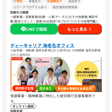
IT特化
昼食あり
交通費あり
送迎あり
リワークプログラムあり
就労選択支援併設
就職先の職種
一般事務・営業事務/総務・人事/データ入力/その他事務/梱包作
業/販売スタッフ・接客/Web制作/SEプログラマ/その他専門職/清
掃/農作業
LINEで相談
もっと見る
ディーキャリア 海老名オフィス
小田急線・相鉄線 海老名駅東口から徒歩6分 JR相模線 海老名駅西
口から徒歩8分
+
6
就労移行支援
空きあり
近隣の事業所(海老名市)
発達障害・精神障害に特化した就労移行支援事業所で
す。
オンライン面談
就職実績