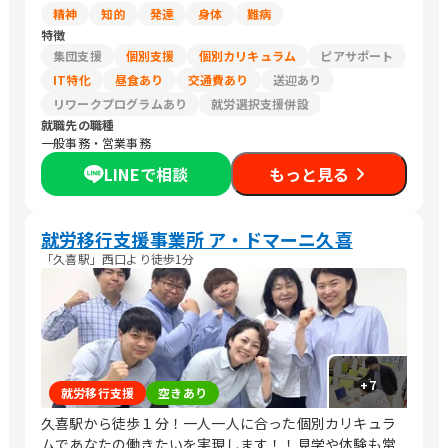
精神
知的
発達
身体
難病
特徴
集団支援
個別支援
個別カリキュラム
ピアサポート
IT特化
昼食あり
交通費あり
送迎あり
リワークプログラムあり
就労選択支援併設
就職先の職種
一般事務・営業事務
LINEで相談
もっと見る
就労移行支援事業所 ア・ドマーニ久喜
「久喜駅」西口より徒歩1分
+
7
就労移行支援
空きあり
久喜駅から徒歩１分！一人一人に合った個別カリキュラ
ムであなたの働きたいを実現します！！見学や体験も常