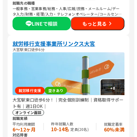
就職先の職種
一般事務・営業事務/総務・人事/広報/庶務・メールルーム/デー
タ入力/財務・経理/入力・テレフォンオペレーター/コールセンタ
ー/その他事務/梱包作業/検品/組立・組付け/その他軽作業/その
LINEで相談
もっと見る
他営業/販売スタッフ・接客/バックヤード・商品管理/その他販
売/編集者/Web制作/DTPオペレーター/その他クリエイティブ/デ
ザイナー/ライター/メディア関連/SEプログラマ/セキュリティエ
ンジニア/ネットワークエンジニア/社内情報システム/その他IT/ヘ
就労移行支援事業所リンクス大宮
ルプデスク/ヘルスキーパー/看護師/介護職員・ヘルパー/清掃/警
大宮駅東口徒歩6分
備
+
8
就労移行支援
空きあり
大宮駅東口徒歩6分！｜完全個別訓練制｜資格取得サポー
ト有｜週1日OK｜
オンライン面談
就職実績
昨年就職人数
平均利用期間
就職定着率
10-14名
6〜12ヶ月
60%未満
定員(
20
名)
対応障害