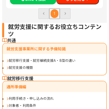
グラマ/社内情報システム/その他IT/ヘルプデスク/品質管理・生産
管理・メンテナンス/建築土木設計・測量・積算・施工管理/看護
師/医療関連職/清掃/その他
1
就労支援に関するお役立ちコンテン
ツ
共通
就労支援事業所に関する予備知識
就労移行支援・就労継続支援A・B型の違い
就労支援の種類
就労移行支援
通所準備編
利用手続き・申し込みの流れ
対象者・利用条件