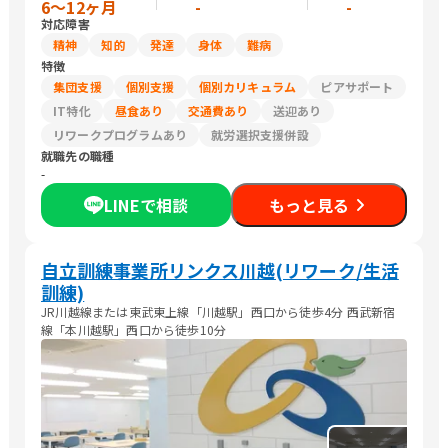
6〜12ヶ月
-
-
対応障害
精神
知的
発達
身体
難病
特徴
集団支援
個別支援
個別カリキュラム
ピアサポート
IT特化
昼食あり
交通費あり
送迎あり
リワークプログラムあり
就労選択支援併設
就職先の職種
-
LINEで相談
もっと見る
自立訓練事業所リンクス川越(リワーク/生活
訓練)
JR川越線または東武東上線「川越駅」西口から徒歩4分 西武新宿
線「本川越駅」西口から徒歩10分