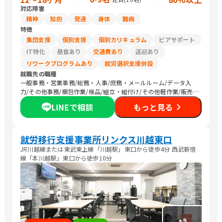
対応障害
精神
知的
発達
身体
難病
特徴
集団支援
個別支援
個別カリキュラム
ピアサポート
IT特化
昼食あり
交通費あり
送迎あり
リワークプログラムあり
就労選択支援併設
就職先の職種
一般事務・営業事務/総務・人事/庶務・メールルーム/データ入
力/その他事務/梱包作業/検品/組立・組付け/その他軽作業/販売
スタッフ・接客/バックヤード・商品管理/生産・製造オペレーシ
LINEで相談
もっと見る
ョン/CADオペレーター/その他専門職/農作業
就労移行支援事業所リンクス川越東口
JR川越線または東武東上線「川越駅」東口から徒歩4分 西武新宿
線「本川越駅」東口から徒歩10分
+
9