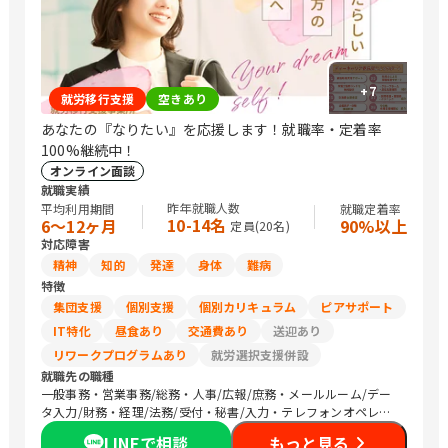
+
7
就労移行支援
空きあり
あなたの『なりたい』を応援します！就職率・定着率
100%継続中！
オンライン面談
就職実績
昨年就職人数
平均利用期間
就職定着率
10-14名
6〜12ヶ月
90%以上
定員(
20
名)
対応障害
精神
知的
発達
身体
難病
特徴
集団支援
個別支援
個別カリキュラム
ピアサポート
IT特化
昼食あり
交通費あり
送迎あり
リワークプログラムあり
就労選択支援併設
就職先の職種
一般事務・営業事務/総務・人事/広報/庶務・メールルーム/デー
タ入力/財務・経理/法務/受付・秘書/入力・テレフォンオペレー
ター/コールセンター/その他事務/梱包作業/検品/組立・組付け/
LINEで相談
もっと見る
その他軽作業/営業（個人向け）/営業（企業向け）/その他営業/