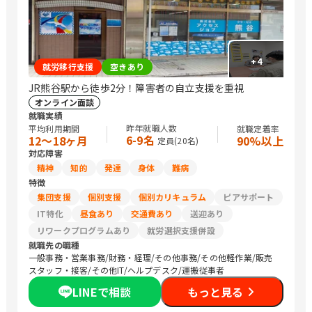
+
4
就労移行支援
空きあり
JR熊谷駅から徒歩2分！障害者の自立支援を重視
オンライン面談
就職実績
昨年就職人数
平均利用期間
就職定着率
6-9名
12〜18ヶ月
90%以上
定員(
20
名)
対応障害
精神
知的
発達
身体
難病
特徴
集団支援
個別支援
個別カリキュラム
ピアサポート
IT特化
昼食あり
交通費あり
送迎あり
リワークプログラムあり
就労選択支援併設
就職先の職種
一般事務・営業事務/財務・経理/その他事務/その他軽作業/販売
スタッフ・接客/その他IT/ヘルプデスク/運搬従事者
LINEで相談
もっと見る