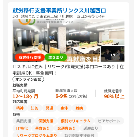
就労移行支援事業所リンクス川越西口
JR川越線または東武東上線「川越駅」西口から徒歩4分
+
9
就労移行支援
空きあり
ITスキルに強み｜リワーク(復職支援)専門コースあり｜在
宅訓練OK｜昼食無料！
オンライン面談
就職実績
昨年就職人数
平均利用期間
就職定着率
6-9名
12〜18ヶ月
90%以上
定員(
20
名)
対応障害
精神
知的
発達
身体
難病
特徴
集団支援
個別支援
個別カリキュラム
ピアサポート
IT特化
昼食あり
交通費あり
送迎あり
リワークプログラムあり
就労選択支援併設