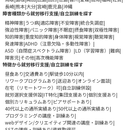
長崎
熊本
大分
宮崎
鹿児島
沖縄
障害種類から就労移行支援/自立訓練を探す
精神障害
うつ病
適応障害
不安障害
統合失調症
強迫性障害
パニック障害
不眠症
摂食障害
双極性障害
知的障害
重度知的障害
身体障害
視覚障害
聴覚障害
発達障害
ADHD（注意欠陥・多動性障害）
ASD（自閉症スペクトラム障害）
LD（学習障害）
難病
障害児
その他
高次機能障害
特徴から就労移行支援/自立訓練を探す
昼食あり
交通費あり
駅徒歩10分以内
リワークプログラムあり
送迎あり
オンライン面談
在宅（リモートワーク）可
自立訓練併設
就労選択支援併設
IT特化
集団支援あり
個別支援あり
個別カリキュラムあり
ピアサポートあり
40代以上の通所実績あり
50代以上の通所実績あり
プログラミングの講座・訓練あり
webデザイン/クリエイティブ関連の講座・訓練あり
SSTの講座・訓練あり
資格取得可