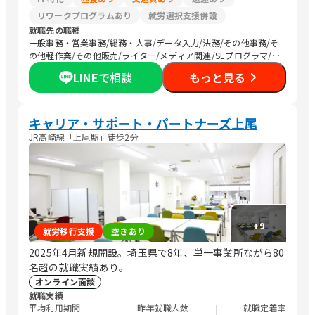
リワークプログラムあり
就労選択支援併設
就職先の職種
一般事務・営業事務/総務・人事/データ入力/法務/その他事務/そ
の他軽作業/その他販売/ライター/メディア関連/SEプログラマ/生
産・製造技術/生産・製造オペレーション/介護職員・ヘルパー/保
LINEで相談
もっと見る
育士/清掃/警備/農作業
キャリア・サポート・パートナーズ上尾
JR高崎線「上尾駅」徒歩2分
+
9
就労移行支援
空きあり
2025年4月新規開設。埼玉県で8年、単一事業所ながら80
名超の就職実績あり。
オンライン面談
就職実績
平均利用期間
昨年就職人数
就職定着率