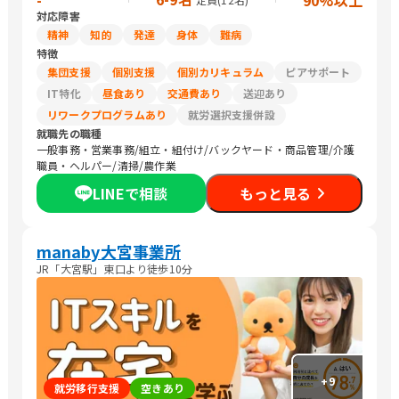
-
90%以上
対応障害
精神
知的
発達
身体
難病
特徴
集団支援
個別支援
個別カリキュラム
ピアサポート
IT特化
昼食あり
交通費あり
送迎あり
リワークプログラムあり
就労選択支援併設
就職先の職種
一般事務・営業事務/組立・組付け/バックヤード・商品管理/介護
職員・ヘルパー/清掃/農作業
LINEで相談
もっと見る
manaby大宮事業所
JR「大宮駅」東口より徒歩10分
+
9
就労移行支援
空きあり