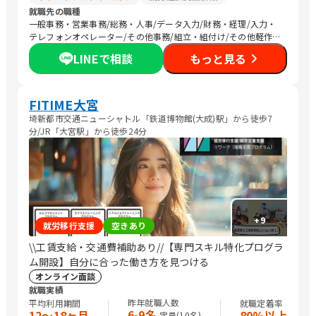
就職先の職種
一般事務・営業事務/総務・人事/データ入力/財務・経理/入力・
テレフォンオペレーター/その他事務/組立・組付け/その他軽作
業/生産・製造オペレーション/CADオペレーター/警備/農作業
LINEで相談
もっと見る
FITIME大宮
埼新都市交通ニューシャトル「鉄道博物館(大成)駅」から徒歩7
分/JR「大宮駅」から徒歩24分
+
9
就労移行支援
空きあり
\\工賃支給・交通費補助あり//【専門スキル特化プログラ
ム開設】自分に合った働き方を見つける
オンライン面談
就職実績
昨年就職人数
平均利用期間
就職定着率
6-9名
12〜18ヶ月
80%以上
定員(
10
名)