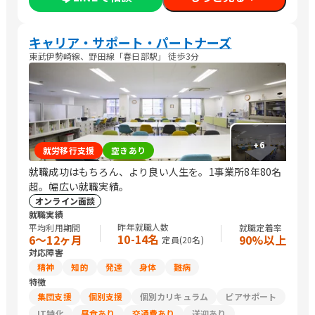
販売スタッフ・接客/バックヤード・商品管理/その他販売/編集
者/Web制作/その他クリエイティブ/デザイナー/メディア関連/SE
プログラマ/ネットワークエンジニア/その他IT/ヘルプデスク/生
キャリア・サポート・パートナーズ
産・製造技術/機械・電子機器設計/品質管理・生産管理・メンテ
東武伊勢崎線、野田線「春日部駅」 徒歩3分
ナンス/建築土木設計・測量・積算・施工管理/生産・製造オペレ
ーション/CADオペレーター/その他技術/介護職員・ヘルパー/保
育士/美容師/ネイリスト/パティシエ/調理師/研究員/医療関連職/
その他専門職/清掃/警備/運搬従事者/トラック運転手/タクシー運
転手/農作業/マーケティング・広告関連/コンサルタント・企画関
連/その他
+
6
就労移行支援
空きあり
就職成功はもちろん、より良い人生を。1事業所8年80名
超。幅広い就職実績。
オンライン面談
就職実績
昨年就職人数
平均利用期間
就職定着率
10-14名
6〜12ヶ月
90%以上
定員(
20
名)
対応障害
精神
知的
発達
身体
難病
特徴
集団支援
個別支援
個別カリキュラム
ピアサポート
IT特化
昼食あり
交通費あり
送迎あり