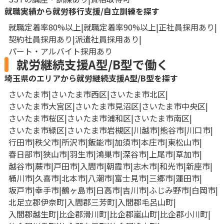
就職実績から就労移行支援/自立訓練を探す
就職定着率80%以上
就職定着率90%以上
正社員採用あり
契約社員採用あり
派遣社員採用あり
パート・アルバイト採用あり
就労継続支援A型/B型で働く
埼玉県のエリアから就労継続支援A型/B型を探す
さいたま市
さいたま市西区
さいたま市北区
さいたま市大宮区
さいたま市見沼区
さいたま市中央区
さいたま市桜区
さいたま市浦和区
さいたま市南区
さいたま市緑区
さいたま市岩槻区
川越市
熊谷市
川口市
行田市
秩父市
所沢市
飯能市
加須市
本庄市
東松山市
春日部市
狭山市
羽生市
鴻巣市
深谷市
上尾市
草加市
越谷市
蕨市
戸田市
入間市
朝霞市
志木市
和光市
新座市
桶川市
久喜市
北本市
八潮市
富士見市
三郷市
蓮田市
坂戸市
幸手市
鶴ヶ島市
日高市
吉川市
ふじみ野市
白岡市
北足立郡伊奈町
入間郡三芳町
入間郡毛呂山町
入間郡越生町
比企郡滑川町
比企郡嵐山町
比企郡小川町