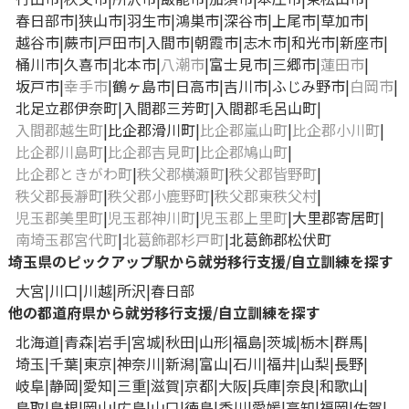
春日部市
狭山市
羽生市
鴻巣市
深谷市
上尾市
草加市
越谷市
蕨市
戸田市
入間市
朝霞市
志木市
和光市
新座市
桶川市
久喜市
北本市
八潮市
富士見市
三郷市
蓮田市
坂戸市
幸手市
鶴ヶ島市
日高市
吉川市
ふじみ野市
白岡市
北足立郡伊奈町
入間郡三芳町
入間郡毛呂山町
入間郡越生町
比企郡滑川町
比企郡嵐山町
比企郡小川町
比企郡川島町
比企郡吉見町
比企郡鳩山町
比企郡ときがわ町
秩父郡横瀬町
秩父郡皆野町
秩父郡長瀞町
秩父郡小鹿野町
秩父郡東秩父村
児玉郡美里町
児玉郡神川町
児玉郡上里町
大里郡寄居町
南埼玉郡宮代町
北葛飾郡杉戸町
北葛飾郡松伏町
埼玉県のピックアップ駅から就労移行支援/自立訓練を探す
大宮
川口
川越
所沢
春日部
他の都道府県から就労移行支援/自立訓練を探す
北海道
青森
岩手
宮城
秋田
山形
福島
茨城
栃木
群馬
埼玉
千葉
東京
神奈川
新潟
富山
石川
福井
山梨
長野
岐阜
静岡
愛知
三重
滋賀
京都
大阪
兵庫
奈良
和歌山
鳥取
島根
岡山
広島
山口
徳島
香川
愛媛
高知
福岡
佐賀