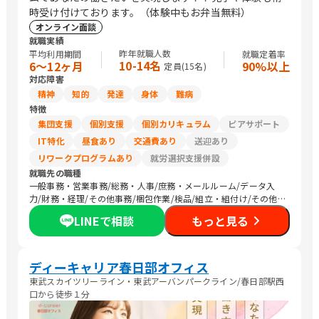
時受け付けております。（体験中もお弁当無料）
オンライン面談
就職実績
昨年就職人数
平均利用期間
就職定着率
10-14名
6〜12ヶ月
90%以上
定員(
15
名)
対応障害
精神
知的
発達
身体
難病
特徴
集団支援
個別支援
個別カリキュラム
ピアサポート
IT特化
昼食あり
交通費あり
送迎あり
リワークプログラムあり
就労選択支援併設
就職先の職種
一般事務・営業事務/総務・人事/庶務・メールルーム/データ入
力/財務・経理/その他事務/梱包作業/検品/組立・組付け/その他
軽作業/営業（個人向け）/販売スタッフ・接客/介護職員・ヘルパ
LINEで相談
もっと見る
ー/その他専門職/清掃/トラック運転手/農作業
ディーキャリア春日部オフィス
東武スカイツリーライン・東武アーバンパークライン/春日部駅西
口から徒歩１分