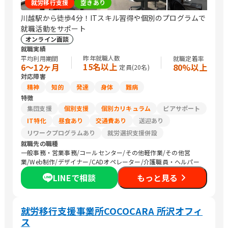
就労移行支援
空きあり
川越駅から徒歩4分！ITスキル習得や個別のプログラムで
就職活動をサポート
オンライン面談
就職実績
昨年就職人数
平均利用期間
就職定着率
15名以上
6〜12ヶ月
80%以上
定員(
20
名)
対応障害
精神
知的
発達
身体
難病
特徴
集団支援
個別支援
個別カリキュラム
ピアサポート
IT特化
昼食あり
交通費あり
送迎あり
リワークプログラムあり
就労選択支援併設
就職先の職種
一般事務・営業事務/コールセンター/その他軽作業/その他営
業/Web制作/デザイナー/CADオペレーター/介護職員・ヘルパー
LINEで相談
もっと見る
就労移行支援事業所COCOCARA 所沢オフィ
ス