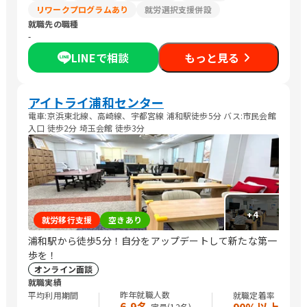
リワークプログラムあり
就労選択支援併設
就職先の職種
-
LINEで相談
もっと見る
アイトライ浦和センター
電車:京浜東北線、高崎線、宇都宮線 浦和駅徒歩5分 バス:市民会館
入口 徒歩2分 埼玉会館 徒歩3分
+
4
就労移行支援
空きあり
浦和駅から徒歩5分！自分をアップデートして新たな第一
歩を！
オンライン面談
就職実績
昨年就職人数
平均利用期間
就職定着率
6-9名
定員(
12
名)