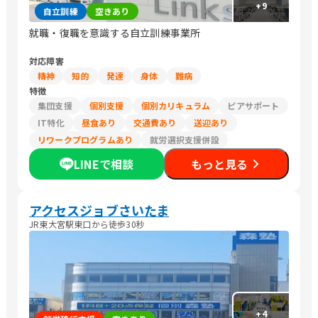
+
9
自立訓練
空きあり
就職・復職を意識する自立訓練事業所
対応障害
精神
知的
発達
身体
難病
特徴
集団支援
個別支援
個別カリキュラム
ピアサポート
IT特化
昼食あり
交通費あり
送迎あり
リワークプログラムあり
就労選択支援併設
LINEで相談
もっと見る
アクセスジョブさいたま
JR東大宮駅東口から徒歩30秒
+
4