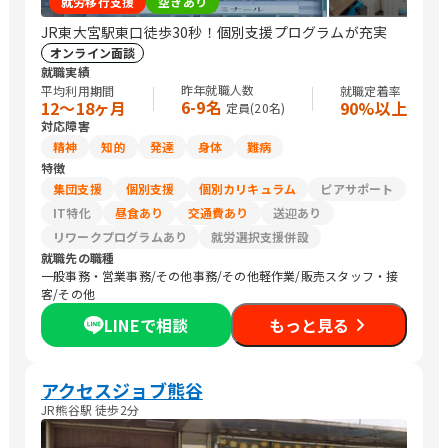
就労移行支援
空きあり
JR東大宮駅東口徒歩30秒！個別支援プログラムが充実
オンライン面談
就職実績
昨年就職人数
平均利用期間
就職定着率
6-9名
12〜18ヶ月
90%以上
定員(
20
名)
対応障害
精神
知的
発達
身体
難病
特徴
集団支援
個別支援
個別カリキュラム
ピアサポート
IT特化
昼食あり
交通費あり
送迎あり
リワークプログラムあり
就労選択支援併設
就職先の職種
一般事務・営業事務/その他事務/その他軽作業/販売スタッフ・接
客/その他
LINEで相談
もっと見る
アクセスジョブ熊谷
JR熊谷駅 徒歩2分