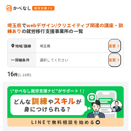
埼玉県
で
webデザイン/クリエイティブ関連の講座・訓
練あり
の就労移行支援事業所の一覧
地域/路線
埼玉県
変更
詳細条件
選択してください
変更
16
件
(
1
-
16
件)