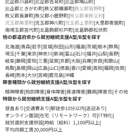
比企郡川島町
比企郡吉見町
比企郡鳩山町
比企郡ときがわ町
秩父郡横瀬町
秩父郡皆野町
秩父郡長瀞町
秩父郡小鹿野町
秩父郡東秩父村
児玉郡美里町
児玉郡神川町
児玉郡上里町
大里郡寄居町
南埼玉郡宮代町
北葛飾郡杉戸町
北葛飾郡松伏町
他の都道府県から就労継続支援A型/B型を探す
北海道
青森
岩手
宮城
秋田
山形
福島
茨城
栃木
群馬
埼玉
千葉
東京
神奈川
新潟
富山
石川
福井
山梨
長野
岐阜
静岡
愛知
三重
滋賀
京都
大阪
兵庫
奈良
和歌山
鳥取
島根
岡山
広島
山口
徳島
香川
愛媛
高知
福岡
佐賀
長崎
熊本
大分
宮崎
鹿児島
沖縄
障害種類から就労継続支援A型/B型を探す
精神障害
知的障害
身体障害
発達障害
難病
障害児
その他
特徴から就労継続支援A型/B型を探す
昼食あり
交通費あり
駅徒歩10分以内
送迎あり
オンライン面談
在宅（リモートワーク）可
IT特化
就労選択支援併設
時給（給料）1,100円以上
平均月額工賃20,000円以上