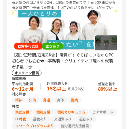
所沢駅の東口から徒歩2分、180mの事業所です！ 所沢駅東口から
所沢駅東口中央通りを直進。1つ目の曲がり角を左に曲がっていた
だいて、大通りから2つ目のビルが TOSHIビルになります。ビルの
右側、奥のエレベーターから5階がCOCOCARAになります(^^
+
9
就労移行支援
空きあり
【週1/短時間/在宅OK🌼】職員がすぐそばにいるからPC
初心者でも安心🐨✨事務職・クリエイティブ職への就職
者多数！🌸
オンライン面談
就職実績
昨年就職人数
平均利用期間
就職定着率
15名以上
6〜12ヶ月
80%以上
定員(
20
名)
対応障害
精神
知的
発達
身体
難病
特徴
集団支援
個別支援
個別カリキュラム
ピアサポート
IT特化
昼食あり
交通費あり
送迎あり
リワークプログラムあり
就労選択支援併設