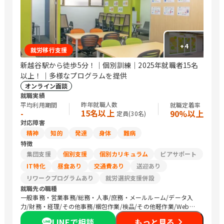
看護師/介護職員・ヘルパー/保育士/美容師/ネイリスト/トリマ
ー/パティシエ/調理師/通訳・翻訳/研究員/医療関連職/その他専
門職/清掃/警備/運搬従事者/トラック運転手/タクシー運転手/農
作業/マーケティング・広告関連/コンサルタント・企画関連/その
他
+
4
就労移行支援
新越谷駅から徒歩5分！｜個別訓練｜2025年就職者15名
以上！｜多様なプログラムを提供
オンライン面談
就職実績
昨年就職人数
平均利用期間
就職定着率
15名以上
-
90%以上
定員(
30
名)
対応障害
精神
知的
発達
身体
難病
特徴
集団支援
個別支援
個別カリキュラム
ピアサポート
IT特化
昼食あり
交通費あり
送迎あり
リワークプログラムあり
就労選択支援併設
就職先の職種
一般事務・営業事務/総務・人事/庶務・メールルーム/データ入
力/財務・経理/その他事務/梱包作業/検品/その他軽作業/Web制
作/DTPオペレーター/その他クリエイティブ/デザイナー/SEプロ
LINEで相談
もっと見る