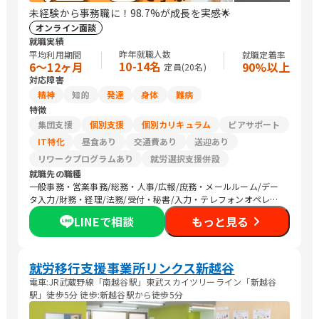
未経験から事務職に！98.7%が成長を実感🌟
オンライン面談
就職実績
昨年就職人数
平均利用期間
就職定着率
10-14名
6〜12ヶ月
90%以上
定員(
20
名)
対応障害
精神
知的
発達
身体
難病
特徴
集団支援
個別支援
個別カリキュラム
ピアサポート
IT特化
昼食あり
交通費あり
送迎あり
リワークプログラムあり
就労選択支援併設
就職先の職種
一般事務・営業事務/総務・人事/広報/庶務・メールルーム/デー
タ入力/財務・経理/法務/受付・秘書/入力・テレフォンオペレー
ター/コールセンター/その他事務/梱包作業/検品/組立・組付け/
LINEで相談
もっと見る
その他軽作業/営業（個人向け）/営業（企業向け）/その他営業/
販売スタッフ・接客/バックヤード・商品管理/その他販売/編集
者/Web制作/DTPオペレーター/その他クリエイティブ/デザイナ
ー/ライター/メディア関連/SEプログラマ/セキュリティエンジニ
就労移行支援事業所リンクス新越谷
ア/ネットワークエンジニア/社内情報システム/その他IT/ヘルプデ
電車:JR武蔵野線「南越谷駅」東武スカイツリーライン「新越谷
スク/生産・製造技術/機械・電子機器設計/品質管理・生産管理・
駅」徒歩5分 徒歩:新越谷駅から徒歩5分
メンテナンス/建築土木設計・測量・積算・施工管理/生産・製造
オペレーション/CADオペレーター/その他技術/ヘルスキーパー/