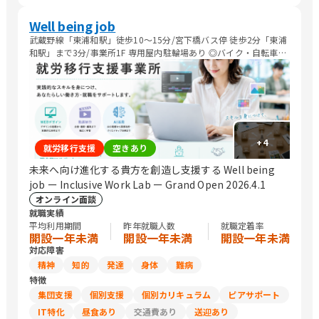
Well being job
武蔵野線「東浦和駅」徒歩10～15分/宮下橋バス停 徒歩2分「東浦
和駅」まで3分/事業所1F 専用屋内駐輪場あり ◎バイク・自転車等
による通所可
+
4
就労移行支援
空きあり
未来へ向け進化する貴方を創造し支援する Well being
job ー Inclusive Work Lab ー Grand Open 2026.4.1
オンライン面談
就職実績
平均利用期間
昨年就職人数
就職定着率
開設一年未満
開設一年未満
開設一年未満
対応障害
精神
知的
発達
身体
難病
特徴
集団支援
個別支援
個別カリキュラム
ピアサポート
IT特化
昼食あり
交通費あり
送迎あり