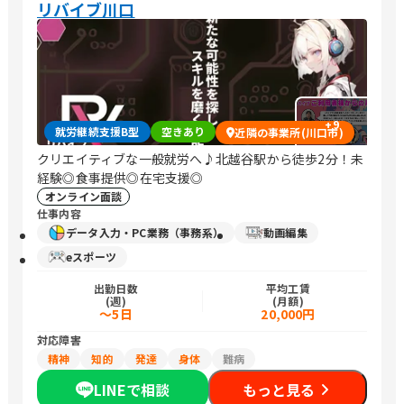
リバイブ川口
+
9
就労継続支援B型
空きあり
近隣の事業所(川口市)
クリエイティブな一般就労へ♪北越谷駅から徒歩2分！未
経験◎食事提供◎在宅支援◎
オンライン面談
仕事内容
データ入力・PC業務（事務系）
動画編集
eスポーツ
出勤日数
平均工賃
(週)
(月額)
～5日
20,000円
対応障害
精神
知的
発達
身体
難病
LINEで相談
もっと見る