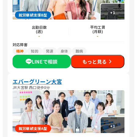
+
1
就労継続支援B型
出勤日数
平均工賃
(週)
(月額)
-
-
対応障害
精神
知的
発達
身体
難病
LINEで相談
もっと見る
エバーグリーン大宮
JR大宮駅 西口徒歩8分
+
1
就労継続支援A型