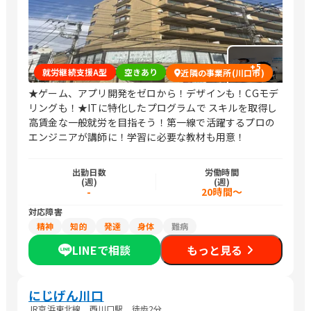
+
5
就労継続支援A型
空きあり
近隣の事業所(川口市)
★ゲーム、アプリ開発をゼロから！デザインも！CGモデ
リングも！★ITに特化したプログラムで スキルを取得し
高賃金な一般就労を目指そう！第一線で活躍するプロの
エンジニアが講師に！学習に必要な教材も用意！
出勤日数
労働時間
(週)
(週)
-
20時間～
対応障害
精神
知的
発達
身体
難病
LINEで相談
もっと見る
にじげん川口
JR京浜東北線 西川口駅 徒歩2分