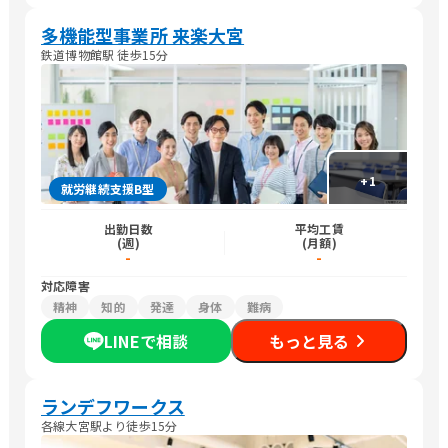
多機能型事業所 来楽大宮
鉄道博物館駅 徒歩15分
+
1
就労継続支援B型
出勤日数
平均工賃
(週)
(月額)
-
-
対応障害
精神
知的
発達
身体
難病
LINEで相談
もっと見る
ランデフワークス
各線大宮駅より徒歩15分