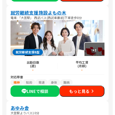
就労継続支援施設よもの木
電車:「大宮駅」 西武バス(西武車庫前)下車徒歩8分
+
1
就労継続支援B型
出勤日数
平均工賃
(週)
(月額)
-
-
対応障害
精神
知的
発達
身体
難病
LINEで相談
もっと見る
あゆみ舎
大宮駅よりバス10分