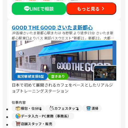
LINEで相談
もっと見る
GOOD THE GOOD さいたま新都心
JR各線さいたま新都心駅または 与野駅 より徒歩15分 さいたま新
都心駅東口よりバス 東部バスウエスト“新都21，新都22， 大都
23”より『上木崎』バス停徒歩1分
+
2
就労継続支援B型
空きあり
日本で初めて展開されるカフェをベースとしたリアルジ
ョブトレーニングステーション
仕事内容
梱包・仕分け
カフェスタッフ
清掃
データ入力・PC業務（事務系）
店舗スタッフ・販売