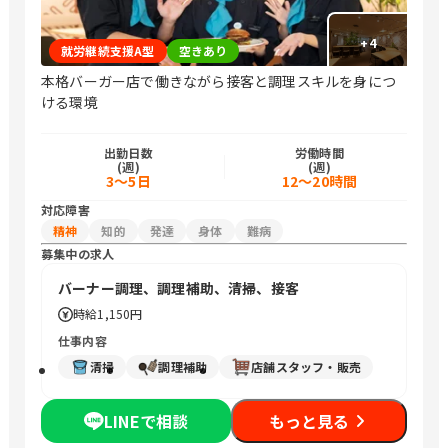
+
4
就労継続支援A型
空きあり
本格バーガー店で働きながら接客と調理スキルを身につ
ける環境
出勤日数
労働時間
(週)
(週)
3～5日
12～20時間
対応障害
精神
知的
発達
身体
難病
募集中の求人
バーナー調理、調理補助、清掃、接客
時給
1,150円
仕事内容
清掃
調理補助
店舗スタッフ・販売
LINEで相談
もっと見る