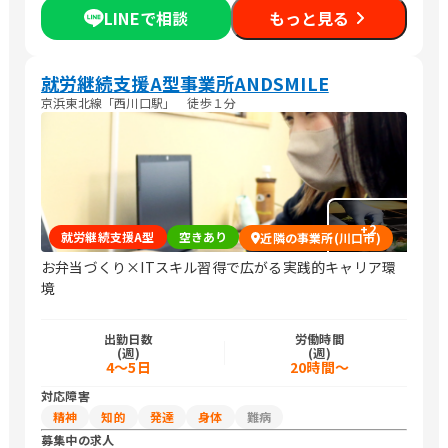
LINEで相談
もっと見る
就労継続支援A型事業所ANDSMILE
京浜東北線「西川口駅」 徒歩１分
+
2
就労継続支援A型
空きあり
近隣の事業所(川口市)
お弁当づくり×ITスキル習得で広がる実践的キャリア環
境
出勤日数
労働時間
(週)
(週)
4～5日
20時間～
対応障害
精神
知的
発達
身体
難病
募集中の求人