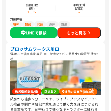
出勤日数
平均工賃
(週)
(月額)
1日～
-
対応障害
精神
知的
発達
身体
難病
LINEで相談
もっと見る
ブロッサムワークス川口
電車:JR京浜東北線 蕨駅 東口 徒歩5分 バス:蕨駅東口停留所 徒歩5
分
+
3
就労継続支援A型
空きあり
近隣の事業所(川口市)
蕨駅から徒歩５分アニメや、ライブのグッズなどアクリ
ル商品の制作や梱包作業を通じて働く力を身につけられ
る事業所です。日替わりで様々なキャラクターに触れら