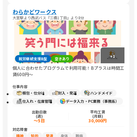
わらかどワークス
大宮駅より西武バス『三橋1丁目』より8分
+
1
就労継続支援B型
空きあり
個人に合わせたプログラムで利用可能！Bプラスは時間工
賃600円～
仕事内容
梱包・仕分け
封入・発送
ハンドメイド
仕入れ・在庫管理
データ入力・PC業務（事務系）
出勤日数
平均工賃
(週)
(月額)
～5日
30,000円
対応障害
精神
知的
発達
身体
難病