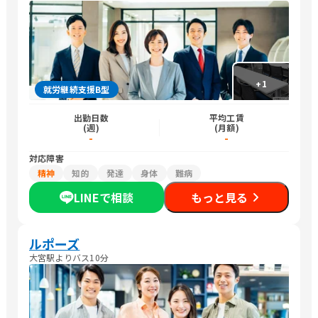
+
1
就労継続支援B型
出勤日数
平均工賃
(週)
(月額)
-
-
対応障害
精神
知的
発達
身体
難病
LINEで相談
もっと見る
ルポーズ
大宮駅よりバス10分