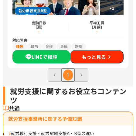
+
1
就労継続支援B型
出勤日数
平均工賃
(週)
(月額)
-
-
対応障害
精神
知的
発達
身体
難病
LINEで相談
もっと見る
1
就労支援に関するお役立ちコンテン
ツ
共通
就労支援事業所に関する予備知識
就労移行支援・就労継続支援A・B型の違い