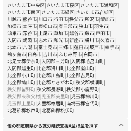
さいたま市中央区
さいたま市桜区
さいたま市浦和区
さいたま市南区
さいたま市緑区
さいたま市岩槻区
川越市
熊谷市
川口市
行田市
秩父市
所沢市
飯能市
加須市
本庄市
東松山市
春日部市
狭山市
羽生市
鴻巣市
深谷市
上尾市
草加市
越谷市
蕨市
戸田市
入間市
朝霞市
志木市
和光市
新座市
桶川市
久喜市
北本市
八潮市
富士見市
三郷市
蓮田市
坂戸市
幸手市
鶴ヶ島市
日高市
吉川市
ふじみ野市
白岡市
北足立郡伊奈町
入間郡三芳町
入間郡毛呂山町
入間郡越生町
比企郡滑川町
比企郡嵐山町
比企郡小川町
比企郡川島町
比企郡吉見町
比企郡鳩山町
比企郡ときがわ町
秩父郡横瀬町
秩父郡皆野町
秩父郡長瀞町
秩父郡小鹿野町
秩父郡東秩父村
児玉郡美里町
児玉郡神川町
児玉郡上里町
大里郡寄居町
南埼玉郡宮代町
北葛飾郡杉戸町
北葛飾郡松伏町
他の都道府県から就労継続支援A型/B型を探す