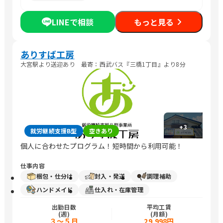
LINEで相談
もっと見る
ありすば工房
大宮駅より送迎あり 最寄：西武バス『三橋1丁目』より8分
+
3
就労継続支援B型
空きあり
個人に合わせたプログラム！短時間から利用可能！
仕事内容
梱包・仕分け
封入・発送
調理補助
ハンドメイド
仕入れ・在庫管理
出勤日数
平均工賃
(週)
(月額)
３～５日
29,998円