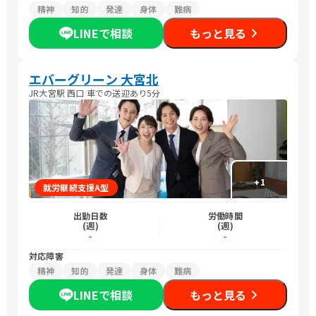
精神
知的
発達
身体
難病
LINEで相談
もっと見る
エバーグリーン 大宮北
JR大宮駅 西口 車での送迎あり5分
+
1
就労継続支援A型
出勤日数
労働時間
(週)
(週)
-
-
対応障害
精神
知的
発達
身体
難病
LINEで相談
もっと見る