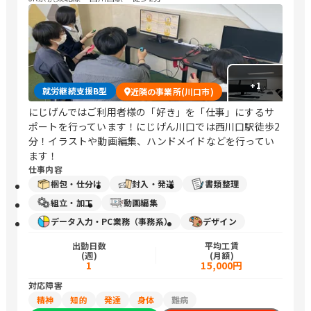
+
1
就労継続支援B型
近隣の事業所(川口市)
にじげんではご利用者様の「好き」を「仕事」にするサ
ポートを行っています！にじげん川口では西川口駅徒歩2
分！イラストや動画編集、ハンドメイドなどを行ってい
ます！
仕事内容
梱包・仕分け
封入・発送
書類整理
組立・加工
動画編集
データ入力・PC業務（事務系）
デザイン
出勤日数
平均工賃
(週)
(月額)
1
15,000円
対応障害
精神
知的
発達
身体
難病