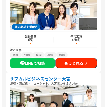
+
1
就労継続支援B型
出勤日数
平均工賃
(週)
(月額)
-
-
対応障害
精神
知的
発達
身体
難病
LINEで相談
もっと見る
サブカルビジネスセンター大宮
JR線・東武線・ニューシャトル大宮駅から徒歩10分