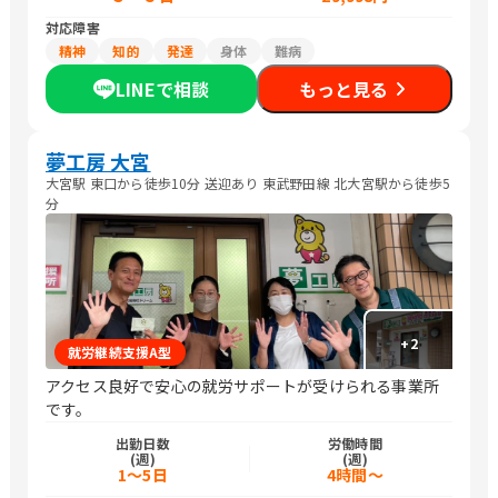
対応障害
精神
知的
発達
身体
難病
LINEで相談
もっと見る
夢工房 大宮
大宮駅 東口から徒歩10分 送迎あり 東武野田線 北大宮駅から徒歩5
分
+
2
就労継続支援A型
アクセス良好で安心の就労サポートが受けられる事業所
です。
出勤日数
労働時間
(週)
(週)
1～5日
4時間～