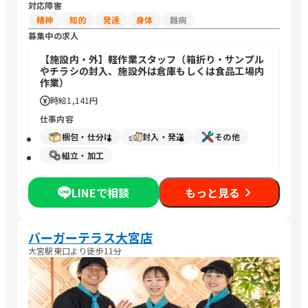
対応障害
精神
知的
発達
身体
難病
募集中の求人
【施設内・外】軽作業スタッフ（箱折り・サンプル
やチラシの封入、施設外は倉庫もしくは食品工場内
作業）
時給
1,141円
仕事内容
梱包・仕分け
封入・発送
その他
組立・加工
LINEで相談
もっと見る
バーガーテラス大宮店
大宮駅東口より徒歩11分