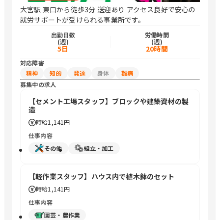
大宮駅 東口から徒歩3分 送迎あり アクセス良好で安心の
就労サポートが受けられる事業所です。
出勤日数
労働時間
(週)
(週)
5日
20時間
対応障害
精神
知的
発達
身体
難病
募集中の求人
【セメント工場スタッフ】ブロックや建築資材の製
造
時給
1,141円
仕事内容
その他
組立・加工
【軽作業スタッフ】ハウス内で植木鉢のセット
時給
1,141円
仕事内容
園芸・農作業