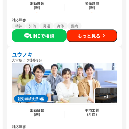
出勤日数
労働時間
(週)
(週)
-
-
対応障害
精神
知的
発達
身体
難病
LINEで相談
もっと見る
ユウノキ
大宮駅より徒歩8分
+
1
就労継続支援B型
出勤日数
平均工賃
(週)
(月額)
-
-
対応障害