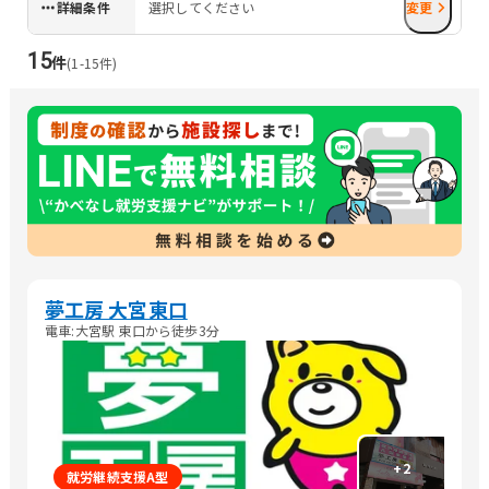
詳細条件
選択してください
変更
15
件
(
1
-
15
件)
夢工房 大宮東口
電車:大宮駅 東口から徒歩3分
+
2
就労継続支援A型