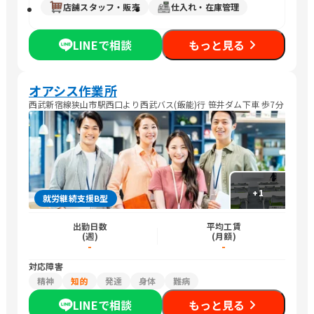
店舗スタッフ・販売
仕入れ・在庫管理
LINEで相談
もっと見る
オアシス作業所
西武新宿線狭山市駅西口より西武バス(飯能)行 笹井ダム下車 歩7分
+
1
就労継続支援B型
出勤日数
平均工賃
(週)
(月額)
-
-
対応障害
精神
知的
発達
身体
難病
LINEで相談
もっと見る