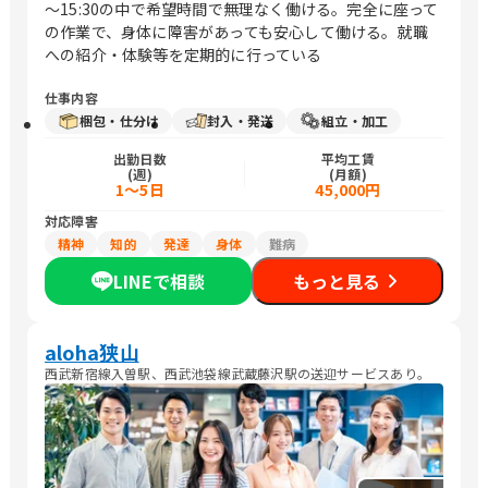
～15:30の中で希望時間で無理なく働ける。完全に座って
の作業で、身体に障害があっても安心して働ける。就職
への紹介・体験等を定期的に行っている
仕事内容
梱包・仕分け
封入・発送
組立・加工
出勤日数
平均工賃
(週)
(月額)
1～5日
45,000円
対応障害
精神
知的
発達
身体
難病
LINEで相談
もっと見る
aloha狭山
西武新宿線入曽駅、西武池袋線武蔵藤沢駅の送迎サービスあり。