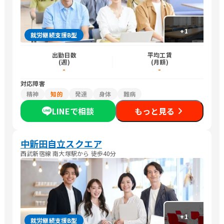
+
1
就労継続支援B型
出勤日数
平均工賃
(週)
(月額)
-
-
対応障害
精神
知的
発達
身体
難病
LINEで相談
もっと見る
中新田自立スクエア
西武新宿線 南大塚駅から 徒歩40分
+
1
就労継続支援B型