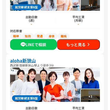
+
1
就労継続支援B型
出勤日数
平均工賃
(週)
(月額)
-
-
対応障害
精神
知的
発達
身体
難病
LINEで相談
もっと見る
aloha新狭山
西武新宿線新狭山駅より徒歩3分
+
1
就労継続支援B型
出勤日数
平均工賃