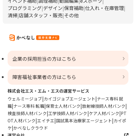
イベント補助
調理補助
動画編集
eスポーツ
プログラミング
デザイン
保育補助
仕入れ・在庫管理
清掃
店舗スタッフ・販売
その他
企業の採用担当の方はこちら
障害福祉事業者の方はこちら
株式会社エス・エム・エスの運営サービス
ウェルミージョブ
カイゴジョブエージェント
ナース専科 就
職
ナース専科 転職
保育士人材バンク
放射線技師人材バンク
検査技師人材バンク
工学技師人材バンク
ケア人材バンク
PT
OT人材バンク
エイチエ
国試黒本治療家エージェント
カイポ
ケ
かべなしクラウド
運営会社