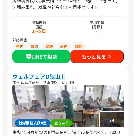
労継続支援B型事業所です🌱 仲間と一緒に「できた！」
を積み重ね、就職や社会参加を目指せます✨
出勤日数
平均工賃
(週)
(月額)
1～5日
-
対応障害
精神
知的
発達
身体
難病
LINEで相談
もっと見る
ウェルフェアD狭山Ⅱ
電車:西武新宿線「狭山市駅」徒歩4分
+
6
就労継続支援B型
空きあり
令和7年4月新設のB型事業所、狭山市駅徒歩4分、10:00