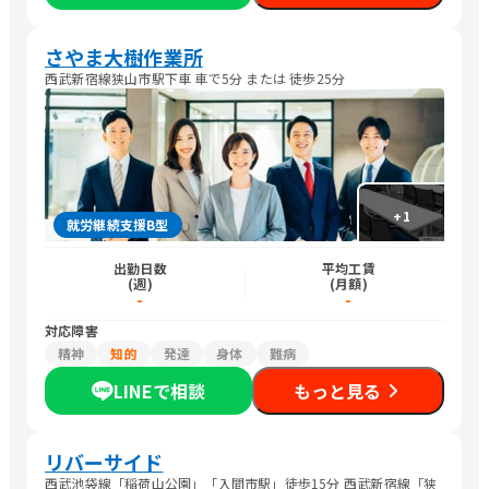
さやま大樹作業所
西武新宿線狭山市駅下車 車で5分 または 徒歩25分
+
1
就労継続支援B型
出勤日数
平均工賃
(週)
(月額)
-
-
対応障害
精神
知的
発達
身体
難病
LINEで相談
もっと見る
リバーサイド
西武池袋線「稲荷山公園」「入間市駅」徒歩15分 西武新宿線「狭