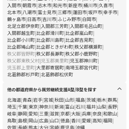
入間市
朝霞市
志木市
和光市
新座市
桶川市
久喜市
北本市
八潮市
富士見市
三郷市
蓮田市
坂戸市
幸手市
鶴ヶ島市
日高市
吉川市
ふじみ野市
白岡市
北足立郡伊奈町
入間郡三芳町
入間郡毛呂山町
入間郡越生町
比企郡滑川町
比企郡嵐山町
比企郡小川町
比企郡川島町
比企郡吉見町
比企郡鳩山町
比企郡ときがわ町
秩父郡横瀬町
秩父郡皆野町
秩父郡長瀞町
秩父郡小鹿野町
秩父郡東秩父村
児玉郡美里町
児玉郡神川町
児玉郡上里町
大里郡寄居町
南埼玉郡宮代町
北葛飾郡杉戸町
北葛飾郡松伏町
他の都道府県から就労継続支援A型/B型を探す
北海道
青森
岩手
宮城
秋田
山形
福島
茨城
栃木
群馬
埼玉
千葉
東京
神奈川
新潟
富山
石川
福井
山梨
長野
岐阜
静岡
愛知
三重
滋賀
京都
大阪
兵庫
奈良
和歌山
鳥取
島根
岡山
広島
山口
徳島
香川
愛媛
高知
福岡
佐賀
長崎
熊本
大分
宮崎
鹿児島
沖縄