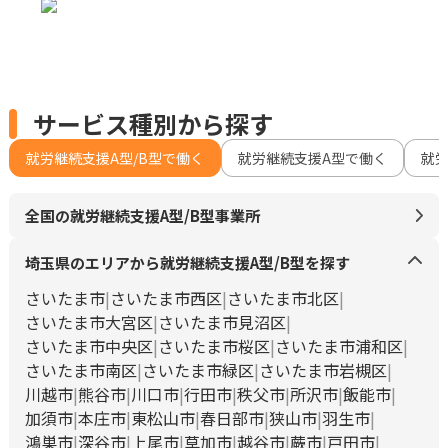
サービス種別から探す
就労継続支援A型/B型で働く
就労継続支援A型で働く
就
全国の就労継続支援A型/B型事業所
埼玉県のエリアから就労継続支援A型/B型を探す
さいたま市
さいたま市西区
さいたま市北区
さいたま市大宮区
さいたま市見沼区
さいたま市中央区
さいたま市桜区
さいたま市浦和区
さいたま市南区
さいたま市緑区
さいたま市岩槻区
川越市
熊谷市
川口市
行田市
秩父市
所沢市
飯能市
加須市
本庄市
東松山市
春日部市
狭山市
羽生市
鴻巣市
深谷市
上尾市
草加市
越谷市
蕨市
戸田市