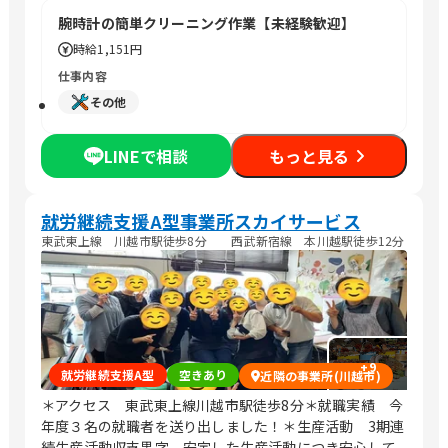
腕時計の簡単クリーニング作業【未経験歓迎】
時給
1,151円
仕事内容
その他
LINEで相談
もっと見る
就労継続支援A型事業所スカイサービス
東武東上線 川越市駅徒歩8分 西武新宿線 本川越駅徒歩12分
+
9
就労継続支援A型
空きあり
近隣の事業所(川越市)
＊アクセス 東武東上線川越市駅徒歩8分＊就職実績 今
年度３名の就職者を送り出しました！＊生産活動 3期連
続生産活動収支黒字 安定した生産活動につき安心して