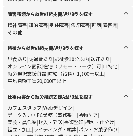
障害種類から就労継続支援A型/B型を探す
精神障害
知的障害
身体障害
発達障害
難病
障害児
その他
特徴から就労継続支援A型/B型を探す
昼食あり
交通費あり
駅徒歩10分以内
送迎あり
オンライン面談
在宅（リモートワーク）可
IT特化
就労選択支援併設
時給（給料）1,100円以上
平均月額工賃20,000円以上
仕事内容から就労継続支援A型/B型を探す
カフェスタッフ
Webデザイン
データ入力・PC業務（事務系）
動物ケア
園芸・農作業
封入・発送
書類整理
梱包・仕分け
組立・加工
ライティング・編集
パン・お菓子作り