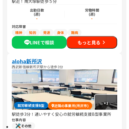
駅近！南大塚駅徒歩５分
出勤日数
労働時間
(週)
(週)
-
-
対応障害
精神
知的
発達
身体
難病
LINEで相談
もっと見る
aloha新所沢
西武新宿線新所沢駅から徒歩3分
+
1
就労継続支援B型
近隣の事業所(所沢市)
駅徒歩3分！通いやすく安心の就労継続支援B型事業所
仕事内容
その他