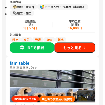
仕事内容
梱包・仕分け
データ入力・PC業務（事務系）
組立・加工
出勤日数
平均工賃
(週)
(月額)
1日～5日
36,000円
対応障害
精神
知的
発達
身体
難病
LINEで相談
もっと見る
fam table
電車 車 自転車 バイク
+
1
就労継続支援A型
近隣の事業所(川越市)