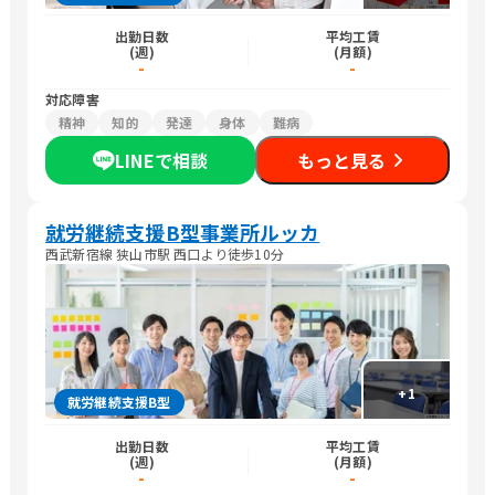
出勤日数
平均工賃
(週)
(月額)
-
-
対応障害
精神
知的
発達
身体
難病
LINEで相談
もっと見る
就労継続支援B型事業所ルッカ
西武新宿線 狭山市駅 西口より徒歩10分
+
1
就労継続支援B型
出勤日数
平均工賃
(週)
(月額)
-
-