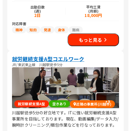
出勤日数
平均工賃
(週)
(月額)
2日
18,000円
対応障害
精神
知的
発達
身体
難病
もっと見る
就労継続支援A型コエルワーク
JR/東武東上線 川越駅徒歩5分
+
9
就労継続支援A型
空きあり
近隣の事業所(川越市)
川越駅徒歩5分の好立地です。ITに強い就労継続支援A型
事業所を目指しております。現在、動画編集/データ入力/
腕時計クリーニング/梱包作業などを行なっております。