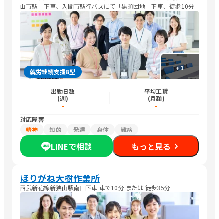
山市駅」下車、入間市駅行バスにて「黒須団地」下車、徒歩10分
+
1
就労継続支援B型
出勤日数
平均工賃
(週)
(月額)
-
-
対応障害
精神
知的
発達
身体
難病
LINEで相談
もっと見る
ほりがね大樹作業所
西武新宿線新狭山駅南口下車 車で10分 または 徒歩35分