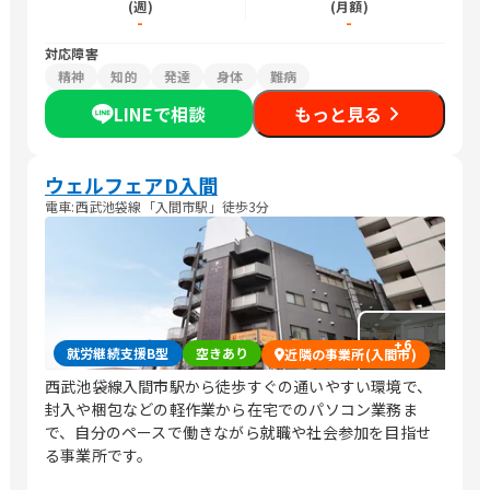
(週)
(月額)
-
-
対応障害
精神
知的
発達
身体
難病
LINEで相談
もっと見る
ウェルフェアD入間
電車:西武池袋線「入間市駅」徒歩3分
+
6
就労継続支援B型
空きあり
近隣の事業所(入間市)
西武池袋線入間市駅から徒歩すぐの通いやすい環境で、
封入や梱包などの軽作業から在宅でのパソコン業務ま
で、自分のペースで働きながら就職や社会参加を目指せ
る事業所です。