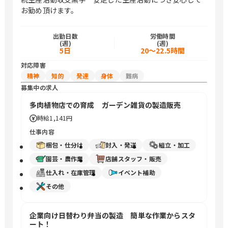
お勤め頂けます。
出勤日数
労働時間
(週)
(週)
5日
20〜22.5時間
対応障害
精神
知的
発達
身体
難病
募集中の求人
多肉植物店での育成 ガーデン雑貨の製造販売
時給
1,141円
仕事内容
梱包・仕分け
封入・発送
組立・加工
園芸・農作業
店舗スタッフ・販売
仕入れ・在庫管理
イベント補助
その他
企業向け日替わり弁当の製造 簡単な作業からスタ
ート！