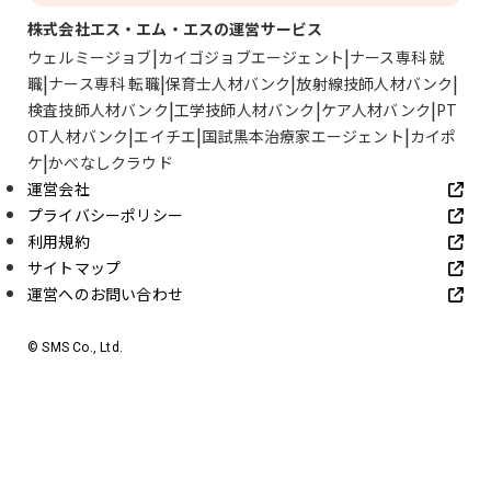
株式会社エス・エム・エスの運営サービス
ウェルミージョブ
カイゴジョブエージェント
ナース専科 就
職
ナース専科 転職
保育士人材バンク
放射線技師人材バンク
検査技師人材バンク
工学技師人材バンク
ケア人材バンク
PT
OT人材バンク
エイチエ
国試黒本治療家エージェント
カイポ
ケ
かべなしクラウド
運営会社
プライバシーポリシー
利用規約
サイトマップ
運営へのお問い合わせ
© SMS Co., Ltd.