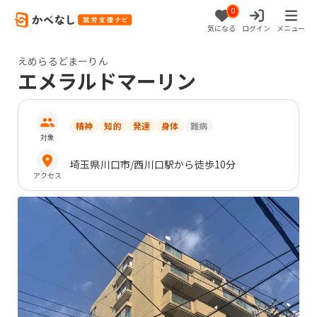
0
気になる
ログイン
メニュー
えめらるどまーりん
エメラルドマーリン
精神
知的
発達
身体
難病
対象
埼玉県
川口市
/西川口駅から徒歩10分
アクセス