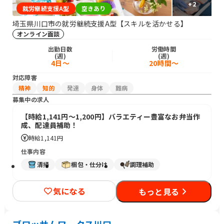
+
2
就労継続支援A型
空きあり
埼玉県川口市の就労継続支援A型【スキルを活かせる】
オンライン面談
出勤日数
労働時間
(週)
(週)
4日～
20時間～
対応障害
精神
知的
発達
身体
難病
募集中の求人
【時給1,141円～1,200円】バラエティー豊富なお弁当作
成、配達員補助！
時給
1,141円
仕事内容
清掃
梱包・仕分け
調理補助
気になる
もっと見る
ブロッサムワークス川口