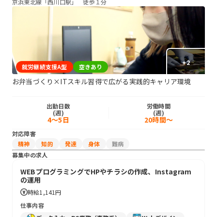
京浜東北線「西川口駅」 徒歩１分
+
2
就労継続支援A型
空きあり
お弁当づくり×ITスキル習得で広がる実践的キャリア環境
出勤日数
労働時間
(週)
(週)
4～5日
20時間～
対応障害
精神
知的
発達
身体
難病
募集中の求人
WEBプログラミングでHPやチラシの作成、Instagram
の運用
時給
1,141円
仕事内容