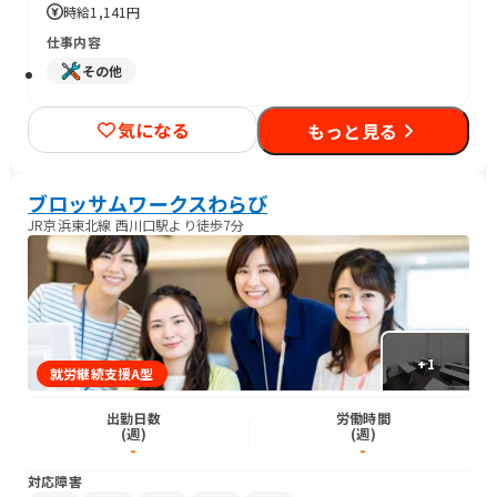
時給
1,141円
仕事内容
その他
気になる
もっと見る
ブロッサムワークスわらび
JR京浜東北線 西川口駅より徒歩7分
+
1
就労継続支援A型
出勤日数
労働時間
(週)
(週)
-
-
対応障害