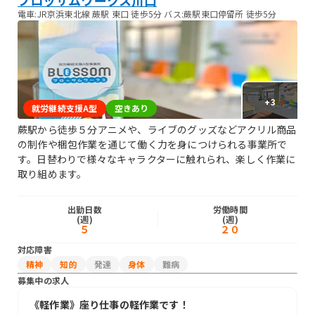
電車:JR京浜東北線 蕨駅 東口 徒歩5分 バス:蕨駅東口停留所 徒歩5分
+
3
就労継続支援A型
空きあり
蕨駅から徒歩５分アニメや、ライブのグッズなどアクリル商品
の制作や梱包作業を通じて働く力を身につけられる事業所で
す。日替わりで様々なキャラクターに触れられ、楽しく作業に
取り組めます。
出勤日数
労働時間
(週)
(週)
５
２０
対応障害
精神
知的
発達
身体
難病
募集中の求人
《軽作業》座り仕事の軽作業です！