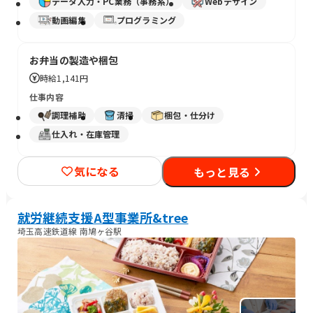
データ入力・PC業務（事務系）
Webデザイン
動画編集
プログラミング
お弁当の製造や梱包
時給
1,141円
仕事内容
調理補助
清掃
梱包・仕分け
仕入れ・在庫管理
気になる
もっと見る
就労継続支援A型事業所&tree
埼玉高速鉄道線 南鳩ヶ谷駅