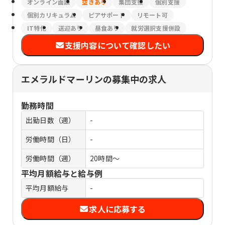
オンライン面談
空きあり
集団支援
個別支援
個別カリキュラム
ピアサポート
リモート可
IT特化
送迎あり
昼食あり
就労選択支援併設
支援内容について確認したい
エメラルドマーリンの募集中の求人
勤務時間
出勤日数（週）
-
労働時間（日）
-
労働時間（週）
20時間～
平均月額給与と給与例
平均月額給与
-
求人に応募する