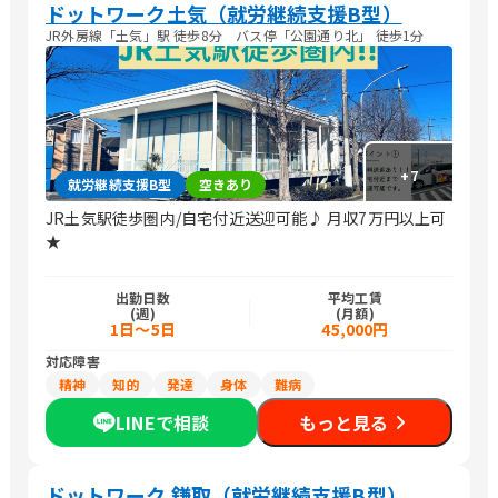
ドットワーク土気（就労継続支援B型）
JR外房線「土気」駅 徒歩8分 バス停「公園通り北」 徒歩1分
+
7
就労継続支援B型
空きあり
JR土気駅徒歩圏内/自宅付近送迎可能♪ 月収7万円以上可
★
出勤日数
平均工賃
(週)
(月額)
1日～5日
45,000円
対応障害
精神
知的
発達
身体
難病
LINEで相談
もっと見る
ドットワーク 鎌取（就労継続支援B型）