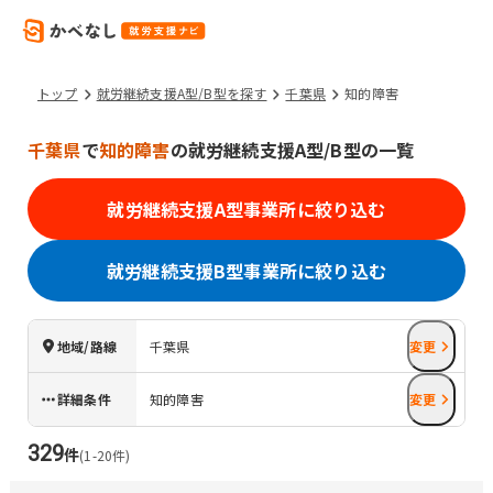
トップ
就労継続支援A型/B型を探す
千葉県
知的障害
千葉県
で
知的障害
の就労継続支援A型/B型の一覧
就労継続支援A型事業所に絞り込む
就労継続支援B型事業所に絞り込む
地域/路線
千葉県
変更
詳細条件
知的障害
変更
329
件
(
1
-
20
件)