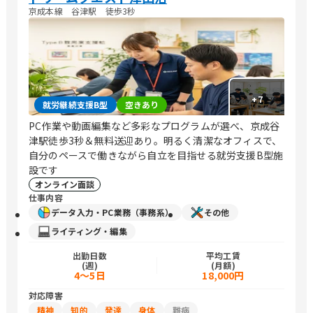
京成本線 谷津駅 徒歩3秒
+
7
就労継続支援B型
空きあり
PC作業や動画編集など多彩なプログラムが選べ、京成谷
津駅徒歩3秒＆無料送迎あり。明るく清潔なオフィスで、
自分のペースで働きながら自立を目指せる就労支援B型施
設です
オンライン面談
仕事内容
データ入力・PC業務（事務系）
その他
ライティング・編集
出勤日数
平均工賃
(週)
(月額)
4〜5日
18,000円
対応障害
精神
知的
発達
身体
難病