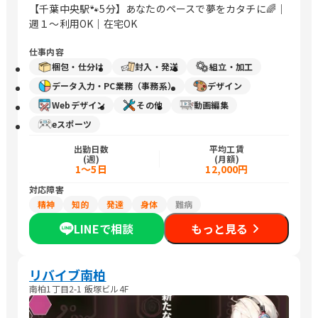
【千葉中央駅🐾5分】あなたのペースで夢をカタチに🌈｜
週１～利用OK｜在宅OK
仕事内容
梱包・仕分け
封入・発送
組立・加工
データ入力・PC業務（事務系）
デザイン
Webデザイン
その他
動画編集
eスポーツ
出勤日数
平均工賃
(週)
(月額)
1〜5日
12,000円
対応障害
精神
知的
発達
身体
難病
LINEで相談
もっと見る
リバイブ南柏
南柏1丁目2-1 飯塚ビル4F