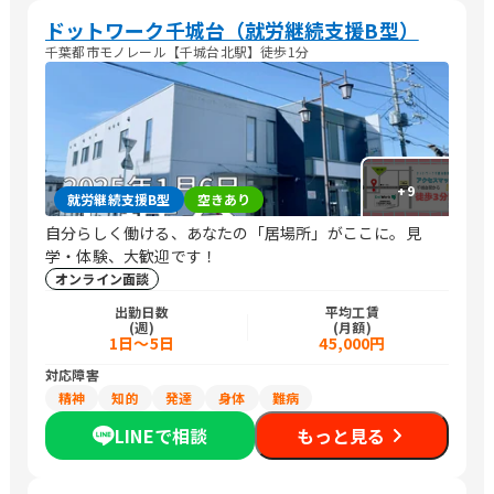
ドットワーク千城台（就労継続支援B型）
千葉都市モノレール【千城台北駅】徒歩1分
+
9
就労継続支援B型
空きあり
自分らしく働ける、あなたの「居場所」がここに。見
学・体験、大歓迎です！
オンライン面談
出勤日数
平均工賃
(週)
(月額)
1日～5日
45,000円
対応障害
精神
知的
発達
身体
難病
LINEで相談
もっと見る