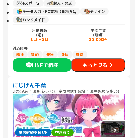
eスポーツ
封入・発送
データ入力・PC業務（事務系）
デザイン
ハンドメイド
出勤日数
平均工賃
(週)
(月額)
1日～5日
35,000円
対応障害
精神
知的
発達
身体
難病
LINEで相談
もっと見る
にじげん千葉
JR総武線 千葉駅 徒歩7分、京成電鉄千葉線 千葉中央駅 徒歩5分
+
9
就労継続支援B型
空きあり