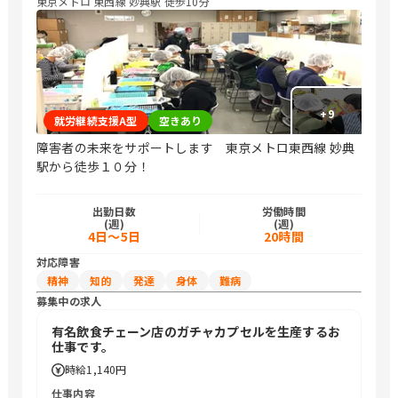
東京メトロ 東西線 妙典駅 徒歩10分
+
9
就労継続支援A型
空きあり
障害者の未来をサポートします 東京メトロ東西線 妙典
駅から徒歩１０分！
出勤日数
労働時間
(週)
(週)
4日～5日
20時間
対応障害
精神
知的
発達
身体
難病
募集中の求人
有名飲食チェーン店のガチャカプセルを生産するお
仕事です。
時給
1,140円
仕事内容