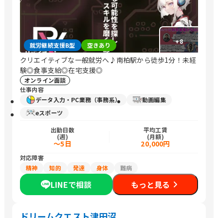
+
8
就労継続支援B型
空きあり
クリエイティブな一般就労へ♪南柏駅から徒歩1分！未経
験◎食事支給◎在宅支援◎
オンライン面談
仕事内容
データ入力・PC業務（事務系）
動画編集
eスポーツ
出勤日数
平均工賃
(週)
(月額)
～5日
20,000円
対応障害
精神
知的
発達
身体
難病
LINEで相談
もっと見る
ドリームクエスト津田沼