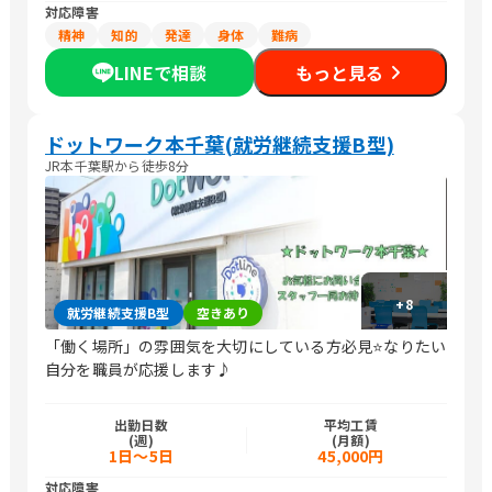
対応障害
精神
知的
発達
身体
難病
LINEで相談
もっと見る
ドットワーク本千葉(就労継続支援B型)
JR本千葉駅から徒歩8分
+
8
就労継続支援B型
空きあり
「働く場所」の雰囲気を大切にしている方必見⭐なりたい
自分を職員が応援します♪
出勤日数
平均工賃
(週)
(月額)
1日～5日
45,000円
対応障害