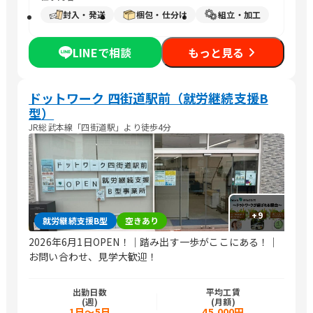
封入・発送
梱包・仕分け
組立・加工
LINEで相談
もっと見る
ドットワーク 四街道駅前（就労継続支援B
型）
JR総武本線「四街道駅」より徒歩4分
+
9
就労継続支援B型
空きあり
2026年6月1日OPEN！｜踏み出す一歩がここにある！｜
お問い合わせ、見学大歓迎！
出勤日数
平均工賃
(週)
(月額)
1日～5日
45,000円