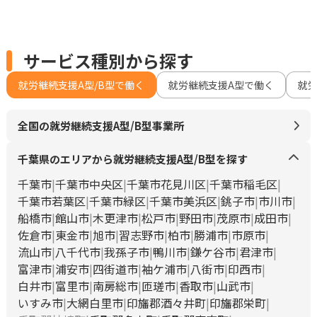
サービス種別から探す
就労継続支援A型/B型で働く
就労継続支援A型で働く
就
全国の就労継続支援A型/B型事業所
千葉県のエリアから就労継続支援A型/B型を探す
千葉市
千葉市中央区
千葉市花見川区
千葉市稲毛区
千葉市若葉区
千葉市緑区
千葉市美浜区
銚子市
市川市
船橋市
館山市
木更津市
松戸市
野田市
茂原市
成田市
佐倉市
東金市
旭市
習志野市
柏市
勝浦市
市原市
流山市
八千代市
我孫子市
鴨川市
鎌ケ谷市
君津市
富津市
浦安市
四街道市
袖ケ浦市
八街市
印西市
白井市
富里市
南房総市
匝瑳市
香取市
山武市
いすみ市
大網白里市
印旛郡酒々井町
印旛郡栄町