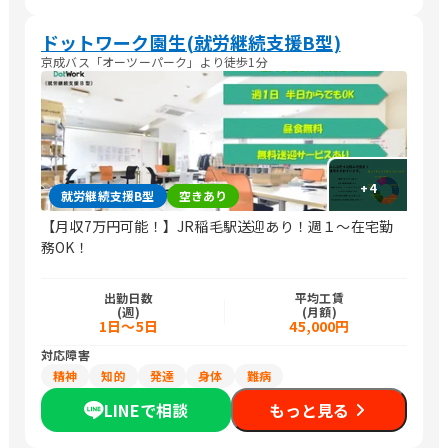
ドットワーク園生(就労継続支援B型)
京成バス「オーツーパーク」より徒歩1分
+
4
就労継続支援B型
空きあり
【月収7万円可能！】JR稲毛駅送迎あり！週１～在宅勤
務OK！
出勤日数
平均工賃
(週)
(月額)
1日～5日
45,000円
対応障害
精神
知的
発達
身体
難病
LINEで相談
もっと見る