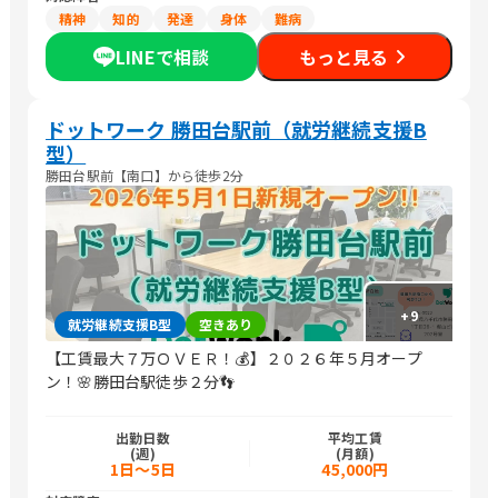
精神
知的
発達
身体
難病
LINEで相談
もっと見る
ドットワーク 勝田台駅前（就労継続支援B
型）
勝田台駅前【南口】から徒歩2分
+
9
就労継続支援B型
空きあり
【工賃最大７万ＯＶＥＲ！💰】２０２６年５月オープ
ン！🌸勝田台駅徒歩２分👣
出勤日数
平均工賃
(週)
(月額)
1日～5日
45,000円