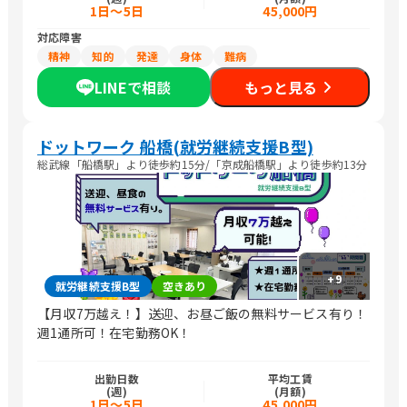
1日～5日
45,000円
対応障害
精神
知的
発達
身体
難病
LINEで相談
もっと見る
ドットワーク 船橋(就労継続支援B型)
総武線「船橋駅」より徒歩約15分/「京成船橋駅」より徒歩約13分
+
9
就労継続支援B型
空きあり
【月収7万越え！】送迎、お昼ご飯の無料サービス有り！
週1通所可！在宅勤務OK！
出勤日数
平均工賃
(週)
(月額)
1日～5日
45,000円