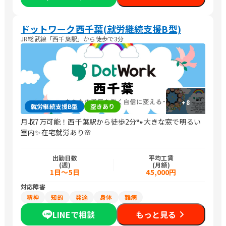
ドットワーク西千葉(就労継続支援B型)
JR総武線「西千葉駅」から徒歩で3分
+
8
就労継続支援B型
空きあり
月収7万可能！西千葉駅から徒歩2分🐾大きな窓で明るい
室内✨在宅就労あり🌸
出勤日数
平均工賃
(週)
(月額)
1日～5日
45,000円
対応障害
精神
知的
発達
身体
難病
LINEで相談
もっと見る