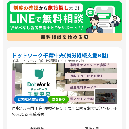
ドットワーク千葉中央(就労継続支援B型)
千葉モノレール「葭川公園駅」から徒歩で2分
+
9
就労継続支援B型
空きあり
月収7万円可！在宅就労あり！葭川公園駅徒歩1分🐾ﾓﾉﾚｰﾙ
の見える事業所🚃
出勤日数
平均工賃