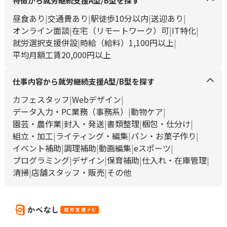
特徴から就労継続支援A型/B型を探す
昼食あり
交通費あり
駅徒歩10分以内
送迎あり
オンライン面談
在宅（リモートワーク）可
IT特化
就労選択支援併設
時給（給料）1,100円以上
平均月額工賃20,000円以上
仕事内容から就労継続支援A型/B型を探す
カフェスタッフ
Webデザイン
データ入力・PC業務（事務系）
動物ケア
園芸・農作業
封入・発送
書類整理
梱包・仕分け
組立・加工
ライティング・編集
パン・お菓子作り
イベント補助
調理補助
動画編集
eスポーツ
プログラミング
デザイン
保育補助
仕入れ・在庫管理
清掃
店舗スタッフ・販売
その他