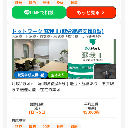
精神
知的
発達
身体
難病
LINEで相談
もっと見る
ドットワーク 蘇我Ⅱ(就労継続支援B型)
内房線・外房線・京葉線・総武線「蘇我駅」より徒歩5分
+
9
就労継続支援B型
空きあり
月収7万可✨｜蘇我駅 徒歩5分｜送迎・昼食あり｜五井駅
まで送迎可能｜在宅作業可
出勤日数
平均工賃
(週)
(月額)
1日～5日
45,000円
対応障害
精神
知的
発達
身体
難病