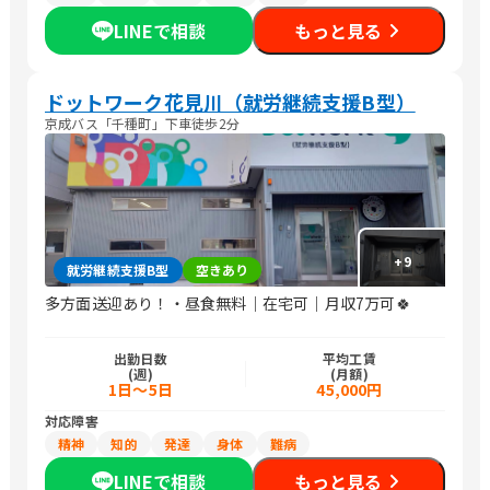
LINEで相談
もっと見る
ドットワーク花見川（就労継続支援B型）
京成バス「千種町」下車徒歩2分
+
9
就労継続支援B型
空きあり
多方面送迎あり！・昼食無料｜在宅可｜月収7万可🍀
出勤日数
平均工賃
(週)
(月額)
1日～5日
45,000円
対応障害
精神
知的
発達
身体
難病
LINEで相談
もっと見る