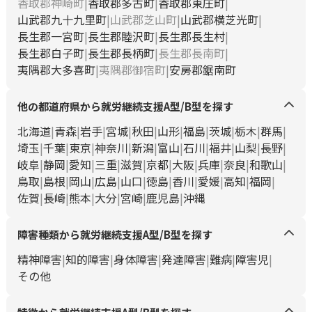
香取郡神崎町
香取郡多古町
香取郡東庄町
山武郡九十九里町
山武郡芝山町
山武郡横芝光町
長生郡一宮町
長生郡睦沢町
長生郡長生村
長生郡白子町
長生郡長柄町
長生郡長南町
夷隅郡大多喜町
夷隅郡御宿町
安房郡鋸南町
他の都道府県から就労継続支援A型/B型を探す
北海道
青森
岩手
宮城
秋田
山形
福島
茨城
栃木
群馬
埼玉
千葉
東京
神奈川
新潟
富山
石川
福井
山梨
長野
岐阜
静岡
愛知
三重
滋賀
京都
大阪
兵庫
奈良
和歌山
鳥取
島根
岡山
広島
山口
徳島
香川
愛媛
高知
福岡
佐賀
長崎
熊本
大分
宮崎
鹿児島
沖縄
障害種類から就労継続支援A型/B型を探す
精神障害
知的障害
身体障害
発達障害
難病
障害児
その他