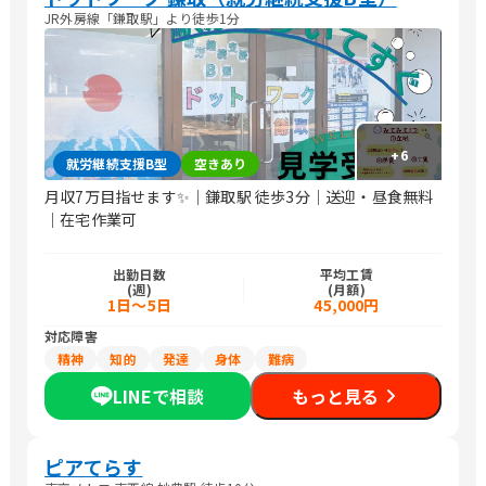
JR外房線「鎌取駅」より徒歩1分
+
6
就労継続支援B型
空きあり
月収7万目指せます✨｜鎌取駅 徒歩3分｜送迎・昼食無料
｜在宅作業可
出勤日数
平均工賃
(週)
(月額)
1日～5日
45,000円
対応障害
精神
知的
発達
身体
難病
LINEで相談
もっと見る
ピアてらす