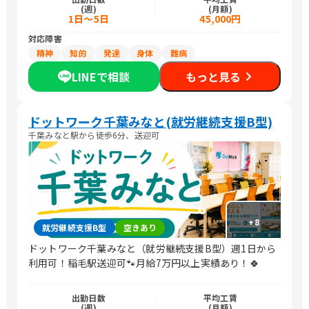
(週)
(月額)
1日～5日
45,000円
対応障害
精神
知的
発達
身体
難病
LINEで相談
もっと見る
ドットワーク千葉みなと(就労継続支援B型)
千葉みなと駅から徒歩6分、送迎可
+
8
就労継続支援B型
空きあり
ドットワーク千葉みなと（就労継続支援B型）週1日から
利用可！稲毛駅送迎可🐾月給7万円以上実績あり！🍀
出勤日数
平均工賃
(週)
(月額)