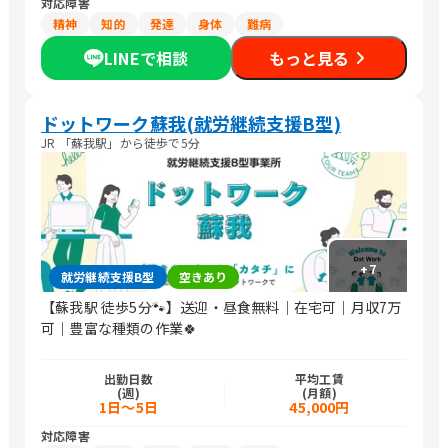
対応障害
精神
知的
発達
身体
難病
LINEで相談
もっと見る
ドットワーク蘇我(就労継続支援B型)
JR 「蘇我駅」から徒歩で5分
+
7
就労継続支援B型
空きあり
【蘇我駅 徒歩5分🐾】送迎・昼食無料｜在宅可｜月収7万
可｜豊富な種類の作業🍀
出勤日数
平均工賃
(週)
(月額)
1日～5日
45,000円
対応障害