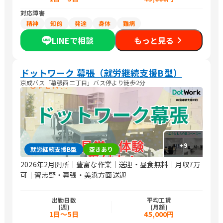
対応障害
精神
知的
発達
身体
難病
LINEで相談
もっと見る
ドットワーク 幕張（就労継続支援B型）
京成バス「幕張西二丁目」バス停より徒歩2分
+
9
就労継続支援B型
空きあり
2026年2月開所｜豊富な作業｜送迎・昼食無料｜月収7万
可｜習志野・幕張・美浜方面送迎
出勤日数
平均工賃
(週)
(月額)
1日～5日
45,000円