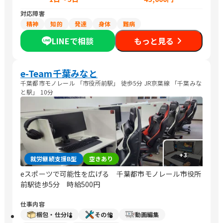
対応障害
精神
知的
発達
身体
難病
LINEで相談
もっと見る
e-Team千葉みなと
千葉都市モノレール 「市役所前駅」 徒歩5分 JR京葉線 「千葉みな
と駅」 10分
+
3
就労継続支援B型
空きあり
eスポーツで可能性を広げる 千葉都市モノレール市役所
前駅徒歩5分 時給500円
仕事内容
梱包・仕分け
その他
動画編集