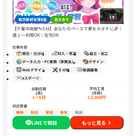
+
9
就労継続支援B型
空きあり
【千葉中央駅🐾5分】あなたのペースで夢をカタチに🌈｜
週１～利用OK｜在宅OK
仕事内容
梱包・仕分け
封入・発送
組立・加工
データ入力・PC業務（事務系）
デザイン
Webデザイン
その他
動画編集
eスポーツ
出勤日数
平均工賃
(週)
(月額)
1〜5日
12,000円
対応障害
精神
知的
発達
身体
難病
LINEで相談
もっと見る