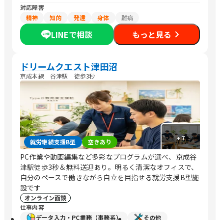
対応障害
精神
知的
発達
身体
難病
LINEで相談
もっと見る
ドリームクエスト津田沼
京成本線 谷津駅 徒歩3秒
+
7
就労継続支援B型
空きあり
PC作業や動画編集など多彩なプログラムが選べ、京成谷
津駅徒歩3秒＆無料送迎あり。明るく清潔なオフィスで、
自分のペースで働きながら自立を目指せる就労支援B型施
設です
オンライン面談
仕事内容
データ入力・PC業務（事務系）
その他