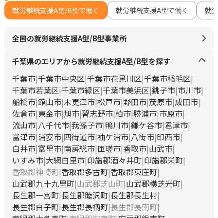
就労継続支援A型/B型で働く
就労継続支援A型で働く
就
全国の就労継続支援A型/B型事業所
千葉県のエリアから就労継続支援A型/B型を探す
千葉市
千葉市中央区
千葉市花見川区
千葉市稲毛区
千葉市若葉区
千葉市緑区
千葉市美浜区
銚子市
市川市
船橋市
館山市
木更津市
松戸市
野田市
茂原市
成田市
佐倉市
東金市
旭市
習志野市
柏市
勝浦市
市原市
流山市
八千代市
我孫子市
鴨川市
鎌ケ谷市
君津市
富津市
浦安市
四街道市
袖ケ浦市
八街市
印西市
白井市
富里市
南房総市
匝瑳市
香取市
山武市
いすみ市
大網白里市
印旛郡酒々井町
印旛郡栄町
香取郡神崎町
香取郡多古町
香取郡東庄町
山武郡九十九里町
山武郡芝山町
山武郡横芝光町
長生郡一宮町
長生郡睦沢町
長生郡長生村
長生郡白子町
長生郡長柄町
長生郡長南町