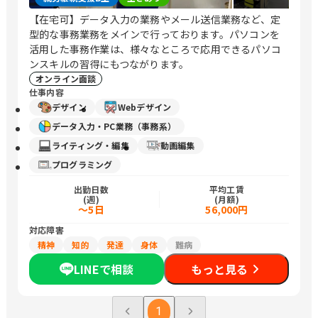
【在宅可】データ入力の業務やメール送信業務など、定
型的な事務業務をメインで行っております。パソコンを
活用した事務作業は、様々なところで応用できるパソコ
ンスキルの習得にもつながります。
オンライン面談
仕事内容
デザイン
Webデザイン
データ入力・PC業務（事務系）
ライティング・編集
動画編集
プログラミング
出勤日数
平均工賃
(週)
(月額)
～5日
56,000円
対応障害
精神
知的
発達
身体
難病
LINEで相談
もっと見る
1