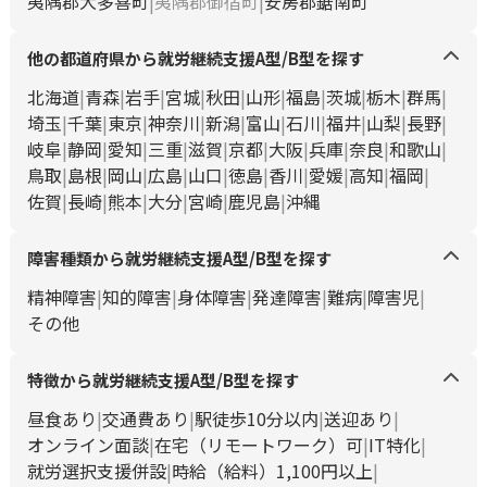
夷隅郡大多喜町
夷隅郡御宿町
安房郡鋸南町
他の都道府県から就労継続支援A型/B型を探す
北海道
青森
岩手
宮城
秋田
山形
福島
茨城
栃木
群馬
埼玉
千葉
東京
神奈川
新潟
富山
石川
福井
山梨
長野
岐阜
静岡
愛知
三重
滋賀
京都
大阪
兵庫
奈良
和歌山
鳥取
島根
岡山
広島
山口
徳島
香川
愛媛
高知
福岡
佐賀
長崎
熊本
大分
宮崎
鹿児島
沖縄
障害種類から就労継続支援A型/B型を探す
精神障害
知的障害
身体障害
発達障害
難病
障害児
その他
特徴から就労継続支援A型/B型を探す
昼食あり
交通費あり
駅徒歩10分以内
送迎あり
オンライン面談
在宅（リモートワーク）可
IT特化
就労選択支援併設
時給（給料）1,100円以上