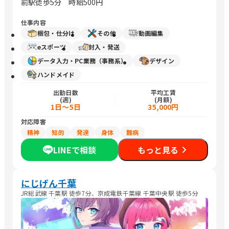
前駅徒歩5分 時給500円
仕事内容
梱包・仕分け
その他
動画編集
eスポーツ
封入・発送
データ入力・PC業務（事務系）
デザイン
ハンドメイド
出勤日数
平均工賃
(週)
(月額)
1日～5日
35,000円
対応障害
精神
知的
発達
身体
難病
LINEで相談
もっと見る
にじげん千葉
JR総武線 千葉駅 徒歩7分、京成電鉄千葉線 千葉中央駅 徒歩5分