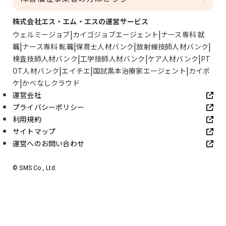
株式会社エス・エム・エスの運営サービス
ウェルミージョブ
カイゴジョブエージェント
ナース専科 就
職
ナース専科 転職
保育士人材バンク
放射線技師人材バンク
検査技師人材バンク
工学技師人材バンク
ケア人材バンク
PT
OT人材バンク
エイチエ
国試黒本治療家エージェント
カイポ
ケ
かべなしクラウド
運営会社
プライバシーポリシー
利用規約
サイトマップ
運営へのお問い合わせ
© SMS Co., Ltd.