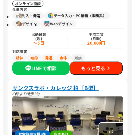
オンライン面談
仕事内容
封入・発送
データ入力・PC業務（事務系）
デザイン
Webデザイン
出勤日数
平均工賃
(週)
(月額)
～5日
20,000円
対応障害
精神
知的
発達
身体
難病
LINEで相談
もっと見る
サンクスラボ・カレッジ 柏［B型］
柏駅より徒歩3分
+
2
就労継続支援B型
空きあり