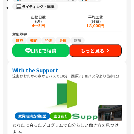
ライティング・編集
出勤日数
平均工賃
(週)
(月額)
4〜5日
18,000円
対応障害
精神
知的
発達
身体
難病
LINEで相談
もっと見る
With the Support
流山おおたかの森からバスで10分 西原7丁目バス停より徒歩1分
+
3
就労継続支援B型
空きあり
あなたに合ったプログラムで自分らしい働き方を見つけ
よう。