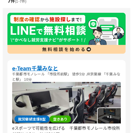
7
件
(
1
-
7
件)
e-Team千葉みなと
千葉都市モノレール 「市役所前駅」 徒歩5分 JR京葉線 「千葉みな
と駅」 10分
+
3
就労継続支援B型
空きあり
eスポーツで可能性を広げる 千葉都市モノレール市役所