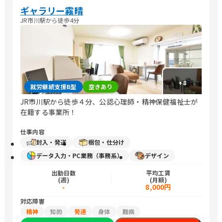
ギャラリー霧晴
JR市川駅から徒歩4分
+
8
就労継続支援B型
空きあり
JR市川駅から徒歩４分、公認心理師・精神保健福祉士が
在籍する事業所！
仕事内容
封入・発送
梱包・仕分け
データ入力・PC業務（事務系）
デザイン
出勤日数
平均工賃
(週)
(月額)
-
8,000円
対応障害
精神
知的
発達
身体
難病