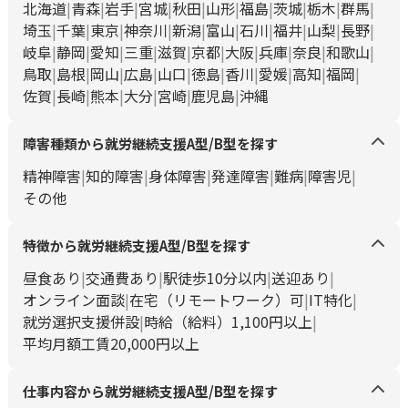
北海道
青森
岩手
宮城
秋田
山形
福島
茨城
栃木
群馬
埼玉
千葉
東京
神奈川
新潟
富山
石川
福井
山梨
長野
岐阜
静岡
愛知
三重
滋賀
京都
大阪
兵庫
奈良
和歌山
鳥取
島根
岡山
広島
山口
徳島
香川
愛媛
高知
福岡
佐賀
長崎
熊本
大分
宮崎
鹿児島
沖縄
障害種類から就労継続支援A型/B型を探す
精神障害
知的障害
身体障害
発達障害
難病
障害児
その他
特徴から就労継続支援A型/B型を探す
昼食あり
交通費あり
駅徒歩10分以内
送迎あり
オンライン面談
在宅（リモートワーク）可
IT特化
就労選択支援併設
時給（給料）1,100円以上
平均月額工賃20,000円以上
仕事内容から就労継続支援A型/B型を探す