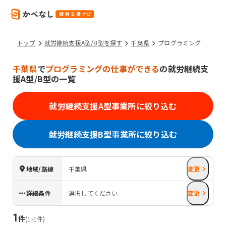
トップ
就労継続支援A型/B型を探す
千葉県
プログラミング
千葉県
で
プログラミングの仕事ができる
の就労継続支
援A型/B型の一覧
就労継続支援A型事業所に絞り込む
就労継続支援B型事業所に絞り込む
地域/路線
千葉県
変更
詳細条件
選択してください
変更
1
件
(
1
-
1
件)