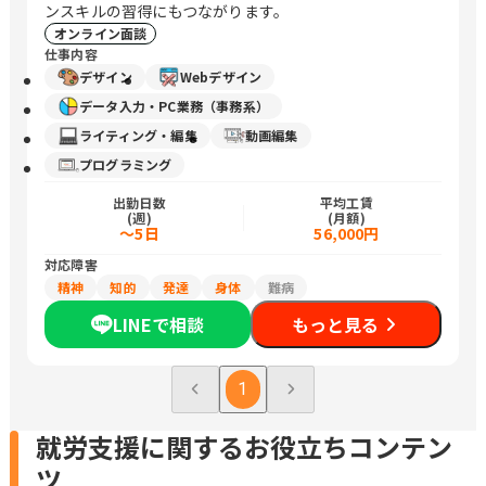
ンスキルの習得にもつながります。
オンライン面談
仕事内容
デザイン
Webデザイン
データ入力・PC業務（事務系）
ライティング・編集
動画編集
プログラミング
出勤日数
平均工賃
(週)
(月額)
～5日
56,000円
対応障害
精神
知的
発達
身体
難病
LINEで相談
もっと見る
1
就労支援に関するお役立ちコンテン
ツ