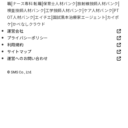
職
ナース専科 転職
保育士人材バンク
放射線技師人材バンク
検査技師人材バンク
工学技師人材バンク
ケア人材バンク
PT
OT人材バンク
エイチエ
国試黒本治療家エージェント
カイポ
ケ
かべなしクラウド
運営会社
プライバシーポリシー
利用規約
サイトマップ
運営へのお問い合わせ
© SMS Co., Ltd.