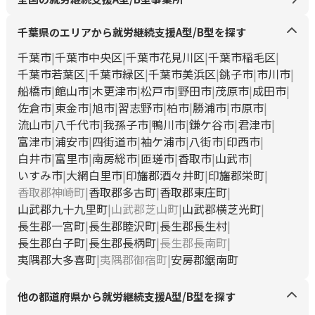
千葉県のエリアから就労継続支援A型/B型を探す
千葉市
千葉市中央区
千葉市花見川区
千葉市稲毛区
千葉市若葉区
千葉市緑区
千葉市美浜区
銚子市
市川市
船橋市
館山市
木更津市
松戸市
野田市
茂原市
成田市
佐倉市
東金市
旭市
習志野市
柏市
勝浦市
市原市
流山市
八千代市
我孫子市
鴨川市
鎌ケ谷市
君津市
富津市
浦安市
四街道市
袖ケ浦市
八街市
印西市
白井市
富里市
南房総市
匝瑳市
香取市
山武市
いすみ市
大網白里市
印旛郡酒々井町
印旛郡栄町
香取郡神崎町
香取郡多古町
香取郡東庄町
山武郡九十九里町
山武郡芝山町
山武郡横芝光町
長生郡一宮町
長生郡睦沢町
長生郡長生村
長生郡白子町
長生郡長柄町
長生郡長南町
夷隅郡大多喜町
夷隅郡御宿町
安房郡鋸南町
他の都道府県から就労継続支援A型/B型を探す