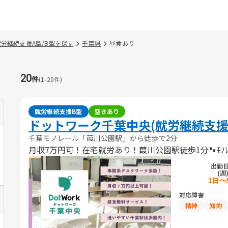
就労継続支援A型/B型を探す
千葉県
昼食あり
20
件
(
1
-
20
件)
就労継続支援B型
空きあり
ドットワーク千葉中央(就労継続支援
千葉モノレール「葭川公園駅」から徒歩で2分
月収7万円可！在宅就労あり！葭川公園駅徒歩1分🐾ﾓﾉﾚ
出勤
(週
1日～
対応障害
精神
知的