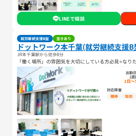
LINEで相談
就労継続支援B型
空きあり
ドットワーク本千葉(就労継続支援B
JR本千葉駅から徒歩8分
「働く場所」の雰囲気を大切にしている方必見⭐なり
出勤
(週
1日～
対応障害
精神
知的