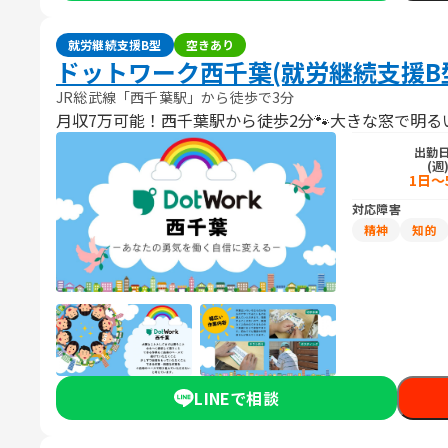
就労継続支援B型
空きあり
ドットワーク西千葉(就労継続支援B
JR総武線「西千葉駅」から徒歩で3分
月収7万可能！西千葉駅から徒歩2分🐾大きな窓で明る
出勤
(週
1日～
対応障害
精神
知的
LINEで相談