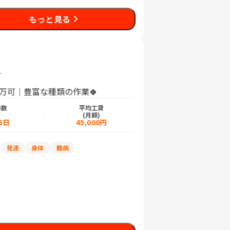
もっと見る
)
7万可｜豊富な種類の作業🍀
日数
平均工賃
)
(月額)
5日
45,000円
発達
身体
難病