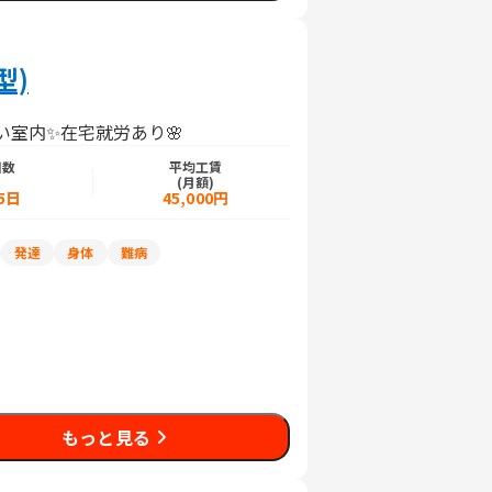
型)
い室内✨在宅就労あり🌸
日数
平均工賃
)
(月額)
5日
45,000円
発達
身体
難病
もっと見る