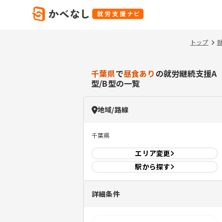
トップ
千葉県
で
昼食あり
の就労継続支援A
型/B型の一覧
地域/路線
千葉県
エリア
変更
駅から探す
詳細条件