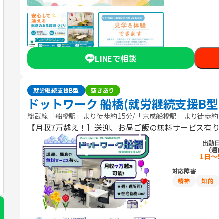
LINEで相談
就労継続支援B型
空きあり
ドットワーク 船橋(就労継続支援B型
総武線「船橋駅」より徒歩約15分/「京成船橋駅」より徒歩約
【月収7万越え！】送迎、お昼ご飯の無料サービス有り
出勤
(週
1日～
対応障害
精神
知的