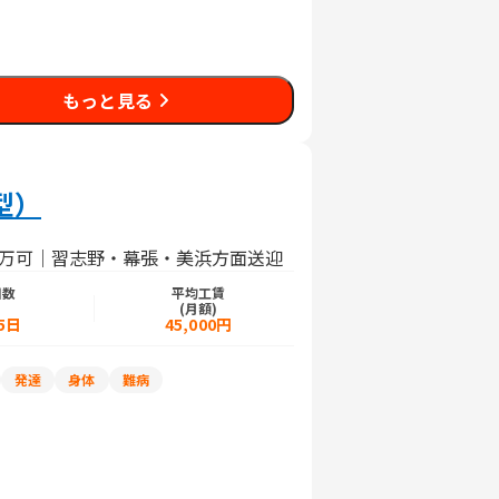
もっと見る
型）
7万可｜習志野・幕張・美浜方面送迎
日数
平均工賃
)
(月額)
5日
45,000円
発達
身体
難病