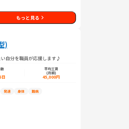
もっと見る
型)
たい自分を職員が応援します♪
日数
平均工賃
)
(月額)
5日
45,000円
発達
身体
難病