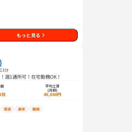
もっと見る
)
13分
！週1通所可！在宅勤務OK！
日数
平均工賃
)
(月額)
5日
45,000円
発達
身体
難病