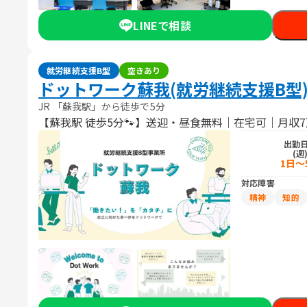
LINEで相談
就労継続支援B型
空きあり
ドットワーク蘇我(就労継続支援B型
JR 「蘇我駅」から徒歩で5分
【蘇我駅 徒歩5分🐾】送迎・昼食無料｜在宅可｜月収
出勤
(週
1日～
対応障害
精神
知的