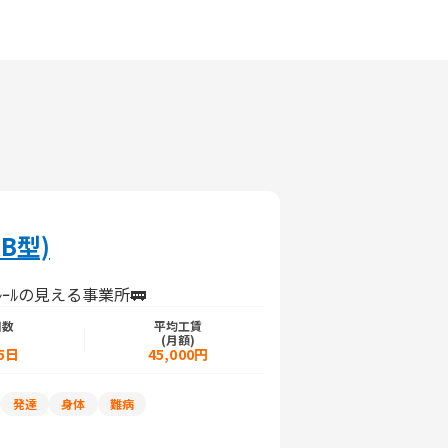
B型)
ｰﾙの見える事業所🚃
日数
平均工賃
)
(月額)
5日
45,000円
発達
身体
難病