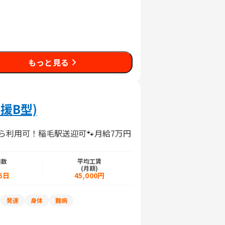
もっと見る
援B型)
ら利用可！稲毛駅送迎可🐾月給7万円
日数
平均工賃
)
(月額)
5日
45,000円
発達
身体
難病