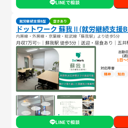
LINEで相談
就労継続支援B型
空きあり
ドットワーク 蘇我Ⅱ(就労継続支援B
内房線・外房線・京葉線・総武線「蘇我駅」より徒歩5分
月収7万可✨｜蘇我駅 徒歩5分｜送迎・昼食あり｜五
出勤
(週
1日～
対応障害
精神
知的
LINEで相談