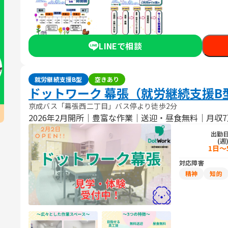
LINEで相談
就労継続支援B型
空きあり
ドットワーク 幕張（就労継続支援B
京成バス「幕張西二丁目」バス停より徒歩2分
2026年2月開所｜豊富な作業｜送迎・昼食無料｜月収
出勤
(週
1日～
対応障害
精神
知的