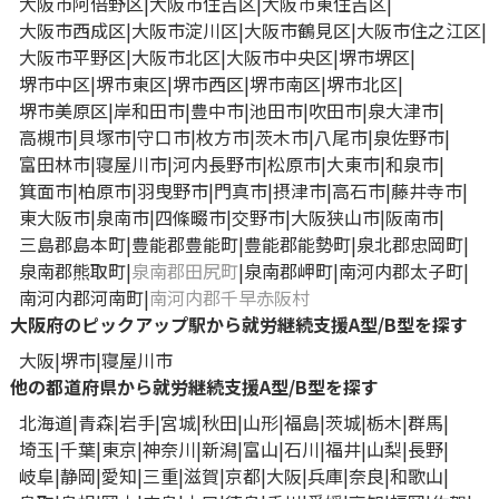
大阪市阿倍野区
大阪市住吉区
大阪市東住吉区
大阪市西成区
大阪市淀川区
大阪市鶴見区
大阪市住之江区
大阪市平野区
大阪市北区
大阪市中央区
堺市堺区
堺市中区
堺市東区
堺市西区
堺市南区
堺市北区
堺市美原区
岸和田市
豊中市
池田市
吹田市
泉大津市
高槻市
貝塚市
守口市
枚方市
茨木市
八尾市
泉佐野市
富田林市
寝屋川市
河内長野市
松原市
大東市
和泉市
箕面市
柏原市
羽曳野市
門真市
摂津市
高石市
藤井寺市
東大阪市
泉南市
四條畷市
交野市
大阪狭山市
阪南市
三島郡島本町
豊能郡豊能町
豊能郡能勢町
泉北郡忠岡町
泉南郡熊取町
泉南郡田尻町
泉南郡岬町
南河内郡太子町
南河内郡河南町
南河内郡千早赤阪村
大阪府のピックアップ駅から就労継続支援A型/B型を探す
大阪
堺市
寝屋川市
他の都道府県から就労継続支援A型/B型を探す
北海道
青森
岩手
宮城
秋田
山形
福島
茨城
栃木
群馬
埼玉
千葉
東京
神奈川
新潟
富山
石川
福井
山梨
長野
岐阜
静岡
愛知
三重
滋賀
京都
大阪
兵庫
奈良
和歌山