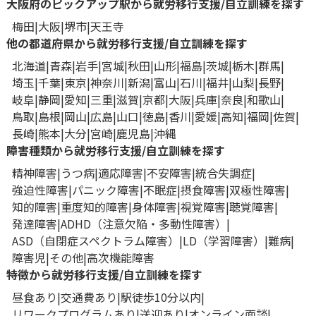
大阪府のピックアップ駅から就労移行支援/自立訓練を探す
梅田
大阪
堺市
天王寺
他の都道府県から就労移行支援/自立訓練を探す
北海道
青森
岩手
宮城
秋田
山形
福島
茨城
栃木
群馬
埼玉
千葉
東京
神奈川
新潟
富山
石川
福井
山梨
長野
岐阜
静岡
愛知
三重
滋賀
京都
大阪
兵庫
奈良
和歌山
鳥取
島根
岡山
広島
山口
徳島
香川
愛媛
高知
福岡
佐賀
長崎
熊本
大分
宮崎
鹿児島
沖縄
障害種類から就労移行支援/自立訓練を探す
精神障害
うつ病
適応障害
不安障害
統合失調症
強迫性障害
パニック障害
不眠症
摂食障害
双極性障害
知的障害
重度知的障害
身体障害
視覚障害
聴覚障害
発達障害
ADHD（注意欠陥・多動性障害）
ASD（自閉症スペクトラム障害）
LD（学習障害）
難病
障害児
その他
高次機能障害
特徴から就労移行支援/自立訓練を探す
昼食あり
交通費あり
駅徒歩10分以内
リワークプログラムあり
送迎あり
オンライン面談