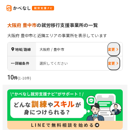
大阪府 豊中市
の就労移行支援事業所の一覧
大阪府
豊中市
と近隣エリアの事業所を表示しています
地域/路線
大阪府 / 豊中市
変更
詳細条件
選択してください
変更
10
件
(
1
-
10
件)