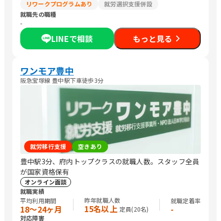
リワークプログラムあり
就労選択支援併設
就職先の職種
-
LINEで相談
もっと見る
ワンモア豊中
阪急宝塚線 豊中駅下車徒歩3分
就労移行支援
空きあり
豊中駅3分、府内トップクラスの就職人数。スタッフ全員
が国家資格保有
オンライン面談
就職実績
昨年就職人数
平均利用期間
就職定着率
15名以上
18〜24ヶ月
-
定員(
20
名)
対応障害