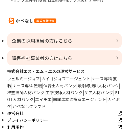
トップ
就労移行支援/自立訓練を探す
大阪府
豊中市
企業の採用担当の方はこちら
障害福祉事業者の方はこちら
株式会社エス・エム・エスの運営サービス
ウェルミージョブ
カイゴジョブエージェント
ナース専科 就
職
ナース専科 転職
保育士人材バンク
放射線技師人材バンク
検査技師人材バンク
工学技師人材バンク
ケア人材バンク
PT
OT人材バンク
エイチエ
国試黒本治療家エージェント
カイポ
ケ
かべなしクラウド
運営会社
プライバシーポリシー
利用規約