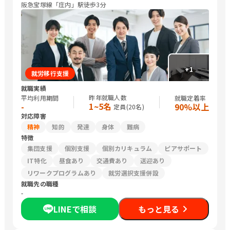
阪急宝塚線「庄内」駅徒歩3分
+
1
就労移行支援
就職実績
昨年就職人数
平均利用期間
就職定着率
1~5名
-
90%以上
定員(
20
名)
対応障害
精神
知的
発達
身体
難病
特徴
集団支援
個別支援
個別カリキュラム
ピアサポート
IT特化
昼食あり
交通費あり
送迎あり
リワークプログラムあり
就労選択支援併設
就職先の職種
-
LINEで相談
もっと見る