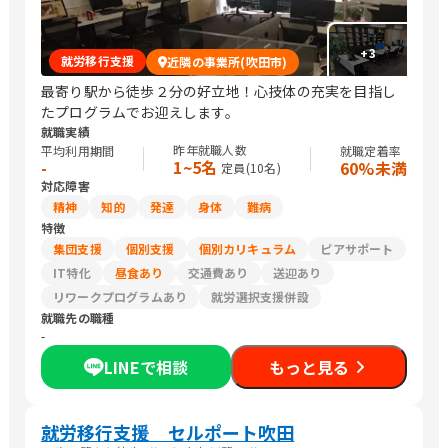
+
3
就労移行支援
近隣の事業所(吹田市)
最寄り駅から徒歩２分の好立地！心技体の充実を目指し
たプログラムでお迎えします。
就職実績
昨年就職人数
平均利用期間
就職定着率
1~5名
-
60%未満
定員(
10
名)
対応障害
精神
知的
発達
身体
難病
特徴
集団支援
個別支援
個別カリキュラム
ピアサポート
IT特化
昼食あり
交通費あり
送迎あり
リワークプログラムあり
就労選択支援併設
就職先の職種
-
LINEで相談
もっと見る
就労移行支援 セルポート吹田