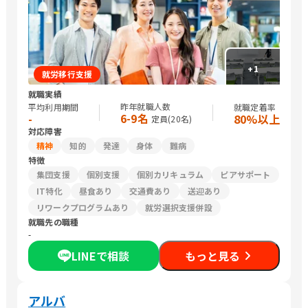
+
1
就労移行支援
就職実績
昨年就職人数
平均利用期間
就職定着率
6-9名
-
80%以上
定員(
20
名)
対応障害
精神
知的
発達
身体
難病
特徴
集団支援
個別支援
個別カリキュラム
ピアサポート
IT特化
昼食あり
交通費あり
送迎あり
リワークプログラムあり
就労選択支援併設
就職先の職種
-
LINEで相談
もっと見る
アルバ