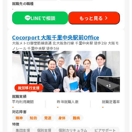
就職先の職種
-
LINEで相談
もっと見る
Cocorport 大阪千里中央駅前Office
大阪メトロ御堂筋線直通 北大阪急行線 千里中央駅 徒歩2分 大阪モ
ノレール 千里中央駅 徒歩5分
+
1
就労移行支援
就職実績
平均利用期間
昨年就職人数
就職定着率
-
-
-
対応障害
精神
知的
発達
身体
難病
特徴
集団支援
個別支援
個別カリキュラム
ピアサポート