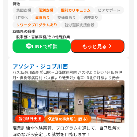
特徴
集団支援
個別支援
個別カリキュラム
ピアサポート
IT特化
昼食あり
交通費あり
送迎あり
リワークプログラムあり
就労選択支援併設
就職先の職種
一般事務・営業事務/その他軽作業
LINEで相談
もっと見る
アソシア・ジョブ川西
バス:阪急川西能勢口駅〜自衛隊病院前 バス停より徒歩7分 阪急伊
丹〜自衛隊病院前 バス停より徒歩7分 電車:JR北伊丹駅より徒歩25
分 車:仮設駐車場あり。 ※ご利用者は、阪急川西能勢口駅、阪急伊
丹駅からの送迎利用可能
就労移行支援
近隣の事業所(川西市)
職業訓練や体験実習、プログラムを通して、自己理解を
深めながら安定した就労を目指します！