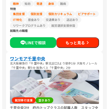
精神
知的
発達
身体
難病
特徴
集団支援
個別支援
個別カリキュラム
ピアサポート
IT特化
昼食あり
交通費あり
送迎あり
リワークプログラムあり
就労選択支援併設
就職先の職種
-
LINEで相談
もっと見る
ワンモア千里中央
北大阪線急行「千里中央」駅北出口3より徒歩1分 大阪モノレール
「千里中央」駅5分 阪急バス「千里中央」2分
就労移行支援
空きあり
千里中央3分 府内トップクラスの就職人数 スタッフ全