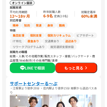
オンライン面談
就職実績
昨年就職人数
平均利用期間
就職定着率
6-9名
12〜18ヶ月
60%未満
定員(
10
名)
対応障害
精神
知的
発達
身体
難病
特徴
集団支援
個別支援
個別カリキュラム
ピアサポート
IT特化
昼食あり
交通費あり
送迎あり
リワークプログラムあり
就労選択支援併設
就職先の職種
総務・人事/その他軽作業/販売スタッフ・接客/バックヤード・商
品管理/Web制作/その他専門職/清掃
LINEで相談
もっと見る
サポートセンターる〜ぷ
・江坂駅より徒歩20分 ・庄内駅より徒歩15分 両駅から送迎バスあ
り