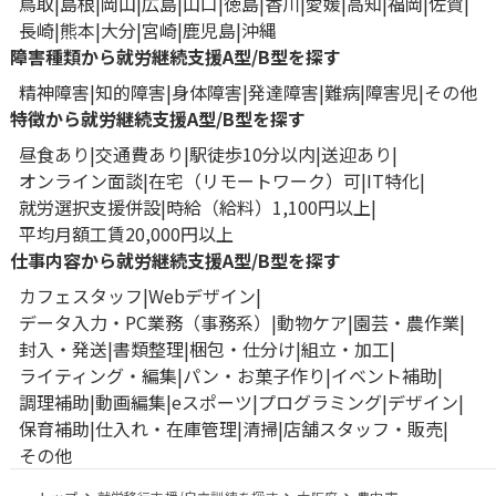
鳥取
島根
岡山
広島
山口
徳島
香川
愛媛
高知
福岡
佐賀
長崎
熊本
大分
宮崎
鹿児島
沖縄
障害種類から就労継続支援A型/B型を探す
精神障害
知的障害
身体障害
発達障害
難病
障害児
その他
特徴から就労継続支援A型/B型を探す
昼食あり
交通費あり
駅徒歩10分以内
送迎あり
オンライン面談
在宅（リモートワーク）可
IT特化
就労選択支援併設
時給（給料）1,100円以上
平均月額工賃20,000円以上
仕事内容から就労継続支援A型/B型を探す
カフェスタッフ
Webデザイン
データ入力・PC業務（事務系）
動物ケア
園芸・農作業
封入・発送
書類整理
梱包・仕分け
組立・加工
ライティング・編集
パン・お菓子作り
イベント補助
調理補助
動画編集
eスポーツ
プログラミング
デザイン
保育補助
仕入れ・在庫管理
清掃
店舗スタッフ・販売
その他