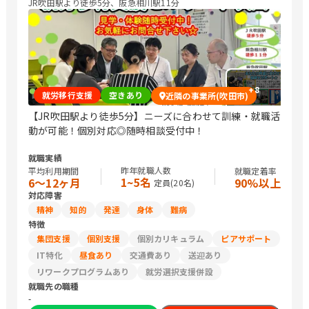
JR吹田駅より徒歩5分、阪急相川駅11分
+
8
就労移行支援
空きあり
近隣の事業所(吹田市)
【JR吹田駅より徒歩5分】ニーズに合わせて訓練・就職活
動が可能！個別対応◎随時相談受付中！
就職実績
昨年就職人数
平均利用期間
就職定着率
1~5名
6〜12ヶ月
90%以上
定員(
20
名)
対応障害
精神
知的
発達
身体
難病
特徴
集団支援
個別支援
個別カリキュラム
ピアサポート
IT特化
昼食あり
交通費あり
送迎あり
リワークプログラムあり
就労選択支援併設
就職先の職種
-