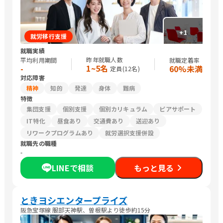
+
1
就労移行支援
就職実績
昨年就職人数
平均利用期間
就職定着率
1~5名
-
60%未満
定員(
12
名)
対応障害
精神
知的
発達
身体
難病
特徴
集団支援
個別支援
個別カリキュラム
ピアサポート
IT特化
昼食あり
交通費あり
送迎あり
リワークプログラムあり
就労選択支援併設
就職先の職種
-
LINEで相談
もっと見る
ときヨシエンタープライズ
阪急宝塚線 服部天神駅、曽根駅より徒歩約15分