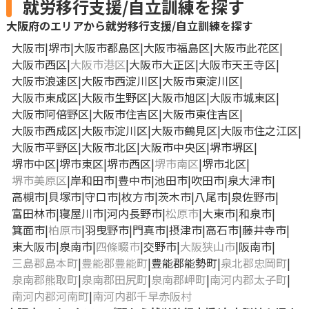
就労移行支援/自立訓練を探す
大阪府のエリアから就労移行支援/自立訓練を探す
大阪市
堺市
大阪市都島区
大阪市福島区
大阪市此花区
大阪市西区
大阪市港区
大阪市大正区
大阪市天王寺区
大阪市浪速区
大阪市西淀川区
大阪市東淀川区
大阪市東成区
大阪市生野区
大阪市旭区
大阪市城東区
大阪市阿倍野区
大阪市住吉区
大阪市東住吉区
大阪市西成区
大阪市淀川区
大阪市鶴見区
大阪市住之江区
大阪市平野区
大阪市北区
大阪市中央区
堺市堺区
堺市中区
堺市東区
堺市西区
堺市南区
堺市北区
堺市美原区
岸和田市
豊中市
池田市
吹田市
泉大津市
高槻市
貝塚市
守口市
枚方市
茨木市
八尾市
泉佐野市
富田林市
寝屋川市
河内長野市
松原市
大東市
和泉市
箕面市
柏原市
羽曳野市
門真市
摂津市
高石市
藤井寺市
東大阪市
泉南市
四條畷市
交野市
大阪狭山市
阪南市
三島郡島本町
豊能郡豊能町
豊能郡能勢町
泉北郡忠岡町
泉南郡熊取町
泉南郡田尻町
泉南郡岬町
南河内郡太子町
南河内郡河南町
南河内郡千早赤阪村