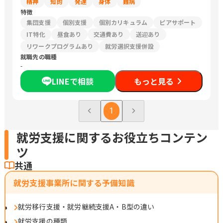
精神
知的
発達
身体
難病
特徴
集団支援
個別支援
個別カリキュラム
ピアサポート
IT特化
昼食あり
交通費あり
送迎あり
リワークプログラムあり
就労選択支援併設
就職先の職種
-
LINEで相談
もっと見る
1
就労支援に関するお役立ちコンテン
ツ
共通
就労支援事業所に関する予備知識
就労移行支援・就労継続支援A・B型の違い
就労支援の種類