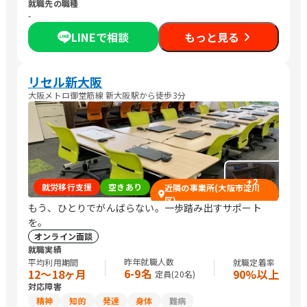
就職先の職種
-
LINEで相談
もっと見る
リセル新大阪
大阪メトロ御堂筋線 新大阪駅から徒歩3分
+
2
就労移行支援
空きあり
近隣の事業所(大阪市淀川
区)
もう、ひとりでがんばらない。一歩踏み出すサポート
を。
オンライン面談
就職実績
昨年就職人数
平均利用期間
就職定着率
6-9名
12〜18ヶ月
90%以上
定員(
20
名)
対応障害
精神
知的
発達
身体
難病