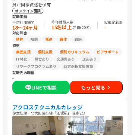
員が国家資格を保有
オンライン面談
就職実績
昨年就職人数
平均利用期間
就職定着率
15名以上
18〜24ヶ月
-
定員(
20
名)
対応障害
精神
知的
発達
身体
難病
特徴
集団支援
個別支援
個別カリキュラム
ピアサポート
IT特化
昼食あり
交通費あり
送迎あり
リワークプログラムあり
就労選択支援併設
就職先の職種
-
LINEで相談
もっと見る
アクロステクニカルカレッジ
御堂筋線・北大阪急行線「江坂駅」 徒歩2分