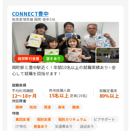
CONNECT豊中
阪急宝塚本線 岡町 徒歩3分
+
8
就労移行支援
空きあり
岡町駅と豊中駅近く！年間10名以上の就職実績あり✨安
心して就職を目指せます！
就職実績
昨年就職人数
平均利用期間
就職定着率
15名以上
12〜18ヶ月
80%以上
定員(
20
名)
対応障害
精神
知的
発達
身体
難病
特徴
集団支援
個別支援
個別カリキュラム
ピアサポート
IT特化
昼食あり
交通費あり
送迎あり