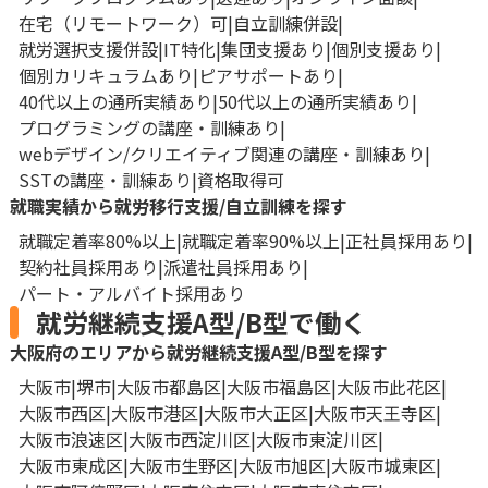
在宅（リモートワーク）可
自立訓練併設
就労選択支援併設
IT特化
集団支援あり
個別支援あり
個別カリキュラムあり
ピアサポートあり
40代以上の通所実績あり
50代以上の通所実績あり
プログラミングの講座・訓練あり
webデザイン/クリエイティブ関連の講座・訓練あり
SSTの講座・訓練あり
資格取得可
就職実績から就労移行支援/自立訓練を探す
就職定着率80%以上
就職定着率90%以上
正社員採用あり
契約社員採用あり
派遣社員採用あり
パート・アルバイト採用あり
就労継続支援A型/B型で働く
大阪府のエリアから就労継続支援A型/B型を探す
大阪市
堺市
大阪市都島区
大阪市福島区
大阪市此花区
大阪市西区
大阪市港区
大阪市大正区
大阪市天王寺区
大阪市浪速区
大阪市西淀川区
大阪市東淀川区
大阪市東成区
大阪市生野区
大阪市旭区
大阪市城東区