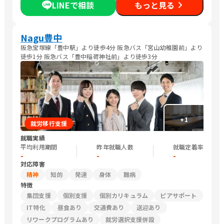
LINEで相談
もっと見る
Nagu豊中
阪急宝塚線「豊中駅」より徒歩4分 阪急バス「宮山幼稚園前」より
徒歩1分 阪急バス「豊中稲荷神社前」より徒歩3分
+
1
就労移行支援
就職実績
平均利用期間
昨年就職人数
就職定着率
-
-
-
対応障害
精神
知的
発達
身体
難病
特徴
集団支援
個別支援
個別カリキュラム
ピアサポート
IT特化
昼食あり
交通費あり
送迎あり
リワークプログラムあり
就労選択支援併設