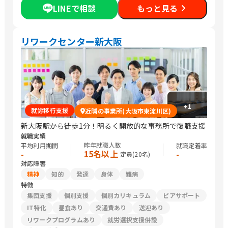
LINEで相談
もっと見る
リワークセンター新大阪
+
1
就労移行支援
近隣の事業所(大阪市東淀川区)
新大阪駅から徒歩1分！明るく開放的な事務所で復職支援
就職実績
昨年就職人数
平均利用期間
就職定着率
15名以上
-
-
定員(
20
名)
対応障害
精神
知的
発達
身体
難病
特徴
集団支援
個別支援
個別カリキュラム
ピアサポート
IT特化
昼食あり
交通費あり
送迎あり
リワークプログラムあり
就労選択支援併設