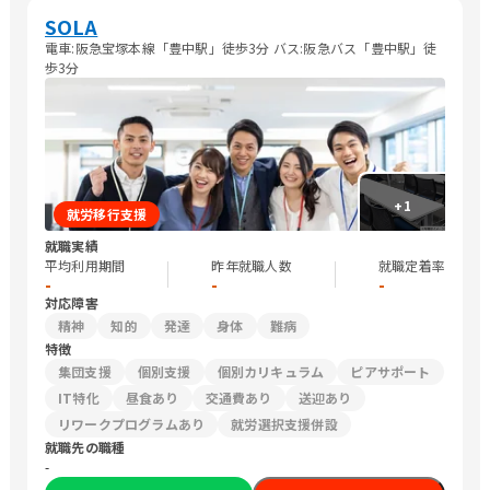
SOLA
電車:阪急宝塚本線「豊中駅」徒歩3分 バス:阪急バス「豊中駅」徒
歩3分
+
1
就労移行支援
就職実績
平均利用期間
昨年就職人数
就職定着率
-
-
-
対応障害
精神
知的
発達
身体
難病
特徴
集団支援
個別支援
個別カリキュラム
ピアサポート
IT特化
昼食あり
交通費あり
送迎あり
リワークプログラムあり
就労選択支援併設
就職先の職種
-