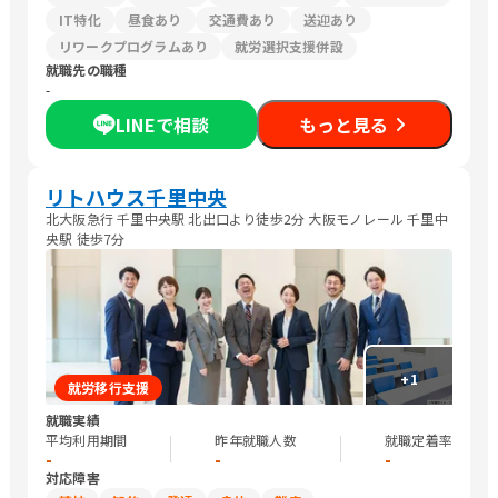
IT特化
昼食あり
交通費あり
送迎あり
リワークプログラムあり
就労選択支援併設
就職先の職種
-
LINEで相談
もっと見る
リトハウス千里中央
北大阪急行 千里中央駅 北出口より徒歩2分 大阪モノレール 千里中
央駅 徒歩7分
+
1
就労移行支援
就職実績
平均利用期間
昨年就職人数
就職定着率
-
-
-
対応障害