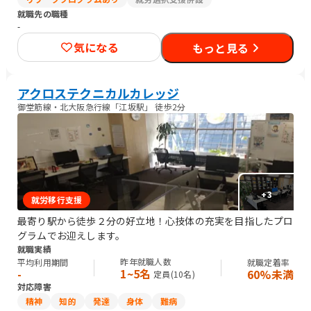
就職先の職種
-
気になる
もっと見る
アクロステクニカルカレッジ
御堂筋線・北大阪急行線「江坂駅」 徒歩2分
+
3
就労移行支援
最寄り駅から徒歩２分の好立地！心技体の充実を目指したプロ
グラムでお迎えします。
就職実績
昨年就職人数
平均利用期間
就職定着率
1~5名
-
60%未満
定員(
10
名)
対応障害
精神
知的
発達
身体
難病