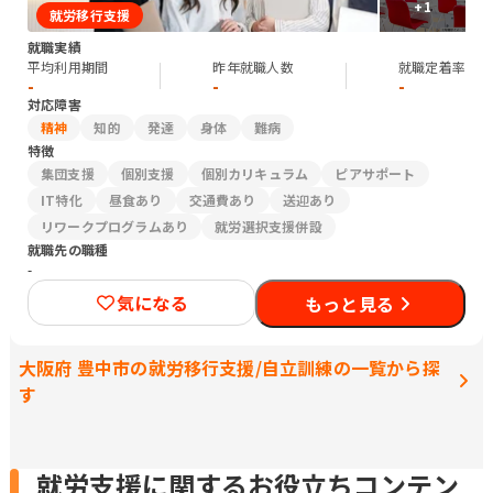
+
1
就労移行支援
就職実績
平均利用期間
昨年就職人数
就職定着率
-
-
-
対応障害
精神
知的
発達
身体
難病
特徴
集団支援
個別支援
個別カリキュラム
ピアサポート
IT特化
昼食あり
交通費あり
送迎あり
リワークプログラムあり
就労選択支援併設
就職先の職種
-
気になる
もっと見る
大阪府 豊中市の就労移行支援/自立訓練の一覧から探
す
就労支援に関するお役立ちコンテン