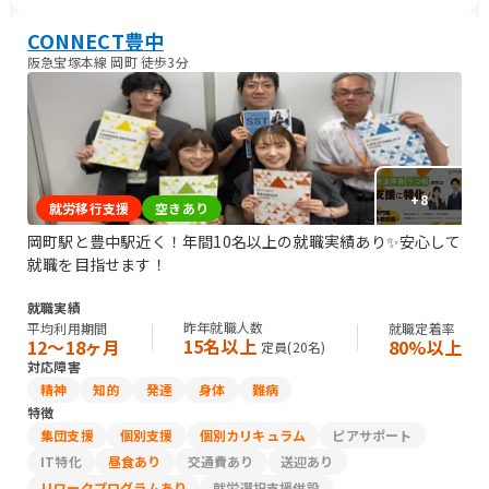
CONNECT豊中
阪急宝塚本線 岡町 徒歩3分
+
8
就労移行支援
空きあり
岡町駅と豊中駅近く！年間10名以上の就職実績あり✨安心して
就職を目指せます！
就職実績
昨年就職人数
平均利用期間
就職定着率
15名以上
12〜18ヶ月
80%以上
定員(
20
名)
対応障害
精神
知的
発達
身体
難病
特徴
集団支援
個別支援
個別カリキュラム
ピアサポート
IT特化
昼食あり
交通費あり
送迎あり
リワークプログラムあり
就労選択支援併設