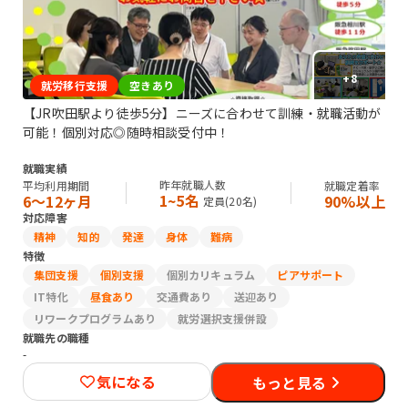
+
8
就労移行支援
空きあり
【JR吹田駅より徒歩5分】ニーズに合わせて訓練・就職活動が
可能！個別対応◎随時相談受付中！
就職実績
昨年就職人数
平均利用期間
就職定着率
1~5名
6〜12ヶ月
90%以上
定員(
20
名)
対応障害
精神
知的
発達
身体
難病
特徴
集団支援
個別支援
個別カリキュラム
ピアサポート
IT特化
昼食あり
交通費あり
送迎あり
リワークプログラムあり
就労選択支援併設
就職先の職種
-
気になる
もっと見る