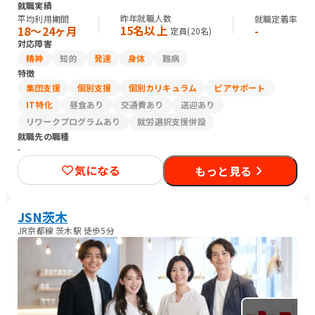
就職実績
昨年就職人数
平均利用期間
就職定着率
15名以上
18〜24ヶ月
-
定員(
20
名)
対応障害
精神
知的
発達
身体
難病
特徴
集団支援
個別支援
個別カリキュラム
ピアサポート
IT特化
昼食あり
交通費あり
送迎あり
リワークプログラムあり
就労選択支援併設
就職先の職種
-
気になる
もっと見る
JSN茨木
JR京都線 茨木駅 徒歩5分