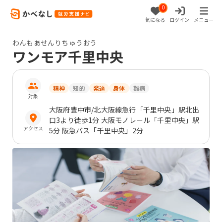
0
気になる
ログイン
メニュー
わんもあせんりちゅうおう
ワンモア千里中央
精神
知的
発達
身体
難病
対象
大阪府
豊中市
/北大阪線急行「千里中央」駅北出
口3より徒歩1分 大阪モノレール「千里中央」駅
アクセス
5分 阪急バス「千里中央」2分