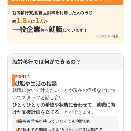
就労移行支援/自立訓練を利用した人のうち
1.8
1
約
人
に
人
が
一般企業
就職
等へ
しています！
※2021年時点
就労移行では何ができるの？
POINT 1
就職や生活の相談
就職において叶えたいことや現在の症状などにつ
いてスタッフと話し合い、
ひとりひとりの希望や状態に合わせて、就職に向
けた支援計画を立てる
ことができます。
障害者手帳を持っていなくても利用OK
就職までの期間は平均15.9ヶ月※2017年時点