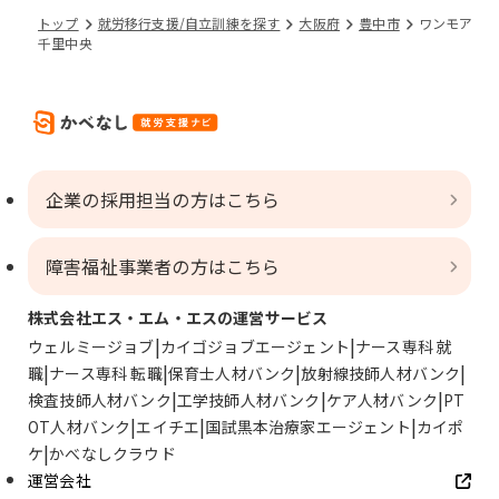
トップ
就労移行支援/自立訓練を探す
大阪府
豊中市
ワンモア
千里中央
企業の採用担当の方はこちら
障害福祉事業者の方はこちら
株式会社エス・エム・エスの運営サービス
ウェルミージョブ
カイゴジョブエージェント
ナース専科 就
職
ナース専科 転職
保育士人材バンク
放射線技師人材バンク
検査技師人材バンク
工学技師人材バンク
ケア人材バンク
PT
OT人材バンク
エイチエ
国試黒本治療家エージェント
カイポ
ケ
かべなしクラウド
運営会社