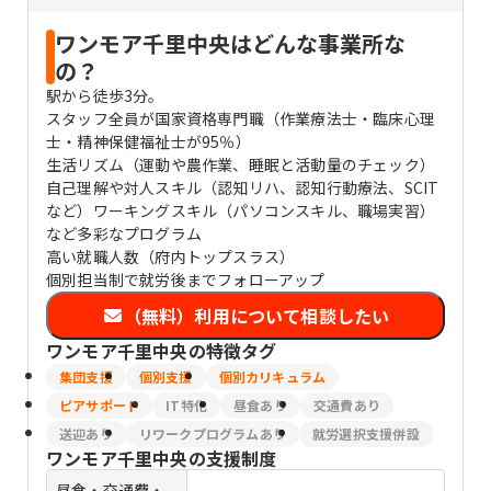
ワンモア千里中央はどんな事業所な
の？
駅から徒歩3分。
スタッフ全員が国家資格専門職（作業療法士・臨床心理
士・精神保健福祉士が95％）
生活リズム（運動や農作業、睡眠と活動量のチェック）
自己理解や対人スキル（認知リハ、認知行動療法、SCIT
など）ワーキングスキル（パソコンスキル、職場実習）
など多彩なプログラム
高い就職人数（府内トップスラス）
個別担当制で就労後までフォローアップ
（無料）利用について相談したい
ワンモア千里中央
の特徴タグ
集団支援
個別支援
個別カリキュラム
ピアサポート
IT特化
昼食あり
交通費あり
送迎あり
リワークプログラムあり
就労選択支援併設
ワンモア千里中央
の支援制度
昼食・交通費・