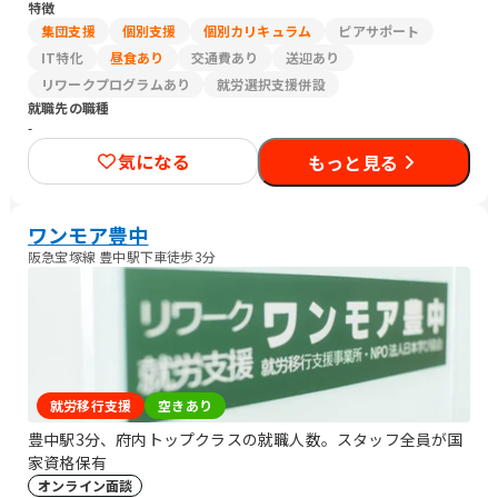
特徴
集団支援
個別支援
個別カリキュラム
ピアサポート
IT特化
昼食あり
交通費あり
送迎あり
リワークプログラムあり
就労選択支援併設
就職先の職種
-
気になる
もっと見る
ワンモア豊中
阪急宝塚線 豊中駅下車徒歩3分
就労移行支援
空きあり
豊中駅3分、府内トップクラスの就職人数。スタッフ全員が国
家資格保有
オンライン面談