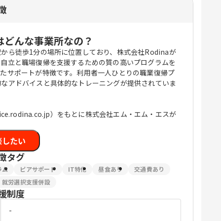
徴
はどんな事業所なの？
ら徒歩1分の場所に位置しており、株式会社Rodinaが
、自立と職場復帰を支援するための質の高いプログラムを
せたサポートが特徴です。利用者一人ひとりの職業復帰プ
的なアドバイスと具体的なトレーニングが提供されていま
vice.rodina.co.jp）をもとに株式会社エム・エム・エスが
談したい
徴タグ
ラム
ピアサポート
IT特化
昼食あり
交通費あり
就労選択支援併設
援制度
-