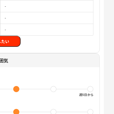
-
-
-
したい
囲気
週5日から