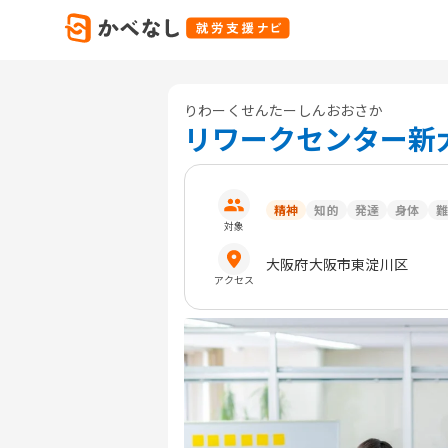
りわーくせんたーしんおおさか
リワークセンター新
精神
知的
発達
身体
難
対象
大阪府
大阪市東淀川区
アクセス