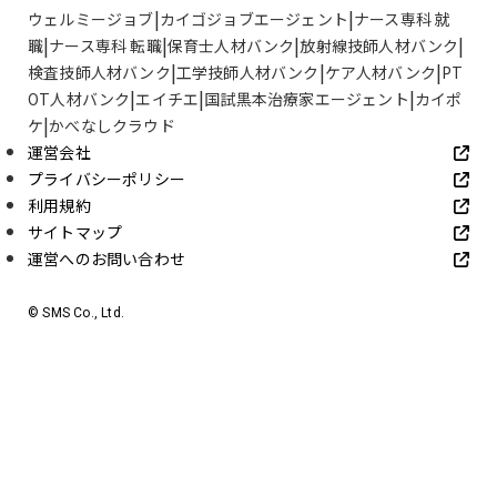
ウェルミージョブ
カイゴジョブエージェント
ナース専科 就
職
ナース専科 転職
保育士人材バンク
放射線技師人材バンク
検査技師人材バンク
工学技師人材バンク
ケア人材バンク
PT
OT人材バンク
エイチエ
国試黒本治療家エージェント
カイポ
ケ
かべなしクラウド
運営会社
プライバシーポリシー
利用規約
サイトマップ
運営へのお問い合わせ
© SMS Co., Ltd.