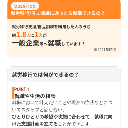
QUESTION
就労移行/自立訓練に通ったら就職できるの？
就労移行支援/自立訓練を利用した人のうち
1.8
1
約
人
に
人
が
一般企業
就職
等へ
しています！
※2021年時点
就労移行では何ができるの？
POINT 1
就職や生活の相談
就職において叶えたいことや現在の症状などにつ
いてスタッフと話し合い、
ひとりひとりの希望や状態に合わせて、就職に向
けた支援計画を立てる
ことができます。