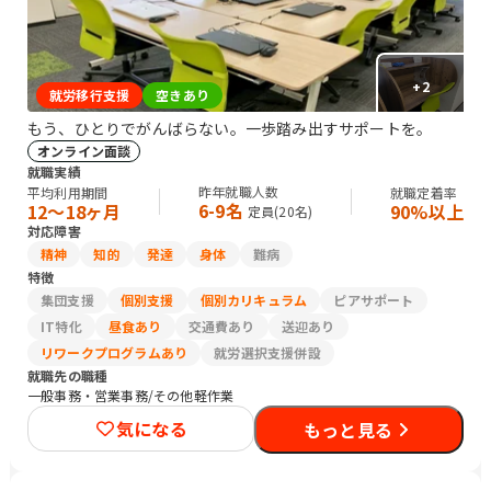
+
2
就労移行支援
空きあり
もう、ひとりでがんばらない。一歩踏み出すサポートを。
オンライン面談
就職実績
昨年就職人数
平均利用期間
就職定着率
6-9名
12〜18ヶ月
90%以上
定員(
20
名)
対応障害
精神
知的
発達
身体
難病
特徴
集団支援
個別支援
個別カリキュラム
ピアサポート
IT特化
昼食あり
交通費あり
送迎あり
リワークプログラムあり
就労選択支援併設
就職先の職種
一般事務・営業事務/その他軽作業
気になる
もっと見る