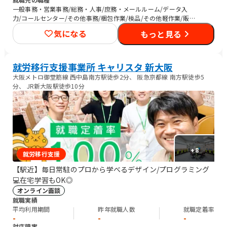
一般事務・営業事務/総務・人事/庶務・メールルーム/データ入
力/コールセンター/その他事務/梱包作業/検品/その他軽作業/販
売スタッフ・接客/SEプログラマ/その他IT/ヘルプデスク/CADオ
気になる
もっと見る
ペレーター/介護職員・ヘルパー/清掃/警備/トラック運転手/その
他
就労移行支援事業所 キャリスタ 新大阪
大阪メトロ御堂筋線 西中島南方駅徒歩2分、 阪急京都線 南方駅徒歩5
分、 JR新大阪駅徒歩10分
+
8
就労移行支援
【駅近】毎日常駐のプロから学べるデザイン/プログラミング
💻在宅学習もOK◎
オンライン面談
就職実績
平均利用期間
昨年就職人数
就職定着率
-
-
-
対応障害