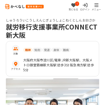
0
気になる
ログイン
メニュー
しゅうろういこうしえんじぎょうしょこねくとしんおおさか
就労移行支援事業所CONNECT
新大阪
精神
知的
発達
身体
難病
対象
大阪府
大阪市淀川区
/電車:JR新大阪駅、大阪メ
トロ御堂筋線新大阪駅 徒歩3分 阪急南方駅 徒歩
アクセス
5分