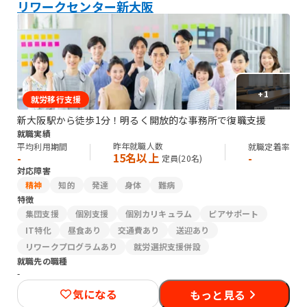
リワークセンター新大阪
+
1
就労移行支援
新大阪駅から徒歩1分！明るく開放的な事務所で復職支援
就職実績
昨年就職人数
平均利用期間
就職定着率
15名以上
-
-
定員(
20
名)
対応障害
精神
知的
発達
身体
難病
特徴
集団支援
個別支援
個別カリキュラム
ピアサポート
IT特化
昼食あり
交通費あり
送迎あり
リワークプログラムあり
就労選択支援併設
就職先の職種
-
気になる
もっと見る