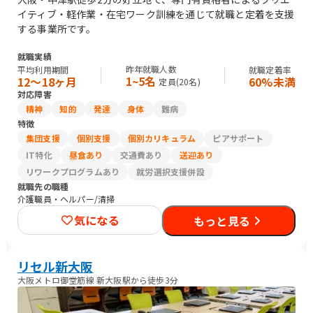
イティブ・軽作業・在宅ワーク訓練を通じて就職と定着を支援
する事業所です。
就職実績
昨年就職人数
平均利用期間
就職定着率
1~5名
12〜18ヶ月
60%未満
定員(
20
名)
対応障害
精神
知的
発達
身体
難病
特徴
集団支援
個別支援
個別カリキュラム
ピアサポート
IT特化
昼食あり
交通費あり
送迎あり
リワークプログラムあり
就労選択支援併設
就職先の職種
介護職員・ヘルパー/清掃
気になる
もっと見る
リセル新大阪
大阪メトロ御堂筋線 新大阪駅から徒歩3分