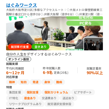
はぐみワークス
大阪府大阪市淀川区/多様なアクセスルート：◇大阪メトロ御堂筋線東三
国駅④番出口から徒歩3分◇JR新大阪駅（徒歩8分）◇JR東淀川駅（徒歩
７分）
+
9
就労移行支援
空きあり
自分の人生をデザインするはぐみワークス
オンライン面談
就職実績
昨年就職人数
平均利用期間
就職定着率
6-9名
6〜12ヶ月
90%以上
定員(
20
名)
対応障害
精神
知的
発達
身体
難病
特徴
集団支援
個別支援
個別カリキュラム
ピアサポート
IT特化
昼食あり
交通費あり
送迎あり
リワークプログラムあり
就労選択支援併設
就職先の職種