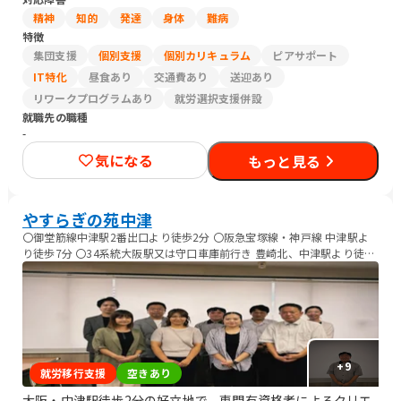
精神
知的
発達
身体
難病
特徴
集団支援
個別支援
個別カリキュラム
ピアサポート
IT特化
昼食あり
交通費あり
送迎あり
リワークプログラムあり
就労選択支援併設
就職先の職種
-
気になる
もっと見る
やすらぎの苑中津
〇御堂筋線中津駅2番出口より徒歩2分 〇阪急宝塚線・神戸線 中津駅よ
り徒歩7分 〇34系統大阪駅又は守口車庫前行き 豊崎北、中津駅より徒歩
2分 自力通所が困難な方、送迎サービスあり
+
9
就労移行支援
空きあり
大阪・中津駅徒歩2分の好立地で、専門有資格者によるクリエ