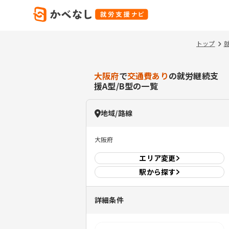
トップ
大阪府
で
交通費あり
の就労継続支
援A型/B型の一覧
地域/路線
大阪府
エリア
変更
駅から探す
詳細条件