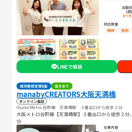
出勤
(週
3～
対応障害
精神
知的
LINEで相談
就労継続支援B型
空きあり
manabyCREATORS大阪天満橋
オンライン面談
Osaka Metro 谷町線 天満橋駅 ３番出口から徒歩２分
大阪メトロ谷町線【天満橋駅】３番出口から徒歩２分
分
仕事内容