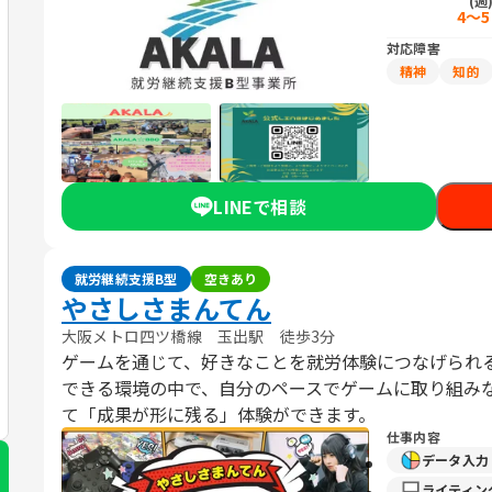
(週
4～
対応障害
精神
知的
LINEで相談
就労継続支援B型
空きあり
やさしさまんてん
大阪メトロ四ツ橋線 玉出駅 徒歩3分
ゲームを通じて、好きなことを就労体験につなげられ
できる環境の中で、自分のペースでゲームに取り組み
て「成果が形に残る」体験ができます。
仕事内容
データ入
ライティン