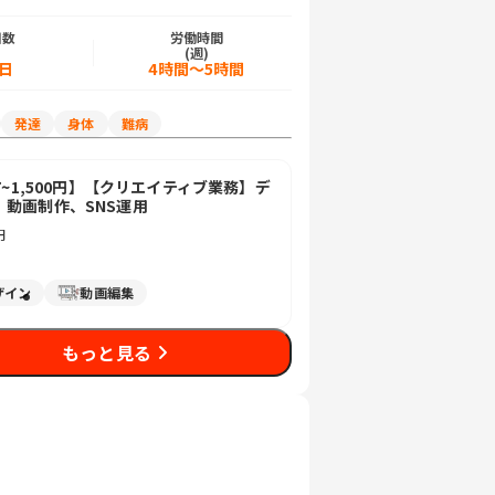
日数
労働時間
)
(週)
6日
4時間～5時間
発達
身体
難病
77~1,500円】【クリエイティブ業務】デ
、動画制作、SNS運用
円
ザイン
動画編集
もっと見る