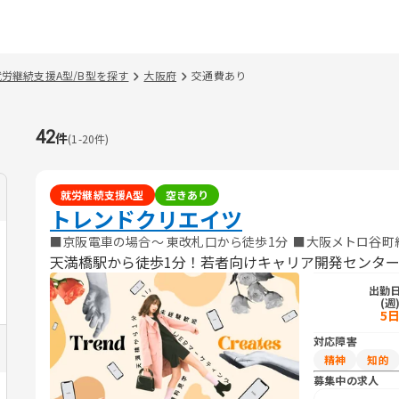
就労継続支援A型/B型を探す
大阪府
交通費あり
42
件
(
1
-
20
件)
就労継続支援A型
空きあり
トレンドクリエイツ
■京阪電車の場合〜 東改札口から徒歩1分 ​ ■大阪メトロ谷町
天満橋駅から徒歩1分！若者向けキャリア開発センタ
出勤
(週
5
対応障害
精神
知的
募集中の求人