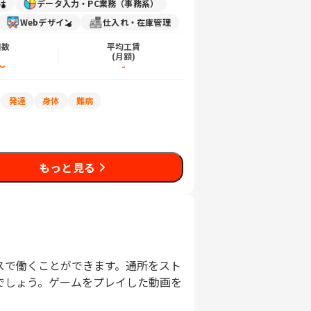
け
データ入力・PC業務（事務系）
Webデザイン
仕入れ・在庫管理
日数
平均工賃
)
(月額)
～
-
発達
身体
難病
もっと見る
スで働くことができます。通所をスト
でしょう。ゲームをプレイした動画を