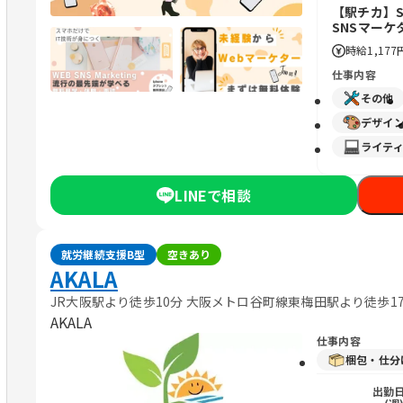
【駅チカ】
SNSマー
時給
1,177
仕事内容
その他
デザイ
ライティ
LINEで相談
就労継続支援B型
空きあり
AKALA
JR大阪駅より徒歩10分 大阪メトロ谷町線東梅田駅より徒歩1
AKALA
仕事内容
梱包・仕分
出勤