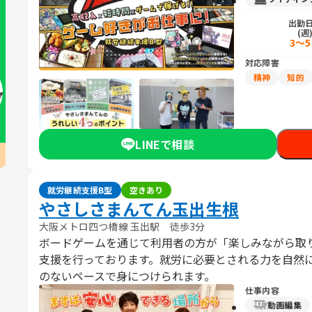
出勤
(週
3～
対応障害
精神
知的
LINEで相談
就労継続支援B型
空きあり
やさしさまんてん玉出生根
大阪メトロ四つ橋線 玉出駅 徒歩3分
ボードゲームを通じて利用者の方が「楽しみながら取
支援を行っております。就労に必要とされる力を自然
のないペースで身につけられます。
仕事内容
動画編集