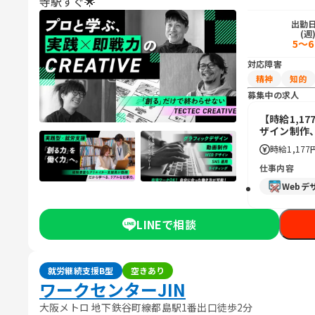
寺駅すぐ🌟
出勤
(週
5～
対応障害
精神
知的
募集中の求人
【時給1,1
ザイン制作
時給
1,177
仕事内容
Webデ
LINEで相談
就労継続支援B型
空きあり
ワークセンターJIN
大阪メトロ 地下鉄谷町線都島駅1番出口徒歩2分