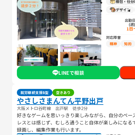
梱包・仕分
デザイン
出勤
(週
1日
対応障害
精神
知的
LINEで相談
就労継続支援B型
空きあり
やさしさまんてん平野出戸
大阪メトロ谷町線 出戸駅 徒歩2分
好きなゲームを思いっきり楽しみながら、自分のペー
レスとは感じず、むしろ通うこと自体が楽しみになる
録画し、編集作業も行います。