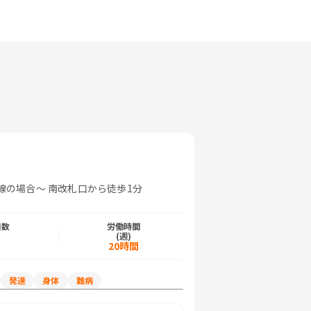
線の場合〜 南改札口から徒歩1分​
ー
日数
労働時間
)
(週)
日
20時間
発達
身体
難病