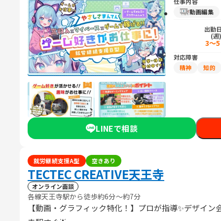
仕事内容
動画編集
出勤
(週
3～
対応障害
精神
知的
LINEで相談
就労継続支援A型
空きあり
TECTEC CREATIVE天王寺
オンライン面談
各線天王寺駅から徒歩約6分～約7分
【動画・グラフィック特化！】プロが指導✨デザイン