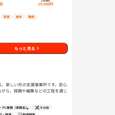
)
(月額)
5日
15,000円
発達
身体
難病
もっと見る
る、新しい形の支援事業所です。安心
ながら、録画や編集などの工程を通じ
力・PC業務（事務系）
その他
グ・編集
動画編集