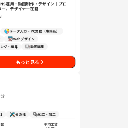
SNS運用・動画制作・デザイン｜プロ
ケター、デザイナー在籍
円
データ入力・PC業務（事務系）
ン
Webデザイン
ング・編集
動画編集
もっと見る
7分
け
その他
組立・加工
日数
平均工賃