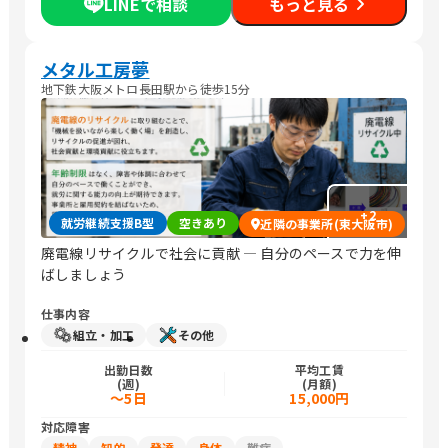
LINEで相談
もっと見る
メタル工房夢
地下鉄大阪メトロ長田駅から徒歩15分
+
2
就労継続支援B型
空きあり
近隣の事業所(東大阪市)
廃電線リサイクルで社会に貢献 ― 自分のペースで力を伸
ばしましょう
仕事内容
組立・加工
その他
出勤日数
平均工賃
(週)
(月額)
～5日
15,000円
対応障害
精神
知的
発達
身体
難病