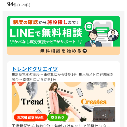
94
件
(
1
-
20
件)
トレンドクリエイツ
■京阪電車の場合〜 東改札口から徒歩1分 ​ ■大阪メトロ谷町線の
場合〜 南改札口から徒歩1分​
+
5
就労継続支援A型
空きあり
天満橋駅から徒歩1分！若者向けキャリア開発センター