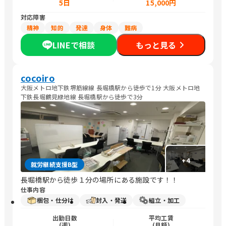
5日
15,000円
対応障害
精神
知的
発達
身体
難病
LINEで相談
もっと見る
cocoiro
大阪メトロ地下鉄堺筋線線 長堀橋駅から徒歩で1分 大阪メトロ地
下鉄長堀鶴見緑地線 長堀橋駅から徒歩で3分
+
4
就労継続支援B型
長堀橋駅から徒歩１分の場所にある施設です！！
仕事内容
梱包・仕分け
封入・発送
組立・加工
出勤日数
平均工賃
(週)
(月額)