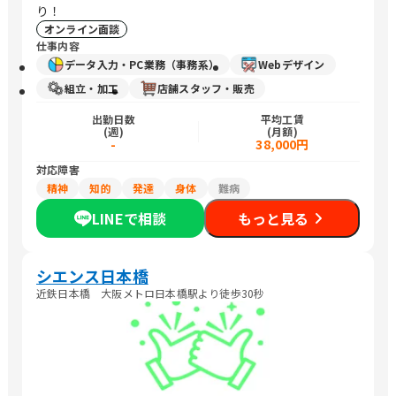
り！
オンライン面談
仕事内容
データ入力・PC業務（事務系）
Webデザイン
組立・加工
店舗スタッフ・販売
出勤日数
平均工賃
(週)
(月額)
-
38,000円
対応障害
精神
知的
発達
身体
難病
LINEで相談
もっと見る
シエンス日本橋
近鉄日本橋 大阪メトロ日本橋駅より徒歩30秒