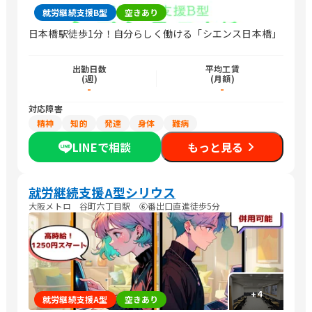
就労継続支援B型
空きあり
日本橋駅徒歩1分！自分らしく働ける「シエンス日本橋」
出勤日数
平均工賃
(週)
(月額)
-
-
対応障害
精神
知的
発達
身体
難病
LINEで相談
もっと見る
就労継続支援A型シリウス
大阪メトロ 谷町六丁目駅 ⑥番出口直進徒歩5分
+
4
就労継続支援A型
空きあり