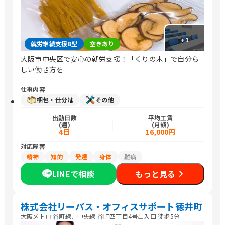
+
1
就労継続支援B型
空きあり
大阪市中央区で安心の就労支援！「くりの木」で自分ら
しい働き方を
仕事内容
梱包・仕分け
その他
出勤日数
平均工賃
(週)
(月額)
4日
16,000円
対応障害
精神
知的
発達
身体
難病
LINEで相談
もっと見る
株式会社リーパス・オフィスサポート徳井町
大阪メトロ 谷町線、中央線 谷町四丁目4号出入口 徒歩5分