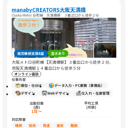
manabyCREATORS大阪天満橋
Osaka Metro 谷町線 天満橋駅 ３番出口から徒歩２分
+
6
就労継続支援B型
空きあり
大阪メトロ谷町線【天満橋駅】３番出口から徒歩２分、
京阪天満橋駅１４番出口から徒歩５分
オンライン面談
仕事内容
梱包・仕分け
データ入力・PC業務（事務系）
デザイン
Webデザイン
仕入れ・在庫管理
出勤日数
平均工賃
(週)
(月額)
1日～
-
対応障害
精神
知的
発達
身体
難病