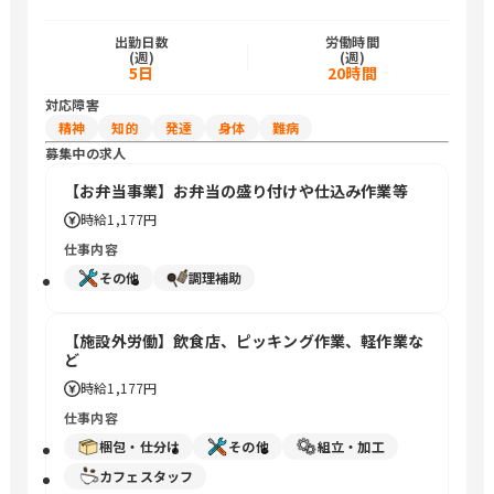
出勤日数
労働時間
(週)
(週)
5日
20時間
対応障害
精神
知的
発達
身体
難病
募集中の求人
【お弁当事業】お弁当の盛り付けや仕込み作業等
時給
1,177円
仕事内容
その他
調理補助
【施設外労働】飲食店、ピッキング作業、軽作業な
ど
時給
1,177円
仕事内容
梱包・仕分け
その他
組立・加工
カフェスタッフ