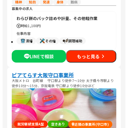
精神
知的
発達
身体
難病
募集中の求人
わらび餅のパック詰めや計量、その他軽作業
時給
1,100円
仕事内容
清掃
その他
調理補助
LINEで相談
もっと見る
ピアてらす大阪守口事業所
大阪メトロ 谷町線 守口駅より徒歩7〜10分 太子橋今市駅より
徒歩10分〜15分、京阪電鉄 守口駅より徒歩10分ほど
就労継続支援A型
空きあり
近隣の事業所(守口市)