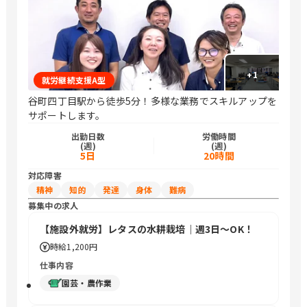
+
1
就労継続支援A型
谷町四丁目駅から徒歩5分！多様な業務でスキルアップを
サポートします。
出勤日数
労働時間
(週)
(週)
5日
20時間
対応障害
精神
知的
発達
身体
難病
募集中の求人
【施設外就労】レタスの水耕栽培｜週3日～OK！
時給
1,200円
仕事内容
園芸・農作業