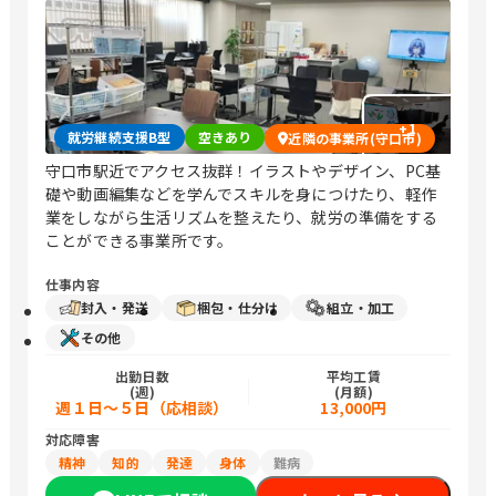
+
1
就労継続支援B型
空きあり
近隣の事業所(守口市)
守口市駅近でアクセス抜群！イラストやデザイン、PC基
礎や動画編集などを学んでスキルを身につけたり、軽作
業をしながら生活リズムを整えたり、就労の準備をする
ことができる事業所です。
仕事内容
封入・発送
梱包・仕分け
組立・加工
その他
出勤日数
平均工賃
(週)
(月額)
週１日～５日（応相談）
13,000円
対応障害
精神
知的
発達
身体
難病