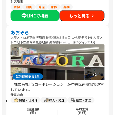
対応障害
精神
知的
発達
身体
難病
LINEで相談
もっと見る
あおぞら
大阪メトロ地下鉄堺筋線 長堀橋駅(2-B出口)から徒歩で1分 大阪メ
トロ地下鉄長堀鶴見緑地線 長堀橋駅(2-B出口)から徒歩で1分
+
2
就労継続支援B型
「株式会社T'Sコーポレーション」が中央区南船場で運営
しています。
仕事内容
梱包・仕分け
封入・発送
組立・加工
出勤日数
平均工賃
(週)
(月額)