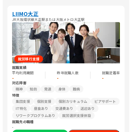
LIIMO大正
JR大阪環状線大正駅または大阪メトロ大正駅
+
1
就労移行支援
就職実績
平均利用期間
昨年就職人数
就職定着率
-
-
-
対応障害
精神
知的
発達
身体
難病
特徴
集団支援
個別支援
個別カリキュラム
ピアサポート
IT特化
昼食あり
交通費あり
送迎あり
リワークプログラムあり
就労選択支援併設
就職先の職種
-