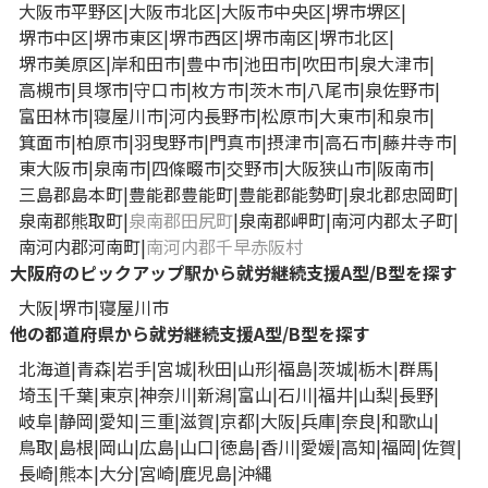
大阪市平野区
大阪市北区
大阪市中央区
堺市堺区
堺市中区
堺市東区
堺市西区
堺市南区
堺市北区
堺市美原区
岸和田市
豊中市
池田市
吹田市
泉大津市
高槻市
貝塚市
守口市
枚方市
茨木市
八尾市
泉佐野市
富田林市
寝屋川市
河内長野市
松原市
大東市
和泉市
箕面市
柏原市
羽曳野市
門真市
摂津市
高石市
藤井寺市
東大阪市
泉南市
四條畷市
交野市
大阪狭山市
阪南市
三島郡島本町
豊能郡豊能町
豊能郡能勢町
泉北郡忠岡町
泉南郡熊取町
泉南郡田尻町
泉南郡岬町
南河内郡太子町
南河内郡河南町
南河内郡千早赤阪村
大阪府のピックアップ駅から就労継続支援A型/B型を探す
大阪
堺市
寝屋川市
他の都道府県から就労継続支援A型/B型を探す
北海道
青森
岩手
宮城
秋田
山形
福島
茨城
栃木
群馬
埼玉
千葉
東京
神奈川
新潟
富山
石川
福井
山梨
長野
岐阜
静岡
愛知
三重
滋賀
京都
大阪
兵庫
奈良
和歌山
鳥取
島根
岡山
広島
山口
徳島
香川
愛媛
高知
福岡
佐賀
長崎
熊本
大分
宮崎
鹿児島
沖縄