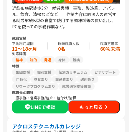
近鉄布施駅徒歩3分 就労実績 事務、製造業、アパレ
ル、飲食、清掃などなど。 作業内容は同法人の運営す
る就労継続B型の食堂で使用する調味料等の買い出し、
PCを使っての事務作業など。
就職実績
平均利用期間
昨年就職人数
就職定着率
12〜18ヶ月
0名
60%未満
対応障害
精神
知的
発達
身体
難病
特徴
集団支援
個別支援
個別カリキュラム
ピアサポート
IT特化
昼食あり
交通費あり
送迎あり
リワークプログラムあり
就労選択支援併設
就職先の職種
一般事務・営業事務/組立・組付け/清掃
LINEで相談
もっと見る
アクロステクニカルカレッジ
御堂筋線・北大阪急行線「江坂駅」 徒歩2分