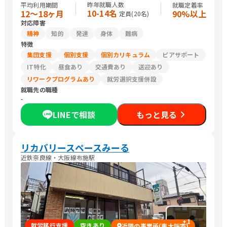
昨年就職人数
平均利用期間
就職定着率
10-14名
12〜18ヶ月
90%以上
定員(
20
名)
対応障害
精神
知的
発達
身体
難病
特徴
集団支援
個別支援
個別カリキュラム
ピアサポート
IT特化
昼食あり
交通費あり
送迎あり
リワークプログラムあり
就労選択支援併設
就職先の職種
-
LINEで相談
もっと見る
リカバリースペースみーる
近鉄奈良線・大阪線布施駅
+
1
就労移行支援
空きあり
近隣の事業所(東大阪市)