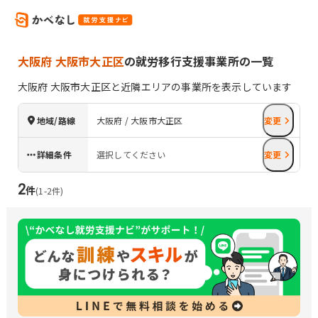
大阪府 大阪市大正区
の就労移行支援事業所の一覧
大阪府
大阪市大正区
と近隣エリアの事業所を表示しています
地域/路線
大阪府 / 大阪市大正区
変更
詳細条件
選択してください
変更
2
件
(
1
-
2
件)