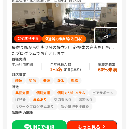
+
3
就労移行支援
近隣の事業所(吹田市)
最寄り駅から徒歩２分の好立地！心技体の充実を目指し
たプログラムでお迎えします。
就職実績
昨年就職人数
平均利用期間
就職定着率
1~5名
-
60%未満
定員(
10
名)
対応障害
精神
知的
発達
身体
難病
特徴
集団支援
個別支援
個別カリキュラム
ピアサポート
IT特化
昼食あり
交通費あり
送迎あり
リワークプログラムあり
就労選択支援併設
就職先の職種
-
LINEで相談
もっと見る