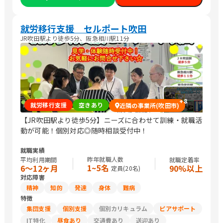
就労移行支援 セルポート吹田
JR吹田駅より徒歩5分、阪急相川駅11分
+
8
就労移行支援
空きあり
近隣の事業所(吹田市)
【JR吹田駅より徒歩5分】ニーズに合わせて訓練・就職活
動が可能！個別対応◎随時相談受付中！
就職実績
昨年就職人数
平均利用期間
就職定着率
1~5名
6〜12ヶ月
90%以上
定員(
20
名)
対応障害
精神
知的
発達
身体
難病
特徴
集団支援
個別支援
個別カリキュラム
ピアサポート
IT特化
昼食あり
交通費あり
送迎あり