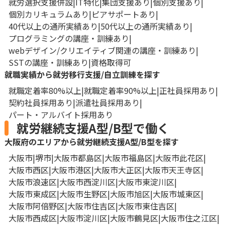
就労選択支援併設
IT特化
集団支援あり
個別支援あり
個別カリキュラムあり
ピアサポートあり
40代以上の通所実績あり
50代以上の通所実績あり
プログラミングの講座・訓練あり
webデザイン/クリエイティブ関連の講座・訓練あり
SSTの講座・訓練あり
資格取得可
就職実績から就労移行支援/自立訓練を探す
就職定着率80%以上
就職定着率90%以上
正社員採用あり
契約社員採用あり
派遣社員採用あり
パート・アルバイト採用あり
就労継続支援A型/B型で働く
大阪府のエリアから就労継続支援A型/B型を探す
大阪市
堺市
大阪市都島区
大阪市福島区
大阪市此花区
大阪市西区
大阪市港区
大阪市大正区
大阪市天王寺区
大阪市浪速区
大阪市西淀川区
大阪市東淀川区
大阪市東成区
大阪市生野区
大阪市旭区
大阪市城東区
大阪市阿倍野区
大阪市住吉区
大阪市東住吉区
大阪市西成区
大阪市淀川区
大阪市鶴見区
大阪市住之江区