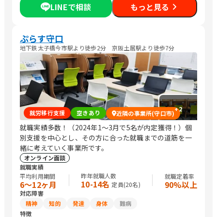
LINEで相談
もっと見る
ぷらす守口
地下鉄太子橋今市駅より徒歩2分 京阪土居駅より徒歩7分
+
2
就労移行支援
空きあり
近隣の事業所(守口市)
就職実績多数！（2024年1～3月で5名が内定獲得！）個
別支援を中心とし、その方に合った就職までの道筋を一
緒に考えていく事業所です。
オンライン面談
就職実績
昨年就職人数
平均利用期間
就職定着率
10-14名
6〜12ヶ月
90%以上
定員(
20
名)
対応障害
精神
知的
発達
身体
難病
特徴