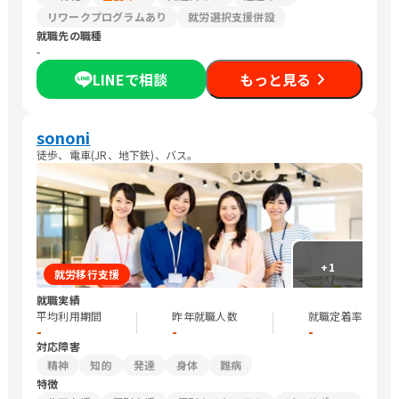
リワークプログラムあり
就労選択支援併設
就職先の職種
-
LINEで相談
もっと見る
sononi
徒歩、電車(JR、地下鉄)、バス。
+
1
就労移行支援
就職実績
平均利用期間
昨年就職人数
就職定着率
-
-
-
対応障害
精神
知的
発達
身体
難病
特徴