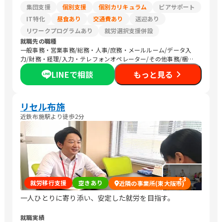
集団支援
個別支援
個別カリキュラム
ピアサポート
IT特化
昼食あり
交通費あり
送迎あり
リワークプログラムあり
就労選択支援併設
就職先の職種
一般事務・営業事務/総務・人事/庶務・メールルーム/データ入
力/財務・経理/入力・テレフォンオペレーター/その他事務/梱包
作業/検品/組立・組付け/その他軽作業/販売スタッフ・接客/バッ
LINEで相談
もっと見る
クヤード・商品管理/その他販売/社内情報システム/CADオペレー
ター/介護職員・ヘルパー/トリマー/清掃/農作業/その他
リセル布施
近鉄布施駅より徒歩2分
+
3
就労移行支援
空きあり
近隣の事業所(東大阪市)
一人ひとりに寄り添い、安定した就労を目指す。
就職実績