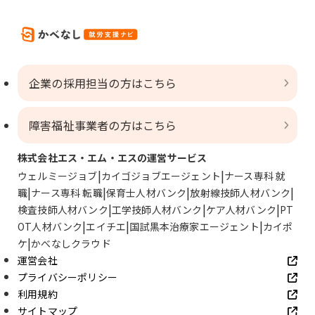
企業の採用担当の方はこちら
障害福祉事業者の方はこちら
株式会社エス・エム・エスの運営サービス
ウェルミージョブ
カイゴジョブエージェント
ナース専科 就
職
ナース専科 転職
保育士人材バンク
放射線技師人材バンク
検査技師人材バンク
工学技師人材バンク
ケア人材バンク
PT
OT人材バンク
エイチエ
国試黒本治療家エージェント
カイポ
ケ
かべなしクラウド
運営会社
プライバシーポリシー
利用規約
サイトマップ