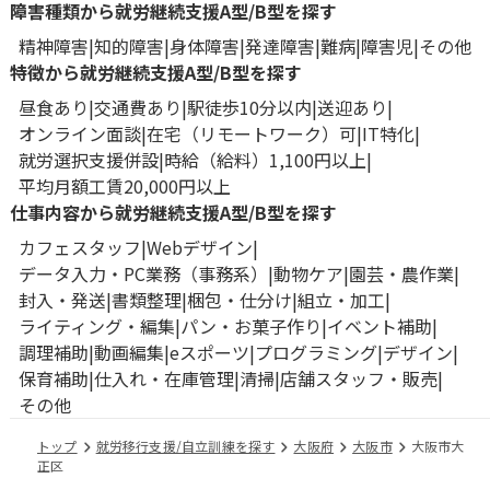
障害種類から就労継続支援A型/B型を探す
精神障害
知的障害
身体障害
発達障害
難病
障害児
その他
特徴から就労継続支援A型/B型を探す
昼食あり
交通費あり
駅徒歩10分以内
送迎あり
オンライン面談
在宅（リモートワーク）可
IT特化
就労選択支援併設
時給（給料）1,100円以上
平均月額工賃20,000円以上
仕事内容から就労継続支援A型/B型を探す
カフェスタッフ
Webデザイン
データ入力・PC業務（事務系）
動物ケア
園芸・農作業
封入・発送
書類整理
梱包・仕分け
組立・加工
ライティング・編集
パン・お菓子作り
イベント補助
調理補助
動画編集
eスポーツ
プログラミング
デザイン
保育補助
仕入れ・在庫管理
清掃
店舗スタッフ・販売
その他
トップ
就労移行支援/自立訓練を探す
大阪府
大阪市
大阪市大
正区