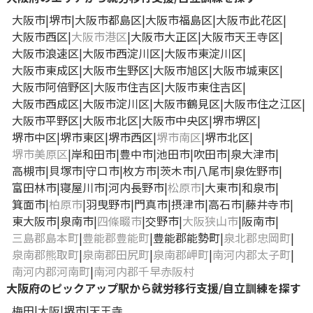
大阪市
堺市
大阪市都島区
大阪市福島区
大阪市此花区
大阪市西区
大阪市港区
大阪市大正区
大阪市天王寺区
大阪市浪速区
大阪市西淀川区
大阪市東淀川区
大阪市東成区
大阪市生野区
大阪市旭区
大阪市城東区
大阪市阿倍野区
大阪市住吉区
大阪市東住吉区
大阪市西成区
大阪市淀川区
大阪市鶴見区
大阪市住之江区
大阪市平野区
大阪市北区
大阪市中央区
堺市堺区
堺市中区
堺市東区
堺市西区
堺市南区
堺市北区
堺市美原区
岸和田市
豊中市
池田市
吹田市
泉大津市
高槻市
貝塚市
守口市
枚方市
茨木市
八尾市
泉佐野市
富田林市
寝屋川市
河内長野市
松原市
大東市
和泉市
箕面市
柏原市
羽曳野市
門真市
摂津市
高石市
藤井寺市
東大阪市
泉南市
四條畷市
交野市
大阪狭山市
阪南市
三島郡島本町
豊能郡豊能町
豊能郡能勢町
泉北郡忠岡町
泉南郡熊取町
泉南郡田尻町
泉南郡岬町
南河内郡太子町
南河内郡河南町
南河内郡千早赤阪村
大阪府のピックアップ駅から就労移行支援/自立訓練を探す
梅田
大阪
堺市
天王寺