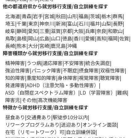
他の都道府県から就労移行支援/自立訓練を探す
北海道
青森
岩手
宮城
秋田
山形
福島
茨城
栃木
群馬
埼玉
千葉
東京
神奈川
新潟
富山
石川
福井
山梨
長野
岐阜
静岡
愛知
三重
滋賀
京都
大阪
兵庫
奈良
和歌山
鳥取
島根
岡山
広島
山口
徳島
香川
愛媛
高知
福岡
佐賀
長崎
熊本
大分
宮崎
鹿児島
沖縄
障害種類から就労移行支援/自立訓練を探す
精神障害
うつ病
適応障害
不安障害
統合失調症
強迫性障害
パニック障害
不眠症
摂食障害
双極性障害
知的障害
重度知的障害
身体障害
視覚障害
聴覚障害
発達障害
ADHD（注意欠陥・多動性障害）
ASD（自閉症スペクトラム障害）
LD（学習障害）
難病
障害児
その他
高次機能障害
特徴から就労移行支援/自立訓練を探す
昼食あり
交通費あり
駅徒歩10分以内
リワークプログラムあり
送迎あり
オンライン面談
在宅（リモートワーク）可
自立訓練併設